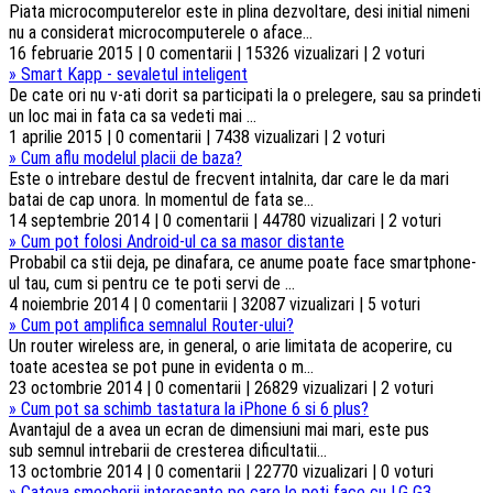
Piata microcomputerelor este in plina dezvoltare, desi initial nimeni
nu a considerat microcomputerele o aface...
16 februarie 2015 | 0 comentarii | 15326 vizualizari | 2 voturi
»
Smart Kapp - sevaletul inteligent
De cate ori nu v-ati dorit sa participati la o prelegere, sau sa prindeti
un loc mai in fata ca sa vedeti mai ...
1 aprilie 2015 | 0 comentarii | 7438 vizualizari | 2 voturi
»
Cum aflu modelul placii de baza?
Este o intrebare destul de frecvent intalnita, dar care le da mari
batai de cap unora. In momentul de fata se...
14 septembrie 2014 | 0 comentarii | 44780 vizualizari | 2 voturi
»
Cum pot folosi Android-ul ca sa masor distante
Probabil ca stii deja, pe dinafara, ce anume poate face smartphone-
ul tau, cum si pentru ce te poti servi de ...
4 noiembrie 2014 | 0 comentarii | 32087 vizualizari | 5 voturi
»
Cum pot amplifica semnalul Router-ului?
Un router wireless are, in general, o arie limitata de acoperire, cu
toate acestea se pot pune in evidenta o m...
23 octombrie 2014 | 0 comentarii | 26829 vizualizari | 2 voturi
»
Cum pot sa schimb tastatura la iPhone 6 si 6 plus?
Avantajul de a avea un ecran de dimensiuni mai mari, este pus
sub semnul intrebarii de cresterea dificultatii...
13 octombrie 2014 | 0 comentarii | 22770 vizualizari | 0 voturi
»
Cateva smecherii interesante pe care le poti face cu LG G3