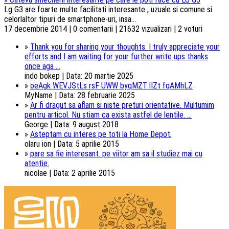
Lg G3 are foarte multe facilitati interesante , uzuale si comune si
celorlaltor tipuri de smartphone-uri, insa...
17 decembrie 2014 | 0 comentarii | 21632 vizualizari | 2 voturi
»
Thank you for sharing your thoughts. I truly appreciate your
efforts and I am waiting for your further write ups thanks
once aga ...
indo bokep | Data: 20 martie 2025
»
oeAgk WEVJStLs rsF UWW byqMZT lIZt fqAMhLZ
MyName | Data: 28 februarie 2025
»
Ar fi dragut sa aflam si niste preturi orientative. Multumim
pentru articol. Nu stiam ca exista astfel de lentile. ...
George | Data: 9 august 2018
»
Asteptam cu interes pe toti la Home Depot,
olaru ion | Data: 5 aprilie 2015
»
pare sa fie interesant. pe viitor am sa il studiez mai cu
atentie.
nicolae | Data: 2 aprilie 2015