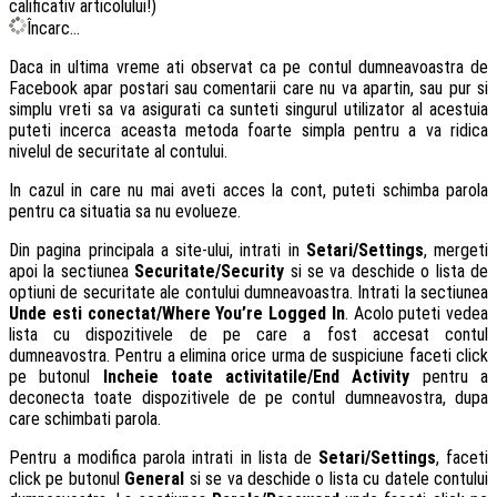
calificativ articolului!)
Încarc...
Daca in ultima vreme ati observat ca pe contul dumneavoastra de
Facebook apar postari sau comentarii care nu va apartin, sau pur si
simplu vreti sa va asigurati ca sunteti singurul utilizator al acestuia
puteti incerca aceasta metoda foarte simpla pentru a va ridica
nivelul de securitate al contului.
In cazul in care nu mai aveti acces la cont, puteti schimba parola
pentru ca situatia sa nu evolueze.
Din pagina principala a site-ului, intrati in
Setari/Settings
, mergeti
apoi la sectiunea
Securitate/Security
si se va deschide o lista de
optiuni de securitate ale contului dumneavoastra. Intrati la sectiunea
Unde esti conectat/Where You’re Logged In
. Acolo puteti vedea
lista cu dispozitivele de pe care a fost accesat contul
dumneavostra. Pentru a elimina orice urma de suspiciune faceti click
pe butonul
Incheie toate activitatile/End Activity
pentru a
deconecta toate dispozitivele de pe contul dumneavostra, dupa
care schimbati parola.
Pentru a modifica parola intrati in lista de
Setari/Settings
, faceti
click pe butonul
General
si se va deschide o lista cu datele contului