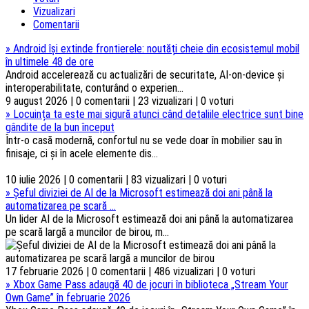
Vizualizari
Comentarii
»
Android își extinde frontierele: noutăți cheie din ecosistemul mobil
în ultimele 48 de ore
Android accelerează cu actualizări de securitate, AI-on-device și
interoperabilitate, conturând o experien...
9 august 2026 | 0 comentarii | 23 vizualizari | 0 voturi
»
Locuința ta este mai sigură atunci când detaliile electrice sunt bine
gândite de la bun început
Într-o casă modernă, confortul nu se vede doar în mobilier sau în
finisaje, ci și în acele elemente dis...
10 iulie 2026 | 0 comentarii | 83 vizualizari | 0 voturi
»
Șeful diviziei de AI de la Microsoft estimează doi ani până la
automatizarea pe scară ...
Un lider AI de la Microsoft estimează doi ani până la automatizarea
pe scară largă a muncilor de birou, m...
17 februarie 2026 | 0 comentarii | 486 vizualizari | 0 voturi
»
Xbox Game Pass adaugă 40 de jocuri în biblioteca „Stream Your
Own Game” în februarie 2026