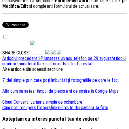
dumneavostra. La sectiunea
Parola/Password
unde faceti click pe
Modifica/Edit
si completati formularul de actualizare.
SHARE
CLOSE
Navigare
Articolul precedent
HP lanseaza un nou telefon pe 29 august
Articolul
următor
Fondatorul KickassTorrents a fost arestat
articole
Alte articole din aceeasi sectiune
7 idei simple prin care poți îmbunătăți fotografiile pe care le faci
Afla cum sa setezi timpul de plecare si de sosire in Google Maps
Cloud Convert- varianta simpla de schimbare
Cum poti recupera fotografiile pierdute din camera ta foto
Asteptam cu interes punctul tau de vedere!