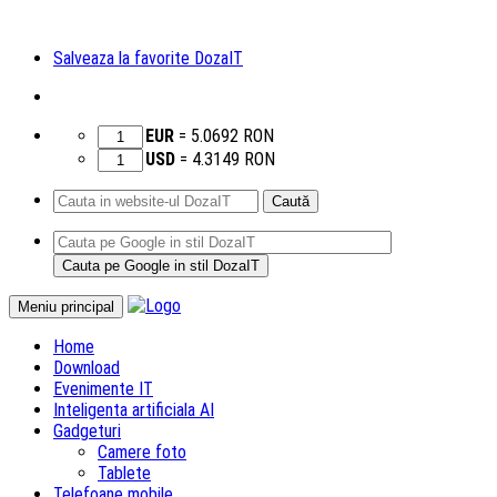
Salveaza la favorite DozaIT
EUR
=
5.0692
RON
USD
=
4.3149
RON
Caută
după:
Sari
Meniu principal
la
Home
conținut
Download
Evenimente IT
Inteligenta artificiala AI
Gadgeturi
Camere foto
Tablete
Telefoane mobile