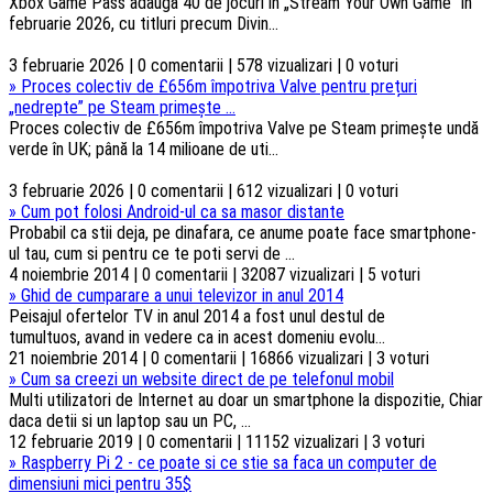
Xbox Game Pass adaugă 40 de jocuri în „Stream Your Own Game” în
februarie 2026, cu titluri precum Divin...
3 februarie 2026 | 0 comentarii | 578 vizualizari | 0 voturi
»
Proces colectiv de £656m împotriva Valve pentru prețuri
„nedrepte” pe Steam primește ...
Proces colectiv de £656m împotriva Valve pe Steam primește undă
verde în UK; până la 14 milioane de uti...
3 februarie 2026 | 0 comentarii | 612 vizualizari | 0 voturi
»
Cum pot folosi Android-ul ca sa masor distante
Probabil ca stii deja, pe dinafara, ce anume poate face smartphone-
ul tau, cum si pentru ce te poti servi de ...
4 noiembrie 2014 | 0 comentarii | 32087 vizualizari | 5 voturi
»
Ghid de cumparare a unui televizor in anul 2014
Peisajul ofertelor TV in anul 2014 a fost unul destul de
tumultuos, avand in vedere ca in acest domeniu evolu...
21 noiembrie 2014 | 0 comentarii | 16866 vizualizari | 3 voturi
»
Cum sa creezi un website direct de pe telefonul mobil
Multi utilizatori de Internet au doar un smartphone la dispozitie, Chiar
daca detii si un laptop sau un PC, ...
12 februarie 2019 | 0 comentarii | 11152 vizualizari | 3 voturi
»
Raspberry Pi 2 - ce poate si ce stie sa faca un computer de
dimensiuni mici pentru 35$