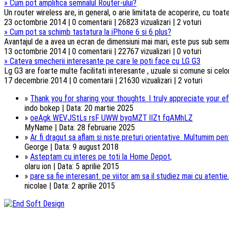
»
Cum pot amplifica semnalul Router-ului?
Un router wireless are, in general, o arie limitata de acoperire, cu toa
23 octombrie 2014 | 0 comentarii | 26823 vizualizari | 2 voturi
»
Cum pot sa schimb tastatura la iPhone 6 si 6 plus?
Avantajul de a avea un ecran de dimensiuni mai mari, este pus sub semnul 
13 octombrie 2014 | 0 comentarii | 22767 vizualizari | 0 voturi
»
Cateva smecherii interesante pe care le poti face cu LG G3
Lg G3 are foarte multe facilitati interesante , uzuale si comune si celorl
17 decembrie 2014 | 0 comentarii | 21630 vizualizari | 2 voturi
»
Thank you for sharing your thoughts. I truly appreciate your ef
indo bokep | Data: 20 martie 2025
»
oeAgk WEVJStLs rsF UWW byqMZT lIZt fqAMhLZ
MyName | Data: 28 februarie 2025
»
Ar fi dragut sa aflam si niste preturi orientative. Multumim pentr
George | Data: 9 august 2018
»
Asteptam cu interes pe toti la Home Depot,
olaru ion | Data: 5 aprilie 2015
»
pare sa fie interesant. pe viitor am sa il studiez mai cu atentie.
nicolae | Data: 2 aprilie 2015