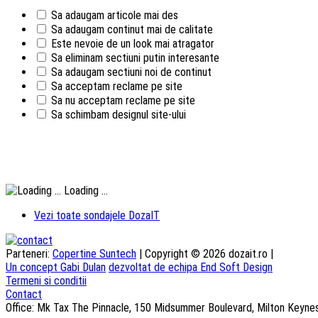
Sa adaugam articole mai des
Sa adaugam continut mai de calitate
Este nevoie de un look mai atragator
Sa eliminam sectiuni putin interesante
Sa adaugam sectiuni noi de continut
Sa acceptam reclame pe site
Sa nu acceptam reclame pe site
Sa schimbam designul site-ului
Loading ...
Vezi toate sondajele DozaIT
Parteneri:
Copertine Suntech
| Copyright © 2026 dozait.ro |
Un concept Gabi Dulan
dezvoltat de echipa End Soft Design
Termeni si conditii
Contact
Office: Mk Tax The Pinnacle, 150 Midsummer Boulevard, Milton Keyn