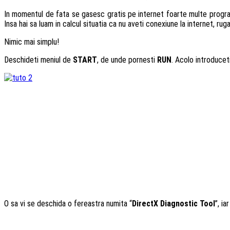
In momentul de fata se gasesc gratis pe internet foarte multe progra
Insa hai sa luam in calcul situatia ca nu aveti conexiune la internet, r
Nimic mai simplu!
Deschideti meniul de
START
, de unde pornesti
RUN
. Acolo introduceti
O sa vi se deschida o fereastra numita “
DirectX Diagnostic Too
l
”, ia