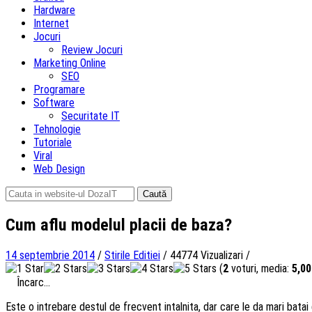
Hardware
Internet
Jocuri
Review Jocuri
Marketing Online
SEO
Programare
Software
Securitate IT
Tehnologie
Tutoriale
Viral
Web Design
Caută
după:
Cum aflu modelul placii de baza?
14 septembrie 2014
/
Stirile Editiei
/
44774 Vizualizari
/
(
2
voturi, media:
5,00
Încarc...
Este o intrebare destul de frecvent intalnita, dar care le da mari batai