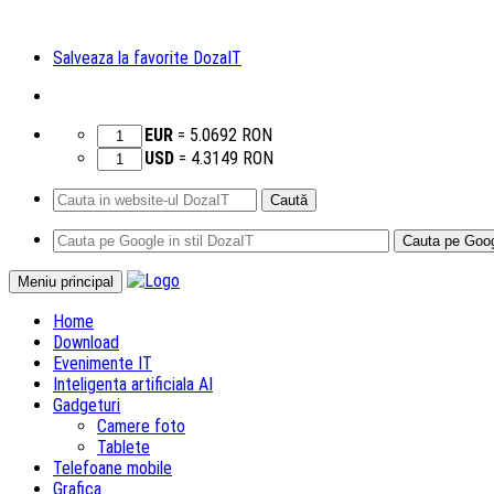
Salveaza la favorite DozaIT
EUR
=
5.0692
RON
USD
=
4.3149
RON
Caută
după:
Sari
Meniu principal
la
Home
conținut
Download
Evenimente IT
Inteligenta artificiala AI
Gadgeturi
Camere foto
Tablete
Telefoane mobile
Grafica