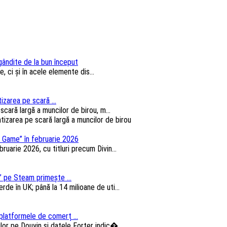
 gândite de la bun început
, ci și în acele elemente dis...
izarea pe scară ...
cară largă a muncilor de birou, m...
 Game” în februarie 2026
arie 2026, cu titluri precum Divin...
 pe Steam primește ...
e în UK; până la 14 milioane de uti...
platformele de comerț ...
lor pe Douyin și datele Forter indic�...