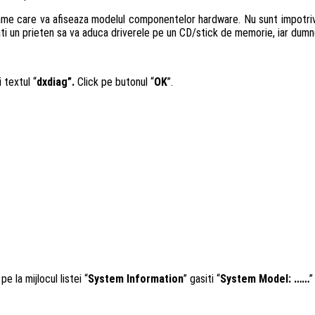
me care va afiseaza modelul componentelor hardware. Nu sunt impotriva 
ugati un prieten sa va aduca driverele pe un CD/stick de memorie, iar dum
 textul “
dxdiag”.
Click pe butonul “
OK
”.
r pe la mijlocul listei “
System Information
” gasiti “
System Model: ……
”