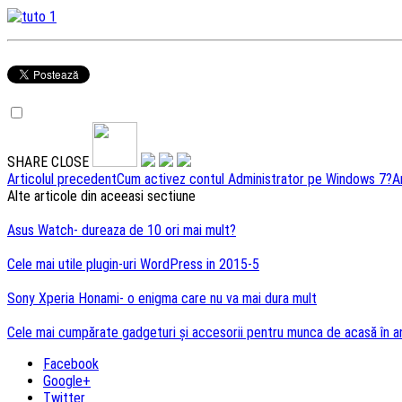
SHARE
CLOSE
Navigare
Articolul precedent
Cum activez contul Administrator pe Windows 7?
A
Alte articole din aceeasi sectiune
articole
Asus Watch- dureaza de 10 ori mai mult?
Cele mai utile plugin-uri WordPress in 2015-5
Sony Xperia Honami- o enigma care nu va mai dura mult
Cele mai cumpărate gadgeturi și accesorii pentru munca de acasă în a
Facebook
Google+
Twitter