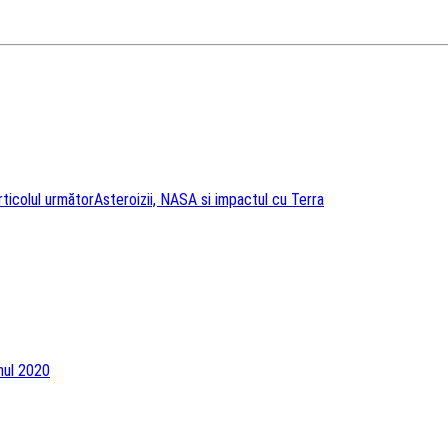
rticolul următor
Asteroizii, NASA si impactul cu Terra
nul 2020