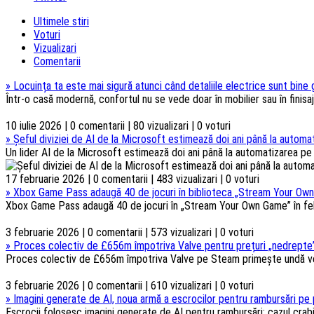
Ultimele stiri
Voturi
Vizualizari
Comentarii
»
Locuința ta este mai sigură atunci când detaliile electrice sunt bine
Într-o casă modernă, confortul nu se vede doar în mobilier sau în finisaje
10 iulie 2026 | 0 comentarii | 80 vizualizari | 0 voturi
»
Șeful diviziei de AI de la Microsoft estimează doi ani până la automat
Un lider AI de la Microsoft estimează doi ani până la automatizarea pe s
17 februarie 2026 | 0 comentarii | 483 vizualizari | 0 voturi
»
Xbox Game Pass adaugă 40 de jocuri în biblioteca „Stream Your Own
Xbox Game Pass adaugă 40 de jocuri în „Stream Your Own Game” în febru
3 februarie 2026 | 0 comentarii | 573 vizualizari | 0 voturi
»
Proces colectiv de £656m împotriva Valve pentru prețuri „nedrepte”
Proces colectiv de £656m împotriva Valve pe Steam primește undă verd
3 februarie 2026 | 0 comentarii | 610 vizualizari | 0 voturi
»
Imagini generate de AI, noua armă a escrocilor pentru rambursări pe 
Escrocii folosesc imagini generate de AI pentru rambursări; cazul crabi