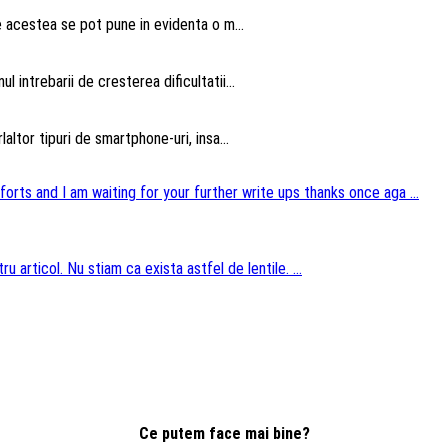
te acestea se pot pune in evidenta o m...
intrebarii de cresterea dificultatii...
altor tipuri de smartphone-uri, insa...
forts and I am waiting for your further write ups thanks once aga ...
u articol. Nu stiam ca exista astfel de lentile. ...
Ce putem face mai bine?