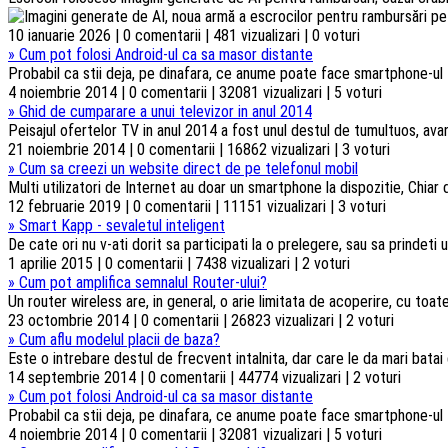
10 ianuarie 2026 | 0 comentarii | 481 vizualizari | 0 voturi
»
Cum pot folosi Android-ul ca sa masor distante
Probabil ca stii deja, pe dinafara, ce anume poate face smartphone-ul t
4 noiembrie 2014 | 0 comentarii | 32081 vizualizari | 5 voturi
»
Ghid de cumparare a unui televizor in anul 2014
Peisajul ofertelor TV in anul 2014 a fost unul destul de tumultuos, ava
21 noiembrie 2014 | 0 comentarii | 16862 vizualizari | 3 voturi
»
Cum sa creezi un website direct de pe telefonul mobil
Multi utilizatori de Internet au doar un smartphone la dispozitie, Chiar d
12 februarie 2019 | 0 comentarii | 11151 vizualizari | 3 voturi
»
Smart Kapp - sevaletul inteligent
De cate ori nu v-ati dorit sa participati la o prelegere, sau sa prindeti u
1 aprilie 2015 | 0 comentarii | 7438 vizualizari | 2 voturi
»
Cum pot amplifica semnalul Router-ului?
Un router wireless are, in general, o arie limitata de acoperire, cu toa
23 octombrie 2014 | 0 comentarii | 26823 vizualizari | 2 voturi
»
Cum aflu modelul placii de baza?
Este o intrebare destul de frecvent intalnita, dar care le da mari batai
14 septembrie 2014 | 0 comentarii | 44774 vizualizari | 2 voturi
»
Cum pot folosi Android-ul ca sa masor distante
Probabil ca stii deja, pe dinafara, ce anume poate face smartphone-ul t
4 noiembrie 2014 | 0 comentarii | 32081 vizualizari | 5 voturi