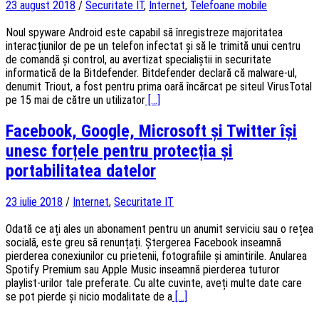
23 august 2018
/
Securitate IT
,
Internet
,
Telefoane mobile
Noul spyware Android este capabil să înregistreze majoritatea
interacțiunilor de pe un telefon infectat și să le trimită unui centru
de comandă și control, au avertizat specialiștii in securitate
informatică de la Bitdefender. Bitdefender declară că malware-ul,
denumit Triout, a fost pentru prima oară încărcat pe siteul VirusTotal
pe 15 mai de către un utilizator
[...]
Facebook, Google, Microsoft și Twitter își
unesc forțele pentru protecția și
portabilitatea datelor
23 iulie 2018
/
Internet
,
Securitate IT
Odată ce ați ales un abonament pentru un anumit serviciu sau o rețea
socială, este greu să renunțați. Ștergerea Facebook inseamnă
pierderea conexiunilor cu prietenii, fotografiile și amintirile. Anularea
Spotify Premium sau Apple Music inseamnă pierderea tuturor
playlist-urilor tale preferate. Cu alte cuvinte, aveți multe date care
se pot pierde și nicio modalitate de a
[...]