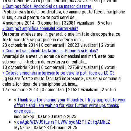
14 septembrie 2014 | 0 comentarii | 44774 vizualizari | 2 voturi
»
Cum pot folosi Android-ul ca sa masor distante
Probabil ca stii deja, pe dinafara, ce anume poate face smartphone-
ul tau, cum si pentru ce te poti servi de ...
4 noiembrie 2014 | 0 comentarii | 32081 vizualizari | 5 voturi
»
Cum pot amplifica semnalul Router-ului?
Un router wireless are, in general, o arie limitata de acoperire, cu
toate acestea se pot pune in evidenta o m...
23 octombrie 2014 | 0 comentarii | 26823 vizualizari | 2 voturi
»
Cum pot sa schimb tastatura la iPhone 6 si 6 plus?
Avantajul de a avea un ecran de dimensiuni mai mari, este pus
sub semnul intrebarii de cresterea dificultatii...
13 octombrie 2014 | 0 comentarii | 22768 vizualizari | 0 voturi
»
Cateva smecherii interesante pe care le poti face cu LG G3
Lg G3 are foarte multe facilitati interesante , uzuale si comune si
celorlaltor tipuri de smartphone-uri, insa...
17 decembrie 2014 | 0 comentarii | 21631 vizualizari | 2 voturi
»
Thank you for sharing your thoughts. I truly appreciate your
efforts and I am waiting for your further write ups thanks
once aga ...
indo bokep | Data: 20 martie 2025
»
oeAgk WEVJStLs rsF UWW byqMZT lIZt fqAMhLZ
MyName | Data: 28 februarie 2025