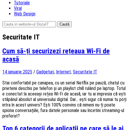
Tutoriale
Viral
Web Design
Caută
după:
Securitate IT
Cum să-ți securizezi rețeaua Wi-Fi de
acasă
14 ianuarie 2025
/
Gadgeturi
,
Internet
,
Securitate IT
Stai confortabil pe canapea, cu un serial Netflix pe pauză, chatul cu
prietenii deschis pe telefon și un playlist chill rulând pe laptop. Totul
e conectat la aceeași rețea Wi-Fi de acasă, iar tu ai impresia că ești
stăpânul absolut al universului digital. Dar… ești sigur că numai tu poți
intra în acest univers? Ești 100% convins că nimeni nu-ți poate
spiona conversațiile, fura datele personale sau încetini streaming-ul
preferat?
Top 6 categorii de aplicații pe care să le ai