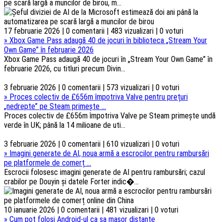
pe scară largă a muncilor de birou, m...
17 februarie 2026 | 0 comentarii | 483 vizualizari | 0 voturi
»
Xbox Game Pass adaugă 40 de jocuri în biblioteca „Stream Your
Own Game” în februarie 2026
Xbox Game Pass adaugă 40 de jocuri în „Stream Your Own Game” în
februarie 2026, cu titluri precum Divin...
3 februarie 2026 | 0 comentarii | 573 vizualizari | 0 voturi
»
Proces colectiv de £656m împotriva Valve pentru prețuri
„nedrepte” pe Steam primește ...
Proces colectiv de £656m împotriva Valve pe Steam primește undă
verde în UK; până la 14 milioane de uti...
3 februarie 2026 | 0 comentarii | 610 vizualizari | 0 voturi
»
Imagini generate de AI, noua armă a escrocilor pentru rambursări
pe platformele de comerț ...
Escrocii folosesc imagini generate de AI pentru rambursări; cazul
crabilor pe Douyin și datele Forter indic�...
10 ianuarie 2026 | 0 comentarii | 481 vizualizari | 0 voturi
»
Cum pot folosi Android-ul ca sa masor distante