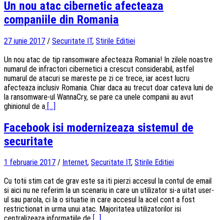
Un nou atac cibernetic afecteaza
companiile din Romania
27 iunie 2017
/
Securitate IT
,
Stirile Editiei
Un nou atac de tip ransomware afecteaza Romania! In zilele noastre
numarul de infractori cibernetici a crescut considerabil, astfel
numarul de atacuri se mareste pe zi ce trece, iar acest lucru
afecteaza inclusiv Romania. Chiar daca au trecut doar cateva luni de
la ransomware-ul WannaCry, se pare ca unele companii au avut
ghinionul de a
[...]
Facebook isi modernizeaza sistemul de
securitate
1 februarie 2017
/
Internet
,
Securitate IT
,
Stirile Editiei
Cu totii stim cat de grav este sa iti pierzi accesul la contul de email
si aici nu ne referim la un scenariu in care un utilizator si-a uitat user-
ul sau parola, ci la o situatie in care accesul la acel cont a fost
restrictionat in urma unui atac. Majoritatea utilizatorilor isi
centralizeaza informatiile de
[...]