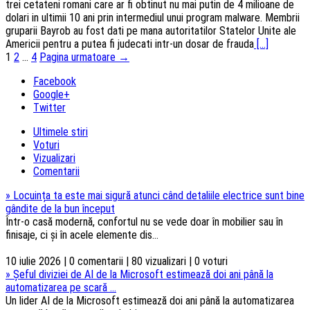
trei cetateni romani care ar fi obtinut nu mai putin de 4 milioane de
dolari in ultimii 10 ani prin intermediul unui program malware. Membrii
gruparii Bayrob au fost dati pe mana autoritatilor Statelor Unite ale
Americii pentru a putea fi judecati intr-un dosar de frauda
[...]
Navigarea
1
2
…
4
Pagina urmatoare →
articolelor
Facebook
Google+
Twitter
Ultimele stiri
Voturi
Vizualizari
Comentarii
»
Locuința ta este mai sigură atunci când detaliile electrice sunt bine
gândite de la bun început
Într-o casă modernă, confortul nu se vede doar în mobilier sau în
finisaje, ci și în acele elemente dis...
10 iulie 2026 | 0 comentarii | 80 vizualizari | 0 voturi
»
Șeful diviziei de AI de la Microsoft estimează doi ani până la
automatizarea pe scară ...
Un lider AI de la Microsoft estimează doi ani până la automatizarea