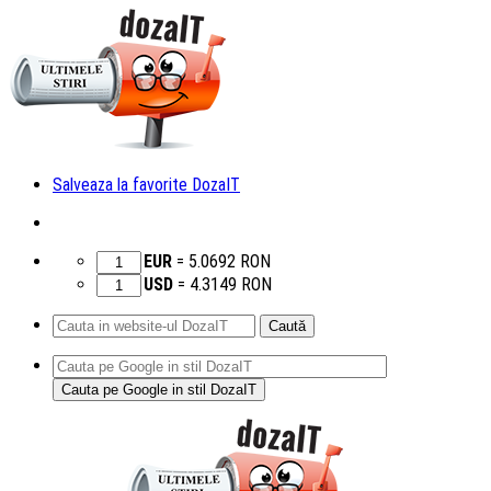
Salveaza la favorite DozaIT
EUR
=
5.0692
RON
USD
=
4.3149
RON
Caută
după:
Sari
la
conținut