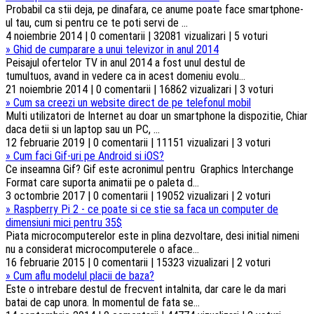
Probabil ca stii deja, pe dinafara, ce anume poate face smartphone-
ul tau, cum si pentru ce te poti servi de ...
4 noiembrie 2014 | 0 comentarii | 32081 vizualizari | 5 voturi
»
Ghid de cumparare a unui televizor in anul 2014
Peisajul ofertelor TV in anul 2014 a fost unul destul de
tumultuos, avand in vedere ca in acest domeniu evolu...
21 noiembrie 2014 | 0 comentarii | 16862 vizualizari | 3 voturi
»
Cum sa creezi un website direct de pe telefonul mobil
Multi utilizatori de Internet au doar un smartphone la dispozitie, Chiar
daca detii si un laptop sau un PC, ...
12 februarie 2019 | 0 comentarii | 11151 vizualizari | 3 voturi
»
Cum faci Gif-uri pe Android si iOS?
Ce inseamna Gif? Gif este acronimul pentru Graphics Interchange
Format care suporta animatii pe o paleta d...
3 octombrie 2017 | 0 comentarii | 19052 vizualizari | 2 voturi
»
Raspberry Pi 2 - ce poate si ce stie sa faca un computer de
dimensiuni mici pentru 35$
Piata microcomputerelor este in plina dezvoltare, desi initial nimeni
nu a considerat microcomputerele o aface...
16 februarie 2015 | 0 comentarii | 15323 vizualizari | 2 voturi
»
Cum aflu modelul placii de baza?
Este o intrebare destul de frecvent intalnita, dar care le da mari
batai de cap unora. In momentul de fata se...