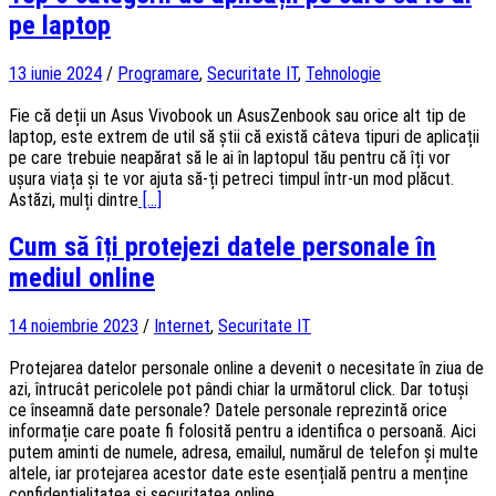
pe laptop
13 iunie 2024
/
Programare
,
Securitate IT
,
Tehnologie
Fie că deții un Asus Vivobook un AsusZenbook sau orice alt tip de
laptop, este extrem de util să știi că există câteva tipuri de aplicații
pe care trebuie neapărat să le ai în laptopul tău pentru că îți vor
ușura viața și te vor ajuta să-ți petreci timpul într-un mod plăcut.
Astăzi, mulți dintre
[...]
Cum să îți protejezi datele personale în
mediul online
14 noiembrie 2023
/
Internet
,
Securitate IT
Protejarea datelor personale online a devenit o necesitate în ziua de
azi, întrucât pericolele pot pândi chiar la următorul click. Dar totuși
ce înseamnă date personale? Datele personale reprezintă orice
informație care poate fi folosită pentru a identifica o persoană. Aici
putem aminti de numele, adresa, emailul, numărul de telefon și multe
altele, iar protejarea acestor date este esențială pentru a menține
confidențialitatea și securitatea online.