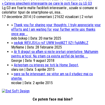
»
Cateva smecherii interesante pe care le poti face cu LG G3
Lg G3 are foarte multe facilitati interesante , uzuale si comune si
celorlaltor tipuri de smartphone-uri, insa...
17 decembrie 2014 | 0 comentarii | 21632 vizualizari | 2 voturi
»
Thank you for sharing your thoughts. I truly appreciate your
efforts and I am waiting for your further write ups thanks
once aga ...
indo bokep | Data: 20 martie 2025
»
oeAgk WEVJStLs rsF UWW byqMZT lIZt fqAMhLZ
MyName | Data: 28 februarie 2025
»
Ar fi dragut sa aflam si niste preturi orientative. Multumim
pentru articol. Nu stiam ca exista astfel de lentile. ...
George | Data: 9 august 2018
»
Asteptam cu interes pe toti la Home Depot,
olaru ion | Data: 5 aprilie 2015
»
pare sa fie interesant. pe viitor am sa il studiez mai cu
atentie.
nicolae | Data: 2 aprilie 2015
Ce putem face mai bine?