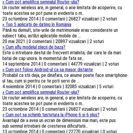
»
Cum pot amplifica semnalul Router-ului?
Un router wireless are, in general, o arie limitata de acoperire, cu
toate acestea se pot pune in evidenta o m...
23 octombrie 2014 | 0 comentarii | 26827 vizualizari | 2 voturi
»
Top 5 aplicații de dating în România
Până nu demult, site-urile de matrimoniale erau considerate un
subiect tabu, astăzi aplicațiile mobile de ...
20 mai 2021 | 0 comentarii | 20897 vizualizari | 2 voturi
»
Cum aflu modelul placii de baza?
Este o intrebare destul de frecvent intalnita, dar care le da mari
batai de cap unora. In momentul de fata se...
14 septembrie 2014 | 0 comentarii | 44779 vizualizari | 2 voturi
»
Cum pot folosi Android-ul ca sa masor distante
Probabil ca stii deja, pe dinafara, ce anume poate face smartphone-
ul tau, cum si pentru ce te poti servi de ...
4 noiembrie 2014 | 0 comentarii | 32085 vizualizari | 5 voturi
»
Cum pot amplifica semnalul Router-ului?
Un router wireless are, in general, o arie limitata de acoperire, cu
toate acestea se pot pune in evidenta o m...
23 octombrie 2014 | 0 comentarii | 26827 vizualizari | 2 voturi
»
Cum pot sa schimb tastatura la iPhone 6 si 6 plus?
Avantajul de a avea un ecran de dimensiuni mai mari, este pus
sub semnul intrebarii de cresterea dificultatii...
13 octombrie 2014 | 0 comentarii | 22770 vizualizari | 0 voturi