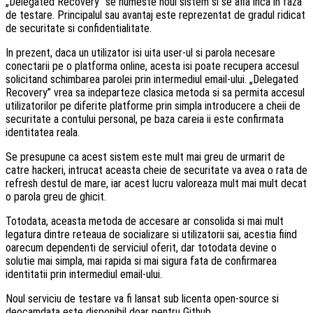
„Delegated Recovery” se numeste noul sistem si se afla inca in faza
de testare. Principalul sau avantaj este reprezentat de gradul ridicat
de securitate si confidentialitate.
In prezent, daca un utilizator isi uita user-ul si parola necesare
conectarii pe o platforma online, acesta isi poate recupera accesul
solicitand schimbarea parolei prin intermediul email-ului. „Delegated
Recovery” vrea sa indeparteze clasica metoda si sa permita accesul
utilizatorilor pe diferite platforme prin simpla introducere a cheii de
securitate a contului personal, pe baza careia ii este confirmata
identitatea reala.
Se presupune ca acest sistem este mult mai greu de urmarit de
catre hackeri, intrucat aceasta cheie de securitate va avea o rata de
refresh destul de mare, iar acest lucru valoreaza mult mai mult decat
o parola greu de ghicit.
Totodata, aceasta metoda de accesare ar consolida si mai mult
legatura dintre reteaua de socializare si utilizatorii sai, acestia fiind
oarecum dependenti de serviciul oferit, dar totodata devine o
solutie mai simpla, mai rapida si mai sigura fata de confirmarea
identitatii prin intermediul email-ului.
Noul serviciu de testare va fi lansat sub licenta open-source si
deocamdata este disponibil doar pentru Github.