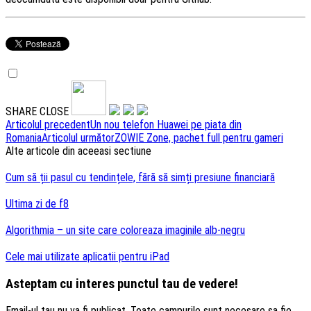
SHARE
CLOSE
Navigare
Articolul precedent
Un nou telefon Huawei pe piata din
Romania
Articolul următor
ZOWIE Zone, pachet full pentru gameri
articole
Alte articole din aceeasi sectiune
Cum să ții pasul cu tendințele, fără să simți presiune financiară
Ultima zi de f8
Algorithmia – un site care coloreaza imaginile alb-negru
Cele mai utilizate aplicatii pentru iPad
Asteptam cu interes punctul tau de vedere!
Email-ul tau nu va fi publicat. Toate campurile sunt necesare sa fie