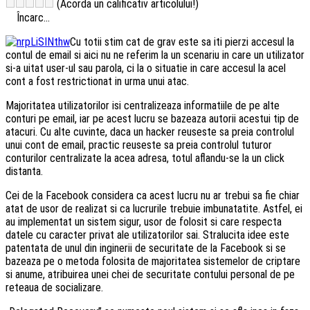
(Acorda un calificativ articolului!)
Încarc...
Cu totii stim cat de grav este sa iti pierzi accesul la
contul de email si aici nu ne referim la un scenariu in care un utilizator
si-a uitat user-ul sau parola, ci la o situatie in care accesul la acel
cont a fost restrictionat in urma unui atac.
Majoritatea utilizatorilor isi centralizeaza informatiile de pe alte
conturi pe email, iar pe acest lucru se bazeaza autorii acestui tip de
atacuri. Cu alte cuvinte, daca un hacker reuseste sa preia controlul
unui cont de email, practic reuseste sa preia controlul tuturor
conturilor centralizate la acea adresa, totul aflandu-se la un click
distanta.
Cei de la Facebook considera ca acest lucru nu ar trebui sa fie chiar
atat de usor de realizat si ca lucrurile trebuie imbunatatite. Astfel, ei
au implementat un sistem sigur, usor de folosit si care respecta
datele cu caracter privat ale utilizatorilor sai. Stralucita idee este
patentata de unul din inginerii de securitate de la Facebook si se
bazeaza pe o metoda folosita de majoritatea sistemelor de criptare
si anume, atribuirea unei chei de securitate contului personal de pe
reteaua de socializare.