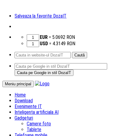
Salveaza la favorite DozaIT
EUR
=
5.0692
RON
USD
=
4.3149
RON
Caută
după:
Sari
Meniu principal
la
Home
conținut
Download
Evenimente IT
Inteligenta artificiala AI
Gadgeturi
Camere foto
Tablete
Telefoane mobile