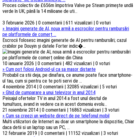
Proces colectiv de £656m împotriva Valve pe Steam primește undă
verde în UK; până la 14 milioane de uti...
3 februarie 2026 | 0 comentarii | 611 vizualizari | 0 voturi
»
Imagini generate de AI, noua armă a escrocilor pentru rambursări
pe platformele de comerț ...
Escrocii folosesc imagini generate de AI pentru rambursări; cazul
crabilor pe Douyin și datele Forter indic�...
10 ianuarie 2026 | 0 comentarii | 482 vizualizari | 0 voturi
»
Cum pot folosi Android-ul ca sa masor distante
Probabil ca stii deja, pe dinafara, ce anume poate face smartphone-
ul tau, cum si pentru ce te poti servi de ...
4 noiembrie 2014 | 0 comentarii | 32085 vizualizari | 5 voturi
»
Ghid de cumparare a unui televizor in anul 2014
Peisajul ofertelor TV in anul 2014 a fost unul destul de
tumultuos, avand in vedere ca in acest domeniu evolu...
21 noiembrie 2014 | 0 comentarii | 16863 vizualizari | 3 voturi
»
Cum sa creezi un website direct de pe telefonul mobil
Multi utilizatori de Internet au doar un smartphone la dispozitie, Chiar
daca detii si un laptop sau un PC, ...
12 februarie 2019 | 0 comentarii | 11152 vizualizari | 3 voturi