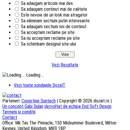
Sa adaugam articole mai des
Sa adaugam continut mai de calitate
Este nevoie de un look mai atragator
Sa eliminam sectiuni putin interesante
Sa adaugam sectiuni noi de continut
Sa acceptam reclame pe site
Sa nu acceptam reclame pe site
Sa schimbam designul site-ului
Vezi Rezultate
Loading ...
Vezi toate sondajele DozaIT
Parteneri:
Copertine Suntech
| Copyright © 2026 dozait.ro |
Un concept Gabi Dulan
dezvoltat de echipa End Soft Design
Termeni si conditii
Contact
Office: Mk Tax The Pinnacle, 150 Midsummer Boulevard, Milton
Keynes, United Kingdom, MK9 1BP