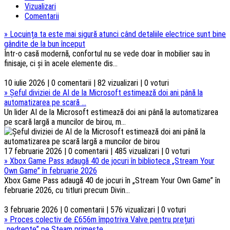
Vizualizari
Comentarii
»
Locuința ta este mai sigură atunci când detaliile electrice sunt bine
gândite de la bun început
Într-o casă modernă, confortul nu se vede doar în mobilier sau în
finisaje, ci și în acele elemente dis...
10 iulie 2026 | 0 comentarii | 82 vizualizari | 0 voturi
»
Șeful diviziei de AI de la Microsoft estimează doi ani până la
automatizarea pe scară ...
Un lider AI de la Microsoft estimează doi ani până la automatizarea
pe scară largă a muncilor de birou, m...
17 februarie 2026 | 0 comentarii | 485 vizualizari | 0 voturi
»
Xbox Game Pass adaugă 40 de jocuri în biblioteca „Stream Your
Own Game” în februarie 2026
Xbox Game Pass adaugă 40 de jocuri în „Stream Your Own Game” în
februarie 2026, cu titluri precum Divin...
3 februarie 2026 | 0 comentarii | 576 vizualizari | 0 voturi
»
Proces colectiv de £656m împotriva Valve pentru prețuri
„nedrepte” pe Steam primește ...