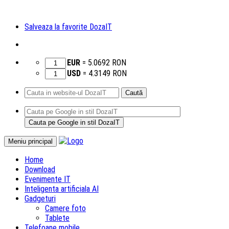
Salveaza la favorite DozaIT
EUR
=
5.0692
RON
USD
=
4.3149
RON
Caută
după:
Sari
Meniu principal
la
Home
conținut
Download
Evenimente IT
Inteligenta artificiala AI
Gadgeturi
Camere foto
Tablete
Telefoane mobile