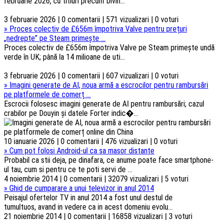
februarie 2026, cu titluri precum Divin...
3 februarie 2026 | 0 comentarii | 571 vizualizari | 0 voturi
»
Proces colectiv de £656m împotriva Valve pentru prețuri
„nedrepte” pe Steam primește ...
Proces colectiv de £656m împotriva Valve pe Steam primește undă
verde în UK; până la 14 milioane de uti...
3 februarie 2026 | 0 comentarii | 607 vizualizari | 0 voturi
»
Imagini generate de AI, noua armă a escrocilor pentru rambursări
pe platformele de comerț ...
Escrocii folosesc imagini generate de AI pentru rambursări; cazul
crabilor pe Douyin și datele Forter indic�...
10 ianuarie 2026 | 0 comentarii | 476 vizualizari | 0 voturi
»
Cum pot folosi Android-ul ca sa masor distante
Probabil ca stii deja, pe dinafara, ce anume poate face smartphone-
ul tau, cum si pentru ce te poti servi de ...
4 noiembrie 2014 | 0 comentarii | 32079 vizualizari | 5 voturi
»
Ghid de cumparare a unui televizor in anul 2014
Peisajul ofertelor TV in anul 2014 a fost unul destul de
tumultuos, avand in vedere ca in acest domeniu evolu...
21 noiembrie 2014 | 0 comentarii | 16858 vizualizari | 3 voturi