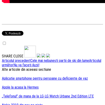
SHARE
CLOSE
Navigare
Articolul precedent
Cele mai nebunesti partii de ski din lume
Articolul
următor
Nu va faceti iluzii!
articole
Alte articole din aceeasi sectiune
Aplicatie smatphone pentru persoane cu deficiente de vaz
Apple la acasa la Hermes
„Telefonul” de mana de la LG-LG Watch Urbane 2nd Edition LTE