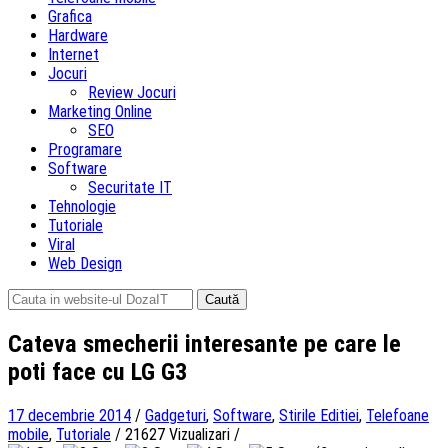
Grafica
Hardware
Internet
Jocuri
Review Jocuri
Marketing Online
SEO
Programare
Software
Securitate IT
Tehnologie
Tutoriale
Viral
Web Design
Caută
după:
Cateva smecherii interesante pe care le
poti face cu LG G3
17 decembrie 2014
/
Gadgeturi
,
Software
,
Stirile Editiei
,
Telefoane
mobile
,
Tutoriale
/
21627 Vizualizari
/