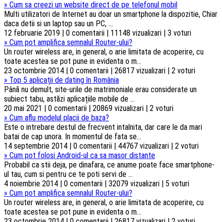
»
Cum sa creezi un website direct de pe telefonul mobil
Multi utilizatori de Internet au doar un smartphone la dispozitie, Chiar
daca detii si un laptop sau un PC, ...
12 februarie 2019 | 0 comentarii | 11148 vizualizari | 3 voturi
»
Cum pot amplifica semnalul Router-ului?
Un router wireless are, in general, o arie limitata de acoperire, cu
toate acestea se pot pune in evidenta o m...
23 octombrie 2014 | 0 comentarii | 26817 vizualizari | 2 voturi
»
Top 5 aplicații de dating în România
Până nu demult, site-urile de matrimoniale erau considerate un
subiect tabu, astăzi aplicațiile mobile de ...
20 mai 2021 | 0 comentarii | 20869 vizualizari | 2 voturi
»
Cum aflu modelul placii de baza?
Este o intrebare destul de frecvent intalnita, dar care le da mari
batai de cap unora. In momentul de fata se...
14 septembrie 2014 | 0 comentarii | 44767 vizualizari | 2 voturi
»
Cum pot folosi Android-ul ca sa masor distante
Probabil ca stii deja, pe dinafara, ce anume poate face smartphone-
ul tau, cum si pentru ce te poti servi de ...
4 noiembrie 2014 | 0 comentarii | 32079 vizualizari | 5 voturi
»
Cum pot amplifica semnalul Router-ului?
Un router wireless are, in general, o arie limitata de acoperire, cu
toate acestea se pot pune in evidenta o m...
23 octombrie 2014 | 0 comentarii | 26817 vizualizari | 2 voturi