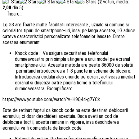
(
2
voturi, media:
2,00
din 5)
Încarc...
Lg G3 are foarte multe facilitati interesante , uzuale si comune si
celorlaltor tipuri de smartphone-uri, insa, pe langa acestea, LG aduce
cateva caracteristici personalizate telefoanelor lansate. Dintre
acestea enumeram:
Knock code . Va asigura securitatea telefonului
dumneavoastra prin simpla atingere a unui model pe ecranul
smartphone-ului. Aceasta metoda are peste 86000 de solutii
permitand introducerea a 1-8 puncte in schema de blocare.
Introducerea codului ales oriunde pe ecran , activeaza imediat
ecranul si dirijeaza catre pagina home a telefonului
dumneavoastra. Exemplificare:
https://www.youtube.com/watch?v=H9Q44-g7YCk
Este de retinut faptul ca knock code nu este destinat deblocarii
ecranului, ci doar deschiderii acestuia. Daca aveti un cod de
deblocare tactil, acesta ramane in vigoare, insa deschiderea
ecranului va fi comandata de knock code.
Butonul de volum. Pe langa functia specifica pentru care a