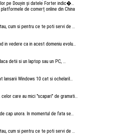
lor pe Douyin și datele Forter indic�...
au, cum si pentru ce te poti servi de ...
nd in vedere ca in acest domeniu evolu...
aca detii si un laptop sau un PC, ...
 lansarii Windows 10 cat si ochelaril...
elor care au mici "scapari" de gramati...
 de cap unora. In momentul de fata se...
au, cum si pentru ce te poti servi de ...