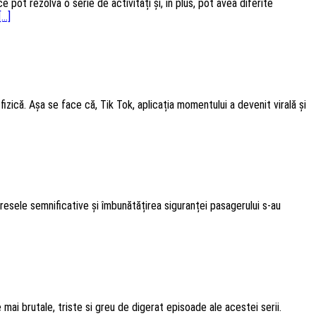
ce pot rezolva o serie de activități și, în plus, pot avea diferite
...]
e fizică. Așa se face că, Tik Tok, aplicația momentului a devenit virală și
gresele semnificative și îmbunătățirea siguranței pasagerului s-au
mai brutale, triste si greu de digerat episoade ale acestei serii.