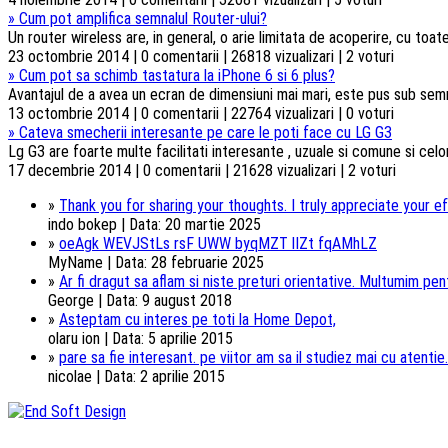
»
Cum pot amplifica semnalul Router-ului?
Un router wireless are, in general, o arie limitata de acoperire, cu toa
23 octombrie 2014 | 0 comentarii | 26818 vizualizari | 2 voturi
»
Cum pot sa schimb tastatura la iPhone 6 si 6 plus?
Avantajul de a avea un ecran de dimensiuni mai mari, este pus sub semnul 
13 octombrie 2014 | 0 comentarii | 22764 vizualizari | 0 voturi
»
Cateva smecherii interesante pe care le poti face cu LG G3
Lg G3 are foarte multe facilitati interesante , uzuale si comune si celorl
17 decembrie 2014 | 0 comentarii | 21628 vizualizari | 2 voturi
»
Thank you for sharing your thoughts. I truly appreciate your ef
indo bokep | Data: 20 martie 2025
»
oeAgk WEVJStLs rsF UWW byqMZT lIZt fqAMhLZ
MyName | Data: 28 februarie 2025
»
Ar fi dragut sa aflam si niste preturi orientative. Multumim pentr
George | Data: 9 august 2018
»
Asteptam cu interes pe toti la Home Depot,
olaru ion | Data: 5 aprilie 2015
»
pare sa fie interesant. pe viitor am sa il studiez mai cu atentie.
nicolae | Data: 2 aprilie 2015