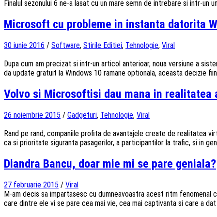
Finalul sezonului 6 ne-a lasat cu un mare semn de intrebare si intr-un 
Microsoft cu probleme in instanta datorita 
30 iunie 2016
/
Software
,
Stirile Editiei
,
Tehnologie
,
Viral
Dupa cum am precizat si intr-un articol anterioar, noua versiune a siste
da update gratuit la Windows 10 ramane optionala, aceasta decizie fiind 
Volvo si Microsoftisi dau mana in realitate
26 noiembrie 2015
/
Gadgeturi
,
Tehnologie
,
Viral
Rand pe rand, companiile profita de avantajele create de realitatea vi
ca si prioritate siguranta pasagerilor, a participantilor la trafic, si in
Diandra Bancu, doar mie mi se pare geniala?
27 februarie 2015
/
Viral
M-am decis sa impartasesc cu dumneavoastra acest ritm fenomenal care t
care dintre ele vi se pare cea mai vie, cea mai captivanta si care a da