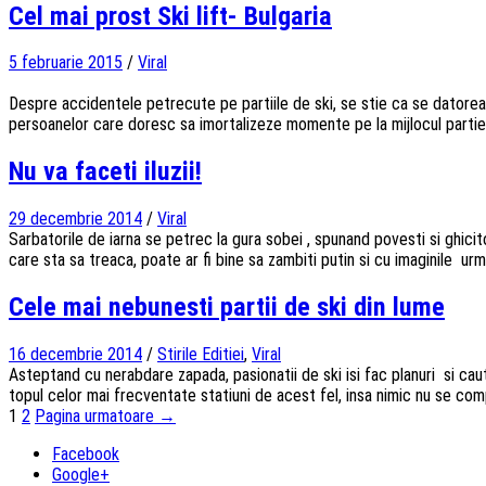
Cel mai prost Ski lift- Bulgaria
5 februarie 2015
/
Viral
Despre accidentele petrecute pe partiile de ski, se stie ca se datoreaza
persoanelor care doresc sa imortalizeze momente pe la mijlocul partiei
Nu va faceti iluzii!
29 decembrie 2014
/
Viral
Sarbatorile de iarna se petrec la gura sobei , spunand povesti si ghic
care sta sa treaca, poate ar fi bine sa zambiti putin si cu imaginile 
Cele mai nebunesti partii de ski din lume
16 decembrie 2014
/
Stirile Editiei
,
Viral
Asteptand cu nerabdare zapada, pasionatii de ski isi fac planuri si c
topul celor mai frecventate statiuni de acest fel, insa nimic nu se co
Navigarea
1
2
Pagina urmatoare →
articolelor
Facebook
Google+