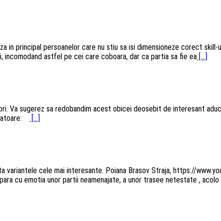
 in principal persoanelor care nu stiu sa isi dimensioneze corect skill-u
, incomodand astfel pe cei care coboara, dar ca partia sa fie ea
[...]
itori. Va sugerez sa redobandim acest obicei deosebit de interesant adu
urmatoare:
[...]
auta variantele cele mai interesante. Poiana Brasov Straja, https://www
mpara cu emotia unor partii neamenajate, a unor trasee netestate , acolo