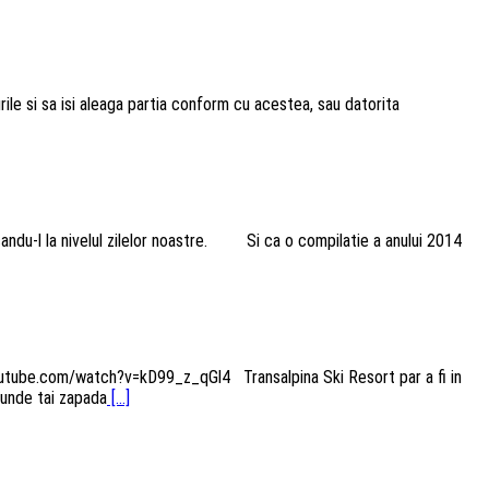
rile si sa isi aleaga partia conform cu acestea, sau datorita
candu-l la nivelul zilelor noastre. Si ca o compilatie a anului 2014
.youtube.com/watch?v=kD99_z_qGl4 Transalpina Ski Resort par a fi in
 unde tai zapada
[...]