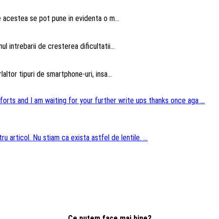
te acestea se pot pune in evidenta o m...
intrebarii de cresterea dificultatii...
altor tipuri de smartphone-uri, insa...
forts and I am waiting for your further write ups thanks once aga ...
u articol. Nu stiam ca exista astfel de lentile. ...
Ce putem face mai bine?