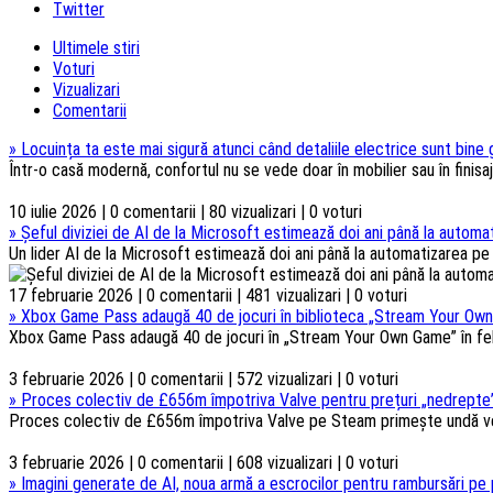
Twitter
Ultimele stiri
Voturi
Vizualizari
Comentarii
»
Locuința ta este mai sigură atunci când detaliile electrice sunt bine
Într-o casă modernă, confortul nu se vede doar în mobilier sau în finisaje
10 iulie 2026 | 0 comentarii | 80 vizualizari | 0 voturi
»
Șeful diviziei de AI de la Microsoft estimează doi ani până la automat
Un lider AI de la Microsoft estimează doi ani până la automatizarea pe s
17 februarie 2026 | 0 comentarii | 481 vizualizari | 0 voturi
»
Xbox Game Pass adaugă 40 de jocuri în biblioteca „Stream Your Own
Xbox Game Pass adaugă 40 de jocuri în „Stream Your Own Game” în febru
3 februarie 2026 | 0 comentarii | 572 vizualizari | 0 voturi
»
Proces colectiv de £656m împotriva Valve pentru prețuri „nedrepte”
Proces colectiv de £656m împotriva Valve pe Steam primește undă verd
3 februarie 2026 | 0 comentarii | 608 vizualizari | 0 voturi
»
Imagini generate de AI, noua armă a escrocilor pentru rambursări pe 