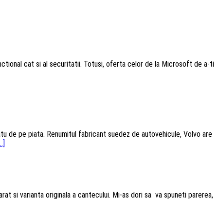
ional cat si al securitatii. Totusi, oferta celor de la Microsoft de a-ti
atu de pe piata. Renumitul fabricant suedez de autovehicule, Volvo are
..]
t si varianta originala a cantecului. Mi-as dori sa va spuneti parerea,