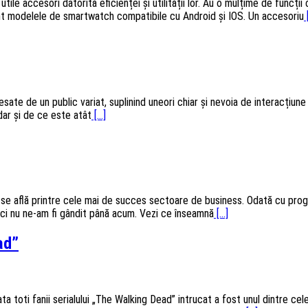
ile accesori datorită eficienței și utilității lor. Au o mulțime de funcții 
unt modelele de smartwatch compatibile cu Android și IOS. Un accesoriu
[
ccesate de un public variat, suplinind uneori chiar și nevoia de interacțiun
 dar și de ce este atât
[...]
acum se află printre cele mai de succes sectoare de business. Odată cu pro
ici nu ne-am fi gândit până acum. Vezi ce înseamnă
[...]
ad”
oti fanii serialului „The Walking Dead” intrucat a fost unul dintre cele 