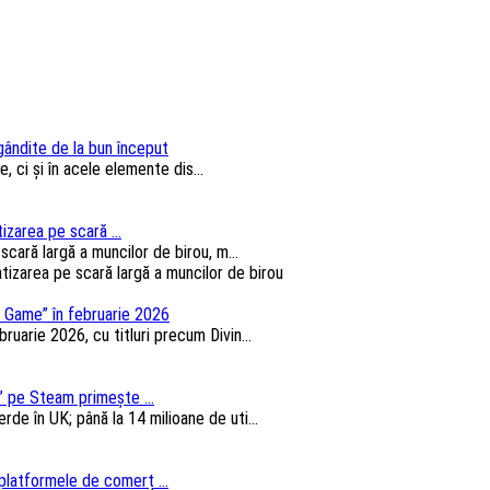
 gândite de la bun început
, ci și în acele elemente dis...
izarea pe scară ...
cară largă a muncilor de birou, m...
 Game” în februarie 2026
arie 2026, cu titluri precum Divin...
 pe Steam primește ...
e în UK; până la 14 milioane de uti...
platformele de comerț ...