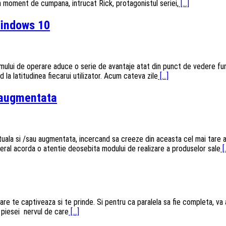
un moment de cumpana, intrucat Rick, protagonistul seriei,
[...]
Windows 10
mului de operare aduce o serie de avantaje atat din punct de vedere funct
la latitudinea fiecarui utilizator. Acum cateva zile
[...]
a augmentata
rtuala si /sau augmentata, incercand sa creeze din aceasta cel mai tare 
 general acorda o atentie deosebita modului de realizare a produselor sale
[.
e captiveaza si te prinde. Si pentru ca paralela sa fie completa, va ara
t piesei nervul de care
[...]