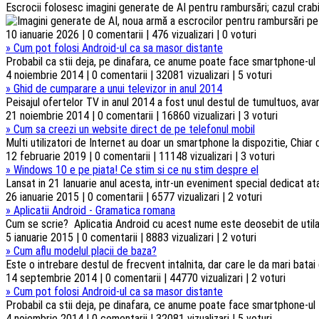
Escrocii folosesc imagini generate de AI pentru rambursări; cazul crabi
10 ianuarie 2026 | 0 comentarii | 476 vizualizari | 0 voturi
»
Cum pot folosi Android-ul ca sa masor distante
Probabil ca stii deja, pe dinafara, ce anume poate face smartphone-ul t
4 noiembrie 2014 | 0 comentarii | 32081 vizualizari | 5 voturi
»
Ghid de cumparare a unui televizor in anul 2014
Peisajul ofertelor TV in anul 2014 a fost unul destul de tumultuos, ava
21 noiembrie 2014 | 0 comentarii | 16860 vizualizari | 3 voturi
»
Cum sa creezi un website direct de pe telefonul mobil
Multi utilizatori de Internet au doar un smartphone la dispozitie, Chiar d
12 februarie 2019 | 0 comentarii | 11148 vizualizari | 3 voturi
»
Windows 10 e pe piata! Ce stim si ce nu stim despre el
Lansat in 21 Ianuarie anul acesta, intr-un eveniment special dedicat atat
26 ianuarie 2015 | 0 comentarii | 6577 vizualizari | 2 voturi
»
Aplicatii Android - Gramatica romana
Cum se scrie? Aplicatia Android cu acest nume este deosebit de utila c
5 ianuarie 2015 | 0 comentarii | 8883 vizualizari | 2 voturi
»
Cum aflu modelul placii de baza?
Este o intrebare destul de frecvent intalnita, dar care le da mari batai
14 septembrie 2014 | 0 comentarii | 44770 vizualizari | 2 voturi
»
Cum pot folosi Android-ul ca sa masor distante
Probabil ca stii deja, pe dinafara, ce anume poate face smartphone-ul t
4 noiembrie 2014 | 0 comentarii | 32081 vizualizari | 5 voturi