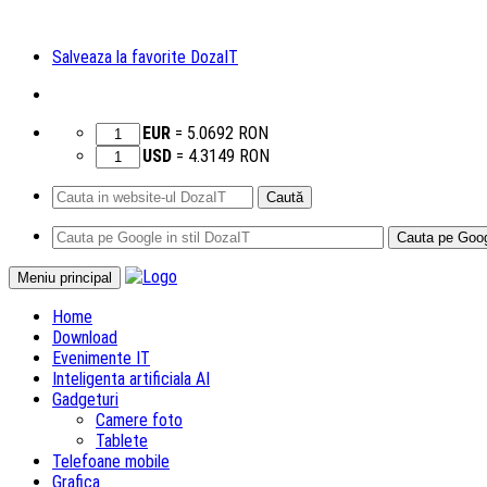
Salveaza la favorite DozaIT
EUR
=
5.0692
RON
USD
=
4.3149
RON
Caută
după:
Sari
Meniu principal
la
Home
conținut
Download
Evenimente IT
Inteligenta artificiala AI
Gadgeturi
Camere foto
Tablete
Telefoane mobile
Grafica