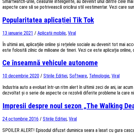
Smartwatch-urile, ceasurile inteligente, au devenit unul dintre cele mai ut
aspecte care să se potrivească oricărui stil vestimentar. Vezi care s
Popularitatea aplicației Tik Tok
13 ianuarie 2021
/
Aplicatii mobile
,
Viral
În ultimii ani, aplicațiile online și rețelele sociale au devenit tot mai a
este folosită zilnic de milioane de tineri. Vezi ce este aplicația online,
Ce înseamnă vehicule autonome
10 decembrie 2020
/
Stirile Editiei
,
Software
,
Tehnologie
,
Viral
Industria auto a evoluat într-un ritm alert în ultimii zeci de ani, iar 
dezvoltat și o serie de aspecte ce rezolvă diferite probleme la care n
Impresii despre noul sezon „The Walking De
24 octombrie 2016
/
Stirile Editiei
,
Viral
SPOILER ALERT! Episodul difuzat duminica seara a lasat cu gura cascata t