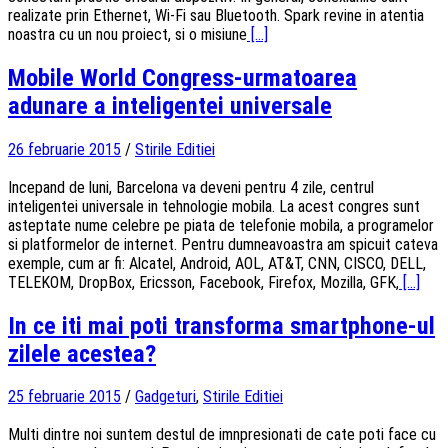
realizate prin Ethernet, Wi-Fi sau Bluetooth. Spark revine in atentia
noastra cu un nou proiect, si o misiune
[...]
Mobile World Congress-urmatoarea
adunare a inteligentei universale
26 februarie 2015
/
Stirile Editiei
Incepand de luni, Barcelona va deveni pentru 4 zile, centrul
inteligentei universale in tehnologie mobila. La acest congres sunt
asteptate nume celebre pe piata de telefonie mobila, a programelor
si platformelor de internet. Pentru dumneavoastra am spicuit cateva
exemple, cum ar fi: Alcatel, Android, AOL, AT&T, CNN, CISCO, DELL,
TELEKOM, DropBox, Ericsson, Facebook, Firefox, Mozilla, GFK,
[...]
In ce iti mai poti transforma smartphone-ul
zilele acestea?
25 februarie 2015
/
Gadgeturi
,
Stirile Editiei
Multi dintre noi suntem destul de imnpresionati de cate poti face cu