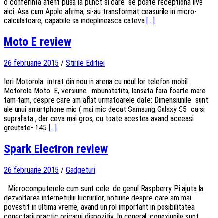
o conferinta atent pusa la punct si care se poate receptiona live
aici. Asa cum Apple afirma, si-au transformat ceasurile in micro-
calculatoare, capabile sa indeplineasca cateva
[...]
Moto E review
26 februarie 2015
/
Stirile Editiei
Ieri Motorola intrat din nou in arena cu noul lor telefon mobil
Motorola Moto E, versiune imbunatatita, lansata fara foarte mare
tam-tam, despre care am aflat urmatoarele date: Dimensiunile sunt
ale unui smartphone mic ( mai mic decat Samsung Galaxy S5 ca si
suprafata , dar ceva mai gros, cu toate acestea avand aceeasi
greutate- 145
[...]
Spark Electron review
26 februarie 2015
/
Gadgeturi
Microcomputerele cum sunt cele de genul Raspberry Pi ajuta la
dezvoltarea internetului lucrurilor, notiune despre care am mai
povestit in ultima vreme, avand un rol important in posibilitatea
conectarii practic oricarui dispozitiv. In general, conexiunile sunt