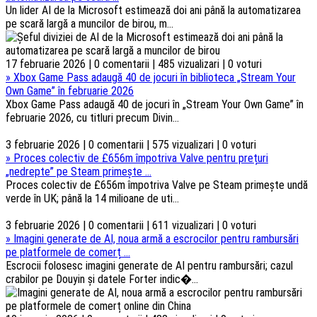
Un lider AI de la Microsoft estimează doi ani până la automatizarea
pe scară largă a muncilor de birou, m...
17 februarie 2026 | 0 comentarii | 485 vizualizari | 0 voturi
»
Xbox Game Pass adaugă 40 de jocuri în biblioteca „Stream Your
Own Game” în februarie 2026
Xbox Game Pass adaugă 40 de jocuri în „Stream Your Own Game” în
februarie 2026, cu titluri precum Divin...
3 februarie 2026 | 0 comentarii | 575 vizualizari | 0 voturi
»
Proces colectiv de £656m împotriva Valve pentru prețuri
„nedrepte” pe Steam primește ...
Proces colectiv de £656m împotriva Valve pe Steam primește undă
verde în UK; până la 14 milioane de uti...
3 februarie 2026 | 0 comentarii | 611 vizualizari | 0 voturi
»
Imagini generate de AI, noua armă a escrocilor pentru rambursări
pe platformele de comerț ...
Escrocii folosesc imagini generate de AI pentru rambursări; cazul
crabilor pe Douyin și datele Forter indic�...