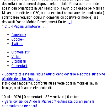
dezvoltarii in domeniul dispozitivelor mobile. Prima conferinta de
acest gen organizata in San Francisco, a avut-o ca gazda pe Marissa
Mayer, presedinte si CEO, care a explicat sensul acestei conferinta (
schimbarea regulilor jocului in domeniul dispozitivelor mobile) si a
dezvaluit Yahoo Mobile Development Suite,
[...]
Navigarea
1
2
…
4
Pagina urmatoare →
articolelor
Facebook
Google+
Twitter
Ultimele stiri
Voturi
Vizualizari
Comentarii
»
Locuința ta este mai sigură atunci când detaliile electrice sunt bine
gândite de la bun început
Într-o casă modernă, confortul nu se vede doar în mobilier sau în
finisaje, ci și în acele elemente dis...
10 iulie 2026 | 0 comentarii | 82 vizualizari | 0 voturi
»
Șeful diviziei de AI de la Microsoft estimează doi ani până la
automatizarea pe scară ...