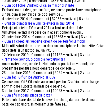
10 ianuarie 2026 | 0 comentarii | 482 vizualizari | 0 voturi
»
Cum pot folosi Android-ul ca sa masor distante
Probabil ca stii deja, pe dinafara, ce anume poate face smartphone-
ul tau, cum si pentru ce te poti servi de ...
4 noiembrie 2014 | 0 comentarii | 32085 vizualizari | 5 voturi
»
Ghid de cumparare a unui televizor in anul 2014
Peisajul ofertelor TV in anul 2014 a fost unul destul de
tumultuos, avand in vedere ca in acest domeniu evolu...
21 noiembrie 2014 | 0 comentarii | 16863 vizualizari | 3 voturi
»
Cum sa creezi un website direct de pe telefonul mobil
Multi utilizatori de Internet au doar un smartphone la dispozitie, Chiar
daca detii si un laptop sau un PC, ...
12 februarie 2019 | 0 comentarii | 11152 vizualizari | 3 voturi
»
Nintendo Switch, o consola revolutionara
Acum cateva zile, cei de la Nintendo au postat un videoclip de
prezentare pentru a noua generatie de console. ...
23 octombrie 2016 | 0 comentarii | 5954 vizualizari | 2 voturi
»
Cum faci Gif-uri pe Android si iOS?
Ce inseamna Gif? Gif este acronimul pentru Graphics Interchange
Format care suporta animatii pe o paleta d...
3 octombrie 2017 | 0 comentarii | 19053 vizualizari | 2 voturi
»
Cum aflu modelul placii de baza?
Este o intrebare destul de frecvent intalnita, dar care le da mari
batai de cap unora. In momentul de fata se...