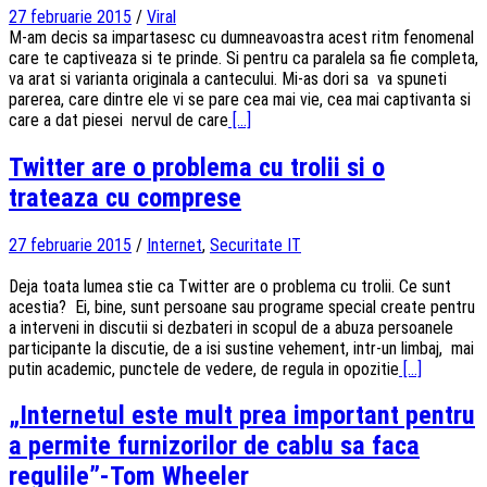
27 februarie 2015
/
Viral
M-am decis sa impartasesc cu dumneavoastra acest ritm fenomenal
care te captiveaza si te prinde. Si pentru ca paralela sa fie completa,
va arat si varianta originala a cantecului. Mi-as dori sa va spuneti
parerea, care dintre ele vi se pare cea mai vie, cea mai captivanta si
care a dat piesei nervul de care
[...]
Twitter are o problema cu trolii si o
trateaza cu comprese
27 februarie 2015
/
Internet
,
Securitate IT
Deja toata lumea stie ca Twitter are o problema cu trolii. Ce sunt
acestia? Ei, bine, sunt persoane sau programe special create pentru
a interveni in discutii si dezbateri in scopul de a abuza persoanele
participante la discutie, de a isi sustine vehement, intr-un limbaj, mai
putin academic, punctele de vedere, de regula in opozitie
[...]
„Internetul este mult prea important pentru
a permite furnizorilor de cablu sa faca
regulile”-Tom Wheeler