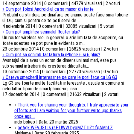
14 septembrie 2014 | 0 comentarii | 44779 vizualizari | 2 voturi
»
Cum pot folosi Android-ul ca sa masor distante
Probabil ca stii deja, pe dinafara, ce anume poate face smartphone-
ul tau, cum si pentru ce te poti servi de ...
4 noiembrie 2014 | 0 comentarii | 32085 vizualizari | 5 voturi
»
Cum pot amplifica semnalul Router-ului?
Un router wireless are, in general, o arie limitata de acoperire, cu
toate acestea se pot pune in evidenta o m...
23 octombrie 2014 | 0 comentarii | 26825 vizualizari | 2 voturi
»
Cum pot sa schimb tastatura la iPhone 6 si 6 plus?
Avantajul de a avea un ecran de dimensiuni mai mari, este pus
sub semnul intrebarii de cresterea dificultatii...
13 octombrie 2014 | 0 comentarii | 22770 vizualizari | 0 voturi
»
Cateva smecherii interesante pe care le poti face cu LG G3
Lg G3 are foarte multe facilitati interesante , uzuale si comune si
celorlaltor tipuri de smartphone-uri, insa...
17 decembrie 2014 | 0 comentarii | 21632 vizualizari | 2 voturi
»
Thank you for sharing your thoughts. I truly appreciate your
efforts and I am waiting for your further write ups thanks
once aga ...
indo bokep | Data: 20 martie 2025
»
oeAgk WEVJStLs rsF UWW byqMZT lIZt fqAMhLZ
MyName | Data: 28 februarie 2025