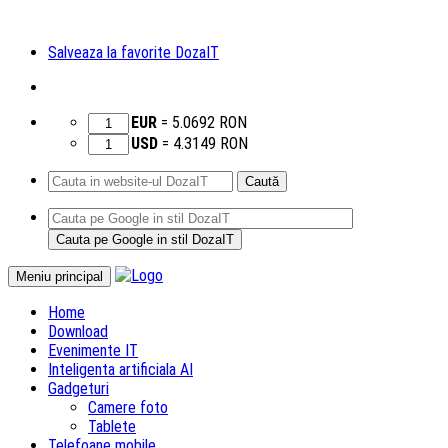
Salveaza la favorite DozaIT
EUR
=
5.0692
RON
USD
=
4.3149
RON
Caută
după:
Sari
Meniu principal
la
Home
conținut
Download
Evenimente IT
Inteligenta artificiala AI
Gadgeturi
Camere foto
Tablete
Telefoane mobile