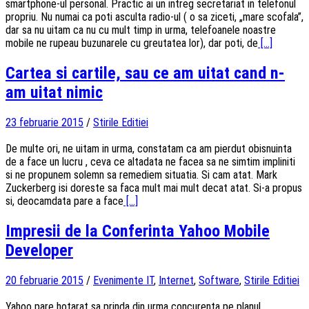
smartphone-ul personal. Practic ai un intreg secretariat in telefonul
propriu. Nu numai ca poti asculta radio-ul ( o sa ziceti, „mare scofala”,
dar sa nu uitam ca nu cu mult timp in urma, telefoanele noastre
mobile ne rupeau buzunarele cu greutatea lor), dar poti, de
[...]
Cartea si cartile, sau ce am uitat cand n-
am uitat nimic
23 februarie 2015
/
Stirile Editiei
De multe ori, ne uitam in urma, constatam ca am pierdut obisnuinta
de a face un lucru , ceva ce altadata ne facea sa ne simtim impliniti
si ne propunem solemn sa remediem situatia. Si cam atat. Mark
Zuckerberg isi doreste sa faca mult mai mult decat atat. Si-a propus
si, deocamdata pare a face
[...]
Impresii de la Conferinta Yahoo Mobile
Developer
20 februarie 2015
/
Evenimente IT
,
Internet
,
Software
,
Stirile Editiei
Yahoo pare hotarat sa prinda din urma concurenta pe planul