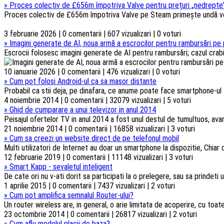
»
Proces colectiv de £656m împotriva Valve pentru prețuri „nedrepte”
Proces colectiv de £656m împotriva Valve pe Steam primește undă verd
3 februarie 2026 | 0 comentarii | 607 vizualizari | 0 voturi
»
Imagini generate de AI, noua armă a escrocilor pentru rambursări pe 
Escrocii folosesc imagini generate de AI pentru rambursări; cazul crabi
10 ianuarie 2026 | 0 comentarii | 476 vizualizari | 0 voturi
»
Cum pot folosi Android-ul ca sa masor distante
Probabil ca stii deja, pe dinafara, ce anume poate face smartphone-ul t
4 noiembrie 2014 | 0 comentarii | 32079 vizualizari | 5 voturi
»
Ghid de cumparare a unui televizor in anul 2014
Peisajul ofertelor TV in anul 2014 a fost unul destul de tumultuos, ava
21 noiembrie 2014 | 0 comentarii | 16858 vizualizari | 3 voturi
»
Cum sa creezi un website direct de pe telefonul mobil
Multi utilizatori de Internet au doar un smartphone la dispozitie, Chiar d
12 februarie 2019 | 0 comentarii | 11148 vizualizari | 3 voturi
»
Smart Kapp - sevaletul inteligent
De cate ori nu v-ati dorit sa participati la o prelegere, sau sa prindeti u
1 aprilie 2015 | 0 comentarii | 7437 vizualizari | 2 voturi
»
Cum pot amplifica semnalul Router-ului?
Un router wireless are, in general, o arie limitata de acoperire, cu toa
23 octombrie 2014 | 0 comentarii | 26817 vizualizari | 2 voturi
»
Cum aflu modelul placii de baza?