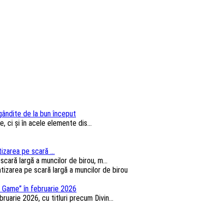
 gândite de la bun început
, ci și în acele elemente dis...
izarea pe scară ...
cară largă a muncilor de birou, m...
 Game” în februarie 2026
arie 2026, cu titluri precum Divin...