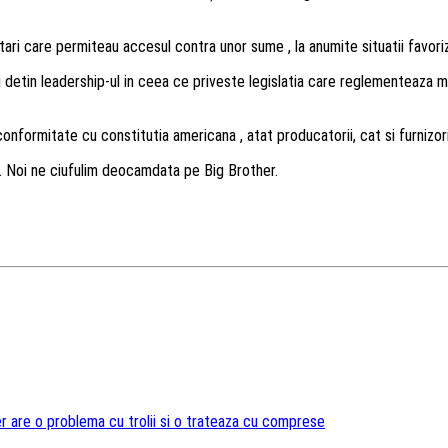
ri care permiteau accesul contra unor sume , la anumite situatii favori
 detin leadership-ul in ceea ce priveste legislatia care reglementeaza mod
 conformitate cu constitutia americana , atat producatorii, cat si furnizor
ns. Noi ne ciufulim deocamdata pe Big Brother.
r are o problema cu trolii si o trateaza cu comprese