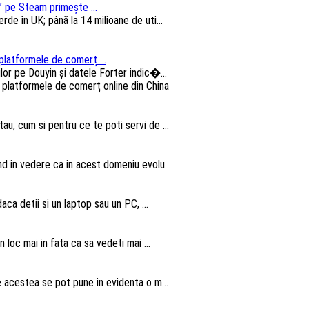
 pe Steam primește ...
e în UK; până la 14 milioane de uti...
platformele de comerț ...
lor pe Douyin și datele Forter indic�...
au, cum si pentru ce te poti servi de ...
nd in vedere ca in acest domeniu evolu...
aca detii si un laptop sau un PC, ...
n loc mai in fata ca sa vedeti mai ...
te acestea se pot pune in evidenta o m...