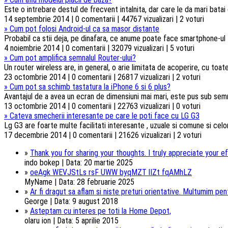
Este o intrebare destul de frecvent intalnita, dar care le da mari batai
14 septembrie 2014 | 0 comentarii | 44767 vizualizari | 2 voturi
»
Cum pot folosi Android-ul ca sa masor distante
Probabil ca stii deja, pe dinafara, ce anume poate face smartphone-ul t
4 noiembrie 2014 | 0 comentarii | 32079 vizualizari | 5 voturi
»
Cum pot amplifica semnalul Router-ului?
Un router wireless are, in general, o arie limitata de acoperire, cu toa
23 octombrie 2014 | 0 comentarii | 26817 vizualizari | 2 voturi
»
Cum pot sa schimb tastatura la iPhone 6 si 6 plus?
Avantajul de a avea un ecran de dimensiuni mai mari, este pus sub semnul 
13 octombrie 2014 | 0 comentarii | 22763 vizualizari | 0 voturi
»
Cateva smecherii interesante pe care le poti face cu LG G3
Lg G3 are foarte multe facilitati interesante , uzuale si comune si celorl
17 decembrie 2014 | 0 comentarii | 21626 vizualizari | 2 voturi
»
Thank you for sharing your thoughts. I truly appreciate your ef
indo bokep | Data: 20 martie 2025
»
oeAgk WEVJStLs rsF UWW byqMZT lIZt fqAMhLZ
MyName | Data: 28 februarie 2025
»
Ar fi dragut sa aflam si niste preturi orientative. Multumim pentr
George | Data: 9 august 2018
»
Asteptam cu interes pe toti la Home Depot,
olaru ion | Data: 5 aprilie 2015