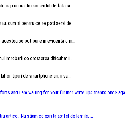
 de cap unora. In momentul de fata se...
au, cum si pentru ce te poti servi de ...
te acestea se pot pune in evidenta o m...
intrebarii de cresterea dificultatii...
altor tipuri de smartphone-uri, insa...
forts and I am waiting for your further write ups thanks once aga ...
u articol. Nu stiam ca exista astfel de lentile. ...