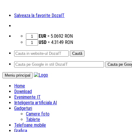
Salveaza la favorite DozaIT
EUR
=
5.0692
RON
USD
=
4.3149
RON
Caută
după:
Sari
Meniu principal
la
Home
conținut
Download
Evenimente IT
Inteligenta artificiala AI
Gadgeturi
Camere foto
Tablete
Telefoane mobile
Grafica