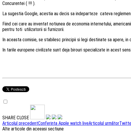
Concurentei ( !!! ).
La sugestia Google, acestia au decis sa indeparteze cateva reglementa
Fiind cei care au inventat notiunea de economia internetului, americanii
pentru toti utilizatorii si furnizorii.
In aceasta comisie, se stabilesc principii si legi destinate sa apere, in
In tarile europene civilizate sunt deja birouri specializate in acest se
SHARE
CLOSE
Navigare
Articolul precedent
Conferinta Apple watch live
Articolul următor
Twitte
Alte articole din aceeasi sectiune