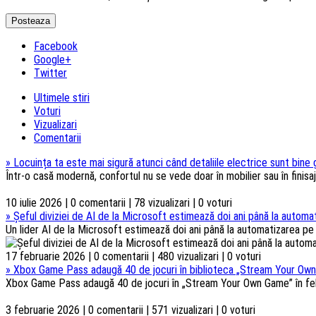
Facebook
Google+
Twitter
Ultimele stiri
Voturi
Vizualizari
Comentarii
»
Locuința ta este mai sigură atunci când detaliile electrice sunt bine
Într-o casă modernă, confortul nu se vede doar în mobilier sau în finisaje
10 iulie 2026 | 0 comentarii | 78 vizualizari | 0 voturi
»
Șeful diviziei de AI de la Microsoft estimează doi ani până la automat
Un lider AI de la Microsoft estimează doi ani până la automatizarea pe s
17 februarie 2026 | 0 comentarii | 480 vizualizari | 0 voturi
»
Xbox Game Pass adaugă 40 de jocuri în biblioteca „Stream Your Own
Xbox Game Pass adaugă 40 de jocuri în „Stream Your Own Game” în febru
3 februarie 2026 | 0 comentarii | 571 vizualizari | 0 voturi