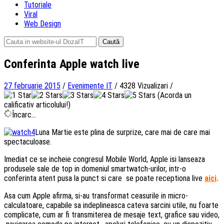
Tutoriale
Viral
Web Design
Caută
după:
Conferinta Apple watch live
27 februarie 2015
/
Evenimente IT
/
4328 Vizualizari
/
(Acorda un
calificativ articolului!)
Încarc...
Luna Martie este plina de surprize, care mai de care mai
spectaculoase.
Imediat ce se incheie congresul Mobile World, Apple isi lanseaza
produsele sale de top in domeniul smartwatch-urilor, intr-o
conferinta atent pusa la punct si care se poate receptiona live
aici
.
Asa cum Apple afirma, si-au transformat ceasurile in micro-
calculatoare, capabile sa indeplineasca cateva sarcini utile, nu foarte
complicate, cum ar fi transmiterea de mesaje text, grafice sau video,