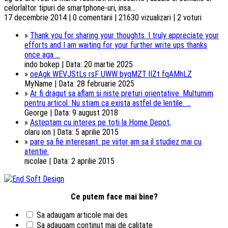
celorlaltor tipuri de smartphone-uri, insa...
17 decembrie 2014 | 0 comentarii | 21630 vizualizari | 2 voturi
»
Thank you for sharing your thoughts. I truly appreciate your
efforts and I am waiting for your further write ups thanks
once aga ...
indo bokep | Data: 20 martie 2025
»
oeAgk WEVJStLs rsF UWW byqMZT lIZt fqAMhLZ
MyName | Data: 28 februarie 2025
»
Ar fi dragut sa aflam si niste preturi orientative. Multumim
pentru articol. Nu stiam ca exista astfel de lentile. ...
George | Data: 9 august 2018
»
Asteptam cu interes pe toti la Home Depot,
olaru ion | Data: 5 aprilie 2015
»
pare sa fie interesant. pe viitor am sa il studiez mai cu
atentie.
nicolae | Data: 2 aprilie 2015
Ce putem face mai bine?
Sa adaugam articole mai des
Sa adaugam continut mai de calitate