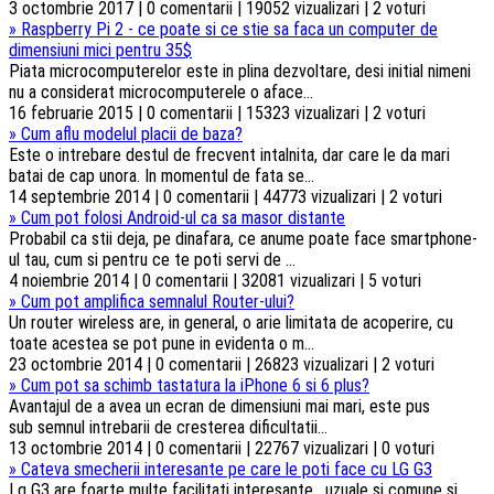
3 octombrie 2017 | 0 comentarii | 19052 vizualizari | 2 voturi
»
Raspberry Pi 2 - ce poate si ce stie sa faca un computer de
dimensiuni mici pentru 35$
Piata microcomputerelor este in plina dezvoltare, desi initial nimeni
nu a considerat microcomputerele o aface...
16 februarie 2015 | 0 comentarii | 15323 vizualizari | 2 voturi
»
Cum aflu modelul placii de baza?
Este o intrebare destul de frecvent intalnita, dar care le da mari
batai de cap unora. In momentul de fata se...
14 septembrie 2014 | 0 comentarii | 44773 vizualizari | 2 voturi
»
Cum pot folosi Android-ul ca sa masor distante
Probabil ca stii deja, pe dinafara, ce anume poate face smartphone-
ul tau, cum si pentru ce te poti servi de ...
4 noiembrie 2014 | 0 comentarii | 32081 vizualizari | 5 voturi
»
Cum pot amplifica semnalul Router-ului?
Un router wireless are, in general, o arie limitata de acoperire, cu
toate acestea se pot pune in evidenta o m...
23 octombrie 2014 | 0 comentarii | 26823 vizualizari | 2 voturi
»
Cum pot sa schimb tastatura la iPhone 6 si 6 plus?
Avantajul de a avea un ecran de dimensiuni mai mari, este pus
sub semnul intrebarii de cresterea dificultatii...
13 octombrie 2014 | 0 comentarii | 22767 vizualizari | 0 voturi
»
Cateva smecherii interesante pe care le poti face cu LG G3
Lg G3 are foarte multe facilitati interesante , uzuale si comune si