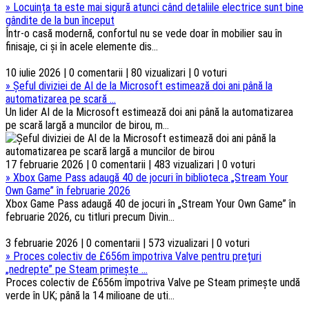
»
Locuința ta este mai sigură atunci când detaliile electrice sunt bine
gândite de la bun început
Într-o casă modernă, confortul nu se vede doar în mobilier sau în
finisaje, ci și în acele elemente dis...
10 iulie 2026 | 0 comentarii | 80 vizualizari | 0 voturi
»
Șeful diviziei de AI de la Microsoft estimează doi ani până la
automatizarea pe scară ...
Un lider AI de la Microsoft estimează doi ani până la automatizarea
pe scară largă a muncilor de birou, m...
17 februarie 2026 | 0 comentarii | 483 vizualizari | 0 voturi
»
Xbox Game Pass adaugă 40 de jocuri în biblioteca „Stream Your
Own Game” în februarie 2026
Xbox Game Pass adaugă 40 de jocuri în „Stream Your Own Game” în
februarie 2026, cu titluri precum Divin...
3 februarie 2026 | 0 comentarii | 573 vizualizari | 0 voturi
»
Proces colectiv de £656m împotriva Valve pentru prețuri
„nedrepte” pe Steam primește ...
Proces colectiv de £656m împotriva Valve pe Steam primește undă
verde în UK; până la 14 milioane de uti...