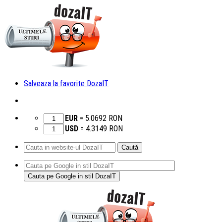
Salveaza la favorite DozaIT
EUR
=
5.0692
RON
USD
=
4.3149
RON
Caută
după:
Sari
la
conținut