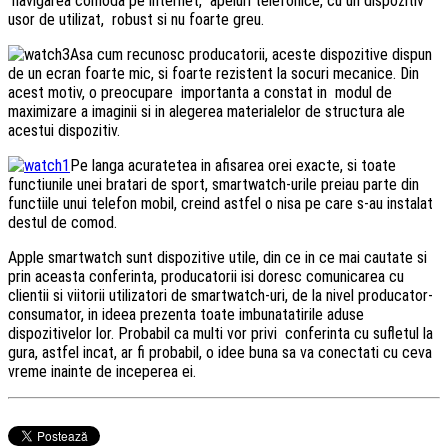
navigarea comoda pe internet, apeluri telefonice, cu un dispozitiv
usor de utilizat, robust si nu foarte greu.
Asa cum recunosc producatorii, aceste dispozitive dispun
de un ecran foarte mic, si foarte rezistent la socuri mecanice. Din
acest motiv, o preocupare importanta a constat in modul de
maximizare a imaginii si in alegerea materialelor de structura ale
acestui dispozitiv.
Pe langa acuratetea in afisarea orei exacte, si toate
functiunile unei bratari de sport, smartwatch-urile preiau parte din
functiile unui telefon mobil, creind astfel o nisa pe care s-au instalat
destul de comod.
Apple smartwatch sunt dispozitive utile, din ce in ce mai cautate si
prin aceasta conferinta, producatorii isi doresc comunicarea cu
clientii si viitorii utilizatori de smartwatch-uri, de la nivel producator-
consumator, in ideea prezenta toate imbunatatirile aduse
dispozitivelor lor. Probabil ca multi vor privi conferinta cu sufletul la
gura, astfel incat, ar fi probabil, o idee buna sa va conectati cu ceva
vreme inainte de inceperea ei.