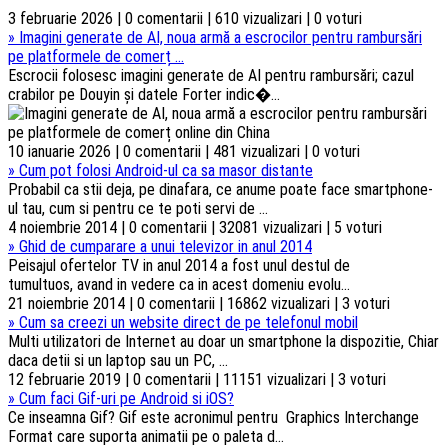
3 februarie 2026 | 0 comentarii | 610 vizualizari | 0 voturi
»
Imagini generate de AI, noua armă a escrocilor pentru rambursări
pe platformele de comerț ...
Escrocii folosesc imagini generate de AI pentru rambursări; cazul
crabilor pe Douyin și datele Forter indic�...
10 ianuarie 2026 | 0 comentarii | 481 vizualizari | 0 voturi
»
Cum pot folosi Android-ul ca sa masor distante
Probabil ca stii deja, pe dinafara, ce anume poate face smartphone-
ul tau, cum si pentru ce te poti servi de ...
4 noiembrie 2014 | 0 comentarii | 32081 vizualizari | 5 voturi
»
Ghid de cumparare a unui televizor in anul 2014
Peisajul ofertelor TV in anul 2014 a fost unul destul de
tumultuos, avand in vedere ca in acest domeniu evolu...
21 noiembrie 2014 | 0 comentarii | 16862 vizualizari | 3 voturi
»
Cum sa creezi un website direct de pe telefonul mobil
Multi utilizatori de Internet au doar un smartphone la dispozitie, Chiar
daca detii si un laptop sau un PC, ...
12 februarie 2019 | 0 comentarii | 11151 vizualizari | 3 voturi
»
Cum faci Gif-uri pe Android si iOS?
Ce inseamna Gif? Gif este acronimul pentru Graphics Interchange
Format care suporta animatii pe o paleta d...