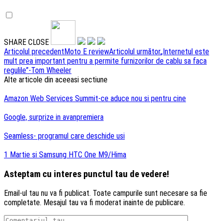
SHARE
CLOSE
Navigare
Articolul precedent
Moto E review
Articolul următor
„Internetul este
mult prea important pentru a permite furnizorilor de cablu sa faca
articole
regulile”-Tom Wheeler
Alte articole din aceeasi sectiune
Amazon Web Services Summit-ce aduce nou si pentru cine
Google, surprize in avanpremiera
Seamless- programul care deschide usi
1 Martie si Samsung HTC One M9/Hima
Asteptam cu interes punctul tau de vedere!
Email-ul tau nu va fi publicat. Toate campurile sunt necesare sa fie
completate. Mesajul tau va fi moderat inainte de publicare.