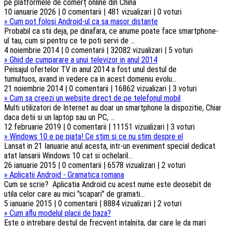
10 ianuarie 2026 | 0 comentarii | 481 vizualizari | 0 voturi
»
Cum pot folosi Android-ul ca sa masor distante
Probabil ca stii deja, pe dinafara, ce anume poate face smartphone-
ul tau, cum si pentru ce te poti servi de ...
4 noiembrie 2014 | 0 comentarii | 32082 vizualizari | 5 voturi
»
Ghid de cumparare a unui televizor in anul 2014
Peisajul ofertelor TV in anul 2014 a fost unul destul de
tumultuos, avand in vedere ca in acest domeniu evolu...
21 noiembrie 2014 | 0 comentarii | 16862 vizualizari | 3 voturi
»
Cum sa creezi un website direct de pe telefonul mobil
Multi utilizatori de Internet au doar un smartphone la dispozitie, Chiar
daca detii si un laptop sau un PC, ...
12 februarie 2019 | 0 comentarii | 11151 vizualizari | 3 voturi
»
Windows 10 e pe piata! Ce stim si ce nu stim despre el
Lansat in 21 Ianuarie anul acesta, intr-un eveniment special dedicat
atat lansarii Windows 10 cat si ochelaril...
26 ianuarie 2015 | 0 comentarii | 6578 vizualizari | 2 voturi
»
Aplicatii Android - Gramatica romana
Cum se scrie? Aplicatia Android cu acest nume este deosebit de
utila celor care au mici "scapari" de gramati...
5 ianuarie 2015 | 0 comentarii | 8884 vizualizari | 2 voturi
»
Cum aflu modelul placii de baza?
Este o intrebare destul de frecvent intalnita, dar care le da mari