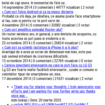
batai de cap unora. In momentul de fata se...
14 septembrie 2014 | 0 comentarii | 44777 vizualizari | 2 voturi
»
Cum pot folosi Android-ul ca sa masor distante
Probabil ca stii deja, pe dinafara, ce anume poate face smartphone-
ul tau, cum si pentru ce te poti servi de ...
4 noiembrie 2014 | 0 comentarii | 32082 vizualizari | 5 voturi
»
Cum pot amplifica semnalul Router-ului?
Un router wireless are, in general, o arie limitata de acoperire, cu
toate acestea se pot pune in evidenta o m...
23 octombrie 2014 | 0 comentarii | 26824 vizualizari | 2 voturi
»
Cum pot sa schimb tastatura la iPhone 6 si 6 plus?
Avantajul de a avea un ecran de dimensiuni mai mari, este pus
sub semnul intrebarii de cresterea dificultatii...
13 octombrie 2014 | 0 comentarii | 22769 vizualizari | 0 voturi
»
Cateva smecherii interesante pe care le poti face cu LG G3
Lg G3 are foarte multe facilitati interesante , uzuale si comune si
celorlaltor tipuri de smartphone-uri, insa...
17 decembrie 2014 | 0 comentarii | 21631 vizualizari | 2 voturi
»
Thank you for sharing your thoughts. I truly appreciate your
efforts and I am waiting for your further write ups thanks
once aga ...
indo bokep | Data: 20 martie 2025
»
oeAgk WEVJStLs rsF UWW byqMZT lIZt fqAMhLZ