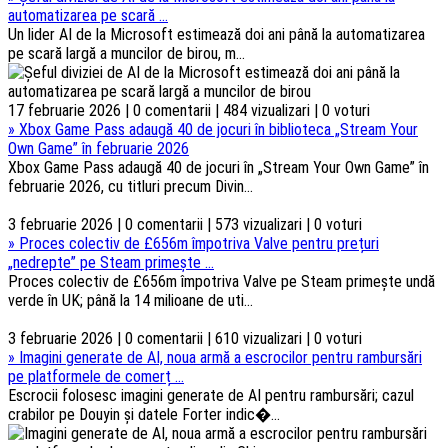
automatizarea pe scară ...
Un lider AI de la Microsoft estimează doi ani până la automatizarea
pe scară largă a muncilor de birou, m...
17 februarie 2026 | 0 comentarii | 484 vizualizari | 0 voturi
»
Xbox Game Pass adaugă 40 de jocuri în biblioteca „Stream Your
Own Game” în februarie 2026
Xbox Game Pass adaugă 40 de jocuri în „Stream Your Own Game” în
februarie 2026, cu titluri precum Divin...
3 februarie 2026 | 0 comentarii | 573 vizualizari | 0 voturi
»
Proces colectiv de £656m împotriva Valve pentru prețuri
„nedrepte” pe Steam primește ...
Proces colectiv de £656m împotriva Valve pe Steam primește undă
verde în UK; până la 14 milioane de uti...
3 februarie 2026 | 0 comentarii | 610 vizualizari | 0 voturi
»
Imagini generate de AI, noua armă a escrocilor pentru rambursări
pe platformele de comerț ...
Escrocii folosesc imagini generate de AI pentru rambursări; cazul
crabilor pe Douyin și datele Forter indic�...