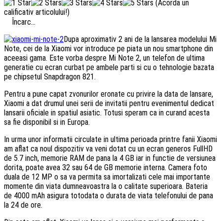
(Acorda un
calificativ articolului!)
Încarc...
Dupa aproximativ 2 ani de la lansarea modelului Mi
Note, cei de la Xiaomi vor introduce pe piata un nou smartphone din
aceeasi gama. Este vorba despre Mi Note 2, un telefon de ultima
generatie cu ecran curbat pe ambele parti si cu o tehnologie bazata
pe chipsetul Snapdragon 821.
Pentru a pune capat zvonurilor eronate cu privire la data de lansare,
Xiaomi a dat drumul unei serii de invitatii pentru evenimentul dedicat
lansarii oficiale in spatiul asiatic. Totusi speram ca in curand acesta
sa fie disponibil si in Europa.
In urma unor informatii circulate in ultima perioada printre fanii Xiaomi
am aflat ca noul dispozitiv va veni dotat cu un ecran generos FullHD
de 5.7 inch, memorie RAM de pana la 4 GB iar in functie de versiunea
dorita, poate avea 32 sau 64 de GB memorie interna. Camera foto
duala de 12 MP o sa va permita sa imortalizati cele mai importante
momente din viata dumneavoastra la o calitate superioara. Bateria
de 4000 mAh asigura totodata o durata de viata telefonului de pana
la 24 de ore.