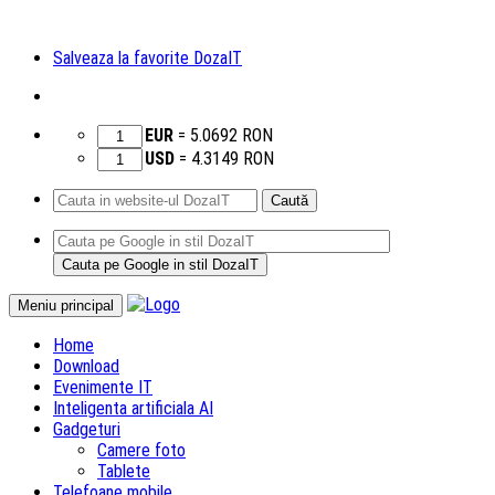
Salveaza la favorite DozaIT
EUR
=
5.0692
RON
USD
=
4.3149
RON
Caută
după:
Sari
Meniu principal
la
Home
conținut
Download
Evenimente IT
Inteligenta artificiala AI
Gadgeturi
Camere foto
Tablete
Telefoane mobile