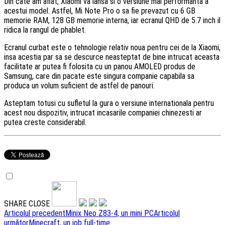
Din cate am aflat, Xiaomi va lansa si o versiune mai performanta a
acestui model. Astfel, Mi Note Pro o sa fie prevazut cu 6 GB
memorie RAM, 128 GB memorie interna, iar ecranul QHD de 5.7 inch il
ridica la rangul de phablet.
Ecranul curbat este o tehnologie relativ noua pentru cei de la Xiaomi,
insa acestia par sa se descurce neasteptat de bine intrucat aceasta
facilitate ar putea fi folosita cu un panou AMOLED produs de
Samsung, care din pacate este singura companie capabila sa
produca un volum suficient de astfel de panouri.
Asteptam totusi cu sufletul la gura o versiune internationala pentru
acest nou dispozitiv, intrucat incasarile companiei chinezesti ar
putea creste considerabil.
SHARE
CLOSE
Navigare
Articolul precedent
Minix Neo Z83-4, un mini PC
Articolul
următor
Minecraft, un job full-time