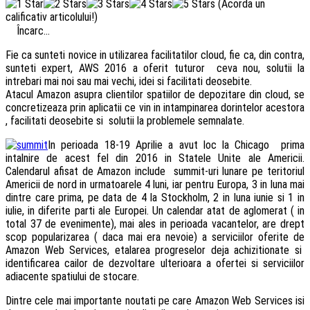
(Acorda un
calificativ articolului!)
Încarc...
Fie ca sunteti novice in utilizarea facilitatilor cloud, fie ca, din contra,
sunteti expert, AWS 2016 a oferit tuturor ceva nou, solutii la
intrebari mai noi sau mai vechi, idei si facilitati deosebite.
Atacul Amazon asupra clientilor spatiilor de depozitare din cloud, se
concretizeaza prin aplicatii ce vin in intampinarea dorintelor acestora
, facilitati deosebite si solutii la problemele semnalate.
In perioada 18-19 Aprilie a avut loc la Chicago prima
intalnire de acest fel din 2016 in Statele Unite ale Americii.
Calendarul afisat de Amazon include summit-uri lunare pe teritoriul
Americii de nord in urmatoarele 4 luni, iar pentru Europa, 3 in luna mai
dintre care prima, pe data de 4 la Stockholm, 2 in luna iunie si 1 in
iulie, in diferite parti ale Europei. Un calendar atat de aglomerat ( in
total 37 de evenimente), mai ales in perioada vacantelor, are drept
scop popularizarea ( daca mai era nevoie) a serviciilor oferite de
Amazon Web Services, etalarea progreselor deja achizitionate si
identificarea cailor de dezvoltare ulterioara a ofertei si serviciilor
adiacente spatiului de stocare.
Dintre cele mai importante noutati pe care Amazon Web Services isi