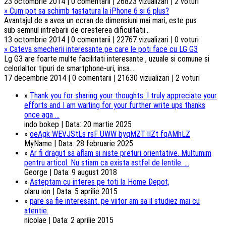
23 octombrie 2014 | 0 comentarii | 26823 vizualizari | 2 voturi
»
Cum pot sa schimb tastatura la iPhone 6 si 6 plus?
Avantajul de a avea un ecran de dimensiuni mai mari, este pus
sub semnul intrebarii de cresterea dificultatii...
13 octombrie 2014 | 0 comentarii | 22767 vizualizari | 0 voturi
»
Cateva smecherii interesante pe care le poti face cu LG G3
Lg G3 are foarte multe facilitati interesante , uzuale si comune si
celorlaltor tipuri de smartphone-uri, insa...
17 decembrie 2014 | 0 comentarii | 21630 vizualizari | 2 voturi
»
Thank you for sharing your thoughts. I truly appreciate your
efforts and I am waiting for your further write ups thanks
once aga ...
indo bokep | Data: 20 martie 2025
»
oeAgk WEVJStLs rsF UWW byqMZT lIZt fqAMhLZ
MyName | Data: 28 februarie 2025
»
Ar fi dragut sa aflam si niste preturi orientative. Multumim
pentru articol. Nu stiam ca exista astfel de lentile. ...
George | Data: 9 august 2018
»
Asteptam cu interes pe toti la Home Depot,
olaru ion | Data: 5 aprilie 2015
»
pare sa fie interesant. pe viitor am sa il studiez mai cu
atentie.
nicolae | Data: 2 aprilie 2015