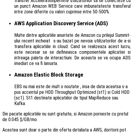
transfer Accelerationpermite utilizatorilor sa se conecteze cu
un punct Amazon WEB Service care imbunatateste transferul
intre zone diferite cu valori cuprinse intre 50-500%.
AWS Application Discovery Service (ADS)
Multe dintre aplicatiile anuntate de Amazon cu prilejul Summit-
ului recent incheiat s-au bazat pe nevoia utilizatorilor de a-si
transfera aplicatiile in cloud. Cand se realizeaza acest lucru,
este necesar sa se defineasca componentele aplicatiei si
intreaga paleta de interactiuni. De aceasta se va ocupa ADS
imediat ce va fi lansata.
Amazon Elastic Block Storage
EBS nu mai este de mult o noutate , insa de data aceatsa s-a
pus accentul pe HDD Throughput Optimized (st1) si Cold HDD
(sc1). St1 destinate aplicatiilor de tipul MapReduce sau
Kafka.
Din pacate aplicatiile nu sunt gratuite, si Amazon porneste cu pretul
de 0.045 $/GB/mo.
Acestea sunt doar o parte din oferta detaliata a AWS, doritorii pot