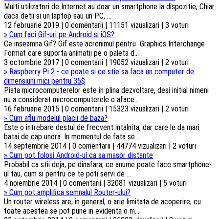
Multi utilizatori de Internet au doar un smartphone la dispozitie, Chiar
daca detii si un laptop sau un PC, ...
12 februarie 2019 | 0 comentarii | 11151 vizualizari | 3 voturi
»
Cum faci Gif-uri pe Android si iOS?
Ce inseamna Gif? Gif este acronimul pentru Graphics Interchange
Format care suporta animatii pe o paleta d...
3 octombrie 2017 | 0 comentarii | 19052 vizualizari | 2 voturi
»
Raspberry Pi 2 - ce poate si ce stie sa faca un computer de
dimensiuni mici pentru 35$
Piata microcomputerelor este in plina dezvoltare, desi initial nimeni
nu a considerat microcomputerele o aface...
16 februarie 2015 | 0 comentarii | 15323 vizualizari | 2 voturi
»
Cum aflu modelul placii de baza?
Este o intrebare destul de frecvent intalnita, dar care le da mari
batai de cap unora. In momentul de fata se...
14 septembrie 2014 | 0 comentarii | 44774 vizualizari | 2 voturi
»
Cum pot folosi Android-ul ca sa masor distante
Probabil ca stii deja, pe dinafara, ce anume poate face smartphone-
ul tau, cum si pentru ce te poti servi de ...
4 noiembrie 2014 | 0 comentarii | 32081 vizualizari | 5 voturi
»
Cum pot amplifica semnalul Router-ului?
Un router wireless are, in general, o arie limitata de acoperire, cu
toate acestea se pot pune in evidenta o m...