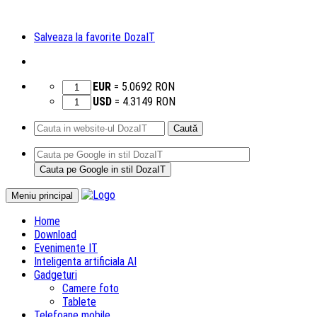
Salveaza la favorite DozaIT
EUR
=
5.0692
RON
USD
=
4.3149
RON
Caută
după:
Sari
Meniu principal
la
Home
conținut
Download
Evenimente IT
Inteligenta artificiala AI
Gadgeturi
Camere foto
Tablete
Telefoane mobile