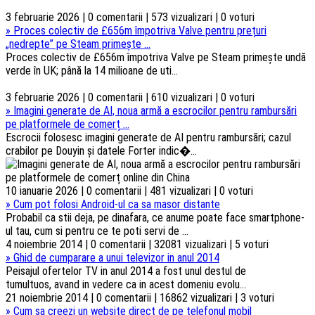
3 februarie 2026 | 0 comentarii | 573 vizualizari | 0 voturi
»
Proces colectiv de £656m împotriva Valve pentru prețuri
„nedrepte” pe Steam primește ...
Proces colectiv de £656m împotriva Valve pe Steam primește undă
verde în UK; până la 14 milioane de uti...
3 februarie 2026 | 0 comentarii | 610 vizualizari | 0 voturi
»
Imagini generate de AI, noua armă a escrocilor pentru rambursări
pe platformele de comerț ...
Escrocii folosesc imagini generate de AI pentru rambursări; cazul
crabilor pe Douyin și datele Forter indic�...
10 ianuarie 2026 | 0 comentarii | 481 vizualizari | 0 voturi
»
Cum pot folosi Android-ul ca sa masor distante
Probabil ca stii deja, pe dinafara, ce anume poate face smartphone-
ul tau, cum si pentru ce te poti servi de ...
4 noiembrie 2014 | 0 comentarii | 32081 vizualizari | 5 voturi
»
Ghid de cumparare a unui televizor in anul 2014
Peisajul ofertelor TV in anul 2014 a fost unul destul de
tumultuos, avand in vedere ca in acest domeniu evolu...
21 noiembrie 2014 | 0 comentarii | 16862 vizualizari | 3 voturi
»
Cum sa creezi un website direct de pe telefonul mobil