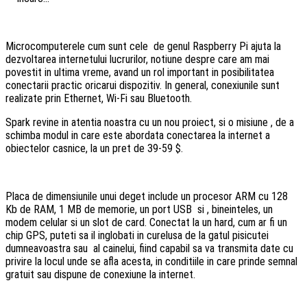
Microcomputerele cum sunt cele de genul Raspberry Pi ajuta la
dezvoltarea internetului lucrurilor, notiune despre care am mai
povestit in ultima vreme, avand un rol important in posibilitatea
conectarii practic oricarui dispozitiv. In general, conexiunile sunt
realizate prin Ethernet, Wi-Fi sau Bluetooth.
Spark revine in atentia noastra cu un nou proiect, si o misiune , de a
schimba modul in care este abordata conectarea la internet a
obiectelor casnice, la un pret de 39-59 $.
Placa de dimensiunile unui deget include un procesor ARM cu 128
Kb de RAM, 1 MB de memorie, un port USB si , bineinteles, un
modem celular si un slot de card. Conectat la un hard, cum ar fi un
chip GPS, puteti sa il inglobati in curelusa de la gatul pisicutei
dumneavoastra sau al cainelui, fiind capabil sa va transmita date cu
privire la locul unde se afla acesta, in conditiile in care prinde semnal
gratuit sau dispune de conexiune la internet.