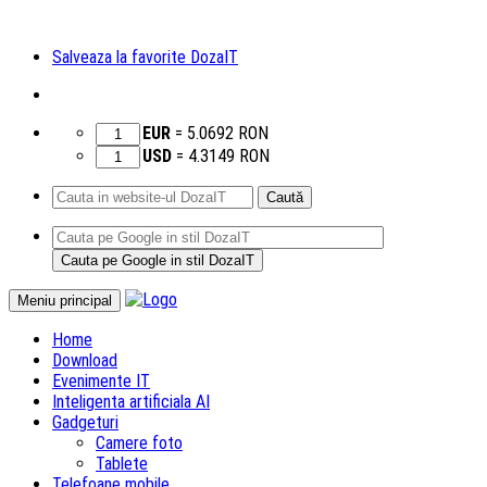
Salveaza la favorite DozaIT
EUR
=
5.0692
RON
USD
=
4.3149
RON
Caută
după:
Sari
Meniu principal
la
Home
conținut
Download
Evenimente IT
Inteligenta artificiala AI
Gadgeturi
Camere foto
Tablete
Telefoane mobile