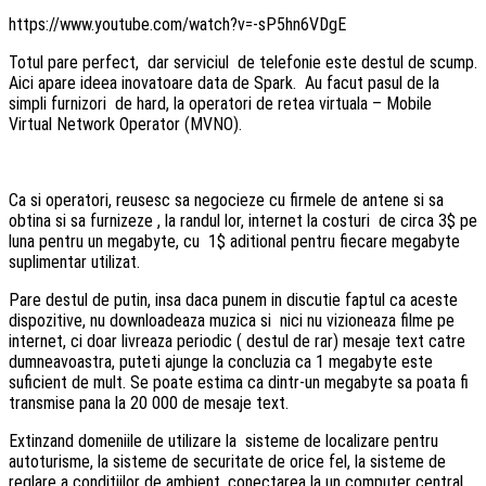
https://www.youtube.com/watch?v=-sP5hn6VDgE
Totul pare perfect, dar serviciul de telefonie este destul de scump.
Aici apare ideea inovatoare data de Spark. Au facut pasul de la
simpli furnizori de hard, la operatori de retea virtuala – Mobile
Virtual Network Operator (MVNO).
Ca si operatori, reusesc sa negocieze cu firmele de antene si sa
obtina si sa furnizeze , la randul lor, internet la costuri de circa 3$ pe
luna pentru un megabyte, cu 1$ aditional pentru fiecare megabyte
suplimentar utilizat.
Pare destul de putin, insa daca punem in discutie faptul ca aceste
dispozitive, nu downloadeaza muzica si nici nu vizioneaza filme pe
internet, ci doar livreaza periodic ( destul de rar) mesaje text catre
dumneavoastra, puteti ajunge la concluzia ca 1 megabyte este
suficient de mult. Se poate estima ca dintr-un megabyte sa poata fi
transmise pana la 20 000 de mesaje text.
Extinzand domeniile de utilizare la sisteme de localizare pentru
autoturisme, la sisteme de securitate de orice fel, la sisteme de
reglare a conditiilor de ambient, conectarea la un computer central