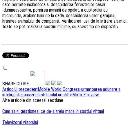
care permite inchiderea si deschiderea ferestrelor casei
dumneavoastra, pornirea masinii de spalat, a cuptorului cu
microunde, arobinetului de la cada, deschiderea usilor garajului,
hranirea animalului de companie, verificarea usii de la intrare s.a.m.d.
toate se pot realiza la costuri minime, cu acest tip de dispozitiv.
SHARE
CLOSE
Navigare
Articolul precedent
Mobile World Congress-urmatoarea adunare a
inteligentei universale
Articolul următor
Moto E review
articole
Alte articole din aceeasi sectiune
Cum sa-ti gestionezi ce de-a treia mana in spatiul virtual
Televizorul viitorului