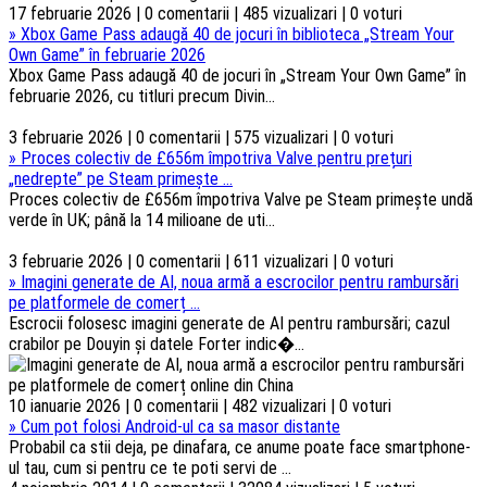
17 februarie 2026 | 0 comentarii | 485 vizualizari | 0 voturi
»
Xbox Game Pass adaugă 40 de jocuri în biblioteca „Stream Your
Own Game” în februarie 2026
Xbox Game Pass adaugă 40 de jocuri în „Stream Your Own Game” în
februarie 2026, cu titluri precum Divin...
3 februarie 2026 | 0 comentarii | 575 vizualizari | 0 voturi
»
Proces colectiv de £656m împotriva Valve pentru prețuri
„nedrepte” pe Steam primește ...
Proces colectiv de £656m împotriva Valve pe Steam primește undă
verde în UK; până la 14 milioane de uti...
3 februarie 2026 | 0 comentarii | 611 vizualizari | 0 voturi
»
Imagini generate de AI, noua armă a escrocilor pentru rambursări
pe platformele de comerț ...
Escrocii folosesc imagini generate de AI pentru rambursări; cazul
crabilor pe Douyin și datele Forter indic�...
10 ianuarie 2026 | 0 comentarii | 482 vizualizari | 0 voturi
»
Cum pot folosi Android-ul ca sa masor distante
Probabil ca stii deja, pe dinafara, ce anume poate face smartphone-
ul tau, cum si pentru ce te poti servi de ...