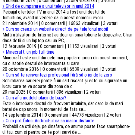
4 noiembrie 2014 | 0 comentarii | 32084 vizualizari | 5 voturi
»
Ghid de cumparare a unui televizor in anul 2014
Peisajul ofertelor TV in anul 2014 a fost unul destul de
tumultuos, avand in vedere ca in acest domeniu evolu...
21 noiembrie 2014 | 0 comentarii | 16863 vizualizari | 3 voturi
»
Cum sa creezi un website direct de pe telefonul mobil
Multi utilizatori de Internet au doar un smartphone la dispozitie, Chiar
daca detii si un laptop sau un PC, ...
12 februarie 2019 | 0 comentarii | 11152 vizualizari | 3 voturi
»
Minecraft, un job full-time
Minecraft este unul din cele mai populare jocuri din acest moment,
cu o istorie destul de interesanta si care ...
20 octombrie 2016 | 0 comentarii | 6539 vizualizari | 2 voturi
»
Cum să te reinventezi profesional fără să o iei de la zero
Schimbarea carierei poate fi un salt riscant şi este cu siguranţă un
lucru care te va scoate din zona de c...
29 mai 2025 | 0 comentarii | 896 vizualizari | 2 voturi
»
Cum aflu modelul placii de baza?
Este o intrebare destul de frecvent intalnita, dar care le da mari
batai de cap unora. In momentul de fata se...
14 septembrie 2014 | 0 comentarii | 44778 vizualizari | 2 voturi
»
Cum pot folosi Android-ul ca sa masor distante
Probabil ca stii deja, pe dinafara, ce anume poate face smartphone-
ul tau, cum si pentru ce te poti servi de ...