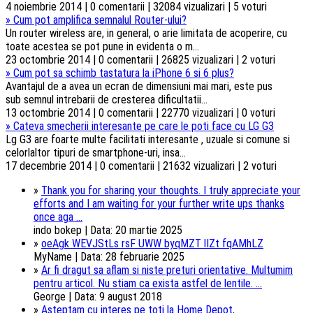
4 noiembrie 2014 | 0 comentarii | 32084 vizualizari | 5 voturi
»
Cum pot amplifica semnalul Router-ului?
Un router wireless are, in general, o arie limitata de acoperire, cu
toate acestea se pot pune in evidenta o m...
23 octombrie 2014 | 0 comentarii | 26825 vizualizari | 2 voturi
»
Cum pot sa schimb tastatura la iPhone 6 si 6 plus?
Avantajul de a avea un ecran de dimensiuni mai mari, este pus
sub semnul intrebarii de cresterea dificultatii...
13 octombrie 2014 | 0 comentarii | 22770 vizualizari | 0 voturi
»
Cateva smecherii interesante pe care le poti face cu LG G3
Lg G3 are foarte multe facilitati interesante , uzuale si comune si
celorlaltor tipuri de smartphone-uri, insa...
17 decembrie 2014 | 0 comentarii | 21632 vizualizari | 2 voturi
»
Thank you for sharing your thoughts. I truly appreciate your
efforts and I am waiting for your further write ups thanks
once aga ...
indo bokep | Data: 20 martie 2025
»
oeAgk WEVJStLs rsF UWW byqMZT lIZt fqAMhLZ
MyName | Data: 28 februarie 2025
»
Ar fi dragut sa aflam si niste preturi orientative. Multumim
pentru articol. Nu stiam ca exista astfel de lentile. ...
George | Data: 9 august 2018
»
Asteptam cu interes pe toti la Home Depot,