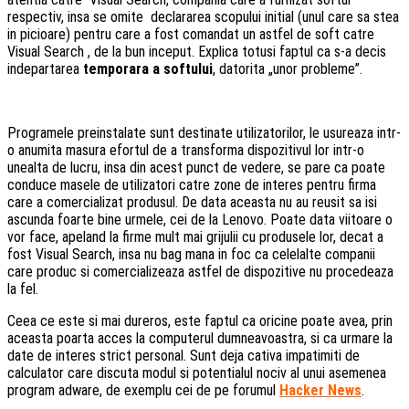
respectiv, insa se omite declararea scopului initial (unul care sa stea
in picioare) pentru care a fost comandat un astfel de soft catre
Visual Search , de la bun inceput. Explica totusi faptul ca s-a decis
indepartarea
temporara a softului
, datorita „unor probleme”.
Programele preinstalate sunt destinate utilizatorilor, le usureaza intr-
o anumita masura efortul de a transforma dispozitivul lor intr-o
unealta de lucru, insa din acest punct de vedere, se pare ca poate
conduce masele de utilizatori catre zone de interes pentru firma
care a comercializat produsul. De data aceasta nu au reusit sa isi
ascunda foarte bine urmele, cei de la Lenovo. Poate data viitoare o
vor face, apeland la firme mult mai grijulii cu produsele lor, decat a
fost Visual Search, insa nu bag mana in foc ca celelalte companii
care produc si comercializeaza astfel de dispozitive nu procedeaza
la fel.
Ceea ce este si mai dureros, este faptul ca oricine poate avea, prin
aceasta poarta acces la computerul dumneavoastra, si ca urmare la
date de interes strict personal. Sunt deja cativa impatimiti de
calculator care discuta modul si potentialul nociv al unui asemenea
program adware, de exemplu cei de pe forumul
Hacker News
.