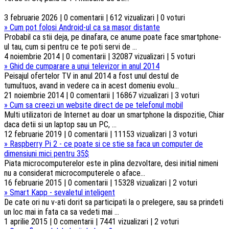
3 februarie 2026 | 0 comentarii | 612 vizualizari | 0 voturi
»
Cum pot folosi Android-ul ca sa masor distante
Probabil ca stii deja, pe dinafara, ce anume poate face smartphone-
ul tau, cum si pentru ce te poti servi de ...
4 noiembrie 2014 | 0 comentarii | 32087 vizualizari | 5 voturi
»
Ghid de cumparare a unui televizor in anul 2014
Peisajul ofertelor TV in anul 2014 a fost unul destul de
tumultuos, avand in vedere ca in acest domeniu evolu...
21 noiembrie 2014 | 0 comentarii | 16867 vizualizari | 3 voturi
»
Cum sa creezi un website direct de pe telefonul mobil
Multi utilizatori de Internet au doar un smartphone la dispozitie, Chiar
daca detii si un laptop sau un PC, ...
12 februarie 2019 | 0 comentarii | 11153 vizualizari | 3 voturi
»
Raspberry Pi 2 - ce poate si ce stie sa faca un computer de
dimensiuni mici pentru 35$
Piata microcomputerelor este in plina dezvoltare, desi initial nimeni
nu a considerat microcomputerele o aface...
16 februarie 2015 | 0 comentarii | 15328 vizualizari | 2 voturi
»
Smart Kapp - sevaletul inteligent
De cate ori nu v-ati dorit sa participati la o prelegere, sau sa prindeti
un loc mai in fata ca sa vedeti mai ...
1 aprilie 2015 | 0 comentarii | 7441 vizualizari | 2 voturi