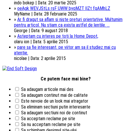
indo bokep | Data: 20 martie 2025
»
oeAgk WEVJStLs rsF UWW byqMZT lIZt fqAMhLZ
MyName | Data: 28 februarie 2025
»
Ar fi dragut sa aflam si niste preturi orientative. Multumim
pentru articol. Nu stiam ca exista astfel de lentile. ...
George | Data: 9 august 2018
»
Asteptam cu interes pe toti la Home Depot,
olaru ion | Data: 5 aprilie 2015
»
pare sa fie interesant. pe viitor am sa il studiez mai cu
atentie.
nicolae | Data: 2 aprilie 2015
Ce putem face mai bine?
Sa adaugam articole mai des
Sa adaugam continut mai de calitate
Este nevoie de un look mai atragator
Sa eliminam sectiuni putin interesante
Sa adaugam sectiuni noi de continut
Sa acceptam reclame pe site
Sa nu acceptam reclame pe site
Sa schimbam designul site-ului