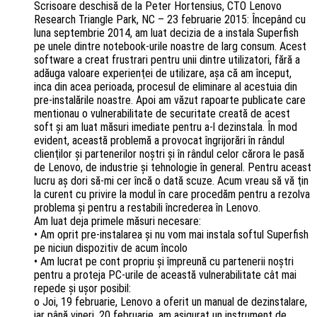
Scrisoare deschisă de la Peter Hortensius, CTO Lenovo
Research Triangle Park, NC – 23 februarie 2015: Începând cu
luna septembrie 2014, am luat decizia de a instala Superfish
pe unele dintre notebook-urile noastre de larg consum. Acest
software a creat frustrari pentru unii dintre utilizatori, fără a
adăuga valoare experienţei de utilizare, aşa că am început,
inca din acea perioada, procesul de eliminare al acestuia din
pre-instalările noastre. Apoi am văzut rapoarte publicate care
mentionau o vulnerabilitate de securitate creată de acest
soft şi am luat măsuri imediate pentru a-l dezinstala. În mod
evident, această problemă a provocat îngrijorări în rândul
clienţilor şi partenerilor noştri şi în rândul celor cărora le pasă
de Lenovo, de industrie şi tehnologie în general. Pentru aceast
lucru aş dori să-mi cer încă o dată scuze. Acum vreau să vă ţin
la curent cu privire la modul în care procedăm pentru a rezolva
problema şi pentru a restabili încrederea în Lenovo.
Am luat deja primele măsuri necesare:
• Am oprit pre-instalarea şi nu vom mai instala softul Superfish
pe niciun dispozitiv de acum încolo
• Am lucrat pe cont propriu şi împreună cu partenerii noştri
pentru a proteja PC-urile de această vulnerabilitate cât mai
repede şi uşor posibil:
o Joi, 19 februarie, Lenovo a oferit un manual de dezinstalare,
iar până vineri, 20 februarie, am asigurat un instrument de