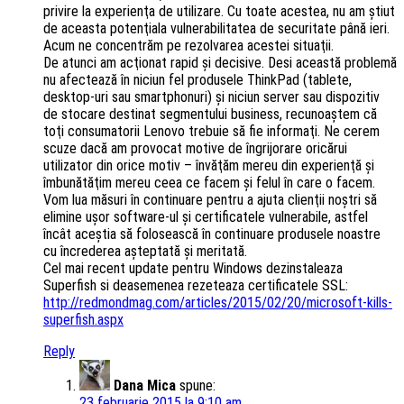
privire la experienţa de utilizare. Cu toate acestea, nu am ştiut
de aceasta potenţiala vulnerabilitatea de securitate până ieri.
Acum ne concentrăm pe rezolvarea acestei situaţii.
De atunci am acţionat rapid şi decisive. Desi această problemă
nu afectează în niciun fel produsele ThinkPad (tablete,
desktop-uri sau smartphonuri) şi niciun server sau dispozitiv
de stocare destinat segmentului business, recunoaştem că
toţi consumatorii Lenovo trebuie să fie informaţi. Ne cerem
scuze dacă am provocat motive de îngrijorare oricărui
utilizator din orice motiv – învăţăm mereu din experienţă şi
îmbunătăţim mereu ceea ce facem şi felul în care o facem.
Vom lua măsuri în continuare pentru a ajuta clienţii noştri să
elimine uşor software-ul şi certificatele vulnerabile, astfel
încât aceştia să folosească în continuare produsele noastre
cu încrederea aşteptată şi meritată.
Cel mai recent update pentru Windows dezinstaleaza
Superfish si deasemenea rezeteaza certificatele SSL:
http://redmondmag.com/articles/2015/02/20/microsoft-kills-
superfish.aspx
Reply
Dana Mica
spune:
23 februarie 2015 la 9:10 am