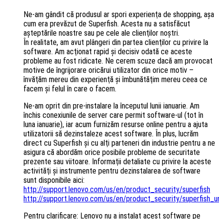
Ne-am gândit că produsul ar spori experienţa de shopping, aşa
cum era prevăzut de Superfish. Acesta nu a satisfăcut
aşteptările noastre sau pe cele ale clienţilor noştri.
În realitate, am avut plângeri din partea clienţilor cu privire la
software. Am acţionat rapid şi decisiv odată ce aceste
probleme au fost ridicate. Ne cerem scuze dacă am provocat
motive de îngrijorare oricărui utilizator din orice motiv –
învăţăm mereu din experienţă şi îmbunătăţim mereu ceea ce
facem şi felul în care o facem.
Ne-am oprit din pre-instalare la începutul lunii ianuarie. Am
închis conexiunile de server care permit software-ul (tot în
luna ianuarie), iar acum furnizăm resurse online pentru a ajuta
utilizatorii să dezinstaleze acest software. În plus, lucrăm
direct cu Superfish şi cu alţi parteneri din industrie pentru a ne
asigura că abordăm orice posibile probleme de securitate
prezente sau viitoare. Informaţii detaliate cu privire la aceste
activităţi şi instrumente pentru dezinstalarea de software
sunt disponibile aici:
http://support.lenovo.com/us/en/product_security/superfish
http://support.lenovo.com/us/en/product_security/superfish_un
Pentru clarificare: Lenovo nu a instalat acest software pe