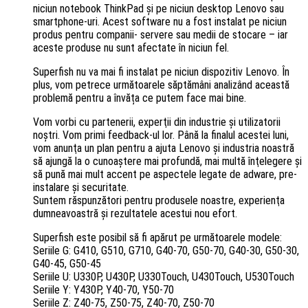
niciun notebook ThinkPad şi pe niciun desktop Lenovo sau
smartphone-uri. Acest software nu a fost instalat pe niciun
produs pentru companii- servere sau medii de stocare – iar
aceste produse nu sunt afectate în niciun fel.
Superfish nu va mai fi instalat pe niciun dispozitiv Lenovo. În
plus, vom petrece următoarele săptămâni analizând această
problemă pentru a învăța ce putem face mai bine.
Vom vorbi cu partenerii, experţii din industrie şi utilizatorii
noştri. Vom primi feedback-ul lor. Până la finalul acestei luni,
vom anunţa un plan pentru a ajuta Lenovo şi industria noastră
să ajungă la o cunoaştere mai profundă, mai multă înţelegere şi
să pună mai mult accent pe aspectele legate de adware, pre-
instalare şi securitate.
Suntem răspunzători pentru produsele noastre, experienţa
dumneavoastră şi rezultatele acestui nou efort.
Superfish este posibil să fi apărut pe următoarele modele:
Seriile G: G410, G510, G710, G40-70, G50-70, G40-30, G50-30,
G40-45, G50-45
Seriile U: U330P, U430P, U330Touch, U430Touch, U530Touch
Seriile Y: Y430P, Y40-70, Y50-70
Seriile Z: Z40-75, Z50-75, Z40-70, Z50-70