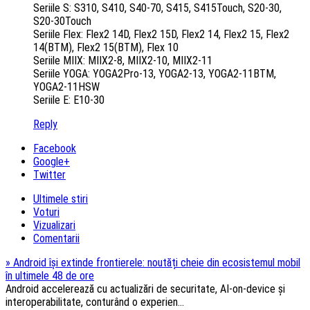
Seriile S: S310, S410, S40-70, S415, S415Touch, S20-30,
S20-30Touch
Seriile Flex: Flex2 14D, Flex2 15D, Flex2 14, Flex2 15, Flex2
14(BTM), Flex2 15(BTM), Flex 10
Seriile MIIX: MIIX2-8, MIIX2-10, MIIX2-11
Seriile YOGA: YOGA2Pro-13, YOGA2-13, YOGA2-11BTM,
YOGA2-11HSW
Seriile E: E10-30
Reply
Facebook
Google+
Twitter
Ultimele stiri
Voturi
Vizualizari
Comentarii
»
Android își extinde frontierele: noutăți cheie din ecosistemul mobil
în ultimele 48 de ore
Android accelerează cu actualizări de securitate, AI-on-device și
interoperabilitate, conturând o experien...