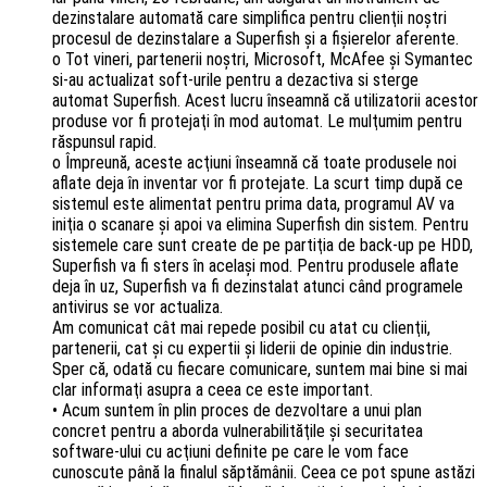
dezinstalare automată care simplifica pentru clienţii noştri
procesul de dezinstalare a Superfish şi a fişierelor aferente.
o Tot vineri, partenerii noştri, Microsoft, McAfee şi Symantec
si-au actualizat soft-urile pentru a dezactiva si sterge
automat Superfish. Acest lucru înseamnă că utilizatorii acestor
produse vor fi protejaţi în mod automat. Le mulţumim pentru
răspunsul rapid.
o Împreună, aceste acţiuni înseamnă că toate produsele noi
aflate deja în inventar vor fi protejate. La scurt timp după ce
sistemul este alimentat pentru prima data, programul AV va
iniţia o scanare şi apoi va elimina Superfish din sistem. Pentru
sistemele care sunt create de pe partiţia de back-up pe HDD,
Superfish va fi sters în acelaşi mod. Pentru produsele aflate
deja în uz, Superfish va fi dezinstalat atunci când programele
antivirus se vor actualiza.
Am comunicat cât mai repede posibil cu atat cu clienţii,
partenerii, cat şi cu expertii şi liderii de opinie din industrie.
Sper că, odată cu fiecare comunicare, suntem mai bine si mai
clar informaţi asupra a ceea ce este important.
• Acum suntem în plin proces de dezvoltare a unui plan
concret pentru a aborda vulnerabilităţile şi securitatea
software-ului cu acţiuni definite pe care le vom face
cunoscute până la finalul săptămânii. Ceea ce pot spune astăzi