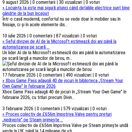
9 august 2026 | 0 comentarii | 30 vizualizari | 0 voturi
»
Locuința ta este mai sigură atunci când detaliile electrice sunt bine
gândite de la bun început
Într-o casă modernă, confortul nu se vede doar în mobilier sau în
finisaje, ci și în acele elemente dis...
10 iulie 2026 | 0 comentarii | 87 vizualizari | 0 voturi
»
Șeful diviziei de AI de la Microsoft estimează doi ani până la
automatizarea pe scară ...
Un lider AI de la Microsoft estimează doi ani până la automatizarea
pe scară largă a muncilor de birou, m...
17 februarie 2026 | 0 comentarii | 490 vizualizari | 0 voturi
»
Xbox Game Pass adaugă 40 de jocuri în biblioteca „Stream Your
Own Game” în februarie 2026
Xbox Game Pass adaugă 40 de jocuri în „Stream Your Own Game” în
februarie 2026, cu titluri precum Divin...
3 februarie 2026 | 0 comentarii | 579 vizualizari | 0 voturi
»
Proces colectiv de £656m împotriva Valve pentru prețuri
„nedrepte” pe Steam primește ...
Proces colectiv de £656m împotriva Valve pe Steam primește undă
verde în UK; până la 14 milioane de uti...