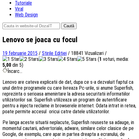
Tutoriale
Viral
Web Design
Caută
după:
Lenovo se joaca cu focul
19 februarie 2015
/
Stirile Editiei
/
18841 Vizualizari
/
(
1
voturi, media:
5,00
din 5)
Încarc...
Lenovo are cateva explicatii de dat, dupa ce s-a dezvaluit faptul ca
unul dintre programele cu care livreaza Pc-urile, si anume Superfish,
reprezinta o serioasa amenintare la adresa securitatii informatiilor
utilizatorilor sai. Superfish utilizeaza un program de autentificare
pentru a injecta reclame in browserele internet. Odata intrat in retea,
poate permite accesul oricui catre datele utilizatorilor.
Pe langa aceste situatii neplacute, Superfish reuseste sa adauge, in
momentul cautarii, advertoriale, adware, similare celor clasice de pe
Google, de exemplu, care apar in partea dreapta a ecranului, de