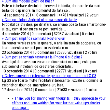
»
Cum aflu modelul placii de baza?
Este o intrebare destul de frecvent intalnita, dar care le da mari
batai de cap unora. In momentul de fata se...
14 septembrie 2014 | 0 comentarii | 44781 vizualizari | 2 voturi
»
Cum pot folosi Android-ul ca sa masor distante
Probabil ca stii deja, pe dinafara, ce anume poate face smartphone-
ul tau, cum si pentru ce te poti servi de ...
4 noiembrie 2014 | 0 comentarii | 32087 vizualizari | 5 voturi
»
Cum pot amplifica semnalul Router-ului?
Un router wireless are, in general, o arie limitata de acoperire, cu
toate acestea se pot pune in evidenta o m...
23 octombrie 2014 | 0 comentarii | 26830 vizualizari | 2 voturi
»
Cum pot sa schimb tastatura la iPhone 6 si 6 plus?
Avantajul de a avea un ecran de dimensiuni mai mari, este pus
sub semnul intrebarii de cresterea dificultatii...
13 octombrie 2014 | 0 comentarii | 22771 vizualizari | 0 voturi
»
Cateva smecherii interesante pe care le poti face cu LG G3
Lg G3 are foarte multe facilitati interesante , uzuale si comune si
celorlaltor tipuri de smartphone-uri, insa...
17 decembrie 2014 | 0 comentarii | 21633 vizualizari | 2 voturi
»
Thank you for sharing your thoughts. I truly appreciate your
efforts and I am waiting for your further write ups thanks
once aga ...