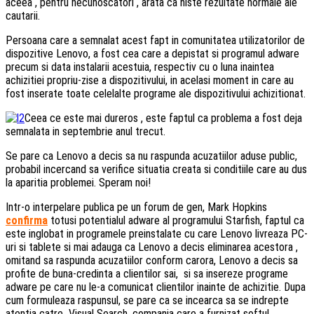
aceea , pentru necunoscatori , arata ca niste rezultate normale ale
cautarii.
Persoana care a semnalat acest fapt in comunitatea utilizatorilor de
dispozitive Lenovo, a fost cea care a depistat si programul adware
precum si data instalarii acestuia, respectiv cu o luna inaintea
achizitiei propriu-zise a dispozitivului, in acelasi moment in care au
fost inserate toate celelalte programe ale dispozitivului achizitionat.
Ceea ce este mai dureros , este faptul ca problema a fost deja
semnalata in septembrie anul trecut.
Se pare ca Lenovo a decis sa nu raspunda acuzatiilor aduse public,
probabil incercand sa verifice situatia creata si conditiile care au dus
la aparitia problemei. Speram noi!
Intr-o interpelare publica pe un forum de gen, Mark Hopkins
confirma
totusi potentialul adware al programului Starfish, faptul ca
este inglobat in programele preinstalate cu care Lenovo livreaza PC-
uri si tablete si mai adauga ca Lenovo a decis eliminarea acestora ,
omitand sa raspunda acuzatiilor conform carora, Lenovo a decis sa
profite de buna-credinta a clientilor sai, si sa insereze programe
adware pe care nu le-a comunicat clientilor inainte de achizitie. Dupa
cum formuleaza raspunsul, se pare ca se incearca sa se indrepte
atentia catre Visual Search, compania care a furnizat softul