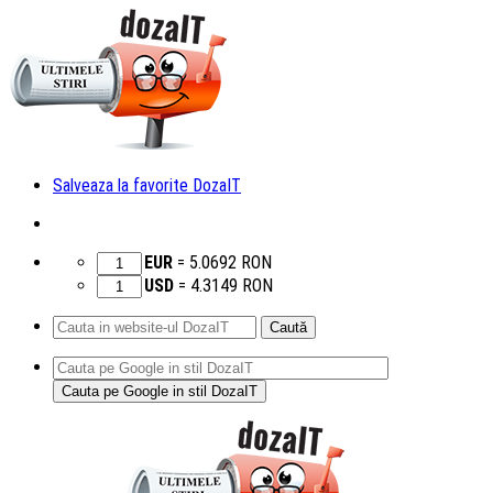
Salveaza la favorite DozaIT
EUR
=
5.0692
RON
USD
=
4.3149
RON
Caută
după:
Sari
la
conținut