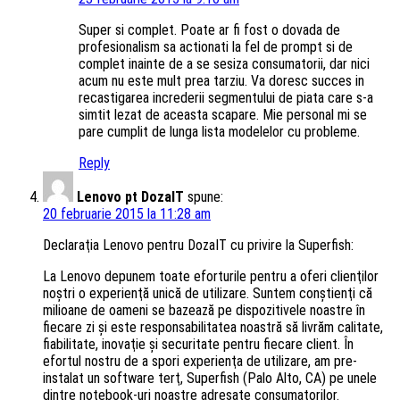
Super si complet. Poate ar fi fost o dovada de
profesionalism sa actionati la fel de prompt si de
complet inainte de a se sesiza consumatorii, dar nici
acum nu este mult prea tarziu. Va doresc succes in
recastigarea increderii segmentului de piata care s-a
simtit lezat de aceasta scapare. Mie personal mi se
pare cumplit de lunga lista modelelor cu probleme.
Reply
Lenovo pt DozaIT
spune:
20 februarie 2015 la 11:28 am
Declaraţia Lenovo pentru DozaIT cu privire la Superfish:
La Lenovo depunem toate eforturile pentru a oferi clienţilor
noştri o experienţă unică de utilizare. Suntem conştienţi că
milioane de oameni se bazează pe dispozitivele noastre în
fiecare zi şi este responsabilitatea noastră să livrăm calitate,
fiabilitate, inovaţie şi securitate pentru fiecare client. În
efortul nostru de a spori experienţa de utilizare, am pre-
instalat un software terţ, Superfish (Palo Alto, CA) pe unele
dintre notebook-uri noastre adresate consumatorilor.