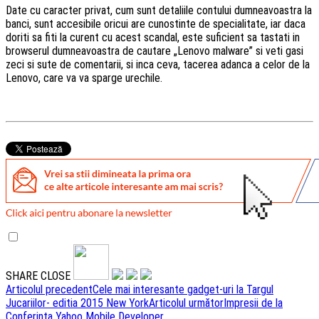
Date cu caracter privat, cum sunt detaliile contului dumneavoastra la
banci, sunt accesibile oricui are cunostinte de specialitate, iar daca
doriti sa fiti la curent cu acest scandal, este suficient sa tastati in
browserul dumneavoastra de cautare „Lenovo malware” si veti gasi
zeci si sute de comentarii, si inca ceva, tacerea adanca a celor de la
Lenovo, care va va sparge urechile.
SHARE
CLOSE
Navigare
Articolul precedent
Cele mai interesante gadget-uri la Targul
Jucariilor- editia 2015 New York
Articolul următor
Impresii de la
articole
Conferinta Yahoo Mobile Developer