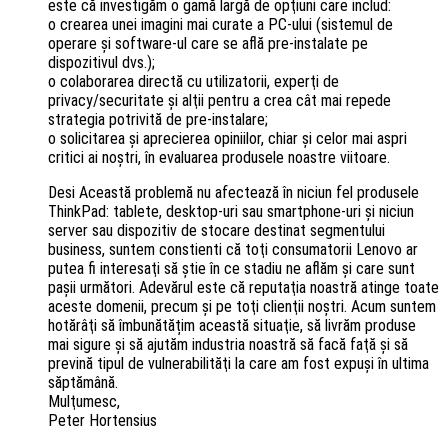
este că investigăm o gamă largă de opţiuni care includ:
o crearea unei imagini mai curate a PC-ului (sistemul de
operare şi software-ul care se află pre-instalate pe
dispozitivul dvs.);
o colaborarea directă cu utilizatorii, experţi de
privacy/securitate şi alţii pentru a crea cât mai repede
strategia potrivită de pre-instalare;
o solicitarea şi aprecierea opiniilor, chiar şi celor mai aspri
critici ai noştri, în evaluarea produsele noastre viitoare.
Desi Această problemă nu afectează în niciun fel produsele
ThinkPad: tablete, desktop-uri sau smartphone-uri şi niciun
server sau dispozitiv de stocare destinat segmentului
business, suntem constienti că toţi consumatorii Lenovo ar
putea fi interesaţi să ştie în ce stadiu ne aflăm şi care sunt
paşii următori. Adevărul este că reputaţia noastră atinge toate
aceste domenii, precum şi pe toţi clienţii noştri. Acum suntem
hotărâţi să îmbunătățim această situaţie, să livrăm produse
mai sigure şi să ajutăm industria noastră să facă faţă şi să
prevină tipul de vulnerabilităţi la care am fost expuşi în ultima
săptămână.
Mulţumesc,
Peter Hortensius