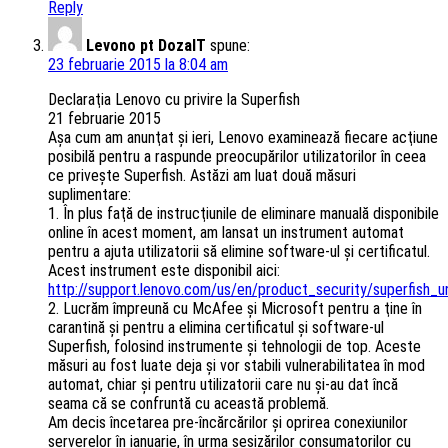
Reply
Levono pt DozaIT
spune:
23 februarie 2015 la 8:04 am
Declaraţia Lenovo cu privire la Superfish
21 februarie 2015
Aşa cum am anunţat şi ieri, Lenovo examinează fiecare acţiune
posibilă pentru a raspunde preocupărilor utilizatorilor în ceea
ce priveşte Superfish. Astăzi am luat două măsuri
suplimentare:
1. În plus faţă de instrucţiunile de eliminare manuală disponibile
online în acest moment, am lansat un instrument automat
pentru a ajuta utilizatorii să elimine software-ul şi certificatul.
Acest instrument este disponibil aici:
http://support.lenovo.com/us/en/product_security/superfish_un
2. Lucrăm împreună cu McAfee şi Microsoft pentru a ţine în
carantină şi pentru a elimina certificatul şi software-ul
Superfish, folosind instrumente şi tehnologii de top. Aceste
măsuri au fost luate deja şi vor stabili vulnerabilitatea în mod
automat, chiar şi pentru utilizatorii care nu şi-au dat încă
seama că se confruntă cu această problemă.
Am decis încetarea pre-încărcărilor şi oprirea conexiunilor
serverelor în ianuarie, în urma sesizărilor consumatorilor cu