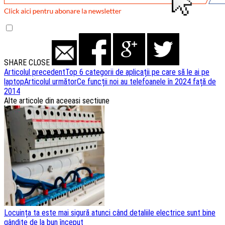
SHARE
CLOSE
Navigare
Articolul precedent
Top 6 categorii de aplicații pe care să le ai pe
laptop
Articolul următor
Ce funcții noi au telefoanele în 2024 față de
articole
2014
Alte articole din aceeasi sectiune
Locuința ta este mai sigură atunci când detaliile electrice sunt bine
gândite de la bun început