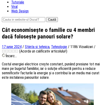
Tutoriale
Viral
Web Design
Caută
după:
Cât economisește o familie cu 4 membri
dacă folosește panouri solare?
17 iunie 2024
/
Stiinta si tehnica
,
Tehnologie
/
1186 Vizualizari
/
(Acorda un calificativ articolului!)
Încarc...
Costul energiei electrice crește constant, punând presiune tot mai
mare pe bugetul familiilor, iar o soluție eficientă pentru a reduce
semnificativ facturile la energie și a contribui la un mediu mai curat
este instalarea panourilor solare.