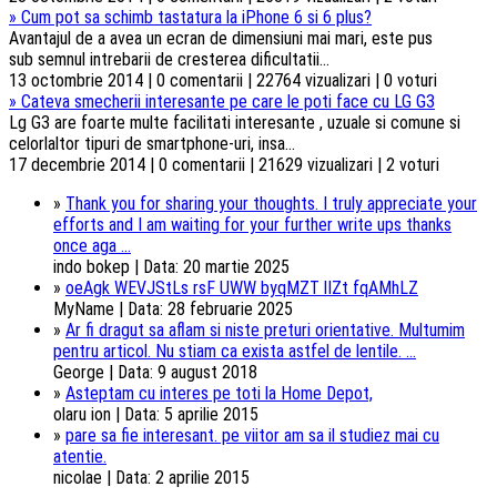
»
Cum pot sa schimb tastatura la iPhone 6 si 6 plus?
Avantajul de a avea un ecran de dimensiuni mai mari, este pus
sub semnul intrebarii de cresterea dificultatii...
13 octombrie 2014 | 0 comentarii | 22764 vizualizari | 0 voturi
»
Cateva smecherii interesante pe care le poti face cu LG G3
Lg G3 are foarte multe facilitati interesante , uzuale si comune si
celorlaltor tipuri de smartphone-uri, insa...
17 decembrie 2014 | 0 comentarii | 21629 vizualizari | 2 voturi
»
Thank you for sharing your thoughts. I truly appreciate your
efforts and I am waiting for your further write ups thanks
once aga ...
indo bokep | Data: 20 martie 2025
»
oeAgk WEVJStLs rsF UWW byqMZT lIZt fqAMhLZ
MyName | Data: 28 februarie 2025
»
Ar fi dragut sa aflam si niste preturi orientative. Multumim
pentru articol. Nu stiam ca exista astfel de lentile. ...
George | Data: 9 august 2018
»
Asteptam cu interes pe toti la Home Depot,
olaru ion | Data: 5 aprilie 2015
»
pare sa fie interesant. pe viitor am sa il studiez mai cu
atentie.
nicolae | Data: 2 aprilie 2015