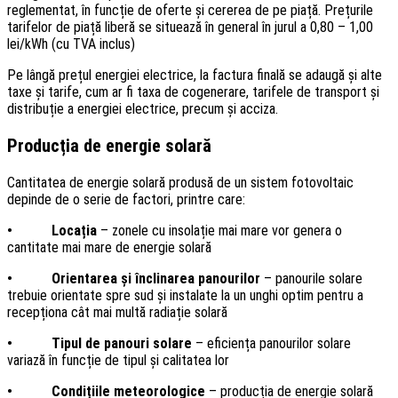
reglementat, în funcție de oferte și cererea de pe piață. Prețurile
tarifelor de piață liberă se situează în general în jurul a 0,80 – 1,00
lei/kWh (cu TVA inclus)
Pe lângă prețul energiei electrice, la factura finală se adaugă și alte
taxe și tarife, cum ar fi taxa de cogenerare, tarifele de transport și
distribuție a energiei electrice, precum și acciza.
Producția de energie solară
Cantitatea de energie solară produsă de un sistem fotovoltaic
depinde de o serie de factori, printre care:
• Locația
– zonele cu insolație mai mare vor genera o
cantitate mai mare de energie solară
• Orientarea și înclinarea panourilor
– panourile solare
trebuie orientate spre sud și instalate la un unghi optim pentru a
recepționa cât mai multă radiație solară
• Tipul de panouri solare
– eficiența panourilor solare
variază în funcție de tipul și calitatea lor
• Condițiile meteorologice
– producția de energie solară