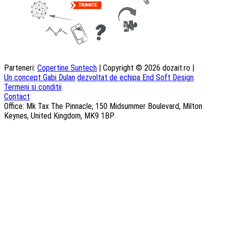
Parteneri:
Copertine Suntech
| Copyright © 2026 dozait.ro |
Un concept Gabi Dulan
dezvoltat de echipa End Soft Design
Termeni si conditii
Contact
Office: Mk Tax The Pinnacle, 150 Midsummer Boulevard, Milton
Keynes, United Kingdom, MK9 1BP