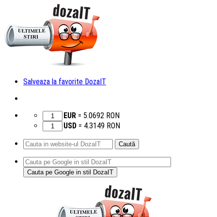
Salveaza la favorite DozaIT
EUR
=
5.0692
RON
USD
=
4.3149
RON
Caută
după:
Sari
la
conținut