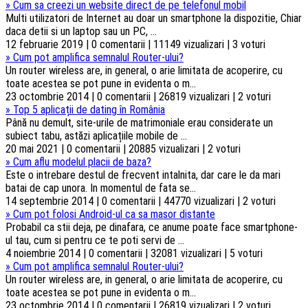
»
Cum sa creezi un website direct de pe telefonul mobil
Multi utilizatori de Internet au doar un smartphone la dispozitie, Chiar
daca detii si un laptop sau un PC, ...
12 februarie 2019 | 0 comentarii | 11149 vizualizari | 3 voturi
»
Cum pot amplifica semnalul Router-ului?
Un router wireless are, in general, o arie limitata de acoperire, cu
toate acestea se pot pune in evidenta o m...
23 octombrie 2014 | 0 comentarii | 26819 vizualizari | 2 voturi
»
Top 5 aplicații de dating în România
Până nu demult, site-urile de matrimoniale erau considerate un
subiect tabu, astăzi aplicațiile mobile de ...
20 mai 2021 | 0 comentarii | 20885 vizualizari | 2 voturi
»
Cum aflu modelul placii de baza?
Este o intrebare destul de frecvent intalnita, dar care le da mari
batai de cap unora. In momentul de fata se...
14 septembrie 2014 | 0 comentarii | 44770 vizualizari | 2 voturi
»
Cum pot folosi Android-ul ca sa masor distante
Probabil ca stii deja, pe dinafara, ce anume poate face smartphone-
ul tau, cum si pentru ce te poti servi de ...
4 noiembrie 2014 | 0 comentarii | 32081 vizualizari | 5 voturi
»
Cum pot amplifica semnalul Router-ului?
Un router wireless are, in general, o arie limitata de acoperire, cu
toate acestea se pot pune in evidenta o m...
23 octombrie 2014 | 0 comentarii | 26819 vizualizari | 2 voturi