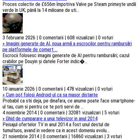
Proces colectiv de £656m împotriva Valve pe Steam primește undă
verde în UK; până la 14 milioane de uti...
3 februarie 2026 | 0 comentarii | 608 vizualizari | 0 voturi
»
Imagini generate de AI, noua armă a escrocilor pentru rambursări
pe platformele de comerț ...
Escrocii folosesc imagini generate de AI pentru rambursări; cazul
crabilor pe Douyin și datele Forter indic�...
10 ianuarie 2026 | 0 comentarii | 478 vizualizari | 0 voturi
»
Cum pot folosi Android-ul ca sa masor distante
Probabil ca stii deja, pe dinafara, ce anume poate face smartphone-
ul tau, cum si pentru ce te poti servi de ...
4 noiembrie 2014 | 0 comentarii | 32081 vizualizari | 5 voturi
»
Ghid de cumparare a unui televizor in anul 2014
Peisajul ofertelor TV in anul 2014 a fost unul destul de
tumultuos, avand in vedere ca in acest domeniu evolu...
21 noiembrie 2014 | 0 comentarii | 16860 vizualizari | 3 voturi