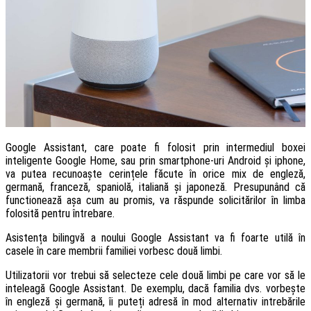
Google Assistant, care poate fi folosit prin intermediul boxei
inteligente Google Home, sau prin smartphone-uri Android și iphone,
va putea recunoaște cerințele făcute în orice mix de engleză,
germană, franceză, spaniolă, italiană și japoneză. Presupunând că
functionează așa cum au promis, va răspunde solicitărilor în limba
folosită pentru întrebare.
Asistența bilingvă a noului Google Assistant va fi foarte utilă în
casele în care membrii familiei vorbesc două limbi.
Utilizatorii vor trebui să selecteze cele două limbi pe care vor să le
inteleagă Google Assistant. De exemplu, dacă familia dvs. vorbește
în engleză și germană, îi puteți adresă în mod alternativ intrebările