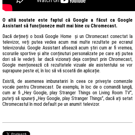
O altă noutate este faptul că Google a făcut ca Google
Assistant să funcționeze mult mai bine cu Chromecast.
Dacă dețineți o boxă Google Home și un Chromecast conectat la
televizor, veți putea vedea acum mai multe rezultate pe ecranul
televizorului. Google Assistant afisează acum știri cum ar fi vremea,
scorurile sportive și alte conținuturi personalizate pe care ați putea
dori să le vedeți. Iar dacă vizionați deja conținut prin Chromecast,
Google menționează că rezultatele vizuale ale asistentului se vor
suprapune peste el, în loc să vă scoată din aplicație.
Există, de asemenea imbunatariri în ceea ce privește comenzile
vocale pentru Chromecast. De exemplu, în loc de o comandă lungă,
cum ar fi „Hey Google, play Stranger Things on Living Room TV”,
puteți să spuneți „Hey Google, play Stranger Things”, dacă ați setat
Chromecastul în mod default pe un anumit televizor.