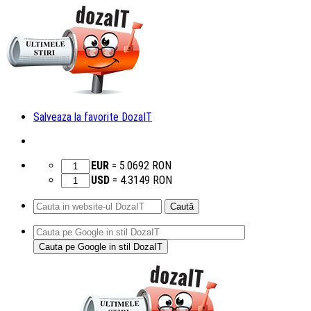
Salveaza la favorite DozaIT
EUR
=
5.0692
RON
USD
=
4.3149
RON
Caută
după:
Sari
la
conținut