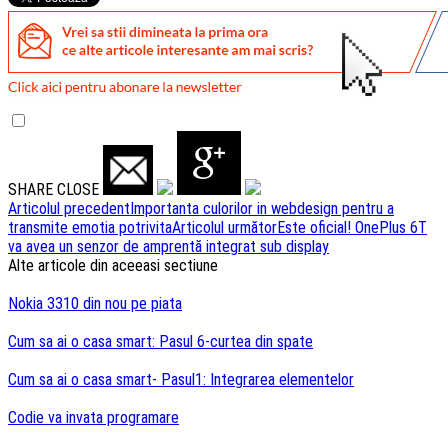
SHARE
CLOSE
Navigare
Articolul precedent
Importanta culorilor in webdesign pentru a
transmite emotia potrivita
Articolul următor
Este oficial! OnePlus 6T
articole
va avea un senzor de amprentă integrat sub display
Alte articole din aceeasi sectiune
Nokia 3310 din nou pe piata
Cum sa ai o casa smart: Pasul 6-curtea din spate
Cum sa ai o casa smart- Pasul1: Integrarea elementelor
Codie va invata programare