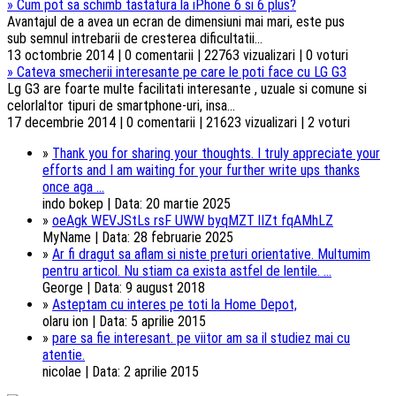
»
Cum pot sa schimb tastatura la iPhone 6 si 6 plus?
Avantajul de a avea un ecran de dimensiuni mai mari, este pus
sub semnul intrebarii de cresterea dificultatii...
13 octombrie 2014 | 0 comentarii | 22763 vizualizari | 0 voturi
»
Cateva smecherii interesante pe care le poti face cu LG G3
Lg G3 are foarte multe facilitati interesante , uzuale si comune si
celorlaltor tipuri de smartphone-uri, insa...
17 decembrie 2014 | 0 comentarii | 21623 vizualizari | 2 voturi
»
Thank you for sharing your thoughts. I truly appreciate your
efforts and I am waiting for your further write ups thanks
once aga ...
indo bokep | Data: 20 martie 2025
»
oeAgk WEVJStLs rsF UWW byqMZT lIZt fqAMhLZ
MyName | Data: 28 februarie 2025
»
Ar fi dragut sa aflam si niste preturi orientative. Multumim
pentru articol. Nu stiam ca exista astfel de lentile. ...
George | Data: 9 august 2018
»
Asteptam cu interes pe toti la Home Depot,
olaru ion | Data: 5 aprilie 2015
»
pare sa fie interesant. pe viitor am sa il studiez mai cu
atentie.
nicolae | Data: 2 aprilie 2015