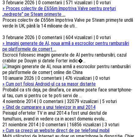
3 februarie 2026 | 0 comentarii | 571 vizualizari | 0 voturi
»
Proces colectiv de £656m împotriva Valve pentru prețuri
„nedrepte” pe Steam primește ...
Proces colectiv de £656m împotriva Valve pe Steam primește undă
verde în UK; până la 14 milioane de uti...
3 februarie 2026 | 0 comentarii | 604 vizualizari | 0 voturi
»
Imagini generate de AI, noua armă a escrocilor pentru rambursări
pe platformele de comerț ...
Escrocii folosesc imagini generate de AI pentru rambursări; cazul
crabilor pe Douyin și datele Forter indic�...
10 ianuarie 2026 | 0 comentarii | 476 vizualizari | 0 voturi
»
Cum pot folosi Android-ul ca sa masor distante
Probabil ca stii deja, pe dinafara, ce anume poate face smartphone-
ul tau, cum si pentru ce te poti servi de ...
4 noiembrie 2014 | 0 comentarii | 32079 vizualizari | 5 voturi
»
Ghid de cumparare a unui televizor in anul 2014
Peisajul ofertelor TV in anul 2014 a fost unul destul de
tumultuos, avand in vedere ca in acest domeniu evolu...
21 noiembrie 2014 | 0 comentarii | 16856 vizualizari | 3 voturi
»
Cum sa creezi un website direct de pe telefonul mobil
Multi utilizatori de Internet au doar un smartphone la dispozitie, Chiar