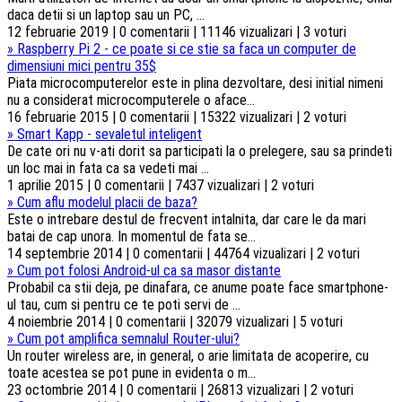
daca detii si un laptop sau un PC, ...
12 februarie 2019 | 0 comentarii | 11146 vizualizari | 3 voturi
»
Raspberry Pi 2 - ce poate si ce stie sa faca un computer de
dimensiuni mici pentru 35$
Piata microcomputerelor este in plina dezvoltare, desi initial nimeni
nu a considerat microcomputerele o aface...
16 februarie 2015 | 0 comentarii | 15322 vizualizari | 2 voturi
»
Smart Kapp - sevaletul inteligent
De cate ori nu v-ati dorit sa participati la o prelegere, sau sa prindeti
un loc mai in fata ca sa vedeti mai ...
1 aprilie 2015 | 0 comentarii | 7437 vizualizari | 2 voturi
»
Cum aflu modelul placii de baza?
Este o intrebare destul de frecvent intalnita, dar care le da mari
batai de cap unora. In momentul de fata se...
14 septembrie 2014 | 0 comentarii | 44764 vizualizari | 2 voturi
»
Cum pot folosi Android-ul ca sa masor distante
Probabil ca stii deja, pe dinafara, ce anume poate face smartphone-
ul tau, cum si pentru ce te poti servi de ...
4 noiembrie 2014 | 0 comentarii | 32079 vizualizari | 5 voturi
»
Cum pot amplifica semnalul Router-ului?
Un router wireless are, in general, o arie limitata de acoperire, cu
toate acestea se pot pune in evidenta o m...
23 octombrie 2014 | 0 comentarii | 26813 vizualizari | 2 voturi