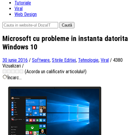
Tutoriale
Viral
Web Design
Caută
după:
Microsoft cu probleme in instanta datorita
Windows 10
30 iunie 2016
/
Software
,
Stirile Editiei
,
Tehnologie
,
Viral
/
4380
Vizualizari
/
(Acorda un calificativ articolului!)
Încarc...