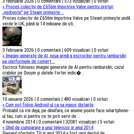
3 februarie 2026 | 0 comentarii | 573 vizualizari | 0 voturi
»
Proces colectiv de £656m împotriva Valve pentru prețuri
„nedrepte” pe Steam primește ...
Proces colectiv de £656m împotriva Valve pe Steam primește undă
verde în UK; până la 14 milioane de uti...
3 februarie 2026 | 0 comentarii | 609 vizualizari | 0 voturi
»
Imagini generate de AI, noua armă a escrocilor pentru rambursări
pe platformele de comerț ...
Escrocii folosesc imagini generate de AI pentru rambursări; cazul
crabilor pe Douyin și datele Forter indic�...
10 ianuarie 2026 | 0 comentarii | 480 vizualizari | 0 voturi
»
Cum pot folosi Android-ul ca sa masor distante
Probabil ca stii deja, pe dinafara, ce anume poate face smartphone-
ul tau, cum si pentru ce te poti servi de ...
4 noiembrie 2014 | 0 comentarii | 32081 vizualizari | 5 voturi
»
Ghid de cumparare a unui televizor in anul 2014
Peisajul ofertelor TV in anul 2014 a fost unul destul de