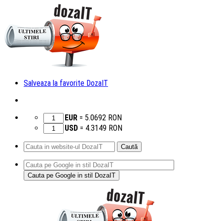
Salveaza la favorite DozaIT
EUR
=
5.0692
RON
USD
=
4.3149
RON
Caută
după:
Sari
la
conținut