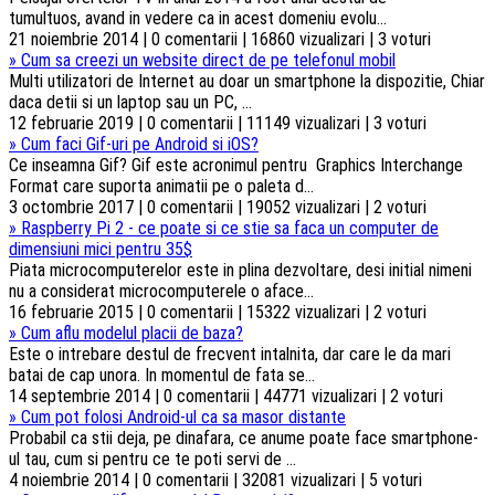
tumultuos, avand in vedere ca in acest domeniu evolu...
21 noiembrie 2014 | 0 comentarii | 16860 vizualizari | 3 voturi
»
Cum sa creezi un website direct de pe telefonul mobil
Multi utilizatori de Internet au doar un smartphone la dispozitie, Chiar
daca detii si un laptop sau un PC, ...
12 februarie 2019 | 0 comentarii | 11149 vizualizari | 3 voturi
»
Cum faci Gif-uri pe Android si iOS?
Ce inseamna Gif? Gif este acronimul pentru Graphics Interchange
Format care suporta animatii pe o paleta d...
3 octombrie 2017 | 0 comentarii | 19052 vizualizari | 2 voturi
»
Raspberry Pi 2 - ce poate si ce stie sa faca un computer de
dimensiuni mici pentru 35$
Piata microcomputerelor este in plina dezvoltare, desi initial nimeni
nu a considerat microcomputerele o aface...
16 februarie 2015 | 0 comentarii | 15322 vizualizari | 2 voturi
»
Cum aflu modelul placii de baza?
Este o intrebare destul de frecvent intalnita, dar care le da mari
batai de cap unora. In momentul de fata se...
14 septembrie 2014 | 0 comentarii | 44771 vizualizari | 2 voturi
»
Cum pot folosi Android-ul ca sa masor distante
Probabil ca stii deja, pe dinafara, ce anume poate face smartphone-
ul tau, cum si pentru ce te poti servi de ...
4 noiembrie 2014 | 0 comentarii | 32081 vizualizari | 5 voturi