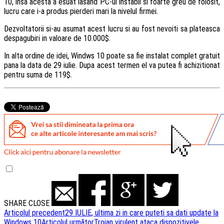
10, insa acesta a esuat lasand PC-ul instabil si foarte greu de folosit,
lucru care i-a produs pierderi mari la nivelul firmei.
Dezvoltatorii si-au asumat acest lucru si au fost nevoiti sa plateasca
despagubiri in valoare de 10.000$.
In alta ordine de idei, Windws 10 poate sa fie instalat complet gratuit
pana la data de 29 iulie. Dupa acest termen el va putea fi achizitionat
pentru suma de 119$.
SHARE
CLOSE
Navigare
Articolul precedent
29 IULIE, ultima zi in care puteti sa dati update la
Windows 10
Articolul următor
Troian virulent ataca dispozitivele