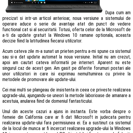
Dupa cum am
precizat si intr-un articol anterioar, noua versiune a sistemului de
operare aduce o serie de avantaje atat din punct de vedere
functional cat si al securitatii. Totusi, oferta celor de la Microsoft de
a-ti da update gratuit la Windows 10 ramane optionala, aceasta
decizie fiind la latitudinea fiecarui utilizator.
Acum cateva zile m-a sunat un prieten pentru a-mi spune ca sistemul
sau si-a dat update automat la noua versiune. Initial nu am crezut,
apoi am cautat cateva informatii pe internet. Aparent nu este
singurul caz de acest gen. Am gasit pe diferite forumuri postari ale
unor utilizatori in care isi exprimau nemultumirea cu privire la
metodele de promovare ale update-ului.
Cei mai multi se plangeau de insistenta in ceea ce priveste realizarea
upgrade-ului, ajungandu-se uneori la metode laborioase de amanare a
acestuia, anularea fiind de domeniul fantasticului.
Unul din aceste cazuri a ajuns in instanta. Este vorba despre o
femeie din California care ar fi dat Microsoft in judecata pentru
realizarea update-ului fara permisiunea ei. Ea a sustinut ca sistemul
de la locul de munca ar fi incercat realizarea upgrade-ului la Windows