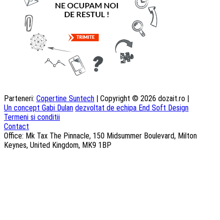
Parteneri:
Copertine Suntech
| Copyright © 2026 dozait.ro |
Un concept Gabi Dulan
dezvoltat de echipa End Soft Design
Termeni si conditii
Contact
Office: Mk Tax The Pinnacle, 150 Midsummer Boulevard, Milton
Keynes, United Kingdom, MK9 1BP