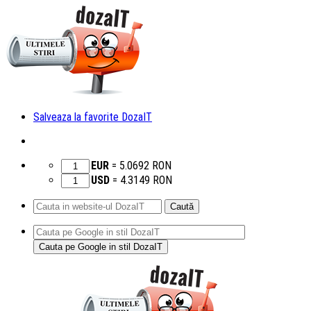
Salveaza la favorite DozaIT
EUR
=
5.0692
RON
USD
=
4.3149
RON
Caută
după:
Sari
la
conținut