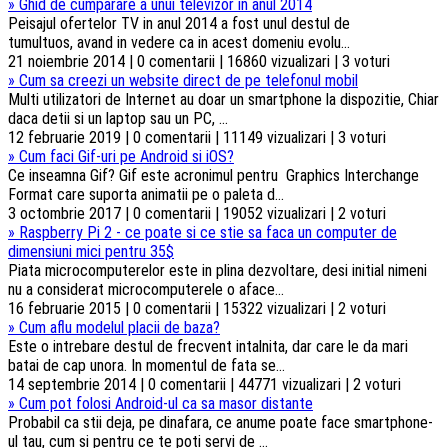
»
Ghid de cumparare a unui televizor in anul 2014
Peisajul ofertelor TV in anul 2014 a fost unul destul de
tumultuos, avand in vedere ca in acest domeniu evolu...
21 noiembrie 2014 | 0 comentarii | 16860 vizualizari | 3 voturi
»
Cum sa creezi un website direct de pe telefonul mobil
Multi utilizatori de Internet au doar un smartphone la dispozitie, Chiar
daca detii si un laptop sau un PC, ...
12 februarie 2019 | 0 comentarii | 11149 vizualizari | 3 voturi
»
Cum faci Gif-uri pe Android si iOS?
Ce inseamna Gif? Gif este acronimul pentru Graphics Interchange
Format care suporta animatii pe o paleta d...
3 octombrie 2017 | 0 comentarii | 19052 vizualizari | 2 voturi
»
Raspberry Pi 2 - ce poate si ce stie sa faca un computer de
dimensiuni mici pentru 35$
Piata microcomputerelor este in plina dezvoltare, desi initial nimeni
nu a considerat microcomputerele o aface...
16 februarie 2015 | 0 comentarii | 15322 vizualizari | 2 voturi
»
Cum aflu modelul placii de baza?
Este o intrebare destul de frecvent intalnita, dar care le da mari
batai de cap unora. In momentul de fata se...
14 septembrie 2014 | 0 comentarii | 44771 vizualizari | 2 voturi
»
Cum pot folosi Android-ul ca sa masor distante
Probabil ca stii deja, pe dinafara, ce anume poate face smartphone-
ul tau, cum si pentru ce te poti servi de ...