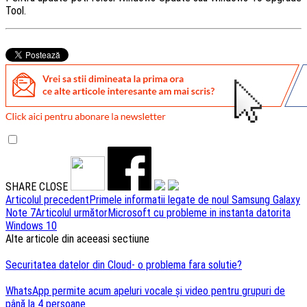
Tool.
SHARE
CLOSE
Navigare
Articolul precedent
Primele informatii legate de noul Samsung Galaxy
Note 7
Articolul următor
Microsoft cu probleme in instanta datorita
articole
Windows 10
Alte articole din aceeasi sectiune
Securitatea datelor din Cloud- o problema fara solutie?
WhatsApp permite acum apeluri vocale și video pentru grupuri de
până la 4 persoane