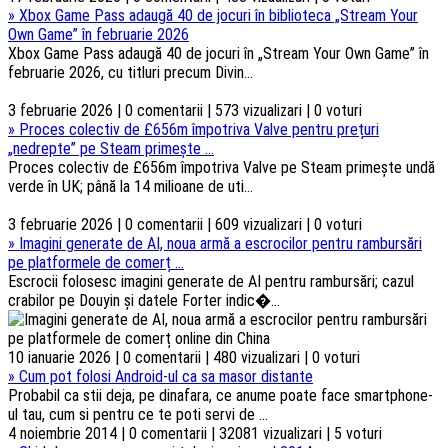
»
Xbox Game Pass adaugă 40 de jocuri în biblioteca „Stream Your
Own Game” în februarie 2026
Xbox Game Pass adaugă 40 de jocuri în „Stream Your Own Game” în
februarie 2026, cu titluri precum Divin...
3 februarie 2026 | 0 comentarii | 573 vizualizari | 0 voturi
»
Proces colectiv de £656m împotriva Valve pentru prețuri
„nedrepte” pe Steam primește ...
Proces colectiv de £656m împotriva Valve pe Steam primește undă
verde în UK; până la 14 milioane de uti...
3 februarie 2026 | 0 comentarii | 609 vizualizari | 0 voturi
»
Imagini generate de AI, noua armă a escrocilor pentru rambursări
pe platformele de comerț ...
Escrocii folosesc imagini generate de AI pentru rambursări; cazul
crabilor pe Douyin și datele Forter indic�...
10 ianuarie 2026 | 0 comentarii | 480 vizualizari | 0 voturi
»
Cum pot folosi Android-ul ca sa masor distante
Probabil ca stii deja, pe dinafara, ce anume poate face smartphone-
ul tau, cum si pentru ce te poti servi de ...
4 noiembrie 2014 | 0 comentarii | 32081 vizualizari | 5 voturi