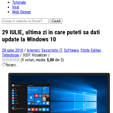
Tutoriale
Viral
Web Design
Caută
după:
29 IULIE, ultima zi in care puteti sa dati
update la Windows 10
28 iunie 2016
/
Internet
,
Securitate IT
,
Software
,
Stirile Editiei
,
Tehnologie
/
3331 Vizualizari
/
(
1
voturi, media:
5,00
din 5)
Încarc...