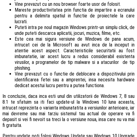
Vine prevazut cu un nou browser foarte usor de folosit.
Mareste productivitatea prin functia de impartire a ecranului
pentru a delimita spatiul in functie de proiectele la care
lucrati.
Puteti intra pe noul magazin Windows printr-un simplu click, de
unde puteti descarca aplicatii, jocuri, muzica, filme, etc.
Este cea mai sigura versiune de Windows de pana acum,
intrucat cei de la Microsoft au avut inca de la inceput in
atentie acest aspect. Caracteristicile securitatii au fost
imbunatatie, iar acest lucru a redus considerabil existenta
virusilor, a programelor de tip malware si a atacurilor de tip
phishing.
Vine prevazut cu o functie de deblocare a dispozitivului prin
identificarea fetei sau a amprentei, insa necesita hardware
dedicat acestui lucru pentru a putea functiona.
In concluzie, daca inca esti unul din utilizatorii de Windows 7, 8 sau
8.1 te sfatuim sa iti faci update-ul la Windows 10 luna aceasta,
intrucat reprezinta o varianta imbunatatita a versiunilor anterioare, iar
mai devreme sau mai tarziu sistemul tau actual de operare va fi
depasit si vei fi nevoit sa treci la o versiune noua, insa care nu va mai
fi gratuita.
Pentru update poti folosi Windows Update sau Windows 10 Upgrade