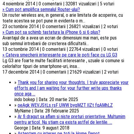
4 noiembrie 2014 | 0 comentarii | 32081 vizualizari | 5 voturi
»
Cum pot amplifica semnalul Router-ului?
Un router wireless are, in general, o arie limitata de acoperire, cu
toate acestea se pot pune in evidenta o m...
23 octombrie 2014 | 0 comentarii | 26821 vizualizari | 2 voturi
»
Cum pot sa schimb tastatura la iPhone 6 si 6 plus?
Avantajul de a avea un ecran de dimensiuni mai mari, este pus
sub semnul intrebarii de cresterea dificultatii...
13 octombrie 2014 | 0 comentarii | 22764 vizualizari | 0 voturi
»
Cateva smecherii interesante pe care le poti face cu LG G3
Lg G3 are foarte multe facilitati interesante , uzuale si comune si
celorlaltor tipuri de smartphone-uri, insa...
17 decembrie 2014 | 0 comentarii | 21629 vizualizari | 2 voturi
»
Thank you for sharing your thoughts. I truly appreciate your
efforts and I am waiting for your further write ups thanks
once aga ...
indo bokep | Data: 20 martie 2025
»
oeAgk WEVJStLs rsF UWW byqMZT lIZt fqAMhLZ
MyName | Data: 28 februarie 2025
»
Ar fi dragut sa aflam si niste preturi orientative. Multumim
pentru articol. Nu stiam ca exista astfel de lentile. ...
George | Data: 9 august 2018
»
Asteptam cu interes pe toti la Home Depot,