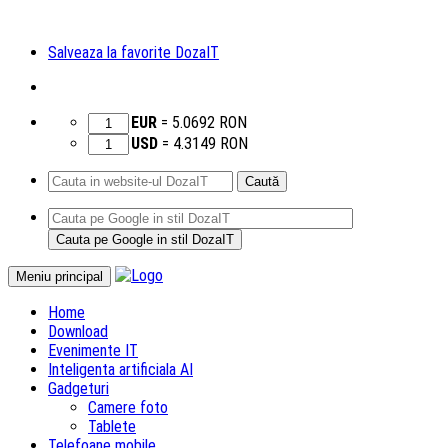
Salveaza la favorite DozaIT
EUR
=
5.0692
RON
USD
=
4.3149
RON
Caută
după:
Sari
Meniu principal
la
Home
conținut
Download
Evenimente IT
Inteligenta artificiala AI
Gadgeturi
Camere foto
Tablete
Telefoane mobile