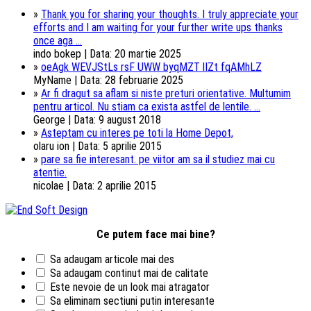
»
Thank you for sharing your thoughts. I truly appreciate your
efforts and I am waiting for your further write ups thanks
once aga ...
indo bokep | Data: 20 martie 2025
»
oeAgk WEVJStLs rsF UWW byqMZT lIZt fqAMhLZ
MyName | Data: 28 februarie 2025
»
Ar fi dragut sa aflam si niste preturi orientative. Multumim
pentru articol. Nu stiam ca exista astfel de lentile. ...
George | Data: 9 august 2018
»
Asteptam cu interes pe toti la Home Depot,
olaru ion | Data: 5 aprilie 2015
»
pare sa fie interesant. pe viitor am sa il studiez mai cu
atentie.
nicolae | Data: 2 aprilie 2015
Ce putem face mai bine?
Sa adaugam articole mai des
Sa adaugam continut mai de calitate
Este nevoie de un look mai atragator
Sa eliminam sectiuni putin interesante