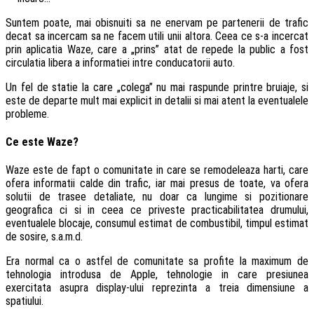
Suntem poate, mai obisnuiti sa ne enervam pe partenerii de trafic
decat sa incercam sa ne facem utili unii altora. Ceea ce s-a incercat
prin aplicatia Waze, care a „prins” atat de repede la public a fost
circulatia libera a informatiei intre conducatorii auto.
Un fel de statie la care „colega” nu mai raspunde printre bruiaje, si
este de departe mult mai explicit in detalii si mai atent la eventualele
probleme.
Ce este Waze?
Waze este de fapt o comunitate in care se remodeleaza harti, care
ofera informatii calde din trafic, iar mai presus de toate, va ofera
solutii de trasee detaliate, nu doar ca lungime si pozitionare
geografica ci si in ceea ce priveste practicabilitatea drumului,
eventualele blocaje, consumul estimat de combustibil, timpul estimat
de sosire, s.a.m.d.
Era normal ca o astfel de comunitate sa profite la maximum de
tehnologia introdusa de Apple, tehnologie in care presiunea
exercitata asupra display-ului reprezinta a treia dimensiune a
spatiului.