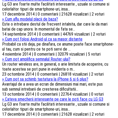
Lg G3 are foarte multe facilitati interesante , uzuale si comune si
celorlaltor tipuri de smartphone-uri, insa...
17 decembrie 2014 | 0 comentarii | 21628 vizualizari | 2 voturi
»
Cum aflu modelul placii de baza?
Este o intrebare destul de frecvent intalnita, dar care le da mari
batai de cap unora. In momentul de fata se...
14 septembrie 2014 | 0 comentarii | 44769 vizualizari | 2 voturi
»
Cum pot folosi Android-ul ca sa masor distante
Probabil ca stii deja, pe dinafara, ce anume poate face smartphone-
ul tau, cum si pentru ce te poti servi de ...
4 noiembrie 2014 | 0 comentarii | 32079 vizualizari | 5 voturi
»
Cum pot amplifica semnalul Router-ului?
Un router wireless are, in general, o arie limitata de acoperire, cu
toate acestea se pot pune in evidenta o m...
23 octombrie 2014 | 0 comentarii | 26818 vizualizari | 2 voturi
»
Cum pot sa schimb tastatura la iPhone 6 si 6 plus?
Avantajul de a avea un ecran de dimensiuni mai mari, este pus
sub semnul intrebarii de cresterea dificultatii...
13 octombrie 2014 | 0 comentarii | 22764 vizualizari | 0 voturi
»
Cateva smecherii interesante pe care le poti face cu LG G3
Lg G3 are foarte multe facilitati interesante , uzuale si comune si
celorlaltor tipuri de smartphone-uri, insa...
17 decembrie 2014 | 0 comentarii | 21628 vizualizari | 2 voturi