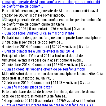
»
Imagini generate de AI, noua armă a escrocilor pentru rambursări
pe platformele de comerț ...
Escrocii folosesc imagini generate de AI pentru rambursări; cazul
crabilor pe Douyin și datele Forter indic�...
10 ianuarie 2026 | 0 comentarii | 476 vizualizari | 0 voturi
»
Cum pot folosi Android-ul ca sa masor distante
Probabil ca stii deja, pe dinafara, ce anume poate face smartphone-
ul tau, cum si pentru ce te poti servi de ...
4 noiembrie 2014 | 0 comentarii | 32079 vizualizari | 5 voturi
»
Ghid de cumparare a unui televizor in anul 2014
Peisajul ofertelor TV in anul 2014 a fost unul destul de
tumultuos, avand in vedere ca in acest domeniu evolu...
21 noiembrie 2014 | 0 comentarii | 16860 vizualizari | 3 voturi
»
Cum sa creezi un website direct de pe telefonul mobil
Multi utilizatori de Internet au doar un smartphone la dispozitie, Chiar
daca detii si un laptop sau un PC, ...
12 februarie 2019 | 0 comentarii | 11148 vizualizari | 3 voturi
»
Cum aflu modelul placii de baza?
Este o intrebare destul de frecvent intalnita, dar care le da mari
batai de cap unora. In momentul de fata se...
14 septembrie 2014 | 0 comentarii | 44769 vizualizari | 2 voturi
»
Cateva smecherii interesante pe care le poti face cu LG G3