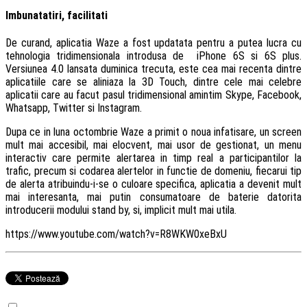
Imbunatatiri, facilitati
De curand, aplicatia Waze a fost updatata pentru a putea lucra cu
tehnologia tridimensionala introdusa de iPhone 6S si 6S plus.
Versiunea 4.0 lansata duminica trecuta, este cea mai recenta dintre
aplicatiile care se aliniaza la 3D Touch, dintre cele mai celebre
aplicatii care au facut pasul tridimensional amintim Skype, Facebook,
Whatsapp, Twitter si Instagram.
Dupa ce in luna octombrie Waze a primit o noua infatisare, un screen
mult mai accesibil, mai elocvent, mai usor de gestionat, un menu
interactiv care permite alertarea in timp real a participantilor la
trafic, precum si codarea alertelor in functie de domeniu, fiecarui tip
de alerta atribuindu-i-se o culoare specifica, aplicatia a devenit mult
mai interesanta, mai putin consumatoare de baterie datorita
introducerii modului stand by, si, implicit mult mai utila.
https://www.youtube.com/watch?v=R8WKW0xeBxU