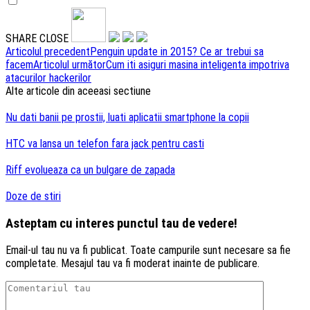
SHARE
CLOSE
Navigare
Articolul precedent
Penguin update in 2015? Ce ar trebui sa
facem
Articolul următor
Cum iti asiguri masina inteligenta impotriva
articole
atacurilor hackerilor
Alte articole din aceeasi sectiune
Nu dati banii pe prostii, luati aplicatii smartphone la copii
HTC va lansa un telefon fara jack pentru casti
Riff evolueaza ca un bulgare de zapada
Doze de stiri
Asteptam cu interes punctul tau de vedere!
Email-ul tau nu va fi publicat. Toate campurile sunt necesare sa fie
completate. Mesajul tau va fi moderat inainte de publicare.