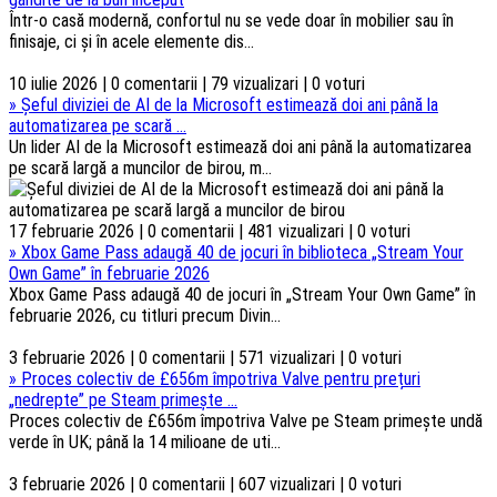
Într-o casă modernă, confortul nu se vede doar în mobilier sau în
finisaje, ci și în acele elemente dis...
10 iulie 2026 | 0 comentarii | 79 vizualizari | 0 voturi
»
Șeful diviziei de AI de la Microsoft estimează doi ani până la
automatizarea pe scară ...
Un lider AI de la Microsoft estimează doi ani până la automatizarea
pe scară largă a muncilor de birou, m...
17 februarie 2026 | 0 comentarii | 481 vizualizari | 0 voturi
»
Xbox Game Pass adaugă 40 de jocuri în biblioteca „Stream Your
Own Game” în februarie 2026
Xbox Game Pass adaugă 40 de jocuri în „Stream Your Own Game” în
februarie 2026, cu titluri precum Divin...
3 februarie 2026 | 0 comentarii | 571 vizualizari | 0 voturi
»
Proces colectiv de £656m împotriva Valve pentru prețuri
„nedrepte” pe Steam primește ...
Proces colectiv de £656m împotriva Valve pe Steam primește undă
verde în UK; până la 14 milioane de uti...
3 februarie 2026 | 0 comentarii | 607 vizualizari | 0 voturi