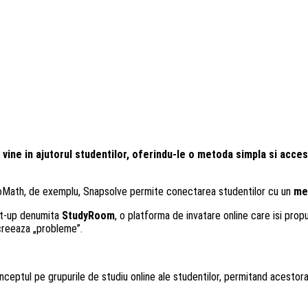
vine in ajutorul studentilor, oferindu-le o metoda simpla si acces
toMath, de exemplu, Snapsolve permite conectarea studentilor cu un
me
art-up denumita
StudyRoom
, o platforma de invatare online care isi pro
creeaza „probleme”.
conceptul pe grupurile de studiu online ale studentilor, permitand acestora