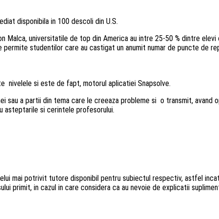
diat disponibila in 100 descoli din U.S.
alca, universitatile de top din America au intre 25-50 % dintre elevi c
re permite studentilor care au castigat un anumit numar de puncte de r
 nivelele si este de fapt, motorul aplicatiei Snapsolve.
emei sau a partii din tema care le creeaza probleme si o transmit, avand o
 asteptarile si cerintele profesorului.
lui mai potrivit tutore disponibil pentru subiectul respectiv, astfel incat
ui primit, in cazul in care considera ca au nevoie de explicatii suplime