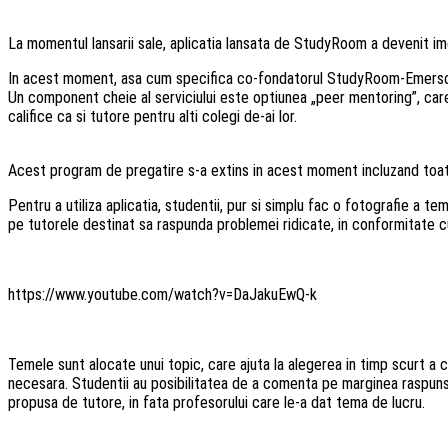
La momentul lansarii sale, aplicatia lansata de StudyRoom a devenit ime
In acest moment, asa cum specifica co-fondatorul StudyRoom-Emerson M
Un component cheie al serviciului este optiunea „peer mentoring”, ca
califice ca si tutore pentru alti colegi de-ai lor.
Acest program de pregatire s-a extins in acest moment incluzand toate
Pentru a utiliza aplicatia, studentii, pur si simplu fac o fotografie a t
pe tutorele destinat sa raspunda problemei ridicate, in conformitate cu
https://www.youtube.com/watch?v=DaJakuEwQ-k
Temele sunt alocate unui topic, care ajuta la alegerea in timp scurt a ce
necesara. Studentii au posibilitatea de a comenta pe marginea raspunsul
propusa de tutore, in fata profesorului care le-a dat tema de lucru.