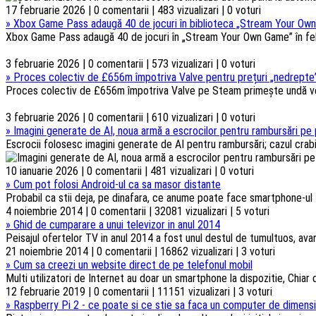
17 februarie 2026 | 0 comentarii | 483 vizualizari | 0 voturi
»
Xbox Game Pass adaugă 40 de jocuri în biblioteca „Stream Your Own
Xbox Game Pass adaugă 40 de jocuri în „Stream Your Own Game” în febru
3 februarie 2026 | 0 comentarii | 573 vizualizari | 0 voturi
»
Proces colectiv de £656m împotriva Valve pentru prețuri „nedrepte”
Proces colectiv de £656m împotriva Valve pe Steam primește undă verd
3 februarie 2026 | 0 comentarii | 610 vizualizari | 0 voturi
»
Imagini generate de AI, noua armă a escrocilor pentru rambursări pe 
Escrocii folosesc imagini generate de AI pentru rambursări; cazul crabi
10 ianuarie 2026 | 0 comentarii | 481 vizualizari | 0 voturi
»
Cum pot folosi Android-ul ca sa masor distante
Probabil ca stii deja, pe dinafara, ce anume poate face smartphone-ul t
4 noiembrie 2014 | 0 comentarii | 32081 vizualizari | 5 voturi
»
Ghid de cumparare a unui televizor in anul 2014
Peisajul ofertelor TV in anul 2014 a fost unul destul de tumultuos, ava
21 noiembrie 2014 | 0 comentarii | 16862 vizualizari | 3 voturi
»
Cum sa creezi un website direct de pe telefonul mobil
Multi utilizatori de Internet au doar un smartphone la dispozitie, Chiar d
12 februarie 2019 | 0 comentarii | 11151 vizualizari | 3 voturi
»
Raspberry Pi 2 - ce poate si ce stie sa faca un computer de dimensi