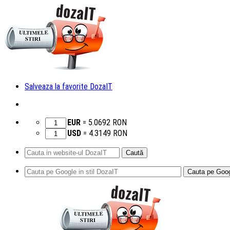
Salveaza la favorite DozaIT
EUR
=
5.0692
RON
USD
=
4.3149
RON
Caută
după:
Sari
la
conținut