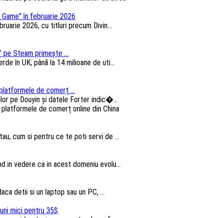
 Game” în februarie 2026
arie 2026, cu titluri precum Divin...
 pe Steam primește ...
e în UK; până la 14 milioane de uti...
platformele de comerț ...
lor pe Douyin și datele Forter indic�...
au, cum si pentru ce te poti servi de ...
nd in vedere ca in acest domeniu evolu...
aca detii si un laptop sau un PC, ...
uni mici pentru 35$