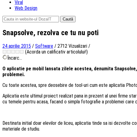
Viral
Web Design
Caută
după:
Snapsolve, rezolva ce tu nu poti
24 aprilie 2015
/
Software
/
2712 Vizualizari
/
(Acorda un calificativ articolului!)
Încarc...
O aplicatie pe mobil lansata zilele acestea, denumita Snapsolve, 
problemei.
Cu toate acestea, spre deosebire de tool-uri cum este aplicatia Pho
Aplicatia este ultimul proiect realizat pana in prezent al unei firme st
cu temele pentru acasa, facand o simpla fotografie a problemei care 
Destinata initial doar elevilor de liceu, aplicatia tinde sa isi dezvolte 
materiale de studiu.