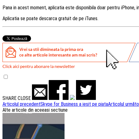
Pana in acest moment, aplicatia este disponibila doar pentru iPhone, i
Aplicatia se poate descarca gratuit de pe iTunes.
SHARE
CLOSE
Navigare
Articolul precedent
Skype for Business a iesit pe piata
Articolul următo
Alte articole din aceeasi sectiune
articole