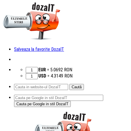
Salveaza la favorite DozaIT
EUR
=
5.0692
RON
USD
=
4.3149
RON
Caută
după:
Sari
la
conținut