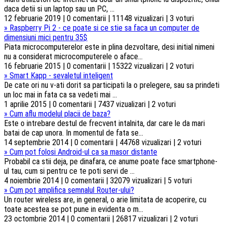
daca detii si un laptop sau un PC, ...
12 februarie 2019 | 0 comentarii | 11148 vizualizari | 3 voturi
»
Raspberry Pi 2 - ce poate si ce stie sa faca un computer de
dimensiuni mici pentru 35$
Piata microcomputerelor este in plina dezvoltare, desi initial nimeni
nu a considerat microcomputerele o aface...
16 februarie 2015 | 0 comentarii | 15322 vizualizari | 2 voturi
»
Smart Kapp - sevaletul inteligent
De cate ori nu v-ati dorit sa participati la o prelegere, sau sa prindeti
un loc mai in fata ca sa vedeti mai ...
1 aprilie 2015 | 0 comentarii | 7437 vizualizari | 2 voturi
»
Cum aflu modelul placii de baza?
Este o intrebare destul de frecvent intalnita, dar care le da mari
batai de cap unora. In momentul de fata se...
14 septembrie 2014 | 0 comentarii | 44768 vizualizari | 2 voturi
»
Cum pot folosi Android-ul ca sa masor distante
Probabil ca stii deja, pe dinafara, ce anume poate face smartphone-
ul tau, cum si pentru ce te poti servi de ...
4 noiembrie 2014 | 0 comentarii | 32079 vizualizari | 5 voturi
»
Cum pot amplifica semnalul Router-ului?
Un router wireless are, in general, o arie limitata de acoperire, cu
toate acestea se pot pune in evidenta o m...
23 octombrie 2014 | 0 comentarii | 26817 vizualizari | 2 voturi