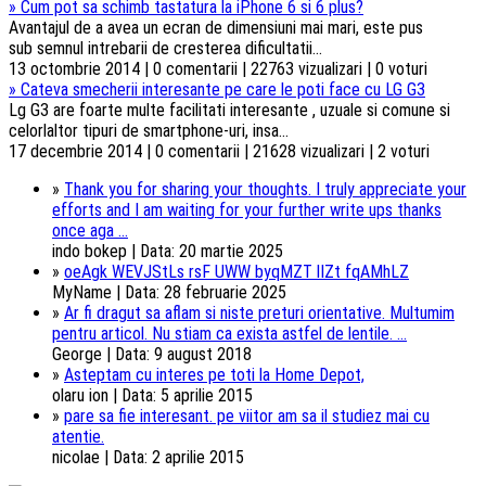
»
Cum pot sa schimb tastatura la iPhone 6 si 6 plus?
Avantajul de a avea un ecran de dimensiuni mai mari, este pus
sub semnul intrebarii de cresterea dificultatii...
13 octombrie 2014 | 0 comentarii | 22763 vizualizari | 0 voturi
»
Cateva smecherii interesante pe care le poti face cu LG G3
Lg G3 are foarte multe facilitati interesante , uzuale si comune si
celorlaltor tipuri de smartphone-uri, insa...
17 decembrie 2014 | 0 comentarii | 21628 vizualizari | 2 voturi
»
Thank you for sharing your thoughts. I truly appreciate your
efforts and I am waiting for your further write ups thanks
once aga ...
indo bokep | Data: 20 martie 2025
»
oeAgk WEVJStLs rsF UWW byqMZT lIZt fqAMhLZ
MyName | Data: 28 februarie 2025
»
Ar fi dragut sa aflam si niste preturi orientative. Multumim
pentru articol. Nu stiam ca exista astfel de lentile. ...
George | Data: 9 august 2018
»
Asteptam cu interes pe toti la Home Depot,
olaru ion | Data: 5 aprilie 2015
»
pare sa fie interesant. pe viitor am sa il studiez mai cu
atentie.
nicolae | Data: 2 aprilie 2015