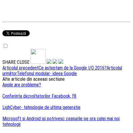
SHARE
CLOSE
Navigare
Articolul precedent
Ce asteptam de la Google I/O 2016?
Articolul
următor
Telefonul modular- ideea Google
articole
Alte articole din aceeasi sectiune
Apple are probleme?
Conferinta dezvoltatorilor Facebook, f8
LighCyber- tehnologie de ultima generatie
Microsoft si Android isi potrivesc ceasurile pe ora celei mai noi
tehnologii