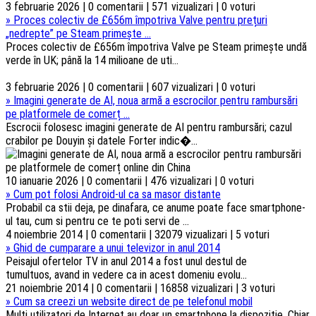
3 februarie 2026 | 0 comentarii | 571 vizualizari | 0 voturi
»
Proces colectiv de £656m împotriva Valve pentru prețuri
„nedrepte” pe Steam primește ...
Proces colectiv de £656m împotriva Valve pe Steam primește undă
verde în UK; până la 14 milioane de uti...
3 februarie 2026 | 0 comentarii | 607 vizualizari | 0 voturi
»
Imagini generate de AI, noua armă a escrocilor pentru rambursări
pe platformele de comerț ...
Escrocii folosesc imagini generate de AI pentru rambursări; cazul
crabilor pe Douyin și datele Forter indic�...
10 ianuarie 2026 | 0 comentarii | 476 vizualizari | 0 voturi
»
Cum pot folosi Android-ul ca sa masor distante
Probabil ca stii deja, pe dinafara, ce anume poate face smartphone-
ul tau, cum si pentru ce te poti servi de ...
4 noiembrie 2014 | 0 comentarii | 32079 vizualizari | 5 voturi
»
Ghid de cumparare a unui televizor in anul 2014
Peisajul ofertelor TV in anul 2014 a fost unul destul de
tumultuos, avand in vedere ca in acest domeniu evolu...
21 noiembrie 2014 | 0 comentarii | 16858 vizualizari | 3 voturi
»
Cum sa creezi un website direct de pe telefonul mobil
Multi utilizatori de Internet au doar un smartphone la dispozitie, Chiar