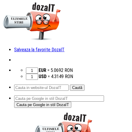
Salveaza la favorite DozaIT
EUR
=
5.0692
RON
USD
=
4.3149
RON
Caută
după:
Sari
la
conținut