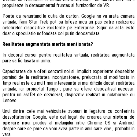
propulseze in detasamentul fruntas al furnizorilor de VR.
Poate ca renuntand la cutia de carton, Google ne va arata camera
virtuala, fanii Star Trek pot sa bifeze inca un pas catre realizarea
celebrelor dispozitive existente pe Enterprise. Sigur ca asta este
doar o speculatie nefondata cel putin deocamdata.
Realitatea augmentata merita mentionata?
In decorul cursei pentru realitatea virtuala, realitatea augmentata
pare sa fie lasata in urma.
Capacitatea de a oferi senzatii noi si implicit experiente deosebite
pornind de la realitatea inconjuratoare, prelucrata si modificata in
timp real este cu mult mai interesanta si mai dificila decat realitatea
virtuala, iar proiectul Tango , pare sa ofere dispozitivul necesar
pentru un astfel de deziderat, dispozitiv realizat in colaborare cu
Lenovo.
Unul dintre cele mai vehiculate zvonuri in legatura cu conferinta
dezvoltatorilor Google, este cel legat de crearea unui
sistem de
operare nou
, produs al melanjului intre Chrome OS si Android,
despre care se pare ca vom avea parte in anul care vine , probabil in
vara.