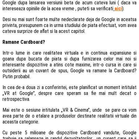
Google dupa lansarea versiunii beta de acum cateva luni ( daca va
intereseaza opiniile de la acea vreme , puteti sa verificati
aici
).
Desi nu mai sunt foarte multe nedeclarate deja de Google in aceatsa
privinta, presupunem ca in urma studiului de piata efectuat, vom avea
cateva surprize de aflat si la acest capitol.
Ramane Cardboard?
Intr-o lume in care realitatea virtuala e in continua expansiune si
goana dupa bucata de piata si dupa furnizarea celor mai noi si
interesante dispozitive a atins cote maxime, intr-o cursa in care si
outsiderii au un cuvant de spus, Google va ramane la Cardboard?
Putin probabil.
In cea de-a doua zi a conferintei, este planificat un moment intitulat
„VR at Google”, despre care speram sa fie mai mult decat o
retrospectiva.
Mai este o sesiune intitulata „VR & Cinema”, unde se pare ca vom
avea parte de o etalare a produselor destinate realitatii virtuale din
aceasta categorie.
Cu peste 5 milioane de dispozitive Cardboard vandute, Google
trebuie sa relanseze in randul dezvoltatorilor un curent care sa ii