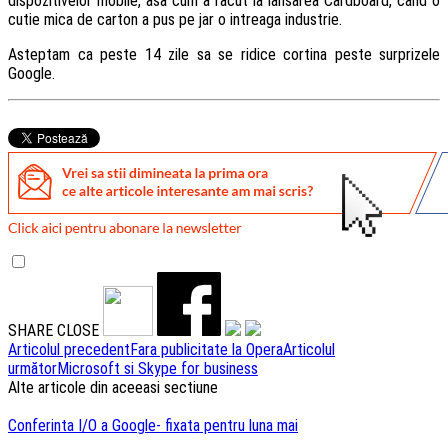
dispozitivelor mobile, asa cum a facut la lansarea Cardboard, cand o
cutie mica de carton a pus pe jar o intreaga industrie.
Asteptam ca peste 14 zile sa se ridice cortina peste surprizele
Google.
SHARE
CLOSE
Navigare
Articolul precedent
Fara publicitate la Opera
Articolul
următor
Microsoft si Skype for business
articole
Alte articole din aceeasi sectiune
Conferinta I/O a Google- fixata pentru luna mai