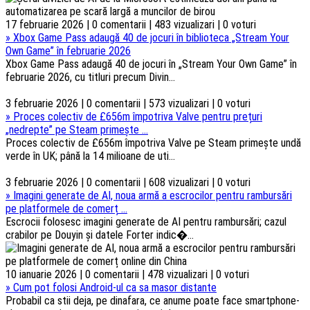
17 februarie 2026 | 0 comentarii | 483 vizualizari | 0 voturi
»
Xbox Game Pass adaugă 40 de jocuri în biblioteca „Stream Your
Own Game” în februarie 2026
Xbox Game Pass adaugă 40 de jocuri în „Stream Your Own Game” în
februarie 2026, cu titluri precum Divin...
3 februarie 2026 | 0 comentarii | 573 vizualizari | 0 voturi
»
Proces colectiv de £656m împotriva Valve pentru prețuri
„nedrepte” pe Steam primește ...
Proces colectiv de £656m împotriva Valve pe Steam primește undă
verde în UK; până la 14 milioane de uti...
3 februarie 2026 | 0 comentarii | 608 vizualizari | 0 voturi
»
Imagini generate de AI, noua armă a escrocilor pentru rambursări
pe platformele de comerț ...
Escrocii folosesc imagini generate de AI pentru rambursări; cazul
crabilor pe Douyin și datele Forter indic�...
10 ianuarie 2026 | 0 comentarii | 478 vizualizari | 0 voturi
»
Cum pot folosi Android-ul ca sa masor distante
Probabil ca stii deja, pe dinafara, ce anume poate face smartphone-