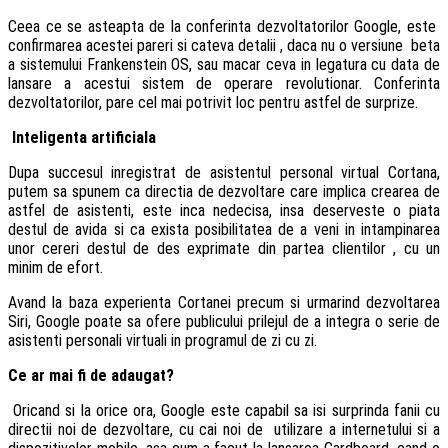
Ceea ce se asteapta de la conferinta dezvoltatorilor Google, este
confirmarea acestei pareri si cateva detalii , daca nu o versiune beta
a sistemului Frankenstein OS, sau macar ceva in legatura cu data de
lansare a acestui sistem de operare revolutionar. Conferinta
dezvoltatorilor, pare cel mai potrivit loc pentru astfel de surprize.
Inteligenta artificiala
Dupa succesul inregistrat de asistentul personal virtual Cortana,
putem sa spunem ca directia de dezvoltare care implica crearea de
astfel de asistenti, este inca nedecisa, insa deserveste o piata
destul de avida si ca exista posibilitatea de a veni in intampinarea
unor cereri destul de des exprimate din partea clientilor , cu un
minim de efort.
Avand la baza experienta Cortanei precum si urmarind dezvoltarea
Siri, Google poate sa ofere publicului prilejul de a integra o serie de
asistenti personali virtuali in programul de zi cu zi.
Ce ar mai fi de adaugat?
Oricand si la orice ora, Google este capabil sa isi surprinda fanii cu
directii noi de dezvoltare, cu cai noi de utilizare a internetului si a