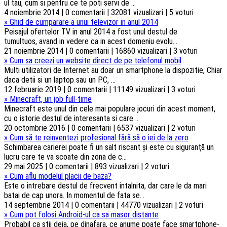
ul tau, cum si pentru ce te poti servi de ...
4 noiembrie 2014 | 0 comentarii | 32081 vizualizari | 5 voturi
»
Ghid de cumparare a unui televizor in anul 2014
Peisajul ofertelor TV in anul 2014 a fost unul destul de
tumultuos, avand in vedere ca in acest domeniu evolu...
21 noiembrie 2014 | 0 comentarii | 16860 vizualizari | 3 voturi
»
Cum sa creezi un website direct de pe telefonul mobil
Multi utilizatori de Internet au doar un smartphone la dispozitie, Chiar
daca detii si un laptop sau un PC, ...
12 februarie 2019 | 0 comentarii | 11149 vizualizari | 3 voturi
»
Minecraft, un job full-time
Minecraft este unul din cele mai populare jocuri din acest moment,
cu o istorie destul de interesanta si care ...
20 octombrie 2016 | 0 comentarii | 6537 vizualizari | 2 voturi
»
Cum să te reinventezi profesional fără să o iei de la zero
Schimbarea carierei poate fi un salt riscant şi este cu siguranţă un
lucru care te va scoate din zona de c...
29 mai 2025 | 0 comentarii | 893 vizualizari | 2 voturi
»
Cum aflu modelul placii de baza?
Este o intrebare destul de frecvent intalnita, dar care le da mari
batai de cap unora. In momentul de fata se...
14 septembrie 2014 | 0 comentarii | 44770 vizualizari | 2 voturi
»
Cum pot folosi Android-ul ca sa masor distante
Probabil ca stii deja, pe dinafara, ce anume poate face smartphone-