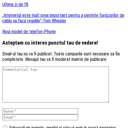
Ultima zi de f8
„Internetul este mult prea important pentru a permite furnizorilor de
cablu sa faca regulile”-Tom Wheeler
Noul model de telefon iPhone
Asteptam cu interes punctul tau de vedere!
Email-ul tau nu va fi publicat. Toate campurile sunt necesare sa fie
completate. Mesajul tau va fi moderat inainte de publicare.
Salvează-mi numele, emailul și site-ul web în acest navigator