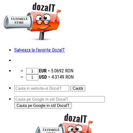
Salveaza la favorite DozaIT
EUR
=
5.0692
RON
USD
=
4.3149
RON
Caută
după:
Sari
la
conținut