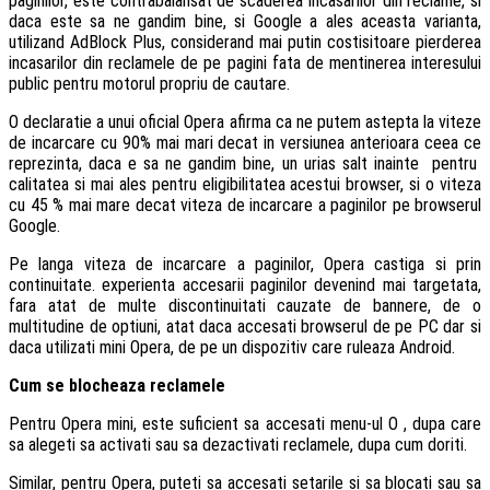
paginilor, este contrabalansat de scaderea incasarilor din reclame, si
daca este sa ne gandim bine, si Google a ales aceasta varianta,
utilizand AdBlock Plus, considerand mai putin costisitoare pierderea
incasarilor din reclamele de pe pagini fata de mentinerea interesului
public pentru motorul propriu de cautare.
O declaratie a unui oficial Opera afirma ca ne putem astepta la viteze
de incarcare cu 90% mai mari decat in versiunea anterioara ceea ce
reprezinta, daca e sa ne gandim bine, un urias salt inainte pentru
calitatea si mai ales pentru eligibilitatea acestui browser, si o viteza
cu 45 % mai mare decat viteza de incarcare a paginilor pe browserul
Google.
Pe langa viteza de incarcare a paginilor, Opera castiga si prin
continuitate. experienta accesarii paginilor devenind mai targetata,
fara atat de multe discontinuitati cauzate de bannere, de o
multitudine de optiuni, atat daca accesati browserul de pe PC dar si
daca utilizati mini Opera, de pe un dispozitiv care ruleaza Android.
Cum se blocheaza reclamele
Pentru Opera mini, este suficient sa accesati menu-ul O , dupa care
sa alegeti sa activati sau sa dezactivati reclamele, dupa cum doriti.
Similar, pentru Opera, puteti sa accesati setarile si sa blocati sau sa