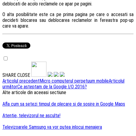
deblocati de acolo reclamele ce apar pe pagini.
O alta posibilitate este ca pe prima pagina pe care o accesati sa
decideti blocarea sau deblocarea reclamelor in fereastra pop-up
care va apare.
SHARE
CLOSE
Navigare
Articolul precedent
Micro computerul perpetuum mobile
Articolul
următor
Ce asteptam de la Google I/O 2016?
articole
Alte articole din aceeasi sectiune
Afla cum sa setezi timpul de plecare si de sosire in Google Maps
Atentie, televizorul ne asculta!
Televizoarele Samsung va vor putea inlocui menajera