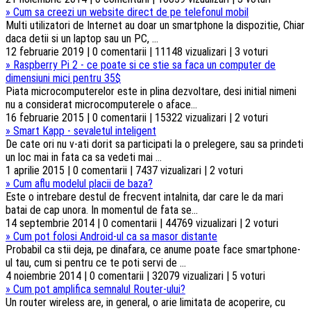
»
Cum sa creezi un website direct de pe telefonul mobil
Multi utilizatori de Internet au doar un smartphone la dispozitie, Chiar
daca detii si un laptop sau un PC, ...
12 februarie 2019 | 0 comentarii | 11148 vizualizari | 3 voturi
»
Raspberry Pi 2 - ce poate si ce stie sa faca un computer de
dimensiuni mici pentru 35$
Piata microcomputerelor este in plina dezvoltare, desi initial nimeni
nu a considerat microcomputerele o aface...
16 februarie 2015 | 0 comentarii | 15322 vizualizari | 2 voturi
»
Smart Kapp - sevaletul inteligent
De cate ori nu v-ati dorit sa participati la o prelegere, sau sa prindeti
un loc mai in fata ca sa vedeti mai ...
1 aprilie 2015 | 0 comentarii | 7437 vizualizari | 2 voturi
»
Cum aflu modelul placii de baza?
Este o intrebare destul de frecvent intalnita, dar care le da mari
batai de cap unora. In momentul de fata se...
14 septembrie 2014 | 0 comentarii | 44769 vizualizari | 2 voturi
»
Cum pot folosi Android-ul ca sa masor distante
Probabil ca stii deja, pe dinafara, ce anume poate face smartphone-
ul tau, cum si pentru ce te poti servi de ...
4 noiembrie 2014 | 0 comentarii | 32079 vizualizari | 5 voturi
»
Cum pot amplifica semnalul Router-ului?
Un router wireless are, in general, o arie limitata de acoperire, cu