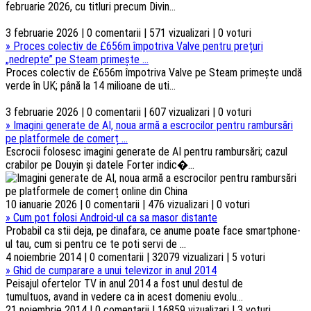
februarie 2026, cu titluri precum Divin...
3 februarie 2026 | 0 comentarii | 571 vizualizari | 0 voturi
»
Proces colectiv de £656m împotriva Valve pentru prețuri
„nedrepte” pe Steam primește ...
Proces colectiv de £656m împotriva Valve pe Steam primește undă
verde în UK; până la 14 milioane de uti...
3 februarie 2026 | 0 comentarii | 607 vizualizari | 0 voturi
»
Imagini generate de AI, noua armă a escrocilor pentru rambursări
pe platformele de comerț ...
Escrocii folosesc imagini generate de AI pentru rambursări; cazul
crabilor pe Douyin și datele Forter indic�...
10 ianuarie 2026 | 0 comentarii | 476 vizualizari | 0 voturi
»
Cum pot folosi Android-ul ca sa masor distante
Probabil ca stii deja, pe dinafara, ce anume poate face smartphone-
ul tau, cum si pentru ce te poti servi de ...
4 noiembrie 2014 | 0 comentarii | 32079 vizualizari | 5 voturi
»
Ghid de cumparare a unui televizor in anul 2014
Peisajul ofertelor TV in anul 2014 a fost unul destul de
tumultuos, avand in vedere ca in acest domeniu evolu...
21 noiembrie 2014 | 0 comentarii | 16859 vizualizari | 3 voturi