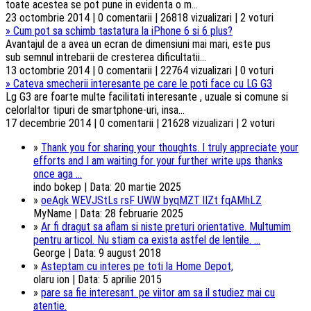
toate acestea se pot pune in evidenta o m...
23 octombrie 2014 | 0 comentarii | 26818 vizualizari | 2 voturi
»
Cum pot sa schimb tastatura la iPhone 6 si 6 plus?
Avantajul de a avea un ecran de dimensiuni mai mari, este pus
sub semnul intrebarii de cresterea dificultatii...
13 octombrie 2014 | 0 comentarii | 22764 vizualizari | 0 voturi
»
Cateva smecherii interesante pe care le poti face cu LG G3
Lg G3 are foarte multe facilitati interesante , uzuale si comune si
celorlaltor tipuri de smartphone-uri, insa...
17 decembrie 2014 | 0 comentarii | 21628 vizualizari | 2 voturi
»
Thank you for sharing your thoughts. I truly appreciate your
efforts and I am waiting for your further write ups thanks
once aga ...
indo bokep | Data: 20 martie 2025
»
oeAgk WEVJStLs rsF UWW byqMZT lIZt fqAMhLZ
MyName | Data: 28 februarie 2025
»
Ar fi dragut sa aflam si niste preturi orientative. Multumim
pentru articol. Nu stiam ca exista astfel de lentile. ...
George | Data: 9 august 2018
»
Asteptam cu interes pe toti la Home Depot,
olaru ion | Data: 5 aprilie 2015
»
pare sa fie interesant. pe viitor am sa il studiez mai cu
atentie.