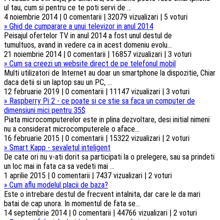
ul tau, cum si pentru ce te poti servi de ...
4 noiembrie 2014 | 0 comentarii | 32079 vizualizari | 5 voturi
»
Ghid de cumparare a unui televizor in anul 2014
Peisajul ofertelor TV in anul 2014 a fost unul destul de
tumultuos, avand in vedere ca in acest domeniu evolu...
21 noiembrie 2014 | 0 comentarii | 16857 vizualizari | 3 voturi
»
Cum sa creezi un website direct de pe telefonul mobil
Multi utilizatori de Internet au doar un smartphone la dispozitie, Chiar
daca detii si un laptop sau un PC, ...
12 februarie 2019 | 0 comentarii | 11147 vizualizari | 3 voturi
»
Raspberry Pi 2 - ce poate si ce stie sa faca un computer de
dimensiuni mici pentru 35$
Piata microcomputerelor este in plina dezvoltare, desi initial nimeni
nu a considerat microcomputerele o aface...
16 februarie 2015 | 0 comentarii | 15322 vizualizari | 2 voturi
»
Smart Kapp - sevaletul inteligent
De cate ori nu v-ati dorit sa participati la o prelegere, sau sa prindeti
un loc mai in fata ca sa vedeti mai ...
1 aprilie 2015 | 0 comentarii | 7437 vizualizari | 2 voturi
»
Cum aflu modelul placii de baza?
Este o intrebare destul de frecvent intalnita, dar care le da mari
batai de cap unora. In momentul de fata se...
14 septembrie 2014 | 0 comentarii | 44766 vizualizari | 2 voturi