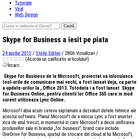
Tutoriale
Viral
Web Design
Caută
după:
Skype for Business a iesit pe piata
24 aprilie 2015
/
Stirile Editiei
/
2806 Vizualizari
/
(Acorda un calificativ articolului!)
Încarc...
Skype for Business de la Microsoft, proiectat sa inlocuiasca
tool-urile de comunicare mai vechi, a fost lansat deja, ca parte
a update-urilor la , Office 2013. Totodata i a fost lansat Skype
for Business Online, pentru clientii lor Office 365 care in mod
curent utilizeaza Lync Online.
Microsoft abia acum cateva saptamani a dezvaluit datele tehnice ale
acestui software. Planul Microsoft de a inlocui Lync a fost anuntat
inca de anul trecut, in momentul in care Microsoft a decis unificarea
produsellor sale in brandul „for business”, brand care include
OneDrive for Business, spatiul de stocare din cloud al lui Microsoft,