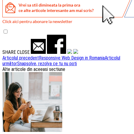
SHARE
CLOSE
Navigare
Articolul precedent
Responsive Web Design in Romania
Articolul
următor
Snapsolve, rezolva ce tu nu poti
articole
Alte articole din aceeasi sectiune