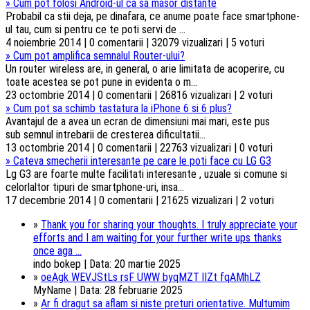
»
Cum pot folosi Android-ul ca sa masor distante
Probabil ca stii deja, pe dinafara, ce anume poate face smartphone-
ul tau, cum si pentru ce te poti servi de ...
4 noiembrie 2014 | 0 comentarii | 32079 vizualizari | 5 voturi
»
Cum pot amplifica semnalul Router-ului?
Un router wireless are, in general, o arie limitata de acoperire, cu
toate acestea se pot pune in evidenta o m...
23 octombrie 2014 | 0 comentarii | 26816 vizualizari | 2 voturi
»
Cum pot sa schimb tastatura la iPhone 6 si 6 plus?
Avantajul de a avea un ecran de dimensiuni mai mari, este pus
sub semnul intrebarii de cresterea dificultatii...
13 octombrie 2014 | 0 comentarii | 22763 vizualizari | 0 voturi
»
Cateva smecherii interesante pe care le poti face cu LG G3
Lg G3 are foarte multe facilitati interesante , uzuale si comune si
celorlaltor tipuri de smartphone-uri, insa...
17 decembrie 2014 | 0 comentarii | 21625 vizualizari | 2 voturi
»
Thank you for sharing your thoughts. I truly appreciate your
efforts and I am waiting for your further write ups thanks
once aga ...
indo bokep | Data: 20 martie 2025
»
oeAgk WEVJStLs rsF UWW byqMZT lIZt fqAMhLZ
MyName | Data: 28 februarie 2025
»
Ar fi dragut sa aflam si niste preturi orientative. Multumim