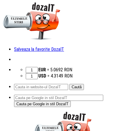
Salveaza la favorite DozaIT
EUR
=
5.0692
RON
USD
=
4.3149
RON
Caută
după:
Sari
la
conținut