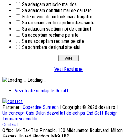
Sa adaugam articole mai des
Sa adaugam continut mai de calitate
Este nevoie de un look mai atragator
Sa eliminam sectiuni putin interesante
Sa adaugam sectiuni noi de continut
Sa acceptam reclame pe site
Sa nu acceptam reclame pe site
Sa schimbam designul site-ului
Vezi Rezultate
Loading ...
Vezi toate sondajele DozaIT
Parteneri:
Copertine Suntech
| Copyright © 2026 dozait.ro |
Un concept Gabi Dulan
dezvoltat de echipa End Soft Design
Termeni si conditii
Contact
Office: Mk Tax The Pinnacle, 150 Midsummer Boulevard, Milton
Keynes, United Kingdom, MK9 1BP