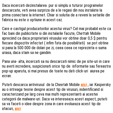
Daca incercati dezinstalarea pur si simplu a tuturor programelor
descarcate, veti avea surpriza de a le regasi din nou instalate la
prima conectare la internet. Chiar si solutia de a reveni la setarile din
fabrica nu este o optiune in acest caz.
Care e castigul producatorilor acestui virus? Cel mai probabil este ca
fac bani din publicitate si din instalarile facute, Chettah Mobile
apreciind ca daca proprietarii virusului vor obtine doar 0,5 $ pentru
fiecare dispozitiv infectat ( infim fata de posibilitati) se pot obtine
si pana la 500 000 de dolari pe zi, ceea ceea ce reprezinta o suma
uriasa, daca stam sa ne gandim.
Pana una- alta, incercati sa nu descarcati nimic de pe site-uri in care
nu aveti incredere, suspicionati orice tip de informatie sau fereastra
pop-up aparuta, si mai presus de toate nu dati click-uri aiurea pe
ecran.
Puteti descarca antivirusul de la Cheetah Mobile
aici
, iar Kaspersky
au o intreaga teorie despre acest tip de virusuri, indentificand si
caracterizand pe larg ceva mai multi reprezentanti ai acestei
categorii de malware-uri. Daca va intereseaza acest aspect, puteti
sa va faceti o idee despre zona in care evolueaza acest tip de
atacuri,
aici