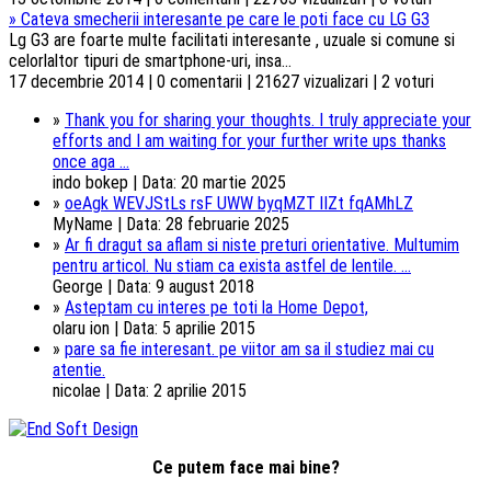
»
Cateva smecherii interesante pe care le poti face cu LG G3
Lg G3 are foarte multe facilitati interesante , uzuale si comune si
celorlaltor tipuri de smartphone-uri, insa...
17 decembrie 2014 | 0 comentarii | 21627 vizualizari | 2 voturi
»
Thank you for sharing your thoughts. I truly appreciate your
efforts and I am waiting for your further write ups thanks
once aga ...
indo bokep | Data: 20 martie 2025
»
oeAgk WEVJStLs rsF UWW byqMZT lIZt fqAMhLZ
MyName | Data: 28 februarie 2025
»
Ar fi dragut sa aflam si niste preturi orientative. Multumim
pentru articol. Nu stiam ca exista astfel de lentile. ...
George | Data: 9 august 2018
»
Asteptam cu interes pe toti la Home Depot,
olaru ion | Data: 5 aprilie 2015
»
pare sa fie interesant. pe viitor am sa il studiez mai cu
atentie.
nicolae | Data: 2 aprilie 2015
Ce putem face mai bine?