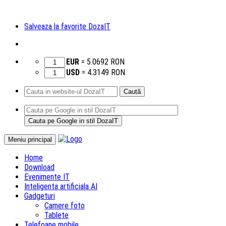
Salveaza la favorite DozaIT
EUR
=
5.0692
RON
USD
=
4.3149
RON
Caută
după:
Sari
Meniu principal
la
Home
conținut
Download
Evenimente IT
Inteligenta artificiala AI
Gadgeturi
Camere foto
Tablete
Telefoane mobile