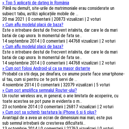
»
Top 5 aplicații de dating în România
Până nu demult, site-urile de matrimoniale erau considerate un
subiect tabu, astăzi aplicațiile mobile de ...
20 mai 2021 | 0 comentarii | 20873 vizualizari | 2 voturi
»
Cum aflu modelul placii de baza?
Este o intrebare destul de frecvent intalnita, dar care le da mari
batai de cap unora. In momentul de fata se...
14 septembrie 2014 | 0 comentarii | 44768 vizualizari | 2 voturi
»
Cum aflu modelul placii de baza?
Este o intrebare destul de frecvent intalnita, dar care le da mari
batai de cap unora. In momentul de fata se...
14 septembrie 2014 | 0 comentarii | 44768 vizualizari | 2 voturi
»
Cum pot folosi Android-ul ca sa masor distante
Probabil ca stii deja, pe dinafara, ce anume poate face smartphone-
ul tau, cum si pentru ce te poti servi de ...
4 noiembrie 2014 | 0 comentarii | 32079 vizualizari | 5 voturi
»
Cum pot amplifica semnalul Router-ului?
Un router wireless are, in general, o arie limitata de acoperire, cu
toate acestea se pot pune in evidenta o m...
23 octombrie 2014 | 0 comentarii | 26817 vizualizari | 2 voturi
»
Cum pot sa schimb tastatura la iPhone 6 si 6 plus?
Avantajul de a avea un ecran de dimensiuni mai mari, este pus
sub semnul intrebarii de cresterea dificultatii...
13 octombrie 2014 | 0 comentarii | 22763 vizualizari | 0 voturi