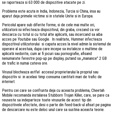
se raporteaza si 63 000 de dispozitive atacate pe zi.
Problema este acuta in India, Indonezia, Turcia si China, insa au
aparut deja primele victime si in statele Unite si in Europa.
Pericolul apare sub diferite forme, si de cele mai multe ori,
utilizatorii isi infecteaza dispozitivul, din graba, crezand ca vor
descarca cu totul si cu totul alte aplicatii, sau incercand sa aiba
acces pe Youtube sau Google. In realitate, Hummer infecteaza
dispozitivul utilizatorului si capata acces la nivel admin la sistemul de
operare al acestuia, dupa care incepe sa instaleze o multime de
aplicatii nedorite, cum ar fi jocuri sau pornografie, afisand
nenumarate ferestre pop-up pe display, putand sa „manance” 2 GB
de trafic in numai cateva ore.
Virusul blocheaza astfel accesul proprietarului la propriul sau
dispozitiv si in acelasi timp consuma cantitati mari de trafic de
internet.
Pentru cei care se confrunta deja cu aceasta problema, Cheetah
Mobile recomanda instalarea Stubborn Trojan Killer, care, se pare ca
reuseste sa indeparteze toate virusurile de acest tip din
dispozitivele afectate, desi o parte din feed-back-ul afisat pe pagina
de descarcare nu este deloc unul care sa sustina aceasta teorie.