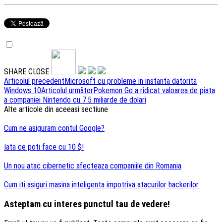
SHARE
CLOSE
Navigare
Articolul precedent
Microsoft cu probleme in instanta datorita
Windows 10
Articolul următor
Pokemon Go a ridicat valoarea de piata
articole
a companiei Nintendo cu 7.5 miliarde de dolari
Alte articole din aceeasi sectiune
Cum ne asiguram contul Google?
Iata ce poti face cu 10 $!
Un nou atac cibernetic afecteaza companiile din Romania
Cum iti asiguri masina inteligenta impotriva atacurilor hackerilor
Asteptam cu interes punctul tau de vedere!