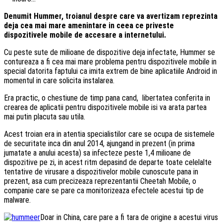
Denumit Hummer, troianul despre care va avertizam reprezinta
deja cea mai mare amenintare in ceea ce priveste
dispozitivele mobile de accesare a internetului.
Cu peste sute de milioane de dispozitive deja infectate, Hummer se
contureaza a fi cea mai mare problema pentru dispozitivele mobile in
special datorita faptului ca imita extrem de bine aplicatiile Android in
momentul in care solicita instalarea.
Era practic, o chestiune de timp pana cand, libertatea conferita in
crearea de aplicatii pentru dispozitivele mobile isi va arata partea
mai putin placuta sau utila.
Acest troian era in atentia specialistilor care se ocupa de sistemele
de securitate inca din anul 2014, ajungand in prezent (in prima
jumatate a anului acesta) sa infecteze peste 1,4 milioane de
dispozitive pe zi, in acest ritm depasind de departe toate celelalte
tentative de virusare a dispozitivelor mobile cunoscute pana in
prezent, asa cum precizeaza reprezentantii Cheetah Mobile, o
companie care se pare ca monitorizeaza efectele acestui tip de
malware.
Doar in China, care pare a fi tara de origine a acestui virus