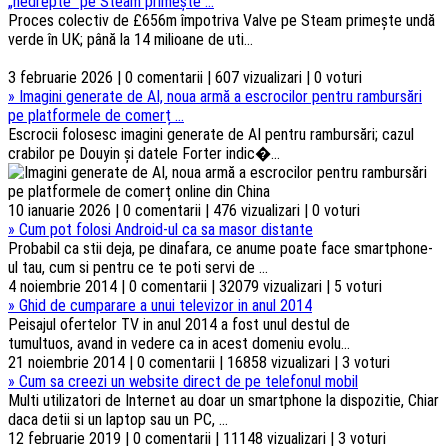
„nedrepte” pe Steam primește ...
Proces colectiv de £656m împotriva Valve pe Steam primește undă
verde în UK; până la 14 milioane de uti...
3 februarie 2026 | 0 comentarii | 607 vizualizari | 0 voturi
»
Imagini generate de AI, noua armă a escrocilor pentru rambursări
pe platformele de comerț ...
Escrocii folosesc imagini generate de AI pentru rambursări; cazul
crabilor pe Douyin și datele Forter indic�...
10 ianuarie 2026 | 0 comentarii | 476 vizualizari | 0 voturi
»
Cum pot folosi Android-ul ca sa masor distante
Probabil ca stii deja, pe dinafara, ce anume poate face smartphone-
ul tau, cum si pentru ce te poti servi de ...
4 noiembrie 2014 | 0 comentarii | 32079 vizualizari | 5 voturi
»
Ghid de cumparare a unui televizor in anul 2014
Peisajul ofertelor TV in anul 2014 a fost unul destul de
tumultuos, avand in vedere ca in acest domeniu evolu...
21 noiembrie 2014 | 0 comentarii | 16858 vizualizari | 3 voturi
»
Cum sa creezi un website direct de pe telefonul mobil
Multi utilizatori de Internet au doar un smartphone la dispozitie, Chiar
daca detii si un laptop sau un PC, ...
12 februarie 2019 | 0 comentarii | 11148 vizualizari | 3 voturi