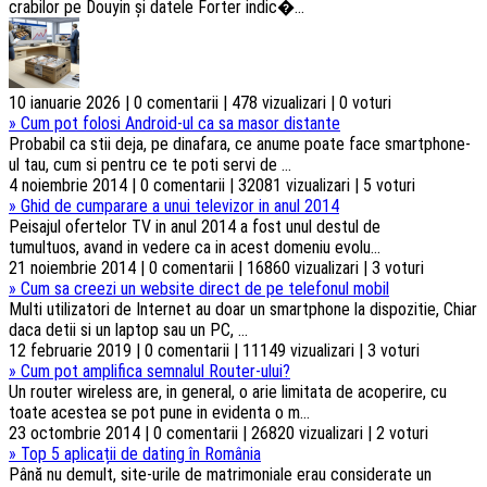
crabilor pe Douyin și datele Forter indic�...
10 ianuarie 2026 | 0 comentarii | 478 vizualizari | 0 voturi
»
Cum pot folosi Android-ul ca sa masor distante
Probabil ca stii deja, pe dinafara, ce anume poate face smartphone-
ul tau, cum si pentru ce te poti servi de ...
4 noiembrie 2014 | 0 comentarii | 32081 vizualizari | 5 voturi
»
Ghid de cumparare a unui televizor in anul 2014
Peisajul ofertelor TV in anul 2014 a fost unul destul de
tumultuos, avand in vedere ca in acest domeniu evolu...
21 noiembrie 2014 | 0 comentarii | 16860 vizualizari | 3 voturi
»
Cum sa creezi un website direct de pe telefonul mobil
Multi utilizatori de Internet au doar un smartphone la dispozitie, Chiar
daca detii si un laptop sau un PC, ...
12 februarie 2019 | 0 comentarii | 11149 vizualizari | 3 voturi
»
Cum pot amplifica semnalul Router-ului?
Un router wireless are, in general, o arie limitata de acoperire, cu
toate acestea se pot pune in evidenta o m...
23 octombrie 2014 | 0 comentarii | 26820 vizualizari | 2 voturi
»
Top 5 aplicații de dating în România
Până nu demult, site-urile de matrimoniale erau considerate un