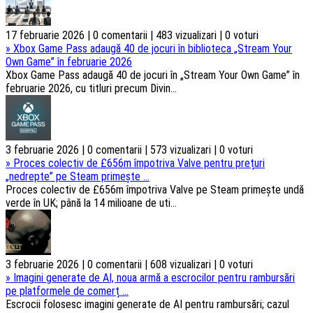
17 februarie 2026 | 0 comentarii | 483 vizualizari | 0 voturi
»
Xbox Game Pass adaugă 40 de jocuri în biblioteca „Stream Your
Own Game” în februarie 2026
Xbox Game Pass adaugă 40 de jocuri în „Stream Your Own Game” în
februarie 2026, cu titluri precum Divin...
3 februarie 2026 | 0 comentarii | 573 vizualizari | 0 voturi
»
Proces colectiv de £656m împotriva Valve pentru prețuri
„nedrepte” pe Steam primește ...
Proces colectiv de £656m împotriva Valve pe Steam primește undă
verde în UK; până la 14 milioane de uti...
3 februarie 2026 | 0 comentarii | 608 vizualizari | 0 voturi
»
Imagini generate de AI, noua armă a escrocilor pentru rambursări
pe platformele de comerț ...
Escrocii folosesc imagini generate de AI pentru rambursări; cazul