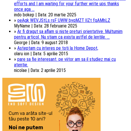
efforts and I am waiting for your further write ups thanks
once aga ...
indo bokep | Data: 20 martie 2025
»
oeAgk WEVJStLs rsF UWW byqMZT lIZt fqAMhLZ
MyName | Data: 28 februarie 2025
»
Ar fi dragut sa aflam si niste preturi orientative. Multumim
pentru articol. Nu stiam ca exista astfel de lentile. ...
George | Data: 9 august 2018
»
Asteptam cu interes pe toti la Home Depot,
olaru ion | Data: 5 aprilie 2015
»
pare sa fie interesant. pe viitor am sa il studiez mai cu
atentie.
nicolae | Data: 2 aprilie 2015