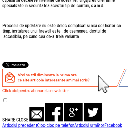
capabil sa deceleze intentiile de acest fel, angajarea unei firme
specializate in securitatea acestui tip de conturi, s.a.m.d.
Procesul de updatare nu este deloc complicat si nici costisitor ca
timp, instalarea unui firewall este , de asemenea, destul de
accesibila, pe cand cea de-a treia varianta…
SHARE
CLOSE
Navigare
Articolul precedent
Cioc-cioc pe telefon
Articolul următor
Facebook