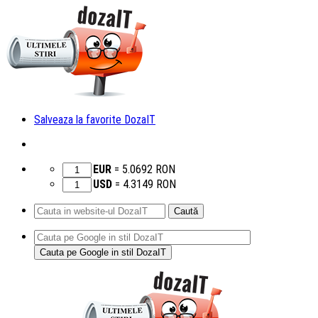
Salveaza la favorite DozaIT
EUR
=
5.0692
RON
USD
=
4.3149
RON
Caută
după:
Sari
la
conținut