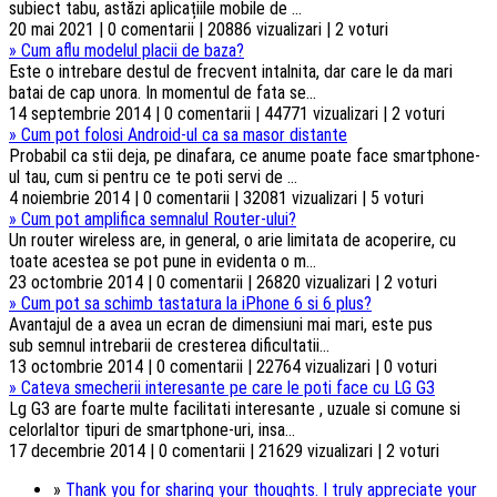
subiect tabu, astăzi aplicațiile mobile de ...
20 mai 2021 | 0 comentarii | 20886 vizualizari | 2 voturi
»
Cum aflu modelul placii de baza?
Este o intrebare destul de frecvent intalnita, dar care le da mari
batai de cap unora. In momentul de fata se...
14 septembrie 2014 | 0 comentarii | 44771 vizualizari | 2 voturi
»
Cum pot folosi Android-ul ca sa masor distante
Probabil ca stii deja, pe dinafara, ce anume poate face smartphone-
ul tau, cum si pentru ce te poti servi de ...
4 noiembrie 2014 | 0 comentarii | 32081 vizualizari | 5 voturi
»
Cum pot amplifica semnalul Router-ului?
Un router wireless are, in general, o arie limitata de acoperire, cu
toate acestea se pot pune in evidenta o m...
23 octombrie 2014 | 0 comentarii | 26820 vizualizari | 2 voturi
»
Cum pot sa schimb tastatura la iPhone 6 si 6 plus?
Avantajul de a avea un ecran de dimensiuni mai mari, este pus
sub semnul intrebarii de cresterea dificultatii...
13 octombrie 2014 | 0 comentarii | 22764 vizualizari | 0 voturi
»
Cateva smecherii interesante pe care le poti face cu LG G3
Lg G3 are foarte multe facilitati interesante , uzuale si comune si
celorlaltor tipuri de smartphone-uri, insa...
17 decembrie 2014 | 0 comentarii | 21629 vizualizari | 2 voturi
»
Thank you for sharing your thoughts. I truly appreciate your