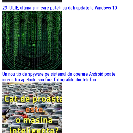
29 IULIE, ultima zi in care puteti sa dati update la Windows 10
Un nou tip de spyware pe sistemul de operare Android poate
înregistra apelurile sau fura fotografiile din telefon