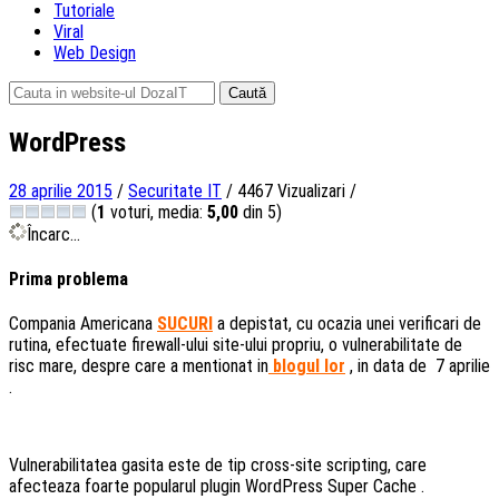
Tutoriale
Viral
Web Design
Caută
după:
WordPress
28 aprilie 2015
/
Securitate IT
/
4467 Vizualizari
/
(
1
voturi, media:
5,00
din 5)
Încarc...
Prima problema
Compania Americana
SUCURI
a depistat, cu ocazia unei verificari de
rutina, efectuate firewall-ului site-ului propriu, o vulnerabilitate de
risc mare, despre care a mentionat in
blogul lor
, in data de 7 aprilie
.
Vulnerabilitatea gasita este de tip cross-site scripting, care
afecteaza foarte popularul plugin WordPress Super Cache .