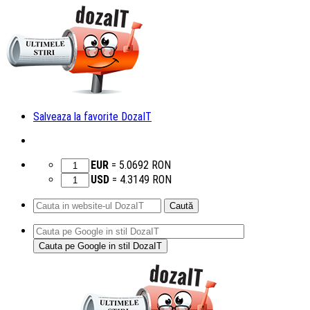
Salveaza la favorite DozaIT
EUR
=
5.0692
RON
USD
=
4.3149
RON
Caută
după:
Sari
la
conținut