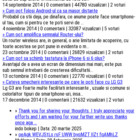
14 septembrie 2014 | 0 comentarii | 44780 vizualizari | 2 voturi
»
Cum pot folosi Android-ul ca sa masor distante
Probabil ca stii deja, pe dinafara, ce anume poate face smartphone-
ul tau, cum si pentru ce te poti servi de ...
4 noiembrie 2014 | 0 comentarii | 32087 vizualizari | 5 voturi
»
Cum pot amplifica semnalul Router-ului?
Un router wireless are, in general, o arie limitata de acoperire, cu
toate acestea se pot pune in evidenta o m...
23 octombrie 2014 | 0 comentarii | 26829 vizualizari | 2 voturi
»
Cum pot sa schimb tastatura la iPhone 6 si 6 plus?
Avantajul de a avea un ecran de dimensiuni mai mari, este pus
sub semnul intrebarii de cresterea dificultatii...
13 octombrie 2014 | 0 comentarii | 22770 vizualizari | 0 voturi
»
Cateva smecherii interesante pe care le poti face cu LG G3
Lg G3 are foarte multe facilitati interesante , uzuale si comune si
celorlaltor tipuri de smartphone-uri, insa...
17 decembrie 2014 | 0 comentarii | 21632 vizualizari | 2 voturi
»
Thank you for sharing your thoughts. I truly appreciate your
efforts and I am waiting for your further write ups thanks
once aga ...
indo bokep | Data: 20 martie 2025
»
oeAgk WEVJStLs rsF UWW byqMZT lIZt fqAMhLZ