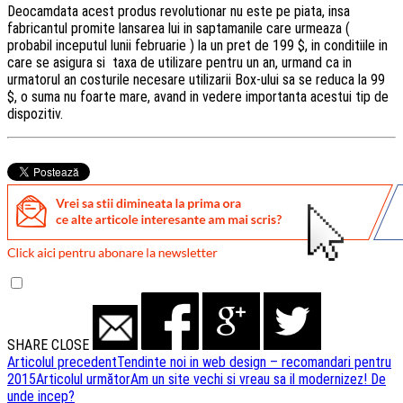
Deocamdata acest produs revolutionar nu este pe piata, insa
fabricantul promite lansarea lui in saptamanile care urmeaza (
probabil inceputul lunii februarie ) la un pret de 199 $, in conditiile in
care se asigura si taxa de utilizare pentru un an, urmand ca in
urmatorul an costurile necesare utilizarii Box-ului sa se reduca la 99
$, o suma nu foarte mare, avand in vedere importanta acestui tip de
dispozitiv.
SHARE
CLOSE
Navigare
Articolul precedent
Tendinte noi in web design – recomandari pentru
2015
Articolul următor
Am un site vechi si vreau sa il modernizez! De
articole
unde incep?