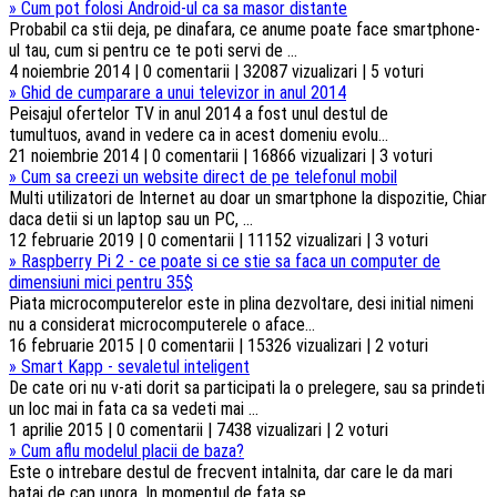
»
Cum pot folosi Android-ul ca sa masor distante
Probabil ca stii deja, pe dinafara, ce anume poate face smartphone-
ul tau, cum si pentru ce te poti servi de ...
4 noiembrie 2014 | 0 comentarii | 32087 vizualizari | 5 voturi
»
Ghid de cumparare a unui televizor in anul 2014
Peisajul ofertelor TV in anul 2014 a fost unul destul de
tumultuos, avand in vedere ca in acest domeniu evolu...
21 noiembrie 2014 | 0 comentarii | 16866 vizualizari | 3 voturi
»
Cum sa creezi un website direct de pe telefonul mobil
Multi utilizatori de Internet au doar un smartphone la dispozitie, Chiar
daca detii si un laptop sau un PC, ...
12 februarie 2019 | 0 comentarii | 11152 vizualizari | 3 voturi
»
Raspberry Pi 2 - ce poate si ce stie sa faca un computer de
dimensiuni mici pentru 35$
Piata microcomputerelor este in plina dezvoltare, desi initial nimeni
nu a considerat microcomputerele o aface...
16 februarie 2015 | 0 comentarii | 15326 vizualizari | 2 voturi
»
Smart Kapp - sevaletul inteligent
De cate ori nu v-ati dorit sa participati la o prelegere, sau sa prindeti
un loc mai in fata ca sa vedeti mai ...
1 aprilie 2015 | 0 comentarii | 7438 vizualizari | 2 voturi
»
Cum aflu modelul placii de baza?
Este o intrebare destul de frecvent intalnita, dar care le da mari
batai de cap unora. In momentul de fata se...