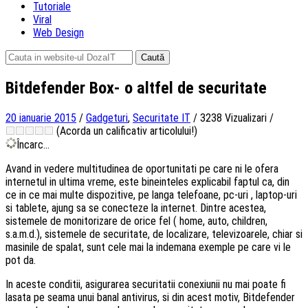
Tutoriale
Viral
Web Design
Caută
după:
Bitdefender Box- o altfel de securitate
20 ianuarie 2015
/
Gadgeturi
,
Securitate IT
/
3238 Vizualizari
/
(Acorda un calificativ articolului!)
Încarc...
Avand in vedere multitudinea de oportunitati pe care ni le ofera
internetul in ultima vreme, este bineinteles explicabil faptul ca, din
ce in ce mai multe dispozitive, pe langa telefoane, pc-uri , laptop-uri
si tablete, ajung sa se conecteze la internet. Dintre acestea,
sistemele de monitorizare de orice fel ( home, auto, children,
s.a.m.d.), sistemele de securitate, de localizare, televizoarele, chiar si
masinile de spalat, sunt cele mai la indemana exemple pe care vi le
pot da.
In aceste conditii, asigurarea securitatii conexiunii nu mai poate fi
lasata pe seama unui banal antivirus, si din acest motiv, Bitdefender