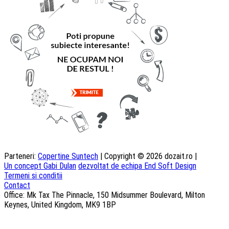
Parteneri:
Copertine Suntech
| Copyright © 2026 dozait.ro |
Un concept Gabi Dulan
dezvoltat de echipa End Soft Design
Termeni si conditii
Contact
Office: Mk Tax The Pinnacle, 150 Midsummer Boulevard, Milton
Keynes, United Kingdom, MK9 1BP