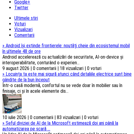
Google+
Twitter
Ultimele stiri
Voturi
Vizualizari
Comentarii
»
Android își extinde frontierele: noutăți cheie din ecosistemul mobil
în ultimele 48 de ore
Android accelerează cu actualizări de securitate, AI-on-device și
interoperabilitate, conturând o experien...
9 august 2026 | 0 comentarii | 18 vizualizari | 0 voturi
»
Locuința ta este mai sigură atunci când detaliile electrice sunt bine
gândite de la bun început
Într-o casă modernă, confortul nu se vede doar în mobilier sau în
finisaje, ci și în acele elemente dis...
10 iulie 2026 | 0 comentarii | 83 vizualizari | 0 voturi
»
Șeful diviziei de AI de la Microsoft estimează doi ani până la
automatizarea pe scară ...