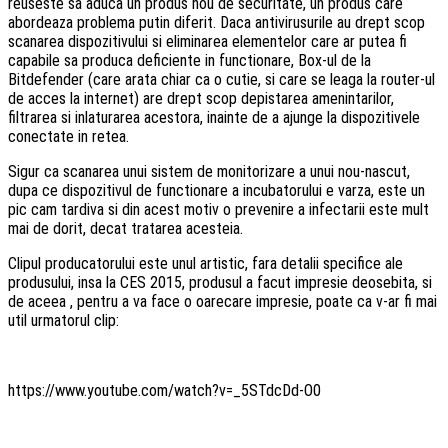
reuseste sa aduca un produs nou de securitate, un produs care
abordeaza problema putin diferit. Daca antivirusurile au drept scop
scanarea dispozitivului si eliminarea elementelor care ar putea fi
capabile sa produca deficiente in functionare, Box-ul de la
Bitdefender (care arata chiar ca o cutie, si care se leaga la router-ul
de acces la internet) are drept scop depistarea amenintarilor,
filtrarea si inlaturarea acestora, inainte de a ajunge la dispozitivele
conectate in retea.
Sigur ca scanarea unui sistem de monitorizare a unui nou-nascut,
dupa ce dispozitivul de functionare a incubatorului e varza, este un
pic cam tardiva si din acest motiv o prevenire a infectarii este mult
mai de dorit, decat tratarea acesteia.
Clipul producatorului este unul artistic, fara detalii specifice ale
produsului, insa la CES 2015, produsul a facut impresie deosebita, si
de aceea , pentru a va face o oarecare impresie, poate ca v-ar fi mai
util urmatorul clip:
https://www.youtube.com/watch?v=_5STdcDd-O0