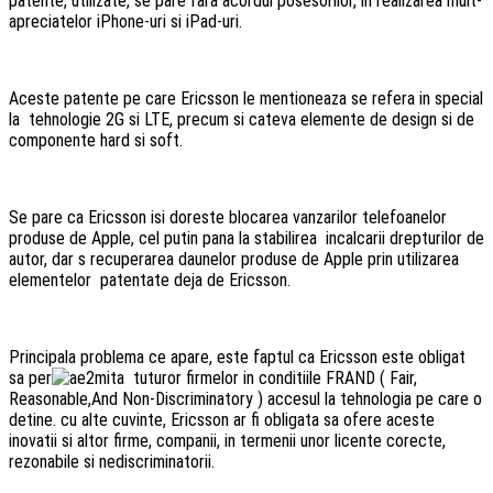
patente, utilizate, se pare fara acordul posesorilor, in realizarea mult-
apreciatelor iPhone-uri si iPad-uri.
Aceste patente pe care Ericsson le mentioneaza se refera in special
la tehnologie 2G si LTE, precum si cateva elemente de design si de
componente hard si soft.
Se pare ca Ericsson isi doreste blocarea vanzarilor telefoanelor
produse de Apple, cel putin pana la stabilirea incalcarii drepturilor de
autor, dar s recuperarea daunelor produse de Apple prin utilizarea
elementelor patentate deja de Ericsson.
Principala problema ce apare, este faptul ca Ericsson este obligat
sa per
mita tuturor firmelor in conditiile FRAND ( Fair,
Reasonable,And Non-Discriminatory )
accesul la tehnologia pe care o
detine. cu alte cuvinte, Ericsson ar fi obligata sa ofere aceste
inovatii si altor firme, companii, in termenii unor licente corecte,
rezonabile si nediscriminatorii.