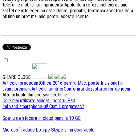
telefonie mobila, iar imprudenta Apple de a refuza incheierea unei
astfel de intelegeri nu este decat, probabil, tentativa acestora de a
obtine un pret mai mic pentru aceste licente.
SHARE
CLOSE
Navigare
Articolul precedent
Office 2016 pentru Mac, poate fi vizionat in
avant-premiera
Articolul următor
Conferinta dezvoltatorilor de jocuri
articole
Alte articole din aceeasi sectiune
Cele mai utilizate aplicatii pentru iPad
Imi vand smartphone-ul! Cum il pregatesc?
Spatiu de stocare in cloud pana la 10 GB
Microsoft aduce boti pe Skype si nu doar acolo