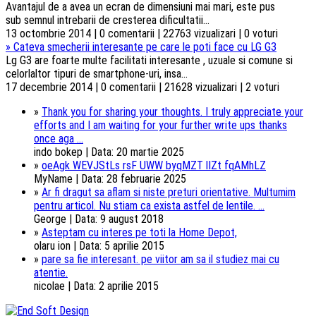
Avantajul de a avea un ecran de dimensiuni mai mari, este pus
sub semnul intrebarii de cresterea dificultatii...
13 octombrie 2014 | 0 comentarii | 22763 vizualizari | 0 voturi
»
Cateva smecherii interesante pe care le poti face cu LG G3
Lg G3 are foarte multe facilitati interesante , uzuale si comune si
celorlaltor tipuri de smartphone-uri, insa...
17 decembrie 2014 | 0 comentarii | 21628 vizualizari | 2 voturi
»
Thank you for sharing your thoughts. I truly appreciate your
efforts and I am waiting for your further write ups thanks
once aga ...
indo bokep | Data: 20 martie 2025
»
oeAgk WEVJStLs rsF UWW byqMZT lIZt fqAMhLZ
MyName | Data: 28 februarie 2025
»
Ar fi dragut sa aflam si niste preturi orientative. Multumim
pentru articol. Nu stiam ca exista astfel de lentile. ...
George | Data: 9 august 2018
»
Asteptam cu interes pe toti la Home Depot,
olaru ion | Data: 5 aprilie 2015
»
pare sa fie interesant. pe viitor am sa il studiez mai cu
atentie.
nicolae | Data: 2 aprilie 2015