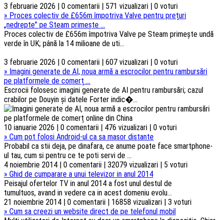
3 februarie 2026 | 0 comentarii | 571 vizualizari | 0 voturi
»
Proces colectiv de £656m împotriva Valve pentru prețuri
„nedrepte” pe Steam primește ...
Proces colectiv de £656m împotriva Valve pe Steam primește undă
verde în UK; până la 14 milioane de uti...
3 februarie 2026 | 0 comentarii | 607 vizualizari | 0 voturi
»
Imagini generate de AI, noua armă a escrocilor pentru rambursări
pe platformele de comerț ...
Escrocii folosesc imagini generate de AI pentru rambursări; cazul
crabilor pe Douyin și datele Forter indic�...
10 ianuarie 2026 | 0 comentarii | 476 vizualizari | 0 voturi
»
Cum pot folosi Android-ul ca sa masor distante
Probabil ca stii deja, pe dinafara, ce anume poate face smartphone-
ul tau, cum si pentru ce te poti servi de ...
4 noiembrie 2014 | 0 comentarii | 32079 vizualizari | 5 voturi
»
Ghid de cumparare a unui televizor in anul 2014
Peisajul ofertelor TV in anul 2014 a fost unul destul de
tumultuos, avand in vedere ca in acest domeniu evolu...
21 noiembrie 2014 | 0 comentarii | 16858 vizualizari | 3 voturi
»
Cum sa creezi un website direct de pe telefonul mobil