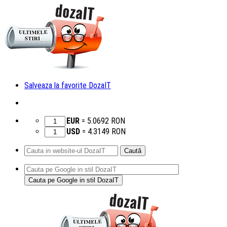
Salveaza la favorite DozaIT
EUR
=
5.0692
RON
USD
=
4.3149
RON
Caută
după:
Sari
la
conținut