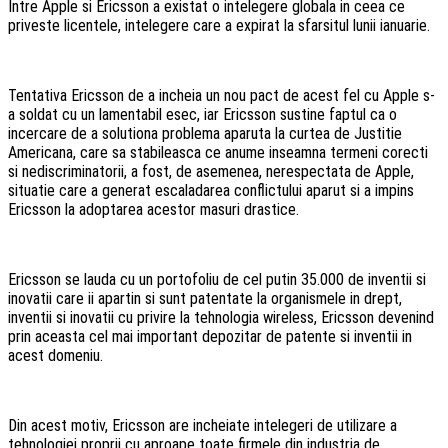
Intre Apple si Ericsson a existat o intelegere globala in ceea ce
priveste licentele, intelegere care a expirat la sfarsitul lunii ianuarie.
Tentativa Ericsson de a incheia un nou pact de acest fel cu Apple s-
a soldat cu un lamentabil esec, iar Ericsson sustine faptul ca o
incercare de a solutiona problema aparuta la curtea de Justitie
Americana, care sa stabileasca ce anume inseamna termeni corecti
si nediscriminatorii, a fost, de asemenea, nerespectata de Apple,
situatie care a generat escaladarea conflictului aparut si a impins
Ericsson la adoptarea acestor masuri drastice.
Ericsson se lauda cu un portofoliu de cel putin 35.000 de inventii si
inovatii care ii apartin si sunt patentate la organismele in drept,
inventii si inovatii cu privire la tehnologia wireless, Ericsson devenind
prin aceasta cel mai important depozitar de patente si inventii in
acest domeniu.
Din acest motiv, Ericsson are incheiate intelegeri de utilizare a
tehnologiei proprii cu aproape toate firmele din industria de