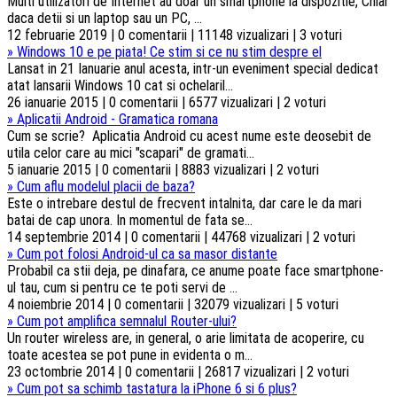
Multi utilizatori de Internet au doar un smartphone la dispozitie, Chiar
daca detii si un laptop sau un PC, ...
12 februarie 2019 | 0 comentarii | 11148 vizualizari | 3 voturi
»
Windows 10 e pe piata! Ce stim si ce nu stim despre el
Lansat in 21 Ianuarie anul acesta, intr-un eveniment special dedicat
atat lansarii Windows 10 cat si ochelaril...
26 ianuarie 2015 | 0 comentarii | 6577 vizualizari | 2 voturi
»
Aplicatii Android - Gramatica romana
Cum se scrie? Aplicatia Android cu acest nume este deosebit de
utila celor care au mici "scapari" de gramati...
5 ianuarie 2015 | 0 comentarii | 8883 vizualizari | 2 voturi
»
Cum aflu modelul placii de baza?
Este o intrebare destul de frecvent intalnita, dar care le da mari
batai de cap unora. In momentul de fata se...
14 septembrie 2014 | 0 comentarii | 44768 vizualizari | 2 voturi
»
Cum pot folosi Android-ul ca sa masor distante
Probabil ca stii deja, pe dinafara, ce anume poate face smartphone-
ul tau, cum si pentru ce te poti servi de ...
4 noiembrie 2014 | 0 comentarii | 32079 vizualizari | 5 voturi
»
Cum pot amplifica semnalul Router-ului?
Un router wireless are, in general, o arie limitata de acoperire, cu
toate acestea se pot pune in evidenta o m...
23 octombrie 2014 | 0 comentarii | 26817 vizualizari | 2 voturi
»
Cum pot sa schimb tastatura la iPhone 6 si 6 plus?