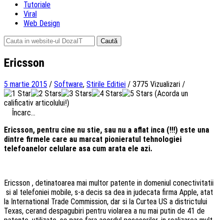
Tutoriale
Viral
Web Design
Caută
după:
Ericsson
5 martie 2015
/
Software
,
Stirile Editiei
/
3775 Vizualizari
/
(Acorda un
calificativ articolului!)
Încarc...
Ericsson, pentru cine nu stie, sau nu a aflat inca (!!!) este una
dintre firmele care au marcat pionieratul tehnologiei
telefoanelor celulare asa cum arata ele azi.
Ericsson , detinatoarea mai multor patente in domeniul conectivitatii
si al telefoniei mobile, s-a decis sa dea in judecata firma Apple, atat
la International Trade Commission, dar si la Curtea US a districtului
Texas, cerand despagubiri pentru violarea a nu mai putin de 41 de