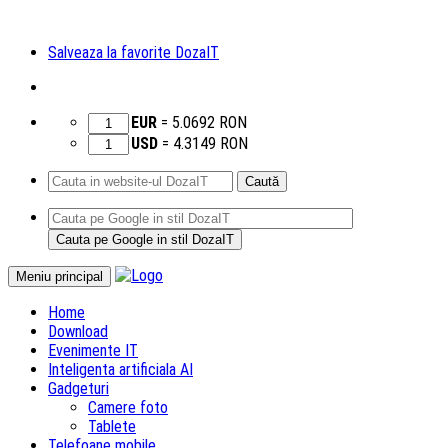
Salveaza la favorite DozaIT
EUR
=
5.0692
RON
USD
=
4.3149
RON
Caută
după:
Sari
Meniu principal
la
Home
conținut
Download
Evenimente IT
Inteligenta artificiala AI
Gadgeturi
Camere foto
Tablete
Telefoane mobile