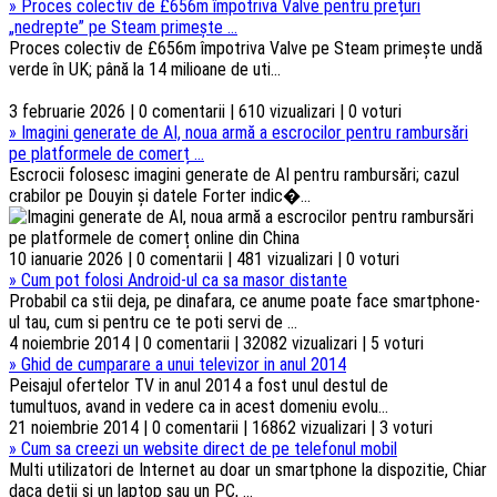
»
Proces colectiv de £656m împotriva Valve pentru prețuri
„nedrepte” pe Steam primește ...
Proces colectiv de £656m împotriva Valve pe Steam primește undă
verde în UK; până la 14 milioane de uti...
3 februarie 2026 | 0 comentarii | 610 vizualizari | 0 voturi
»
Imagini generate de AI, noua armă a escrocilor pentru rambursări
pe platformele de comerț ...
Escrocii folosesc imagini generate de AI pentru rambursări; cazul
crabilor pe Douyin și datele Forter indic�...
10 ianuarie 2026 | 0 comentarii | 481 vizualizari | 0 voturi
»
Cum pot folosi Android-ul ca sa masor distante
Probabil ca stii deja, pe dinafara, ce anume poate face smartphone-
ul tau, cum si pentru ce te poti servi de ...
4 noiembrie 2014 | 0 comentarii | 32082 vizualizari | 5 voturi
»
Ghid de cumparare a unui televizor in anul 2014
Peisajul ofertelor TV in anul 2014 a fost unul destul de
tumultuos, avand in vedere ca in acest domeniu evolu...
21 noiembrie 2014 | 0 comentarii | 16862 vizualizari | 3 voturi
»
Cum sa creezi un website direct de pe telefonul mobil
Multi utilizatori de Internet au doar un smartphone la dispozitie, Chiar
daca detii si un laptop sau un PC, ...