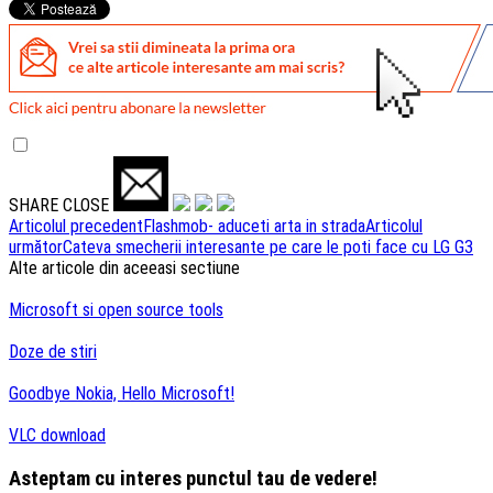
SHARE
CLOSE
Navigare
Articolul precedent
Flashmob- aduceti arta in strada
Articolul
următor
Cateva smecherii interesante pe care le poti face cu LG G3
articole
Alte articole din aceeasi sectiune
Microsoft si open source tools
Doze de stiri
Goodbye Nokia, Hello Microsoft!
VLC download
Asteptam cu interes punctul tau de vedere!