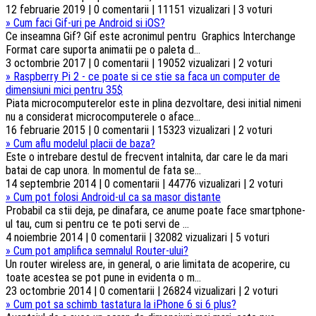
12 februarie 2019 | 0 comentarii | 11151 vizualizari | 3 voturi
»
Cum faci Gif-uri pe Android si iOS?
Ce inseamna Gif? Gif este acronimul pentru Graphics Interchange
Format care suporta animatii pe o paleta d...
3 octombrie 2017 | 0 comentarii | 19052 vizualizari | 2 voturi
»
Raspberry Pi 2 - ce poate si ce stie sa faca un computer de
dimensiuni mici pentru 35$
Piata microcomputerelor este in plina dezvoltare, desi initial nimeni
nu a considerat microcomputerele o aface...
16 februarie 2015 | 0 comentarii | 15323 vizualizari | 2 voturi
»
Cum aflu modelul placii de baza?
Este o intrebare destul de frecvent intalnita, dar care le da mari
batai de cap unora. In momentul de fata se...
14 septembrie 2014 | 0 comentarii | 44776 vizualizari | 2 voturi
»
Cum pot folosi Android-ul ca sa masor distante
Probabil ca stii deja, pe dinafara, ce anume poate face smartphone-
ul tau, cum si pentru ce te poti servi de ...
4 noiembrie 2014 | 0 comentarii | 32082 vizualizari | 5 voturi
»
Cum pot amplifica semnalul Router-ului?
Un router wireless are, in general, o arie limitata de acoperire, cu
toate acestea se pot pune in evidenta o m...
23 octombrie 2014 | 0 comentarii | 26824 vizualizari | 2 voturi
»
Cum pot sa schimb tastatura la iPhone 6 si 6 plus?