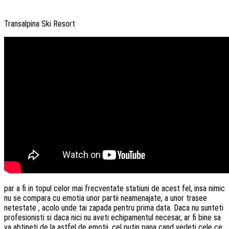
Transalpina Ski Resort
par a fi in topul celor mai frecventate statiuni de acest fel, insa nimic
nu se compara cu emotia unor partii neamenajate, a unor trasee
netestate , acolo unde tai zapada pentru prima data. Daca nu sunteti
profesionisti si daca nici nu aveti echipamentul necesar, ar fi bine sa
va abtineti de la astfel de emotii, cel putin pana cand vedeti cele ce