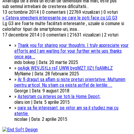
Avantajul de a avea un ecran de dimensiuni mai mari, este pus
sub semnul intrebarii de cresterea dificultatii...
13 octombrie 2014 | 0 comentarii | 22769 vizualizari | 0 voturi
»
Cateva smecherii interesante pe care le poti face cu LG G3
Lg G3 are foarte multe facilitati interesante , uzuale si comune si
celorlaltor tipuri de smartphone-uri, insa...
17 decembrie 2014 | 0 comentarii | 21631 vizualizari | 2 voturi
»
Thank you for sharing your thoughts. I truly appreciate your
efforts and I am waiting for your further write ups thanks
once aga ...
indo bokep | Data: 20 martie 2025
»
oeAgk WEVJStLs rsF UWW byqMZT lIZt fqAMhLZ
MyName | Data: 28 februarie 2025
»
Ar fi dragut sa aflam si niste preturi orientative. Multumim
pentru articol. Nu stiam ca exista astfel de lentile. ...
George | Data: 9 august 2018
»
Asteptam cu interes pe toti la Home Depot,
olaru ion | Data: 5 aprilie 2015
»
pare sa fie interesant. pe viitor am sa il studiez mai cu
atentie.
nicolae | Data: 2 aprilie 2015