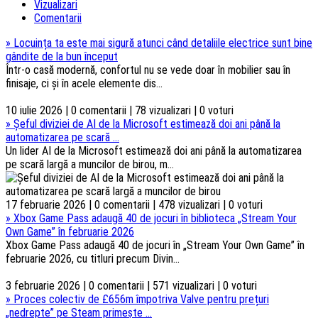
Vizualizari
Comentarii
»
Locuința ta este mai sigură atunci când detaliile electrice sunt bine
gândite de la bun început
Într-o casă modernă, confortul nu se vede doar în mobilier sau în
finisaje, ci și în acele elemente dis...
10 iulie 2026 | 0 comentarii | 78 vizualizari | 0 voturi
»
Șeful diviziei de AI de la Microsoft estimează doi ani până la
automatizarea pe scară ...
Un lider AI de la Microsoft estimează doi ani până la automatizarea
pe scară largă a muncilor de birou, m...
17 februarie 2026 | 0 comentarii | 478 vizualizari | 0 voturi
»
Xbox Game Pass adaugă 40 de jocuri în biblioteca „Stream Your
Own Game” în februarie 2026
Xbox Game Pass adaugă 40 de jocuri în „Stream Your Own Game” în
februarie 2026, cu titluri precum Divin...
3 februarie 2026 | 0 comentarii | 571 vizualizari | 0 voturi
»
Proces colectiv de £656m împotriva Valve pentru prețuri
„nedrepte” pe Steam primește ...