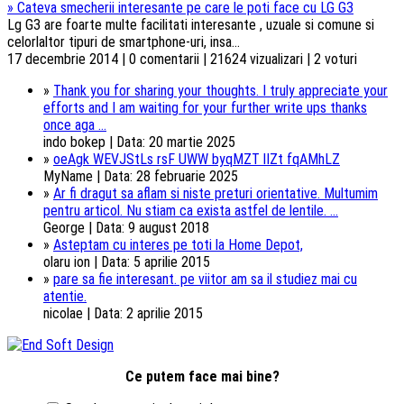
»
Cateva smecherii interesante pe care le poti face cu LG G3
Lg G3 are foarte multe facilitati interesante , uzuale si comune si
celorlaltor tipuri de smartphone-uri, insa...
17 decembrie 2014 | 0 comentarii | 21624 vizualizari | 2 voturi
»
Thank you for sharing your thoughts. I truly appreciate your
efforts and I am waiting for your further write ups thanks
once aga ...
indo bokep | Data: 20 martie 2025
»
oeAgk WEVJStLs rsF UWW byqMZT lIZt fqAMhLZ
MyName | Data: 28 februarie 2025
»
Ar fi dragut sa aflam si niste preturi orientative. Multumim
pentru articol. Nu stiam ca exista astfel de lentile. ...
George | Data: 9 august 2018
»
Asteptam cu interes pe toti la Home Depot,
olaru ion | Data: 5 aprilie 2015
»
pare sa fie interesant. pe viitor am sa il studiez mai cu
atentie.
nicolae | Data: 2 aprilie 2015
Ce putem face mai bine?