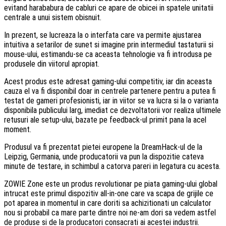
evitand harababura de cabluri ce apare de obicei in spatele unitatii
centrale a unui sistem obisnuit.
In prezent, se lucreaza la o interfata care va permite ajustarea
intuitiva a setarilor de sunet si imagine prin intermediul tastaturii si
mouse-ului, estimandu-se ca aceasta tehnologie va fi introdusa pe
produsele din viitorul apropiat.
Acest produs este adresat gaming-ului competitiv, iar din aceasta
cauza el va fi disponibil doar in centrele partenere pentru a putea fi
testat de gameri profesionisti, iar in viitor se va lucra si la o varianta
disponibila publicului larg, imediat ce dezvoltatorii vor realiza ultimele
retusuri ale setup-ului, bazate pe feedback-ul primit pana la acel
moment.
Produsul va fi prezentat pietei europene la DreamHack-ul de la
Leipzig, Germania, unde producatorii va pun la dispozitie cateva
minute de testare, in schimbul a catorva pareri in legatura cu acesta.
ZOWIE Zone este un produs revolutionar pe piata gaming-ului global
intrucat este primul dispozitiv all-in-one care va scapa de grijile ce
pot aparea in momentul in care doriti sa achizitionati un calculator
nou si probabil ca mare parte dintre noi ne-am dori sa vedem astfel
de produse si de la producatori consacrati ai acestei industrii.