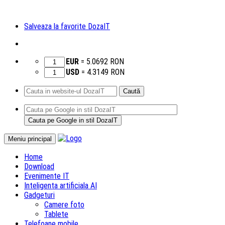
Salveaza la favorite DozaIT
EUR
=
5.0692
RON
USD
=
4.3149
RON
Caută
după:
Sari
Meniu principal
la
Home
conținut
Download
Evenimente IT
Inteligenta artificiala AI
Gadgeturi
Camere foto
Tablete
Telefoane mobile