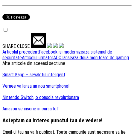
SHARE
CLOSE
Navigare
Articolul precedent
Facebook isi modernizeaza sistemul de
securitate
Articolul următor
AOC lanseaza doua monitoare de gaming
articole
Alte articole din aceeasi sectiune
Smart Kapp – sevaletul inteligent
Vernee va lansa un nou smartphone!
Nintendo Switch, o consola revolutionara
Amazon se inscrie in cursa IoT
Asteptam cu interes punctul tau de vedere!
Email-ul tau nu va fi publicat. Toate campurile sunt necesare sa fie