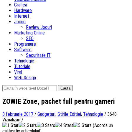
Grafica
Hardware
Internet
Jocuri
Review Jocuri
Marketing Online
SEO
Programare
Software
Securitate IT
Tehnologie
Tutoriale
Viral
Web Design
Caută
după:
ZOWIE Zone, pachet full pentru gameri
3 februarie 2017
/
Gadgeturi
,
Stirile Editiei
,
Tehnologie
/
3648
Vizualizari
/
(Acorda un
calificativ articolului!)