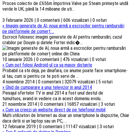
Proces colectiv de £656m împotriva Valve pe Steam primește undă
verde în UK; până la 14 milioane de uti...
3 februarie 2026 | 0 comentarii | 606 vizualizari | 0 voturi
»
Imagini generate de AI, noua armă a escrocilor pentru rambursări
pe platformele de comerț ...
Escrocii folosesc imagini generate de AI pentru rambursări; cazul
crabilor pe Douyin și datele Forter indic�...
10 ianuarie 2026 | 0 comentarii | 476 vizualizari | 0 voturi
»
Cum pot folosi Android-ul ca sa masor distante
Probabil ca stii deja, pe dinafara, ce anume poate face smartphone-
ul tau, cum si pentru ce te poti servi de ...
4 noiembrie 2014 | 0 comentarii | 32079 vizualizari | 5 voturi
»
Ghid de cumparare a unui televizor in anul 2014
Peisajul ofertelor TV in anul 2014 a fost unul destul de
tumultuos, avand in vedere ca in acest domeniu evolu...
21 noiembrie 2014 | 0 comentarii | 16857 vizualizari | 3 voturi
»
Cum sa creezi un website direct de pe telefonul mobil
Multi utilizatori de Internet au doar un smartphone la dispozitie, Chiar
daca detii si un laptop sau un PC, ...
12 februarie 2019 | 0 comentarii | 11147 vizualizari | 3 voturi