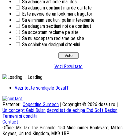
Sa adaugam articole mai des
Sa adaugam continut mai de calitate
Este nevoie de un look mai atragator
Sa eliminam sectiuni putin interesante
Sa adaugam sectiuni noi de continut
Sa acceptam reclame pe site
Sa nu acceptam reclame pe site
Sa schimbam designul site-ului
Vezi Rezultate
Loading ...
Vezi toate sondajele DozaIT
Parteneri:
Copertine Suntech
| Copyright © 2026 dozait.ro |
Un concept Gabi Dulan
dezvoltat de echipa End Soft Design
Termeni si conditii
Contact
Office: Mk Tax The Pinnacle, 150 Midsummer Boulevard, Milton
Keynes, United Kingdom, MK9 1BP