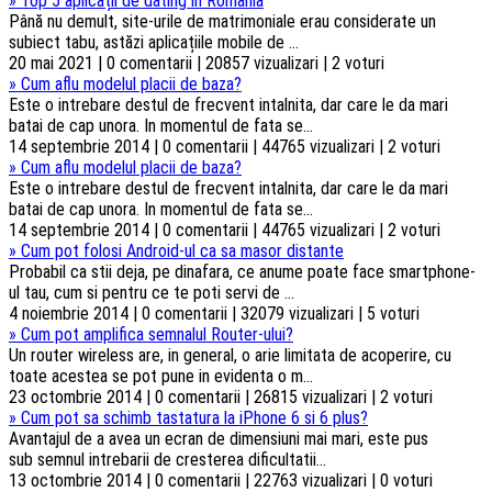
»
Top 5 aplicații de dating în România
Până nu demult, site-urile de matrimoniale erau considerate un
subiect tabu, astăzi aplicațiile mobile de ...
20 mai 2021 | 0 comentarii | 20857 vizualizari | 2 voturi
»
Cum aflu modelul placii de baza?
Este o intrebare destul de frecvent intalnita, dar care le da mari
batai de cap unora. In momentul de fata se...
14 septembrie 2014 | 0 comentarii | 44765 vizualizari | 2 voturi
»
Cum aflu modelul placii de baza?
Este o intrebare destul de frecvent intalnita, dar care le da mari
batai de cap unora. In momentul de fata se...
14 septembrie 2014 | 0 comentarii | 44765 vizualizari | 2 voturi
»
Cum pot folosi Android-ul ca sa masor distante
Probabil ca stii deja, pe dinafara, ce anume poate face smartphone-
ul tau, cum si pentru ce te poti servi de ...
4 noiembrie 2014 | 0 comentarii | 32079 vizualizari | 5 voturi
»
Cum pot amplifica semnalul Router-ului?
Un router wireless are, in general, o arie limitata de acoperire, cu
toate acestea se pot pune in evidenta o m...
23 octombrie 2014 | 0 comentarii | 26815 vizualizari | 2 voturi
»
Cum pot sa schimb tastatura la iPhone 6 si 6 plus?
Avantajul de a avea un ecran de dimensiuni mai mari, este pus
sub semnul intrebarii de cresterea dificultatii...
13 octombrie 2014 | 0 comentarii | 22763 vizualizari | 0 voturi