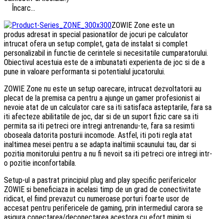
Încarc...
ZOWIE Zone este un
produs adresat in special pasionatilor de jocuri pe calculator
intrucat ofera un setup complet, gata de instalat si complet
personalizabil in functie de cerintele si necesitatile cumparatorului.
Obiectivul acestuia este de a imbunatati experienta de joc si de a
pune in valoare performanta si potentialul jucatorului.
ZOWIE Zone nu este un setup oarecare, intrucat dezvoltatorii au
plecat de la premisa ca pentru a ajunge un gamer profesionist ai
nevoie atat de un calculator care sa iti satisfaca asteptarile, fara sa
iti afecteze abilitatile de joc, dar si de un suport fizic care sa iti
permita sa iti petreci ore intregi antrenandu-te, fara sa resimti
oboseala datorita posturii incomode. Astfel, iti poti regla atat
inaltimea mesei pentru a se adapta inaltimii scaunului tau, dar si
pozitia monitorului pentru a nu fi nevoit sa iti petreci ore intregi intr-
o pozitie inconfortabila.
Setup-ul a pastrat principiul plug and play specific perifericelor
ZOWIE si beneficiaza in acelasi timp de un grad de conectivitate
ridicat, el fiind prevazut cu numeroase porturi foarte usor de
accesat pentru perifericele de gaming, prin intermediul carora se
asigura conectarea/deconectarea acestora cu efort minim si