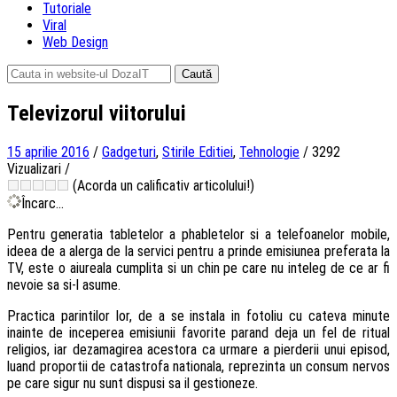
Tutoriale
Viral
Web Design
Caută
după:
Televizorul viitorului
15 aprilie 2016
/
Gadgeturi
,
Stirile Editiei
,
Tehnologie
/
3292
Vizualizari
/
(Acorda un calificativ articolului!)
Încarc...
Pentru generatia tabletelor a phabletelor si a telefoanelor mobile,
ideea de a alerga de la servici pentru a prinde emisiunea preferata la
TV, este o aiureala cumplita si un chin pe care nu inteleg de ce ar fi
nevoie sa si-l asume.
Practica parintilor lor, de a se instala in fotoliu cu cateva minute
inainte de inceperea emisiunii favorite parand deja un fel de ritual
religios, iar dezamagirea acestora ca urmare a pierderii unui episod,
luand proportii de catastrofa nationala, reprezinta un consum nervos
pe care sigur nu sunt dispusi sa il gestioneze.