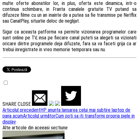
multe oferte abonatilor lor, in plus, oferta este dinamica, intr-o
continua schimbare, in Franta canalele gratuite TV putand sa
difuzeze filme cu un an inainte de a putea sa fie transmise pe Netflix
sau CanalPlay, situatie deloc de neglijat.
Sigur ca aceasta patforma va permite vizionarea programelor care
sunt online pe TV, insa pe fiecare canal puteti sa alegeti sa vizionati
oricare dintre programele deja difuzate, fara sa va faceti grija ca ar
trebui inregistrate in vreo memorie temporara sau nu.
SHARE
CLOSE
Navigare
Articolul precedent
HP anunta lansarea celui mai subtire laptop de
pana acum
Articolul următor
Cum poti sa iti transformi propria piele in
articole
display
Alte articole din aceeasi sectiune