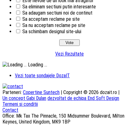
Este nevoie de un look mai atragator
Sa eliminam sectiuni putin interesante
Sa adaugam sectiuni noi de continut
Sa acceptam reclame pe site
Sa nu acceptam reclame pe site
Sa schimbam designul site-ului
Vezi Rezultate
Loading ...
Vezi toate sondajele DozaIT
Parteneri:
Copertine Suntech
| Copyright © 2026 dozait.ro |
Un concept Gabi Dulan
dezvoltat de echipa End Soft Design
Termeni si conditii
Contact
Office: Mk Tax The Pinnacle, 150 Midsummer Boulevard, Milton
Keynes, United Kingdom, MK9 1BP