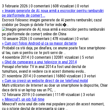
3 februarie 2026 | 0 comentarii | 608 vizualizari | 0 voturi
»
Imagini generate de AI, noua armă a escrocilor pentru rambursări
pe platformele de comerț ...
Escrocii folosesc imagini generate de AI pentru rambursări; cazul
crabilor pe Douyin și datele Forter indic�...
10 ianuarie 2026 | 0 comentarii | 478 vizualizari | 0 voturi
»
Cum pot folosi Android-ul ca sa masor distante
Probabil ca stii deja, pe dinafara, ce anume poate face smartphone-
ul tau, cum si pentru ce te poti servi de ...
4 noiembrie 2014 | 0 comentarii | 32081 vizualizari | 5 voturi
»
Ghid de cumparare a unui televizor in anul 2014
Peisajul ofertelor TV in anul 2014 a fost unul destul de
tumultuos, avand in vedere ca in acest domeniu evolu...
21 noiembrie 2014 | 0 comentarii | 16860 vizualizari | 3 voturi
»
Cum sa creezi un website direct de pe telefonul mobil
Multi utilizatori de Internet au doar un smartphone la dispozitie, Chiar
daca detii si un laptop sau un PC, ...
12 februarie 2019 | 0 comentarii | 11149 vizualizari | 3 voturi
»
Minecraft, un job full-time
Minecraft este unul din cele mai populare jocuri din acest moment,
cu o istorie destul de interesanta si care ...