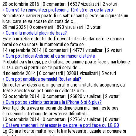
20 octombrie 2016 | 0 comentarii | 6537 vizualizari | 2 voturi
»
Cum să te reinventezi profesional fără să o iei de la zero
Schimbarea carierei poate fi un salt riscant şi este cu siguranţă un
lucru care te va scoate din zona de c...
29 mai 2025 | 0 comentarii | 893 vizualizari | 2 voturi
»
Cum aflu modelul placii de baza?
Este o intrebare destul de frecvent intalnita, dar care le da mari
batai de cap unora. In momentul de fata se...
14 septembrie 2014 | 0 comentarii | 44771 vizualizari | 2 voturi
»
Cum pot folosi Android-ul ca sa masor distante
Probabil ca stii deja, pe dinafara, ce anume poate face smartphone-
ul tau, cum si pentru ce te poti servi de ...
4 noiembrie 2014 | 0 comentarii | 32081 vizualizari | 5 voturi
»
Cum pot amplifica semnalul Router-ului?
Un router wireless are, in general, o arie limitata de acoperire, cu
toate acestea se pot pune in evidenta o m...
23 octombrie 2014 | 0 comentarii | 26820 vizualizari | 2 voturi
»
Cum pot sa schimb tastatura la iPhone 6 si 6 plus?
Avantajul de a avea un ecran de dimensiuni mai mari, este pus
sub semnul intrebarii de cresterea dificultatii...
13 octombrie 2014 | 0 comentarii | 22764 vizualizari | 0 voturi
»
Cateva smecherii interesante pe care le poti face cu LG G3
Lg G3 are foarte multe facilitati interesante , uzuale si comune si