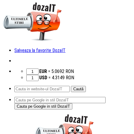
Salveaza la favorite DozaIT
EUR
=
5.0692
RON
USD
=
4.3149
RON
Caută
după:
Sari
la
conținut