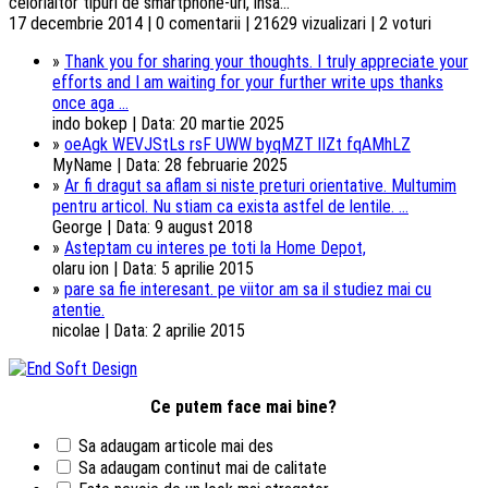
celorlaltor tipuri de smartphone-uri, insa...
17 decembrie 2014 | 0 comentarii | 21629 vizualizari | 2 voturi
»
Thank you for sharing your thoughts. I truly appreciate your
efforts and I am waiting for your further write ups thanks
once aga ...
indo bokep | Data: 20 martie 2025
»
oeAgk WEVJStLs rsF UWW byqMZT lIZt fqAMhLZ
MyName | Data: 28 februarie 2025
»
Ar fi dragut sa aflam si niste preturi orientative. Multumim
pentru articol. Nu stiam ca exista astfel de lentile. ...
George | Data: 9 august 2018
»
Asteptam cu interes pe toti la Home Depot,
olaru ion | Data: 5 aprilie 2015
»
pare sa fie interesant. pe viitor am sa il studiez mai cu
atentie.
nicolae | Data: 2 aprilie 2015
Ce putem face mai bine?
Sa adaugam articole mai des
Sa adaugam continut mai de calitate