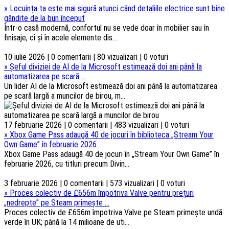
»
Locuința ta este mai sigură atunci când detaliile electrice sunt bine
gândite de la bun început
Într-o casă modernă, confortul nu se vede doar în mobilier sau în
finisaje, ci și în acele elemente dis...
10 iulie 2026 | 0 comentarii | 80 vizualizari | 0 voturi
»
Șeful diviziei de AI de la Microsoft estimează doi ani până la
automatizarea pe scară ...
Un lider AI de la Microsoft estimează doi ani până la automatizarea
pe scară largă a muncilor de birou, m...
17 februarie 2026 | 0 comentarii | 483 vizualizari | 0 voturi
»
Xbox Game Pass adaugă 40 de jocuri în biblioteca „Stream Your
Own Game” în februarie 2026
Xbox Game Pass adaugă 40 de jocuri în „Stream Your Own Game” în
februarie 2026, cu titluri precum Divin...
3 februarie 2026 | 0 comentarii | 573 vizualizari | 0 voturi
»
Proces colectiv de £656m împotriva Valve pentru prețuri
„nedrepte” pe Steam primește ...
Proces colectiv de £656m împotriva Valve pe Steam primește undă
verde în UK; până la 14 milioane de uti...