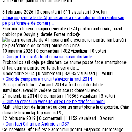
verde în UK; până la 14 milioane de uti...
3 februarie 2026 | 0 comentarii | 611 vizualizari | 0 voturi
»
Imagini generate de AI, noua armă a escrocilor pentru rambursări
pe platformele de comerț ...
Escrocii folosesc imagini generate de AI pentru rambursări; cazul
crabilor pe Douyin și datele Forter indic�...
10 ianuarie 2026 | 0 comentarii | 482 vizualizari | 0 voturi
»
Cum pot folosi Android-ul ca sa masor distante
Probabil ca stii deja, pe dinafara, ce anume poate face smartphone-
ul tau, cum si pentru ce te poti servi de ...
4 noiembrie 2014 | 0 comentarii | 32085 vizualizari | 5 voturi
»
Ghid de cumparare a unui televizor in anul 2014
Peisajul ofertelor TV in anul 2014 a fost unul destul de
tumultuos, avand in vedere ca in acest domeniu evolu...
21 noiembrie 2014 | 0 comentarii | 16865 vizualizari | 3 voturi
»
Cum sa creezi un website direct de pe telefonul mobil
Multi utilizatori de Internet au doar un smartphone la dispozitie, Chiar
daca detii si un laptop sau un PC, ...
12 februarie 2019 | 0 comentarii | 11152 vizualizari | 3 voturi
»
Cum faci Gif-uri pe Android si iOS?
Ce inseamna Gif? Gif este acronimul pentru Graphics Interchange