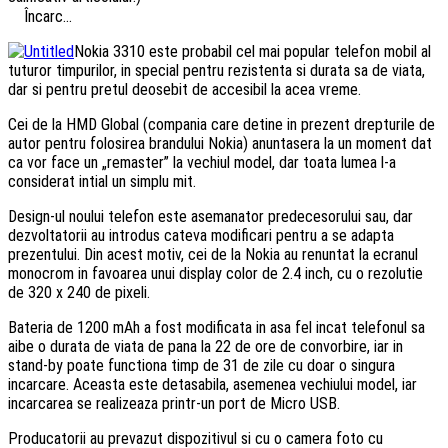
Încarc...
Nokia 3310 este probabil cel mai popular telefon mobil al
tuturor timpurilor, in special pentru rezistenta si durata sa de viata,
dar si pentru pretul deosebit de accesibil la acea vreme.
Cei de la HMD Global (compania care detine in prezent drepturile de
autor pentru folosirea brandului Nokia) anuntasera la un moment dat
ca vor face un „remaster” la vechiul model, dar toata lumea l-a
considerat intial un simplu mit.
Design-ul noului telefon este asemanator predecesorului sau, dar
dezvoltatorii au introdus cateva modificari pentru a se adapta
prezentului. Din acest motiv, cei de la Nokia au renuntat la ecranul
monocrom in favoarea unui display color de 2.4 inch, cu o rezolutie
de 320 x 240 de pixeli.
Bateria de 1200 mAh a fost modificata in asa fel incat telefonul sa
aibe o durata de viata de pana la 22 de ore de convorbire, iar in
stand-by poate functiona timp de 31 de zile cu doar o singura
incarcare. Aceasta este detasabila, asemenea vechiului model, iar
incarcarea se realizeaza printr-un port de Micro USB.
Producatorii au prevazut dispozitivul si cu o camera foto cu