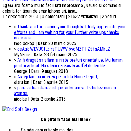
Lg G3 are foarte multe facilitati interesante , uzuale si comune si
celorlaltor tipuri de smartphone-uri, insa...
17 decembrie 2014 | 0 comentarii | 21632 vizualizari | 2 voturi
»
Thank you for sharing your thoughts. I truly appreciate your
efforts and I am waiting for your further write ups thanks
once aga ...
indo bokep | Data: 20 martie 2025
»
oeAgk WEVJStLs rsF UWW byqMZT lIZt fqAMhLZ
MyName | Data: 28 februarie 2025
»
Ar fi dragut sa aflam si niste preturi orientative. Multumim
pentru articol. Nu stiam ca exista astfel de lentile. ...
George | Data: 9 august 2018
»
Asteptam cu interes pe toti la Home Depot,
olaru ion | Data: 5 aprilie 2015
»
pare sa fie interesant. pe viitor am sa il studiez mai cu
atentie.
nicolae | Data: 2 aprilie 2015
Ce putem face mai bine?
Sa adaugam articole mai des