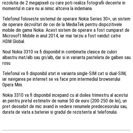
rezolutia de 2 megapixeli cu care poti realiza fotografii decente in
momentul in care nu ai nimic altceva la indemana.
Telefonul foloseste sistemul de operare Nokia Series 30+, un sistem
de operare dezvoltat de cei de la MediaTek pentru dispozitivele
mobile din gama Nokia. Acest sistem de operare a fost cumparat de
Microsoft Mobile in anul 2014, iar mai tarziu a fost vandut catre
HDM Global.
Noul Nokia 3310 va fi disponibil in combinatia clasica de culori
albastru mat/alb sau gri/alb, dar si in varianta pastelata de galben sau
rosu.
Telefonul va fi disponibil atat in varianta single-SIM cat si dual-SIM,
iar navigarea pe internet se va face prin intermediul browserului
Opera Mini.
Nokia 3310 va fi disponibil incepand cu al doilea trimestru al acestui
an pentru pretul estimativ de numai 50 de euro (200-250 de lei), un
pret deosebit de mic avand in vedere renumele predecesorului sau,
durata de viata a bateriei si gradul de rezistenta al telefonului.