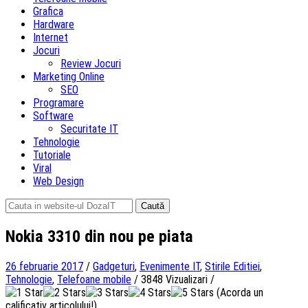
Grafica
Hardware
Internet
Jocuri
Review Jocuri
Marketing Online
SEO
Programare
Software
Securitate IT
Tehnologie
Tutoriale
Viral
Web Design
Caută
după:
Nokia 3310 din nou pe piata
26 februarie 2017
/
Gadgeturi
,
Evenimente IT
,
Stirile Editiei
,
Tehnologie
,
Telefoane mobile
/
3848 Vizualizari
/
(Acorda un
calificativ articolului!)