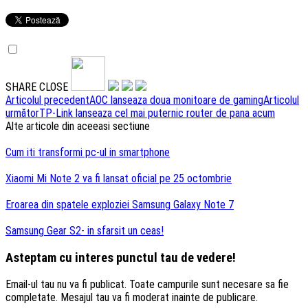
SHARE
CLOSE
Navigare
Articolul precedent
AOC lanseaza doua monitoare de gaming
Articolul
următor
TP-Link lanseaza cel mai puternic router de pana acum
articole
Alte articole din aceeasi sectiune
Cum iti transformi pc-ul in smartphone
Xiaomi Mi Note 2 va fi lansat oficial pe 25 octombrie
Eroarea din spatele exploziei Samsung Galaxy Note 7
Samsung Gear S2- in sfarsit un ceas!
Asteptam cu interes punctul tau de vedere!
Email-ul tau nu va fi publicat. Toate campurile sunt necesare sa fie
completate. Mesajul tau va fi moderat inainte de publicare.