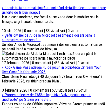
»
Locuința ta este mai sigură atunci când detaliile electrice sunt bine
gândite de la bun început
Într-o casă modernă, confortul nu se vede doar în mobilier sau în
finisaje, ci și în acele elemente dis...
10 iulie 2026 | 0 comentarii | 83 vizualizari | 0 voturi
»
Șeful diviziei de AI de la Microsoft estimează doi ani până la
automatizarea pe scară ...
Un lider AI de la Microsoft estimează doi ani până la automatizarea
pe scară largă a muncilor de birou, m...
17 februarie 2026 | 0 comentarii | 485 vizualizari | 0 voturi
»
Xbox Game Pass adaugă 40 de jocuri în biblioteca „Stream Your
Own Game” în februarie 2026
Xbox Game Pass adaugă 40 de jocuri în „Stream Your Own Game” în
februarie 2026, cu titluri precum Divin...
3 februarie 2026 | 0 comentarii | 577 vizualizari | 0 voturi
»
Proces colectiv de £656m împotriva Valve pentru prețuri
„nedrepte” pe Steam primește ...
Proces colectiv de £656m împotriva Valve pe Steam primește undă