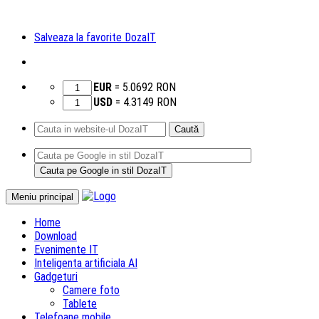
Salveaza la favorite DozaIT
EUR
=
5.0692
RON
USD
=
4.3149
RON
Caută
după:
Sari
Meniu principal
la
Home
conținut
Download
Evenimente IT
Inteligenta artificiala AI
Gadgeturi
Camere foto
Tablete
Telefoane mobile