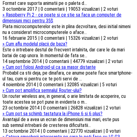
Format care suporta animatii pe o paleta d...
3 octombrie 2017 | 0 comentarii | 19053 vizualizari | 2 voturi
»
Raspberry Pi 2 - ce poate si ce stie sa faca un computer de
dimensiuni mici pentru 35$
Piata microcomputerelor este in plina dezvoltare, desi initial nimeni
nu a considerat microcomputerele o aface...
16 februarie 2015 | 0 comentarii | 15326 vizualizari | 2 voturi
»
Cum aflu modelul placii de baza?
Este o intrebare destul de frecvent intalnita, dar care le da mari
batai de cap unora. In momentul de fata se...
14 septembrie 2014 | 0 comentarii | 44779 vizualizari | 2 voturi
»
Cum pot folosi Android-ul ca sa masor distante
Probabil ca stii deja, pe dinafara, ce anume poate face smartphone-
ul tau, cum si pentru ce te poti servi de ...
4 noiembrie 2014 | 0 comentarii | 32085 vizualizari | 5 voturi
»
Cum pot amplifica semnalul Router-ului?
Un router wireless are, in general, o arie limitata de acoperire, cu
toate acestea se pot pune in evidenta o m...
23 octombrie 2014 | 0 comentarii | 26828 vizualizari | 2 voturi
»
Cum pot sa schimb tastatura la iPhone 6 si 6 plus?
Avantajul de a avea un ecran de dimensiuni mai mari, este pus
sub semnul intrebarii de cresterea dificultatii...
13 octombrie 2014 | 0 comentarii | 22770 vizualizari | 0 voturi
»
Cateva smecherii interesante pe care le poti face cu LG G3