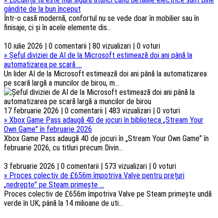
gândite de la bun început
Într-o casă modernă, confortul nu se vede doar în mobilier sau în
finisaje, ci și în acele elemente dis...
10 iulie 2026 | 0 comentarii | 80 vizualizari | 0 voturi
»
Șeful diviziei de AI de la Microsoft estimează doi ani până la
automatizarea pe scară ...
Un lider AI de la Microsoft estimează doi ani până la automatizarea
pe scară largă a muncilor de birou, m...
17 februarie 2026 | 0 comentarii | 483 vizualizari | 0 voturi
»
Xbox Game Pass adaugă 40 de jocuri în biblioteca „Stream Your
Own Game” în februarie 2026
Xbox Game Pass adaugă 40 de jocuri în „Stream Your Own Game” în
februarie 2026, cu titluri precum Divin...
3 februarie 2026 | 0 comentarii | 573 vizualizari | 0 voturi
»
Proces colectiv de £656m împotriva Valve pentru prețuri
„nedrepte” pe Steam primește ...
Proces colectiv de £656m împotriva Valve pe Steam primește undă
verde în UK; până la 14 milioane de uti...