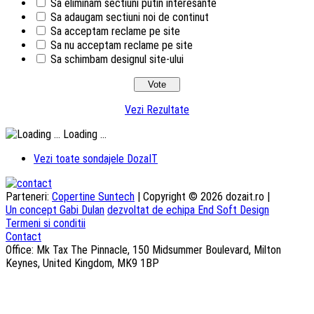
Sa eliminam sectiuni putin interesante
Sa adaugam sectiuni noi de continut
Sa acceptam reclame pe site
Sa nu acceptam reclame pe site
Sa schimbam designul site-ului
Vezi Rezultate
Loading ...
Vezi toate sondajele DozaIT
Parteneri:
Copertine Suntech
| Copyright © 2026 dozait.ro |
Un concept Gabi Dulan
dezvoltat de echipa End Soft Design
Termeni si conditii
Contact
Office: Mk Tax The Pinnacle, 150 Midsummer Boulevard, Milton
Keynes, United Kingdom, MK9 1BP