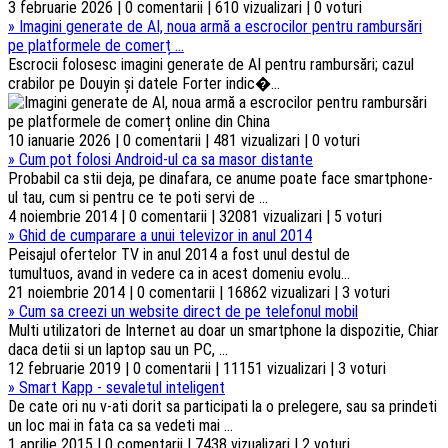
3 februarie 2026 | 0 comentarii | 610 vizualizari | 0 voturi
»
Imagini generate de AI, noua armă a escrocilor pentru rambursări
pe platformele de comerț ...
Escrocii folosesc imagini generate de AI pentru rambursări; cazul
crabilor pe Douyin și datele Forter indic�...
10 ianuarie 2026 | 0 comentarii | 481 vizualizari | 0 voturi
»
Cum pot folosi Android-ul ca sa masor distante
Probabil ca stii deja, pe dinafara, ce anume poate face smartphone-
ul tau, cum si pentru ce te poti servi de ...
4 noiembrie 2014 | 0 comentarii | 32081 vizualizari | 5 voturi
»
Ghid de cumparare a unui televizor in anul 2014
Peisajul ofertelor TV in anul 2014 a fost unul destul de
tumultuos, avand in vedere ca in acest domeniu evolu...
21 noiembrie 2014 | 0 comentarii | 16862 vizualizari | 3 voturi
»
Cum sa creezi un website direct de pe telefonul mobil
Multi utilizatori de Internet au doar un smartphone la dispozitie, Chiar
daca detii si un laptop sau un PC, ...
12 februarie 2019 | 0 comentarii | 11151 vizualizari | 3 voturi
»
Smart Kapp - sevaletul inteligent
De cate ori nu v-ati dorit sa participati la o prelegere, sau sa prindeti
un loc mai in fata ca sa vedeti mai ...
1 aprilie 2015 | 0 comentarii | 7438 vizualizari | 2 voturi