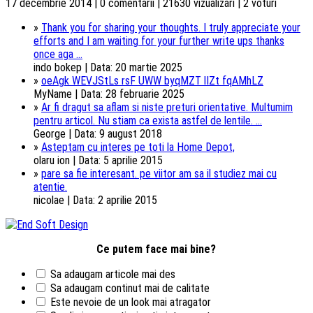
17 decembrie 2014 | 0 comentarii | 21630 vizualizari | 2 voturi
»
Thank you for sharing your thoughts. I truly appreciate your
efforts and I am waiting for your further write ups thanks
once aga ...
indo bokep | Data: 20 martie 2025
»
oeAgk WEVJStLs rsF UWW byqMZT lIZt fqAMhLZ
MyName | Data: 28 februarie 2025
»
Ar fi dragut sa aflam si niste preturi orientative. Multumim
pentru articol. Nu stiam ca exista astfel de lentile. ...
George | Data: 9 august 2018
»
Asteptam cu interes pe toti la Home Depot,
olaru ion | Data: 5 aprilie 2015
»
pare sa fie interesant. pe viitor am sa il studiez mai cu
atentie.
nicolae | Data: 2 aprilie 2015
Ce putem face mai bine?
Sa adaugam articole mai des
Sa adaugam continut mai de calitate
Este nevoie de un look mai atragator