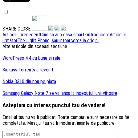
SHARE
CLOSE
Navigare
Articolul precedent
Cum sa ai o casa smart- introducere
Articolul
următor
The Light Phone, sau intoarcerea la origini
articole
Alte articole din aceeasi sectiune
WordPress 4.4 cu bune si rele
Kickass Torrents a revenit!
Nokia 3310 din nou pe piata
Samsung Galaxy Note 7 se va lansa la inceputul lunii viitoare
Asteptam cu interes punctul tau de vedere!
Email-ul tau nu va fi publicat. Toate campurile sunt necesare sa fie
completate. Mesajul tau va fi moderat inainte de publicare.