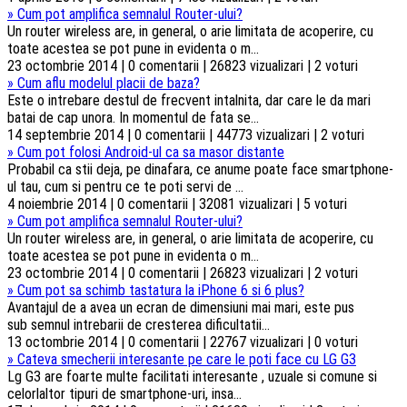
»
Cum pot amplifica semnalul Router-ului?
Un router wireless are, in general, o arie limitata de acoperire, cu
toate acestea se pot pune in evidenta o m...
23 octombrie 2014 | 0 comentarii | 26823 vizualizari | 2 voturi
»
Cum aflu modelul placii de baza?
Este o intrebare destul de frecvent intalnita, dar care le da mari
batai de cap unora. In momentul de fata se...
14 septembrie 2014 | 0 comentarii | 44773 vizualizari | 2 voturi
»
Cum pot folosi Android-ul ca sa masor distante
Probabil ca stii deja, pe dinafara, ce anume poate face smartphone-
ul tau, cum si pentru ce te poti servi de ...
4 noiembrie 2014 | 0 comentarii | 32081 vizualizari | 5 voturi
»
Cum pot amplifica semnalul Router-ului?
Un router wireless are, in general, o arie limitata de acoperire, cu
toate acestea se pot pune in evidenta o m...
23 octombrie 2014 | 0 comentarii | 26823 vizualizari | 2 voturi
»
Cum pot sa schimb tastatura la iPhone 6 si 6 plus?
Avantajul de a avea un ecran de dimensiuni mai mari, este pus
sub semnul intrebarii de cresterea dificultatii...
13 octombrie 2014 | 0 comentarii | 22767 vizualizari | 0 voturi
»
Cateva smecherii interesante pe care le poti face cu LG G3
Lg G3 are foarte multe facilitati interesante , uzuale si comune si
celorlaltor tipuri de smartphone-uri, insa...