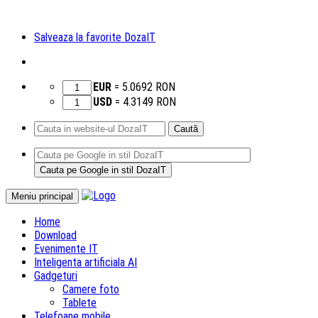
Salveaza la favorite DozaIT
EUR
=
5.0692
RON
USD
=
4.3149
RON
Caută
după:
Sari
Meniu principal
la
Home
conținut
Download
Evenimente IT
Inteligenta artificiala AI
Gadgeturi
Camere foto
Tablete
Telefoane mobile