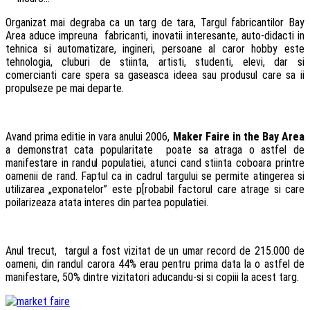
Organizat mai degraba ca un targ de tara, Targul fabricantilor Bay
Area aduce impreuna fabricanti, inovatii interesante, auto-didacti in
tehnica si automatizare, ingineri, persoane al caror hobby este
tehnologia, cluburi de stiinta, artisti, studenti, elevi, dar si
comercianti care spera sa gaseasca ideea sau produsul care sa ii
propulseze pe mai departe.
Avand prima editie in vara anului 2006,
Maker Faire in the Bay Area
a demonstrat cata popularitate poate sa atraga o astfel de
manifestare in randul populatiei, atunci cand stiinta coboara printre
oamenii de rand. Faptul ca in cadrul targului se permite atingerea si
utilizarea „exponatelor” este p[robabil factorul care atrage si care
poilarizeaza atata interes din partea populatiei.
Anul trecut, targul a fost vizitat de un umar record de 215.000 de
oameni, din randul carora 44% erau pentru prima data la o astfel de
manifestare, 50% dintre vizitatori aducandu-si si copiii la acest targ.