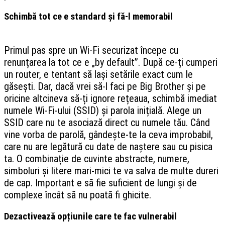
Schimbă tot ce e standard și fă-l memorabil
Primul pas spre un Wi-Fi securizat începe cu
renunțarea la tot ce e „by default”. După ce-ți cumperi
un router, e tentant să lași setările exact cum le
găsești. Dar, dacă vrei să-l faci pe Big Brother și pe
oricine altcineva să-ți ignore rețeaua, schimbă imediat
numele Wi-Fi-ului (SSID) și parola inițială. Alege un
SSID care nu te asociază direct cu numele tău. Când
vine vorba de parolă, gândește-te la ceva improbabil,
care nu are legătură cu date de naștere sau cu pisica
ta. O combinație de cuvinte abstracte, numere,
simboluri și litere mari-mici te va salva de multe dureri
de cap. Important e să fie suficient de lungi și de
complexe încât să nu poată fi ghicite.
Dezactivează opțiunile care te fac vulnerabil