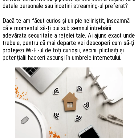
datele personale sau încetini streaming-ul preferat?
Dacă te-am făcut curios și un pic neliniștit, înseamnă
că e momentul să-ți pui sub semnul întrebării
adevărata securitate a rețelei tale. Ai ajuns exact unde
trebuie, pentru că mai departe vei descoperi cum să-ți
protejezi Wi-Fi-ul de toți curioșii, vecinii plictisiți și
potențialii hackeri ascunși în umbrele internetului.