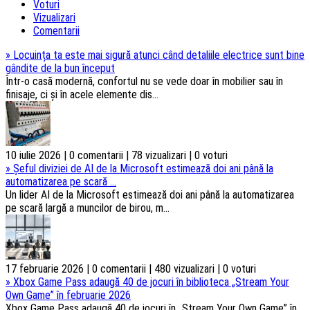
Voturi
Vizualizari
Comentarii
»
Locuința ta este mai sigură atunci când detaliile electrice sunt bine
gândite de la bun început
Într-o casă modernă, confortul nu se vede doar în mobilier sau în
finisaje, ci și în acele elemente dis...
10 iulie 2026 | 0 comentarii | 78 vizualizari | 0 voturi
»
Șeful diviziei de AI de la Microsoft estimează doi ani până la
automatizarea pe scară ...
Un lider AI de la Microsoft estimează doi ani până la automatizarea
pe scară largă a muncilor de birou, m...
17 februarie 2026 | 0 comentarii | 480 vizualizari | 0 voturi
»
Xbox Game Pass adaugă 40 de jocuri în biblioteca „Stream Your
Own Game” în februarie 2026
Xbox Game Pass adaugă 40 de jocuri în „Stream Your Own Game” în