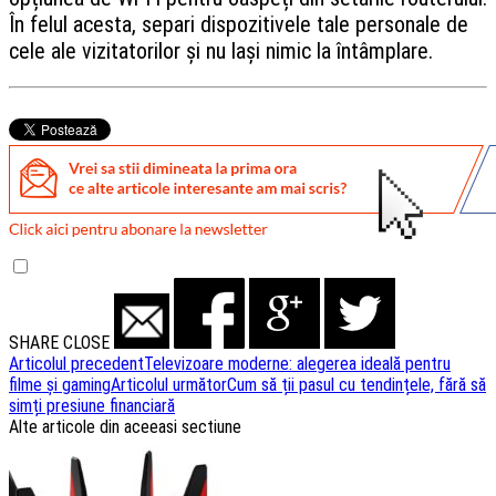
În felul acesta, separi dispozitivele tale personale de
cele ale vizitatorilor și nu lași nimic la întâmplare.
SHARE
CLOSE
Navigare
Articolul precedent
Televizoare moderne: alegerea ideală pentru
filme și gaming
Articolul următor
Cum să ții pasul cu tendințele, fără să
articole
simți presiune financiară
Alte articole din aceeasi sectiune