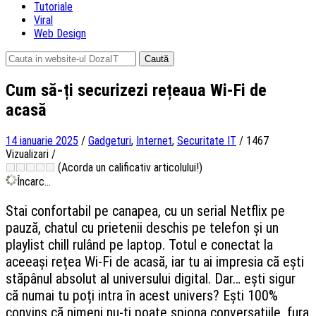
Tutoriale
Viral
Web Design
Caută
după:
Cum să-ți securizezi rețeaua Wi-Fi de
acasă
14 ianuarie 2025
/
Gadgeturi
,
Internet
,
Securitate IT
/
1467
Vizualizari
/
(Acorda un calificativ articolului!)
Încarc...
Stai confortabil pe canapea, cu un serial Netflix pe
pauză, chatul cu prietenii deschis pe telefon și un
playlist chill rulând pe laptop. Totul e conectat la
aceeași rețea Wi-Fi de acasă, iar tu ai impresia că ești
stăpânul absolut al universului digital. Dar… ești sigur
că numai tu poți intra în acest univers? Ești 100%
convins că nimeni nu-ți poate spiona conversațiile, fura