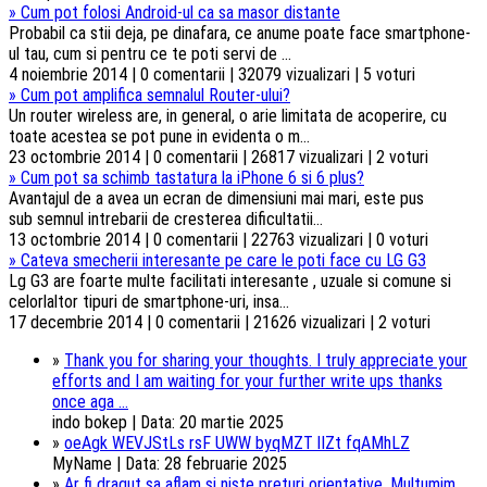
»
Cum pot folosi Android-ul ca sa masor distante
Probabil ca stii deja, pe dinafara, ce anume poate face smartphone-
ul tau, cum si pentru ce te poti servi de ...
4 noiembrie 2014 | 0 comentarii | 32079 vizualizari | 5 voturi
»
Cum pot amplifica semnalul Router-ului?
Un router wireless are, in general, o arie limitata de acoperire, cu
toate acestea se pot pune in evidenta o m...
23 octombrie 2014 | 0 comentarii | 26817 vizualizari | 2 voturi
»
Cum pot sa schimb tastatura la iPhone 6 si 6 plus?
Avantajul de a avea un ecran de dimensiuni mai mari, este pus
sub semnul intrebarii de cresterea dificultatii...
13 octombrie 2014 | 0 comentarii | 22763 vizualizari | 0 voturi
»
Cateva smecherii interesante pe care le poti face cu LG G3
Lg G3 are foarte multe facilitati interesante , uzuale si comune si
celorlaltor tipuri de smartphone-uri, insa...
17 decembrie 2014 | 0 comentarii | 21626 vizualizari | 2 voturi
»
Thank you for sharing your thoughts. I truly appreciate your
efforts and I am waiting for your further write ups thanks
once aga ...
indo bokep | Data: 20 martie 2025
»
oeAgk WEVJStLs rsF UWW byqMZT lIZt fqAMhLZ
MyName | Data: 28 februarie 2025
»
Ar fi dragut sa aflam si niste preturi orientative. Multumim