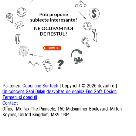
Parteneri:
Copertine Suntech
| Copyright © 2026 dozait.ro |
Un concept Gabi Dulan
dezvoltat de echipa End Soft Design
Termeni si conditii
Contact
Office: Mk Tax The Pinnacle, 150 Midsummer Boulevard, Milton
Keynes, United Kingdom, MK9 1BP