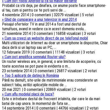
»
Cum pot folosi Android-ul ca sa masor distante
Probabil ca stii deja, pe dinafara, ce anume poate face smartphone-
ul tau, cum si pentru ce te poti servi de ...
4 noiembrie 2014 | 0 comentarii | 32079 vizualizari | 5 voturi
»
Ghid de cumparare a unui televizor in anul 2014
Peisajul ofertelor TV in anul 2014 a fost unul destul de
tumultuos, avand in vedere ca in acest domeniu evolu...
21 noiembrie 2014 | 0 comentarii | 16858 vizualizari | 3 voturi
»
Cum sa creezi un website direct de pe telefonul mobil
Multi utilizatori de Internet au doar un smartphone la dispozitie, Chiar
daca detii si un laptop sau un PC, ...
12 februarie 2019 | 0 comentarii | 11148 vizualizari | 3 voturi
»
Cum pot amplifica semnalul Router-ului?
Un router wireless are, in general, o arie limitata de acoperire, cu
toate acestea se pot pune in evidenta o m...
23 octombrie 2014 | 0 comentarii | 26817 vizualizari | 2 voturi
»
Top 5 aplicații de dating în România
Până nu demult, site-urile de matrimoniale erau considerate un
subiect tabu, astăzi aplicațiile mobile de ...
20 mai 2021 | 0 comentarii | 20869 vizualizari | 2 voturi
»
Cum aflu modelul placii de baza?
Este o intrebare destul de frecvent intalnita, dar care le da mari
batai de cap unora. In momentul de fata se...
14 septembrie 2014 | 0 comentarii | 44766 vizualizari | 2 voturi