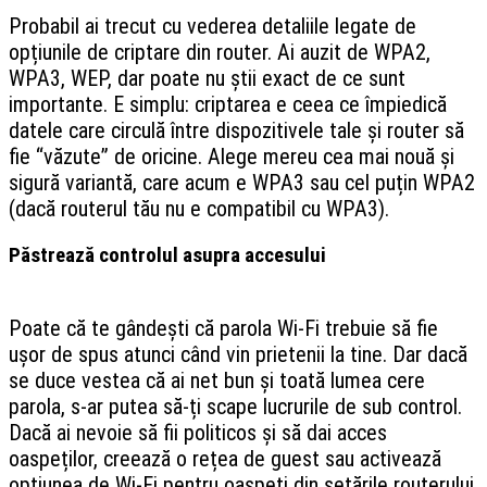
Probabil ai trecut cu vederea detaliile legate de
opțiunile de criptare din router. Ai auzit de WPA2,
WPA3, WEP, dar poate nu știi exact de ce sunt
importante. E simplu: criptarea e ceea ce împiedică
datele care circulă între dispozitivele tale și router să
fie “văzute” de oricine. Alege mereu cea mai nouă și
sigură variantă, care acum e WPA3 sau cel puțin WPA2
(dacă routerul tău nu e compatibil cu WPA3).
Păstrează controlul asupra accesului
Poate că te gândești că parola Wi-Fi trebuie să fie
ușor de spus atunci când vin prietenii la tine. Dar dacă
se duce vestea că ai net bun și toată lumea cere
parola, s-ar putea să-ți scape lucrurile de sub control.
Dacă ai nevoie să fii politicos și să dai acces
oaspeților, creează o rețea de guest sau activează
opțiunea de Wi-Fi pentru oaspeți din setările routerului.