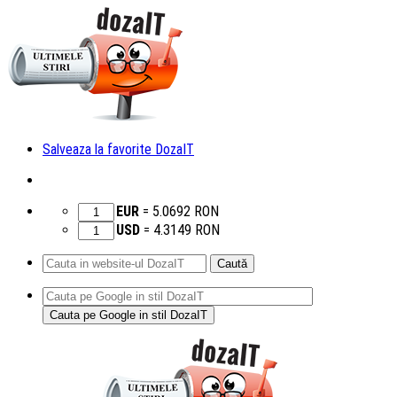
Salveaza la favorite DozaIT
EUR
=
5.0692
RON
USD
=
4.3149
RON
Caută
după:
Sari
la
conținut