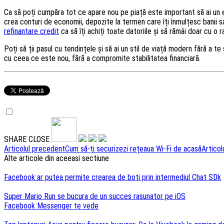
Ca să poți cumpăra tot ce apare nou pe piață este important să ai un ech
crea conturi de economii, depozite la termen care îți înmulțesc banii sau 
refinantare credit
ca să îți achiți toate datoriile și să rămâi doar cu o r
Poți să ții pasul cu tendințele și să ai un stil de viață modern fără a te
cu ceea ce este nou, fără a compromite stabilitatea financiară.
SHARE
CLOSE
Navigare
Articolul precedent
Cum să-ți securizezi rețeaua Wi-Fi de acasă
Articol
Alte articole din aceeasi sectiune
articole
Facebook ar putea permite crearea de boti prin intermediul Chat SDk
Super Mario Run se bucura de un succes rasunator pe iOS
Facebook Messenger te vede