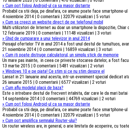
10 ianuarie 2026 | 0 comentarii | 476 vizualizari | 0 voturi
»
Cum pot folosi Android-ul ca sa masor distante
Probabil ca stii deja, pe dinafara, ce anume poate face smartphone-ul t
4 noiembrie 2014 | 0 comentarii | 32079 vizualizari | 5 voturi
»
Cum sa creezi un website direct de pe telefonul mobil
Multi utilizatori de Internet au doar un smartphone la dispozitie, Chiar d
12 februarie 2019 | 0 comentarii | 11148 vizualizari | 3 voturi
»
Ghid de cumparare a unui televizor in anul 2014
Peisajul ofertelor TV in anul 2014 a fost unul destul de tumultuos, ava
21 noiembrie 2014 | 0 comentarii | 16859 vizualizari | 3 voturi
»
Cum iti poate distruge calculatorul, un simplu stick de memorie
Un mare pas inainte, in ceea ce priveste stocarea datelor, a fost facut
13 martie 2015 | 0 comentarii | 5481 vizualizari | 2 voturi
»
Windows 10 e pe piata! Ce stim si ce nu stim despre el
Lansat in 21 Ianuarie anul acesta, intr-un eveniment special dedicat atat
26 ianuarie 2015 | 0 comentarii | 6577 vizualizari | 2 voturi
»
Cum aflu modelul placii de baza?
Este o intrebare destul de frecvent intalnita, dar care le da mari batai
14 septembrie 2014 | 0 comentarii | 44769 vizualizari | 2 voturi
»
Cum pot folosi Android-ul ca sa masor distante
Probabil ca stii deja, pe dinafara, ce anume poate face smartphone-ul t
4 noiembrie 2014 | 0 comentarii | 32079 vizualizari | 5 voturi
»
Cum pot amplifica semnalul Router-ului?
Un router wireless are, in general, o arie limitata de acoperire, cu toa