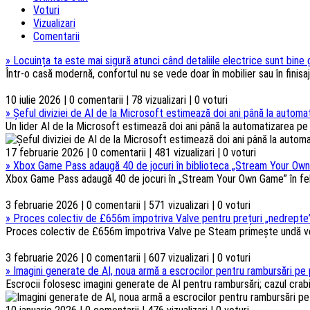
Voturi
Vizualizari
Comentarii
»
Locuința ta este mai sigură atunci când detaliile electrice sunt bine
Într-o casă modernă, confortul nu se vede doar în mobilier sau în finisaje
10 iulie 2026 | 0 comentarii | 78 vizualizari | 0 voturi
»
Șeful diviziei de AI de la Microsoft estimează doi ani până la automat
Un lider AI de la Microsoft estimează doi ani până la automatizarea pe s
17 februarie 2026 | 0 comentarii | 481 vizualizari | 0 voturi
»
Xbox Game Pass adaugă 40 de jocuri în biblioteca „Stream Your Own
Xbox Game Pass adaugă 40 de jocuri în „Stream Your Own Game” în febru
3 februarie 2026 | 0 comentarii | 571 vizualizari | 0 voturi
»
Proces colectiv de £656m împotriva Valve pentru prețuri „nedrepte”
Proces colectiv de £656m împotriva Valve pe Steam primește undă verd
3 februarie 2026 | 0 comentarii | 607 vizualizari | 0 voturi
»
Imagini generate de AI, noua armă a escrocilor pentru rambursări pe 
Escrocii folosesc imagini generate de AI pentru rambursări; cazul crabi