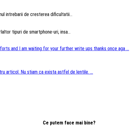
intrebarii de cresterea dificultatii...
altor tipuri de smartphone-uri, insa...
forts and I am waiting for your further write ups thanks once aga ...
u articol. Nu stiam ca exista astfel de lentile. ...
Ce putem face mai bine?