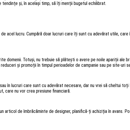
 tendințe și, în același timp, să îți menții bugetul echilibrat.
 de acel lucru. Cumpără doar lucruri care îți sunt cu adevărat utile, car
ite domenii. Totuși, nu trebuie să plătești o avere pe noile apariții ale b
reduceri și promoții în timpul perioadelor de campanie sau pe site-uri 
au în lucruri care sunt cu adevărat necesare, dar nu vrei să cheltui toți b
ut, care nu vor crea presiune financiară.
un articol de îmbrăcăminte de designer, planifică-ți achiziția în avans. Po