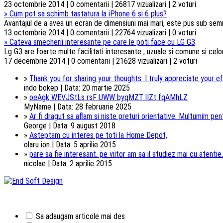
23 octombrie 2014 | 0 comentarii | 26817 vizualizari | 2 voturi
»
Cum pot sa schimb tastatura la iPhone 6 si 6 plus?
Avantajul de a avea un ecran de dimensiuni mai mari, este pus sub semnul 
13 octombrie 2014 | 0 comentarii | 22764 vizualizari | 0 voturi
»
Cateva smecherii interesante pe care le poti face cu LG G3
Lg G3 are foarte multe facilitati interesante , uzuale si comune si celorl
17 decembrie 2014 | 0 comentarii | 21628 vizualizari | 2 voturi
»
Thank you for sharing your thoughts. I truly appreciate your ef
indo bokep | Data: 20 martie 2025
»
oeAgk WEVJStLs rsF UWW byqMZT lIZt fqAMhLZ
MyName | Data: 28 februarie 2025
»
Ar fi dragut sa aflam si niste preturi orientative. Multumim pentr
George | Data: 9 august 2018
»
Asteptam cu interes pe toti la Home Depot,
olaru ion | Data: 5 aprilie 2015
»
pare sa fie interesant. pe viitor am sa il studiez mai cu atentie.
nicolae | Data: 2 aprilie 2015
Sa adaugam articole mai des