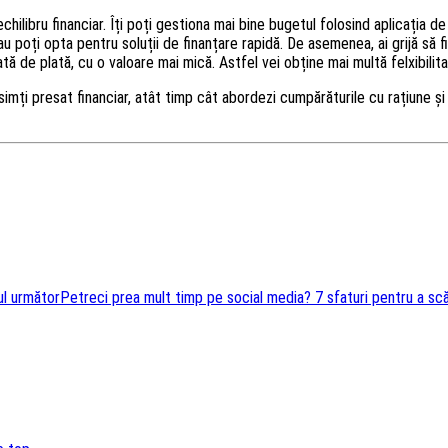
ilibru financiar. Îți poți gestiona mai bine bugetul folosind aplicația de
poți opta pentru soluții de finanțare rapidă. De asemenea, ai grijă să fii 
ată de plată, cu o valoare mai mică. Astfel vei obține mai multă felxibilitat
 simți presat financiar, atât timp cât abordezi cumpărăturile cu rațiune și 
ul următor
Petreci prea mult timp pe social media? 7 sfaturi pentru a sc