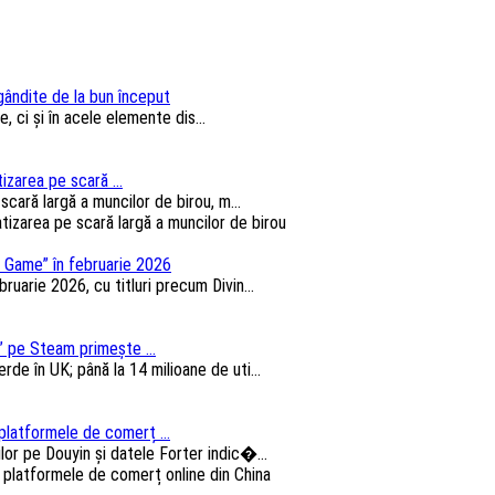
 gândite de la bun început
, ci și în acele elemente dis...
izarea pe scară ...
cară largă a muncilor de birou, m...
 Game” în februarie 2026
arie 2026, cu titluri precum Divin...
 pe Steam primește ...
e în UK; până la 14 milioane de uti...
platformele de comerț ...
lor pe Douyin și datele Forter indic�...