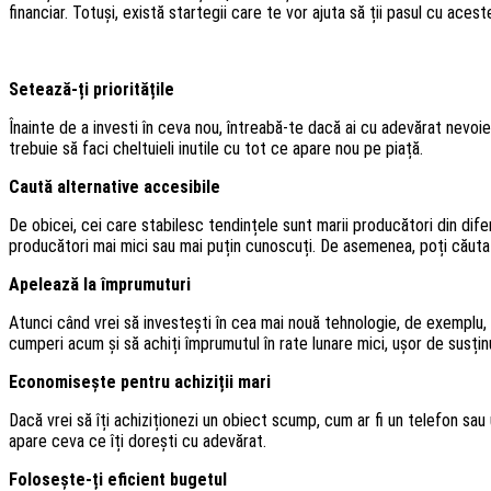
financiar. Totuși, există startegii care te vor ajuta să ții pasul cu aceste
Setează-ți prioritățile
Înainte de a investi în ceva nou, întreabă-te dacă ai cu adevărat nevoie
trebuie să faci cheltuieli inutile cu tot ce apare nou pe piață.
Caută alternative accesibile
De obicei, cei care stabilesc tendințele sunt marii producători din difer
producători mai mici sau mai puțin cunoscuți. De asemenea, poți căuta 
Apelează la împrumuturi
Atunci când vrei să investești în cea mai nouă tehnologie, de exemplu, s
cumperi acum și să achiți împrumutul în rate lunare mici, ușor de susțin
Economisește pentru achiziții mari
Dacă vrei să îți achiziționezi un obiect scump, cum ar fi un telefon sau 
apare ceva ce îți dorești cu adevărat.
Folosește-ți eficient bugetul