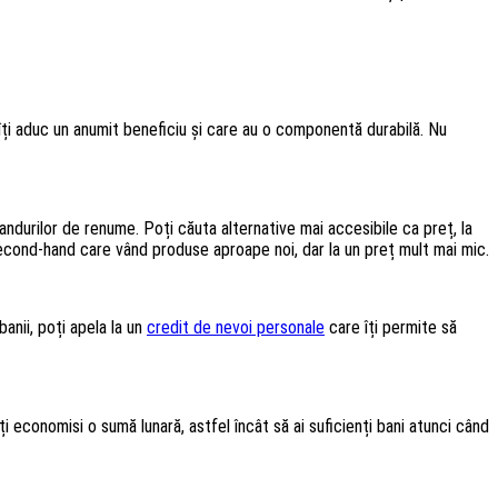
e îți aduc un anumit beneficiu și care au o componentă durabilă. Nu
randurilor de renume. Poți căuta alternative mai accesibile ca preț, la
second-hand care vând produse aproape noi, dar la un preț mult mai mic.
anii, poți apela la un
credit de nevoi personale
care îți permite să
ți economisi o sumă lunară, astfel încât să ai suficienți bani atunci când