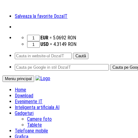
Salveaza la favorite DozaIT
EUR
=
5.0692
RON
USD
=
4.3149
RON
Caută
după:
Sari
Meniu principal
la
Home
conținut
Download
Evenimente IT
Inteligenta artificiala AI
Gadgeturi
Camere foto
Tablete
Telefoane mobile
Grafica