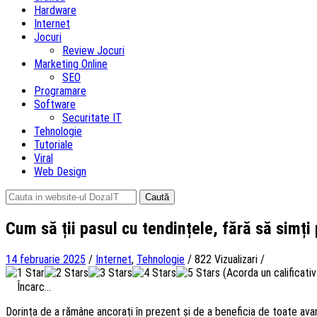
Hardware
Internet
Jocuri
Review Jocuri
Marketing Online
SEO
Programare
Software
Securitate IT
Tehnologie
Tutoriale
Viral
Web Design
Caută
după:
Cum să ții pasul cu tendințele, fără să simți
14 februarie 2025
/
Internet
,
Tehnologie
/
822 Vizualizari
/
(Acorda un calificativ 
Încarc...
Dorința de a rămâne ancorați în prezent și de a beneficia de toate avan