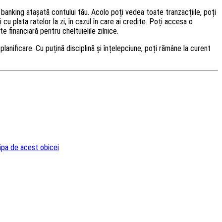
 banking atașată contului tău. Acolo poți vedea toate tranzacțiile, poți
cu plata ratelor la zi, în cazul în care ai credite. Poți accesa o
e financiară pentru cheltuielile zilnice.
planificare. Cu puțină disciplină și înțelepciune, poți rămâne la curent
ăpa de acest obicei