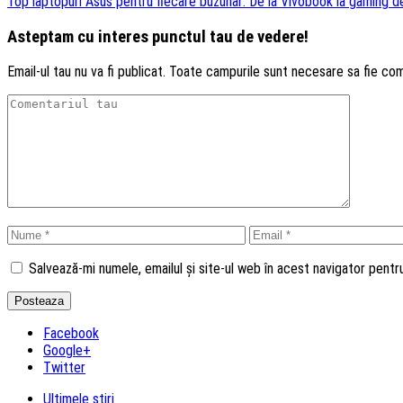
Top laptopuri Asus pentru fiecare buzunar: De la Vivobook la gaming d
Asteptam cu interes punctul tau de vedere!
Email-ul tau nu va fi publicat. Toate campurile sunt necesare sa fie co
Salvează-mi numele, emailul și site-ul web în acest navigator pent
Facebook
Google+
Twitter
Ultimele stiri