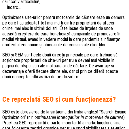
calificativ articolului!)
Încarc...
Optimizarea site-urilor pentru motoarele de căutare este un demers
pe care l-au adoptat tot mai mulți dintre proprietarii de afaceri
online, mai ales în ultimii doi ani. Este lesne de înțeles de unde
această creștere de care beneficiază campaniile de promovare în
mediul virtual, având în vedere modul în care pandemia a influențat
contextul economic și obiceiurile de consum ale clienților.
SEO și SEM sunt cele două direcții principale pe care trebuie să
acționeze proprietarii de site-uri pentru a deveni mai vizibile în
pagina de răspunsuri ale motoarelor de căutare. Ce avantaje și
dezavantaje oferă fiecare dintre ele, dar și prin ce diferă aceste
două concepte, află astăzi de pe dozait.ro!
Ce reprezintă SEO și cum funcționează?
SEO este abrevierea de la sintagma din limba engleză ”Search Engine
Optimization” (n.r.
optimizarea interogărilor în motoarele de căutare
).
Practica SEO reprezintă o parte importantă a marketingului online,
care folosește tactici organice pentru a spori vizibilitatea site-urilor