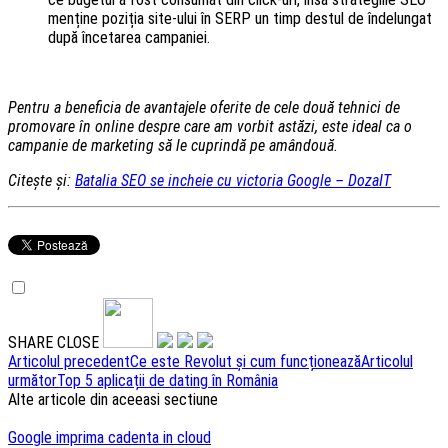
menține poziția site-ului în SERP un timp destul de îndelungat
după încetarea campaniei.
Pentru a beneficia de avantajele oferite de cele două tehnici de
promovare în online despre care am vorbit astăzi, este ideal ca o
campanie de marketing să le cuprindă pe amândouă.
Citește și:
Batalia SEO se incheie cu victoria Google – DozaIT
SHARE
CLOSE
Navigare
Articolul precedent
Ce este Revolut și cum funcționează
Articolul
următor
Top 5 aplicații de dating în România
articole
Alte articole din aceeasi sectiune
Google imprima cadenta in cloud