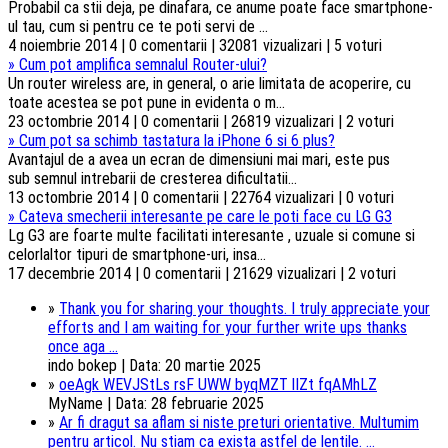
Probabil ca stii deja, pe dinafara, ce anume poate face smartphone-
ul tau, cum si pentru ce te poti servi de ...
4 noiembrie 2014 | 0 comentarii | 32081 vizualizari | 5 voturi
»
Cum pot amplifica semnalul Router-ului?
Un router wireless are, in general, o arie limitata de acoperire, cu
toate acestea se pot pune in evidenta o m...
23 octombrie 2014 | 0 comentarii | 26819 vizualizari | 2 voturi
»
Cum pot sa schimb tastatura la iPhone 6 si 6 plus?
Avantajul de a avea un ecran de dimensiuni mai mari, este pus
sub semnul intrebarii de cresterea dificultatii...
13 octombrie 2014 | 0 comentarii | 22764 vizualizari | 0 voturi
»
Cateva smecherii interesante pe care le poti face cu LG G3
Lg G3 are foarte multe facilitati interesante , uzuale si comune si
celorlaltor tipuri de smartphone-uri, insa...
17 decembrie 2014 | 0 comentarii | 21629 vizualizari | 2 voturi
»
Thank you for sharing your thoughts. I truly appreciate your
efforts and I am waiting for your further write ups thanks
once aga ...
indo bokep | Data: 20 martie 2025
»
oeAgk WEVJStLs rsF UWW byqMZT lIZt fqAMhLZ
MyName | Data: 28 februarie 2025
»
Ar fi dragut sa aflam si niste preturi orientative. Multumim
pentru articol. Nu stiam ca exista astfel de lentile. ...