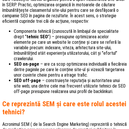
în SERP. Practic, optimizarea organică în motoarele de căutare
îmbunătățește clasamentul site-ului pentru care se desfășoară o
campanie SEO în pagina de rezultate. În acest sens, o strategie
eficientă cuprinde trei căi de acțiune, respectiv:
Componenta tehnică (cunoscută în limbajul de specialitate
drept ”
tehnic SEO
”) – presupune optimizarea acelor
elemente pe care un website le conține și care se referă la
variabile precum: indexare, viteza, arhitectura site-ului,
îmbunătățind atât experiența utilizatorului, cât și ”efortul”
crawlerului.
SEO on-page
– are ca scop optimizarea individuală a fiecăreia
dintre paginile pe care le conține site-ul și vizează targetarea
unor cuvinte cheie pentru a atrage trafic.
SEO off-page
– construiește reputația și autoritatea unui
site web; una dintre cele mai frecvent utilizate tehnici de SEO
off-page presupune realizarea unui profil de backlinkuri.
Ce reprezintă SEM și care este rolul acestei
tehnici?
Acronimul SEM ( de la Search Engine Marketing) reprezintă o tehnică