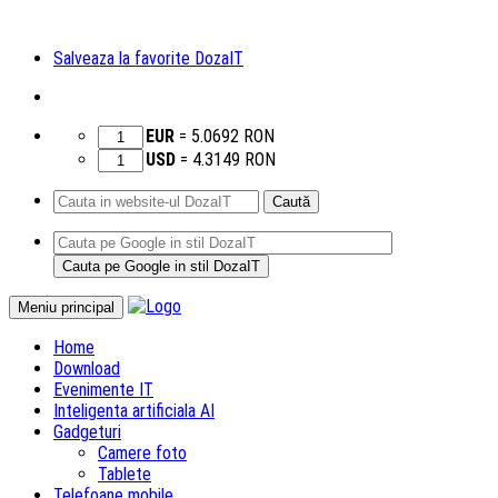
Salveaza la favorite DozaIT
EUR
=
5.0692
RON
USD
=
4.3149
RON
Caută
după:
Sari
Meniu principal
la
Home
conținut
Download
Evenimente IT
Inteligenta artificiala AI
Gadgeturi
Camere foto
Tablete
Telefoane mobile