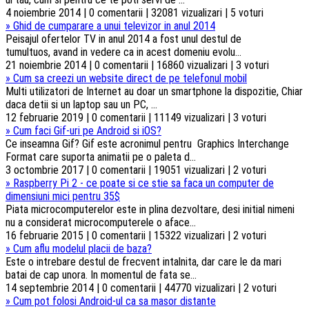
4 noiembrie 2014 | 0 comentarii | 32081 vizualizari | 5 voturi
»
Ghid de cumparare a unui televizor in anul 2014
Peisajul ofertelor TV in anul 2014 a fost unul destul de
tumultuos, avand in vedere ca in acest domeniu evolu...
21 noiembrie 2014 | 0 comentarii | 16860 vizualizari | 3 voturi
»
Cum sa creezi un website direct de pe telefonul mobil
Multi utilizatori de Internet au doar un smartphone la dispozitie, Chiar
daca detii si un laptop sau un PC, ...
12 februarie 2019 | 0 comentarii | 11149 vizualizari | 3 voturi
»
Cum faci Gif-uri pe Android si iOS?
Ce inseamna Gif? Gif este acronimul pentru Graphics Interchange
Format care suporta animatii pe o paleta d...
3 octombrie 2017 | 0 comentarii | 19051 vizualizari | 2 voturi
»
Raspberry Pi 2 - ce poate si ce stie sa faca un computer de
dimensiuni mici pentru 35$
Piata microcomputerelor este in plina dezvoltare, desi initial nimeni
nu a considerat microcomputerele o aface...
16 februarie 2015 | 0 comentarii | 15322 vizualizari | 2 voturi
»
Cum aflu modelul placii de baza?
Este o intrebare destul de frecvent intalnita, dar care le da mari
batai de cap unora. In momentul de fata se...
14 septembrie 2014 | 0 comentarii | 44770 vizualizari | 2 voturi
»
Cum pot folosi Android-ul ca sa masor distante