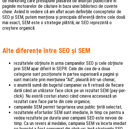
de marketing care presupune plasarea de anunțuri publicitare în
paginile motoarelor de căutare în baza unei biblioteci de cuvinte
cheie. Având în vedere că am aflat acum definițiile conceptelor de
SEO și SEM, putem menționa și principala diferență dintre cele două:
mai exact, SEM este o strategie plătită, iar SEO reprezintă o
creștere organică.
Alte diferențe între SEO și SEM
rezultatele obținute în urma campaniilor SEO și cele obținute
prin SEM apar diferit în SEPR. Cele din cea de-a doua
categorie sunt poziționate în partea superioară a paginii și
sunt marcate prin mențiunea ”Ad”, plasată într-un chenar;
o anumită sumă din bugetul campaniei va fi retrasă de fiecare
dată când un utilizator face click pe un rezultat SEM (pay-per-
click). Nu există costuri atunci când cineva accesează un
rezultat care face parte din cele organice;
campaniile SEM permit targetarea unui public țintă selectat;
rezultatele eforturilor SEM sunt imediate, în timp ce pentru a
vedea rezultate pe durata unei campanii SEO este nevoie de
timp. Ca un revers al medaliei, campania SEM va înceta imediat
ce bugetul a fost consumat din click-uri, însă strategiile SEO