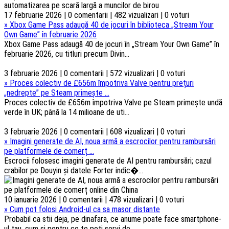
17 februarie 2026 | 0 comentarii | 482 vizualizari | 0 voturi
»
Xbox Game Pass adaugă 40 de jocuri în biblioteca „Stream Your
Own Game” în februarie 2026
Xbox Game Pass adaugă 40 de jocuri în „Stream Your Own Game” în
februarie 2026, cu titluri precum Divin...
3 februarie 2026 | 0 comentarii | 572 vizualizari | 0 voturi
»
Proces colectiv de £656m împotriva Valve pentru prețuri
„nedrepte” pe Steam primește ...
Proces colectiv de £656m împotriva Valve pe Steam primește undă
verde în UK; până la 14 milioane de uti...
3 februarie 2026 | 0 comentarii | 608 vizualizari | 0 voturi
»
Imagini generate de AI, noua armă a escrocilor pentru rambursări
pe platformele de comerț ...
Escrocii folosesc imagini generate de AI pentru rambursări; cazul
crabilor pe Douyin și datele Forter indic�...
10 ianuarie 2026 | 0 comentarii | 478 vizualizari | 0 voturi
»
Cum pot folosi Android-ul ca sa masor distante
Probabil ca stii deja, pe dinafara, ce anume poate face smartphone-
ul tau, cum si pentru ce te poti servi de ...