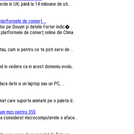
e în UK; până la 14 milioane de uti...
platformele de comerț ...
lor pe Douyin și datele Forter indic�...
au, cum si pentru ce te poti servi de ...
nd in vedere ca in acest domeniu evolu...
aca detii si un laptop sau un PC, ...
t care suporta animatii pe o paleta d...
uni mici pentru 35$
u a considerat microcomputerele o aface...