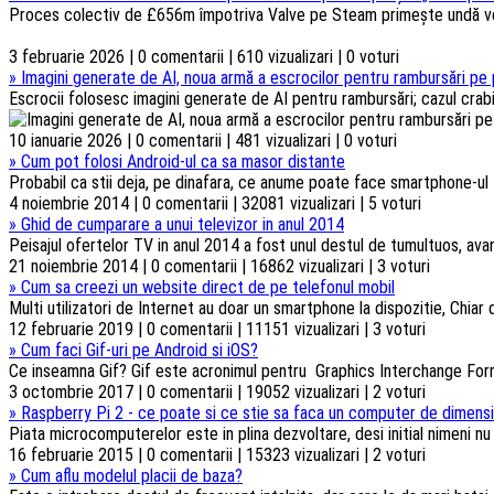
Proces colectiv de £656m împotriva Valve pe Steam primește undă verd
3 februarie 2026 | 0 comentarii | 610 vizualizari | 0 voturi
»
Imagini generate de AI, noua armă a escrocilor pentru rambursări pe 
Escrocii folosesc imagini generate de AI pentru rambursări; cazul crabi
10 ianuarie 2026 | 0 comentarii | 481 vizualizari | 0 voturi
»
Cum pot folosi Android-ul ca sa masor distante
Probabil ca stii deja, pe dinafara, ce anume poate face smartphone-ul t
4 noiembrie 2014 | 0 comentarii | 32081 vizualizari | 5 voturi
»
Ghid de cumparare a unui televizor in anul 2014
Peisajul ofertelor TV in anul 2014 a fost unul destul de tumultuos, ava
21 noiembrie 2014 | 0 comentarii | 16862 vizualizari | 3 voturi
»
Cum sa creezi un website direct de pe telefonul mobil
Multi utilizatori de Internet au doar un smartphone la dispozitie, Chiar d
12 februarie 2019 | 0 comentarii | 11151 vizualizari | 3 voturi
»
Cum faci Gif-uri pe Android si iOS?
Ce inseamna Gif? Gif este acronimul pentru Graphics Interchange Forma
3 octombrie 2017 | 0 comentarii | 19052 vizualizari | 2 voturi
»
Raspberry Pi 2 - ce poate si ce stie sa faca un computer de dimensi
Piata microcomputerelor este in plina dezvoltare, desi initial nimeni n
16 februarie 2015 | 0 comentarii | 15323 vizualizari | 2 voturi
»
Cum aflu modelul placii de baza?