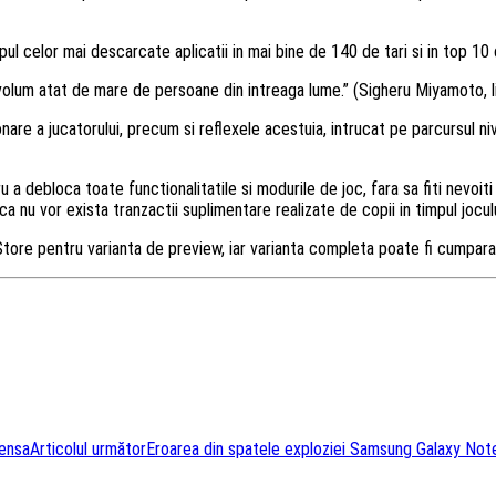
l celor mai descarcate aplicatii in mai bine de 140 de tari si in top 10 c
olum atat de mare de persoane din intreaga lume.” (Sigheru Miyamoto, li
nare a jucatorului, precum si reflexele acestuia, intrucat pe parcursul n
u a debloca toate functionalitatile si modurile de joc, fara sa fiti nevoit
a nu vor exista tranzactii suplimentare realizate de copii in timpul joculu
tore pentru varianta de preview, iar varianta completa poate fi cumpara
ensa
Articolul următor
Eroarea din spatele exploziei Samsung Galaxy Not