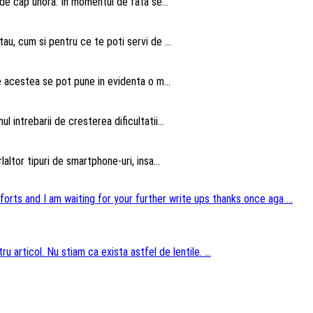
 de cap unora. In momentul de fata se...
au, cum si pentru ce te poti servi de ...
te acestea se pot pune in evidenta o m...
intrebarii de cresterea dificultatii...
altor tipuri de smartphone-uri, insa...
forts and I am waiting for your further write ups thanks once aga ...
u articol. Nu stiam ca exista astfel de lentile. ...