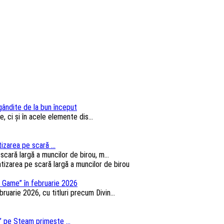
 gândite de la bun început
, ci și în acele elemente dis...
izarea pe scară ...
cară largă a muncilor de birou, m...
 Game” în februarie 2026
arie 2026, cu titluri precum Divin...
 pe Steam primește ...