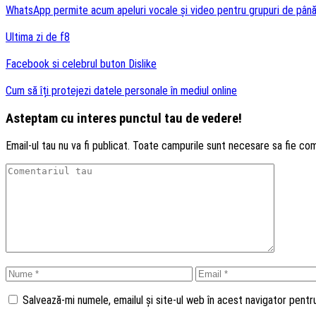
WhatsApp permite acum apeluri vocale și video pentru grupuri de până
Ultima zi de f8
Facebook si celebrul buton Dislike
Cum să îți protejezi datele personale în mediul online
Asteptam cu interes punctul tau de vedere!
Email-ul tau nu va fi publicat. Toate campurile sunt necesare sa fie co
Salvează-mi numele, emailul și site-ul web în acest navigator pent