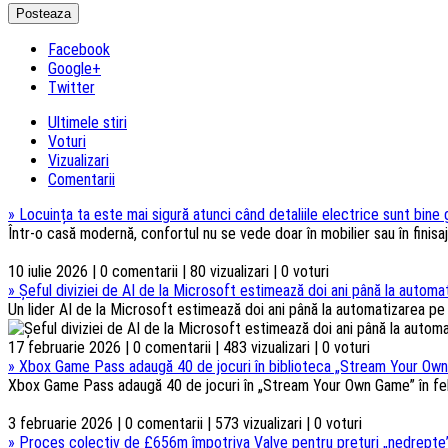
Facebook
Google+
Twitter
Ultimele stiri
Voturi
Vizualizari
Comentarii
»
Locuința ta este mai sigură atunci când detaliile electrice sunt bine
Într-o casă modernă, confortul nu se vede doar în mobilier sau în finisaje
10 iulie 2026 | 0 comentarii | 80 vizualizari | 0 voturi
»
Șeful diviziei de AI de la Microsoft estimează doi ani până la automat
Un lider AI de la Microsoft estimează doi ani până la automatizarea pe s
17 februarie 2026 | 0 comentarii | 483 vizualizari | 0 voturi
»
Xbox Game Pass adaugă 40 de jocuri în biblioteca „Stream Your Own
Xbox Game Pass adaugă 40 de jocuri în „Stream Your Own Game” în febru
3 februarie 2026 | 0 comentarii | 573 vizualizari | 0 voturi
»
Proces colectiv de £656m împotriva Valve pentru prețuri „nedrepte”