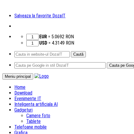
Salveaza la favorite DozaIT
EUR
=
5.0692
RON
USD
=
4.3149
RON
Caută
după:
Sari
Meniu principal
la
Home
conținut
Download
Evenimente IT
Inteligenta artificiala AI
Gadgeturi
Camere foto
Tablete
Telefoane mobile
Grafica