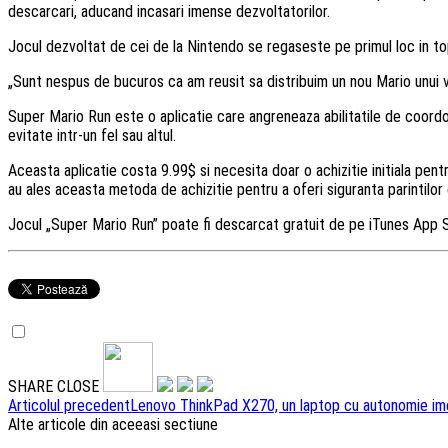
descarcari, aducand incasari imense dezvoltatorilor.
Jocul dezvoltat de cei de la Nintendo se regaseste pe primul loc in topu
„Sunt nespus de bucuros ca am reusit sa distribuim un nou Mario unui v
Super Mario Run este o aplicatie care angreneaza abilitatile de coordo
evitate intr-un fel sau altul.
Aceasta aplicatie costa 9.99$ si necesita doar o achizitie initiala pentr
au ales aceasta metoda de achizitie pentru a oferi siguranta parintilor c
Jocul „Super Mario Run” poate fi descarcat gratuit de pe iTunes App S
SHARE
CLOSE
Navigare
Articolul precedent
Lenovo ThinkPad X270, un laptop cu autonomie im
Alte articole din aceeasi sectiune
articole