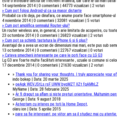
Este o intrebare destul de frecvent intalnita, dar care le da mari batai
14 septembrie 2014 | 0 comentarii | 44773 vizualizari | 2 voturi
»
Cum pot folosi Android-ul ca sa masor distante
Probabil ca stii deja, pe dinafara, ce anume poate face smartphone-ul t
4 noiembrie 2014 | 0 comentarii | 32081 vizualizari | 5 voturi
»
Cum pot amplifica semnalul Router-ului?
Un router wireless are, in general, o arie limitata de acoperire, cu toa
23 octombrie 2014 | 0 comentarii | 26823 vizualizari | 2 voturi
»
Cum pot sa schimb tastatura la iPhone 6 si 6 plus?
Avantajul de a avea un ecran de dimensiuni mai mari, este pus sub semnul 
13 octombrie 2014 | 0 comentarii | 22767 vizualizari | 0 voturi
»
Cateva smecherii interesante pe care le poti face cu LG G3
Lg G3 are foarte multe facilitati interesante , uzuale si comune si celorl
17 decembrie 2014 | 0 comentarii | 21630 vizualizari | 2 voturi
»
Thank you for sharing your thoughts. I truly appreciate your ef
indo bokep | Data: 20 martie 2025
»
oeAgk WEVJStLs rsF UWW byqMZT lIZt fqAMhLZ
MyName | Data: 28 februarie 2025
»
Ar fi dragut sa aflam si niste preturi orientative. Multumim pentr
George | Data: 9 august 2018
»
Asteptam cu interes pe toti la Home Depot,
olaru ion | Data: 5 aprilie 2015
»
pare sa fie interesant. pe viitor am sa il studiez mai cu atentie.