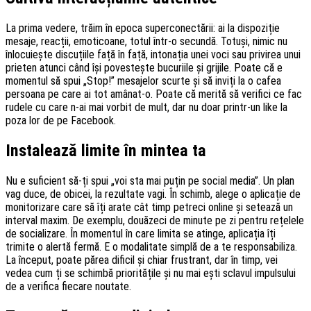
La prima vedere, trăim în epoca superconectării: ai la dispoziție
mesaje, reacții, emoticoane, totul într-o secundă. Totuși, nimic nu
înlocuiește discuțiile față în față, intonația unei voci sau privirea unui
prieten atunci când își povestește bucuriile și grijile. Poate că e
momentul să spui „Stop!” mesajelor scurte și să inviți la o cafea
persoana pe care ai tot amânat-o. Poate că merită să verifici ce fac
rudele cu care n-ai mai vorbit de mult, dar nu doar printr-un like la
poza lor de pe Facebook.
Instalează limite în mintea ta
Nu e suficient să-ți spui „voi sta mai puțin pe social media”. Un plan
vag duce, de obicei, la rezultate vagi. În schimb, alege o aplicație de
monitorizare care să îți arate cât timp petreci online și setează un
interval maxim. De exemplu, douăzeci de minute pe zi pentru rețelele
de socializare. În momentul în care limita se atinge, aplicația îți
trimite o alertă fermă. E o modalitate simplă de a te responsabiliza.
La început, poate părea dificil și chiar frustrant, dar în timp, vei
vedea cum ți se schimbă prioritățile și nu mai ești sclavul impulsului
de a verifica fiecare noutate.