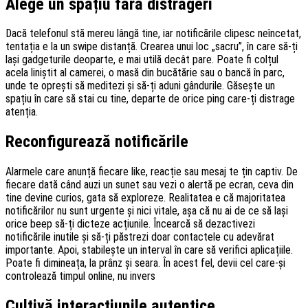
Alege un spațiu fără distrageri
Dacă telefonul stă mereu lângă tine, iar notificările clipesc neîncetat,
tentația e la un swipe distanță. Crearea unui loc „sacru”, în care să-ți
lași gadgeturile deoparte, e mai utilă decât pare. Poate fi colțul
acela liniștit al camerei, o masă din bucătărie sau o bancă în parc,
unde te oprești să meditezi și să-ți aduni gândurile. Găsește un
spațiu în care să stai cu tine, departe de orice ping care-ți distrage
atenția.
Reconfigurează notificările
Alarmele care anunță fiecare like, reacție sau mesaj te țin captiv. De
fiecare dată când auzi un sunet sau vezi o alertă pe ecran, ceva din
tine devine curios, gata să exploreze. Realitatea e că majoritatea
notificărilor nu sunt urgente și nici vitale, așa că nu ai de ce să lași
orice beep să-ți dicteze acțiunile. Încearcă să dezactivezi
notificările inutile și să-ți păstrezi doar contactele cu adevărat
importante. Apoi, stabilește un interval în care să verifici aplicațiile.
Poate fi dimineața, la prânz și seara. În acest fel, devii cel care-și
controlează timpul online, nu invers
Cultivă interacțiunile autentice