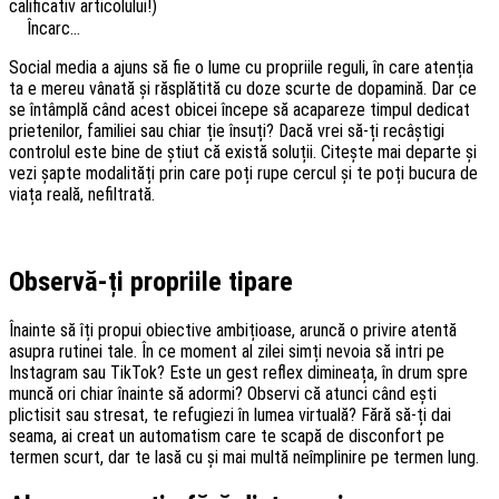
calificativ articolului!)
Încarc...
Social media a ajuns să fie o lume cu propriile reguli, în care atenția
ta e mereu vânată și răsplătită cu doze scurte de dopamină. Dar ce
se întâmplă când acest obicei începe să acapareze timpul dedicat
prietenilor, familiei sau chiar ție însuți? Dacă vrei să-ți recâștigi
controlul este bine de știut că există soluții. Citește mai departe și
vezi șapte modalități prin care poți rupe cercul și te poți bucura de
viața reală, nefiltrată.
Observă-ți propriile tipare
Înainte să îți propui obiective ambițioase, aruncă o privire atentă
asupra rutinei tale. În ce moment al zilei simți nevoia să intri pe
Instagram sau TikTok? Este un gest reflex dimineața, în drum spre
muncă ori chiar înainte să adormi? Observi că atunci când ești
plictisit sau stresat, te refugiezi în lumea virtuală? Fără să-ți dai
seama, ai creat un automatism care te scapă de disconfort pe
termen scurt, dar te lasă cu și mai multă neîmplinire pe termen lung.