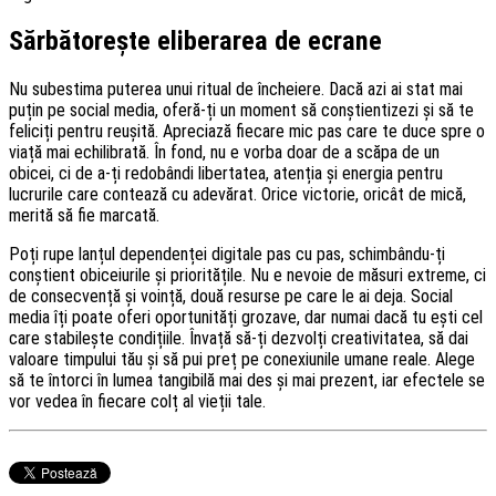
Sărbătorește eliberarea de ecrane
Nu subestima puterea unui ritual de încheiere. Dacă azi ai stat mai
puțin pe social media, oferă-ți un moment să conștientizezi și să te
feliciți pentru reușită. Apreciază fiecare mic pas care te duce spre o
viață mai echilibrată. În fond, nu e vorba doar de a scăpa de un
obicei, ci de a-ți redobândi libertatea, atenția și energia pentru
lucrurile care contează cu adevărat. Orice victorie, oricât de mică,
merită să fie marcată.
Poți rupe lanțul dependenței digitale pas cu pas, schimbându-ți
conștient obiceiurile și prioritățile. Nu e nevoie de măsuri extreme, ci
de consecvență și voință, două resurse pe care le ai deja. Social
media îți poate oferi oportunități grozave, dar numai dacă tu ești cel
care stabilește condițiile. Învață să-ți dezvolți creativitatea, să dai
valoare timpului tău și să pui preț pe conexiunile umane reale. Alege
să te întorci în lumea tangibilă mai des și mai prezent, iar efectele se
vor vedea în fiecare colț al vieții tale.