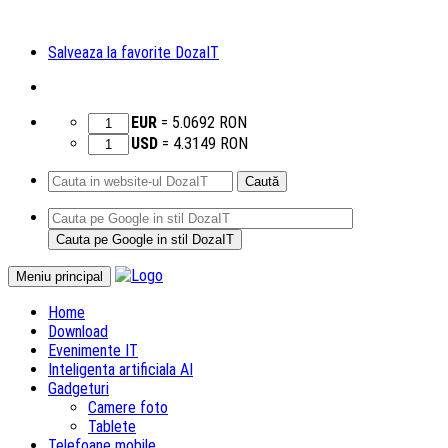
Salveaza la favorite DozaIT
EUR
=
5.0692
RON
USD
=
4.3149
RON
Caută
după:
Sari
Meniu principal
la
Home
conținut
Download
Evenimente IT
Inteligenta artificiala AI
Gadgeturi
Camere foto
Tablete
Telefoane mobile