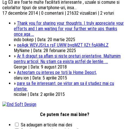
Lg G3 are foarte multe facilitati interesante , uzuale si comune si
celorlaltor tipuri de smartphone-uri, insa...
17 decembrie 2014 | 0 comentarii | 21632 vizualizari | 2 voturi
»
Thank you for sharing your thoughts. I truly appreciate your
efforts and I am waiting for your further write ups thanks
once aga ...
indo bokep | Data: 20 martie 2025
»
oeAgk WEVJStLs rsF UWW byqMZT lIZt fqAMhLZ
MyName | Data: 28 februarie 2025
»
Ar fi dragut sa aflam si niste preturi orientative. Multumim
pentru articol. Nu stiam ca exista astfel de lentile. ...
George | Data: 9 august 2018
»
Asteptam cu interes pe toti la Home Depot,
olaru ion | Data: 5 aprilie 2015
»
pare sa fie interesant. pe viitor am sa il studiez mai cu
atentie.
nicolae | Data: 2 aprilie 2015
Ce putem face mai bine?
Sa adaugam articole mai des