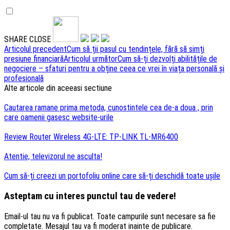
SHARE
CLOSE
Navigare
Articolul precedent
Cum să ții pasul cu tendințele, fără să simți
presiune financiară
Articolul următor
Cum să-ți dezvolți abilitățile de
articole
negociere – sfaturi pentru a obține ceea ce vrei în viața personală și
profesională
Alte articole din aceeasi sectiune
Cautarea ramane prima metoda, cunostintele cea de-a doua , prin
care oamenii gasesc website-urile
Review Router Wireless 4G-LTE: TP-LINK TL-MR6400
Atentie, televizorul ne asculta!
Cum să-ți creezi un portofoliu online care să-ți deschidă toate ușile
Asteptam cu interes punctul tau de vedere!
Email-ul tau nu va fi publicat. Toate campurile sunt necesare sa fie
completate. Mesajul tau va fi moderat inainte de publicare.