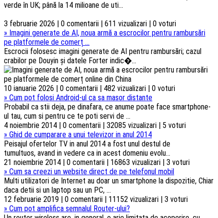
verde în UK; până la 14 milioane de uti...
3 februarie 2026 | 0 comentarii | 611 vizualizari | 0 voturi
»
Imagini generate de AI, noua armă a escrocilor pentru rambursări
pe platformele de comerț ...
Escrocii folosesc imagini generate de AI pentru rambursări; cazul
crabilor pe Douyin și datele Forter indic�...
10 ianuarie 2026 | 0 comentarii | 482 vizualizari | 0 voturi
»
Cum pot folosi Android-ul ca sa masor distante
Probabil ca stii deja, pe dinafara, ce anume poate face smartphone-
ul tau, cum si pentru ce te poti servi de ...
4 noiembrie 2014 | 0 comentarii | 32085 vizualizari | 5 voturi
»
Ghid de cumparare a unui televizor in anul 2014
Peisajul ofertelor TV in anul 2014 a fost unul destul de
tumultuos, avand in vedere ca in acest domeniu evolu...
21 noiembrie 2014 | 0 comentarii | 16863 vizualizari | 3 voturi
»
Cum sa creezi un website direct de pe telefonul mobil
Multi utilizatori de Internet au doar un smartphone la dispozitie, Chiar
daca detii si un laptop sau un PC, ...
12 februarie 2019 | 0 comentarii | 11152 vizualizari | 3 voturi
»
Cum pot amplifica semnalul Router-ului?
Un router wireless are, in general, o arie limitata de acoperire, cu