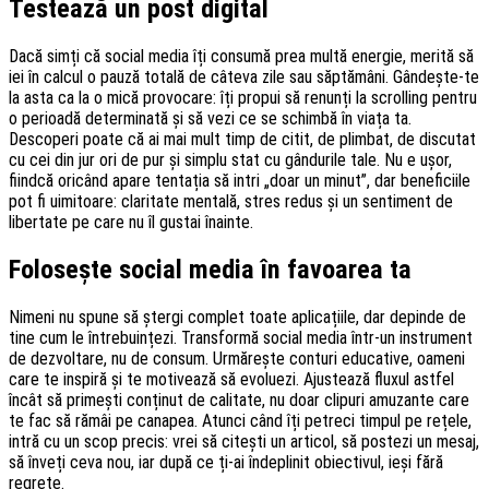
Testează un post digital
Dacă simți că social media îți consumă prea multă energie, merită să
iei în calcul o pauză totală de câteva zile sau săptămâni. Gândește-te
la asta ca la o mică provocare: îți propui să renunți la scrolling pentru
o perioadă determinată și să vezi ce se schimbă în viața ta.
Descoperi poate că ai mai mult timp de citit, de plimbat, de discutat
cu cei din jur ori de pur și simplu stat cu gândurile tale. Nu e ușor,
fiindcă oricând apare tentația să intri „doar un minut”, dar beneficiile
pot fi uimitoare: claritate mentală, stres redus și un sentiment de
libertate pe care nu îl gustai înainte.
Folosește social media în favoarea ta
Nimeni nu spune să ștergi complet toate aplicațiile, dar depinde de
tine cum le întrebuințezi. Transformă social media într-un instrument
de dezvoltare, nu de consum. Urmărește conturi educative, oameni
care te inspiră și te motivează să evoluezi. Ajustează fluxul astfel
încât să primești conținut de calitate, nu doar clipuri amuzante care
te fac să rămâi pe canapea. Atunci când îți petreci timpul pe rețele,
intră cu un scop precis: vrei să citești un articol, să postezi un mesaj,
să înveți ceva nou, iar după ce ți-ai îndeplinit obiectivul, ieși fără
regrete.