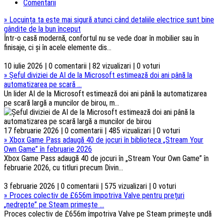
Comentarii
»
Locuința ta este mai sigură atunci când detaliile electrice sunt bine
gândite de la bun început
Într-o casă modernă, confortul nu se vede doar în mobilier sau în
finisaje, ci și în acele elemente dis...
10 iulie 2026 | 0 comentarii | 82 vizualizari | 0 voturi
»
Șeful diviziei de AI de la Microsoft estimează doi ani până la
automatizarea pe scară ...
Un lider AI de la Microsoft estimează doi ani până la automatizarea
pe scară largă a muncilor de birou, m...
17 februarie 2026 | 0 comentarii | 485 vizualizari | 0 voturi
»
Xbox Game Pass adaugă 40 de jocuri în biblioteca „Stream Your
Own Game” în februarie 2026
Xbox Game Pass adaugă 40 de jocuri în „Stream Your Own Game” în
februarie 2026, cu titluri precum Divin...
3 februarie 2026 | 0 comentarii | 575 vizualizari | 0 voturi
»
Proces colectiv de £656m împotriva Valve pentru prețuri
„nedrepte” pe Steam primește ...
Proces colectiv de £656m împotriva Valve pe Steam primește undă