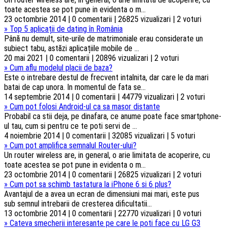
toate acestea se pot pune in evidenta o m...
23 octombrie 2014 | 0 comentarii | 26825 vizualizari | 2 voturi
»
Top 5 aplicații de dating în România
Până nu demult, site-urile de matrimoniale erau considerate un
subiect tabu, astăzi aplicațiile mobile de ...
20 mai 2021 | 0 comentarii | 20896 vizualizari | 2 voturi
»
Cum aflu modelul placii de baza?
Este o intrebare destul de frecvent intalnita, dar care le da mari
batai de cap unora. In momentul de fata se...
14 septembrie 2014 | 0 comentarii | 44779 vizualizari | 2 voturi
»
Cum pot folosi Android-ul ca sa masor distante
Probabil ca stii deja, pe dinafara, ce anume poate face smartphone-
ul tau, cum si pentru ce te poti servi de ...
4 noiembrie 2014 | 0 comentarii | 32085 vizualizari | 5 voturi
»
Cum pot amplifica semnalul Router-ului?
Un router wireless are, in general, o arie limitata de acoperire, cu
toate acestea se pot pune in evidenta o m...
23 octombrie 2014 | 0 comentarii | 26825 vizualizari | 2 voturi
»
Cum pot sa schimb tastatura la iPhone 6 si 6 plus?
Avantajul de a avea un ecran de dimensiuni mai mari, este pus
sub semnul intrebarii de cresterea dificultatii...
13 octombrie 2014 | 0 comentarii | 22770 vizualizari | 0 voturi
»
Cateva smecherii interesante pe care le poti face cu LG G3