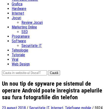
Grafica
Hardware
Internet
Jocuri
Review Jocuri
Marketing Online
SEO
Programare
Software
Securitate IT
Tehnologie
Tutoriale
Viral
Web Design
Caută
după:
Un nou tip de spyware pe sistemul de
operare Android poate înregistra apelurile
sau fura fotografiile din telefon
23 august 2018
/
Securitate IT
,
Internet
,
Telefoane mobile
/
5924