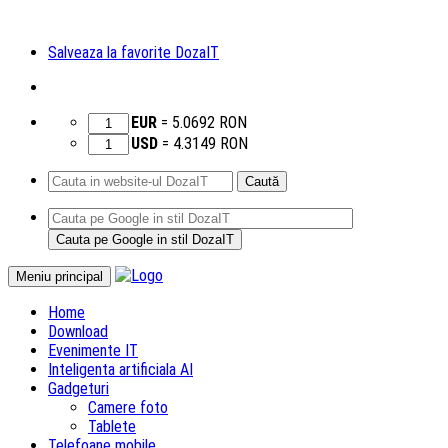
Salveaza la favorite DozaIT
EUR
=
5.0692
RON
USD
=
4.3149
RON
Caută
după:
Sari
Meniu principal
la
Home
conținut
Download
Evenimente IT
Inteligenta artificiala AI
Gadgeturi
Camere foto
Tablete
Telefoane mobile