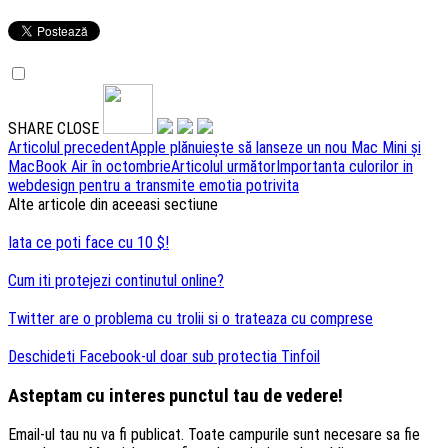
SHARE
CLOSE
Navigare
Articolul precedent
Apple plănuiește să lanseze un nou Mac Mini și
MacBook Air în octombrie
Articolul următor
Importanta culorilor in
articole
webdesign pentru a transmite emotia potrivita
Alte articole din aceeasi sectiune
Iata ce poti face cu 10 $!
Cum iti protejezi continutul online?
Twitter are o problema cu trolii si o trateaza cu comprese
Deschideti Facebook-ul doar sub protectia Tinfoil
Asteptam cu interes punctul tau de vedere!
Email-ul tau nu va fi publicat. Toate campurile sunt necesare sa fie