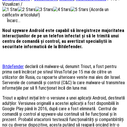
Vizualizari
/
(Acorda un
calificativ articolului!)
Încarc...
Noul spyware Android este capabil să înregistreze majoritatea
interacțiunilor de pe un telefon infectat și să le trimită unui
centru de comandă și control, au avertizat specialiștii in
securitate informatică de la Bitdefender.
Bitdefender
declară că malware-ul, denumit Triout, a fost pentru
prima oară încărcat pe siteul VirusTotal pe 15 mai de către un
utilizator din Rusia, cu rapoarte ulterioare venite mai ales din Israel.
Serverele de comandă și control (C&C) la care malware-ul transmitea
informațiile par să fi funcționat încă din luna mai.
Triout a apărut inițial într-o versiune a unei aplicații Android, destinată
adulților. Versiunea originală a acestei aplicații a fost disponibilă în
Google Play până în 2016, după care a fost eliminată. Centrul de
comandă și control al spyware-ului continuă să fie funcțional și în
prezent. Probabil atacatorii testează funcționalități și compatiblități
noi cu diverse dispozitive, acesta putând să reapară oricând într-o