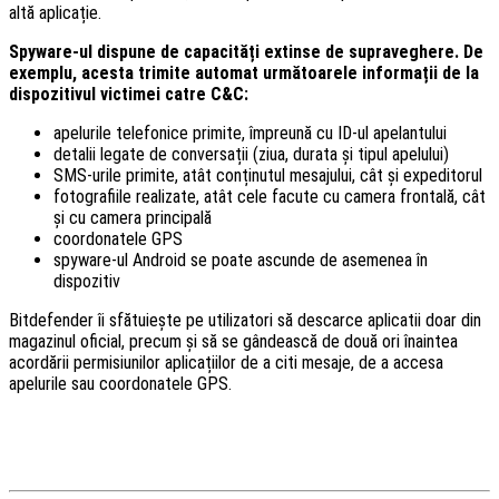
altă aplicație.
Spyware-ul dispune de capacități extinse de supraveghere. De
exemplu, acesta trimite automat următoarele informații de la
dispozitivul victimei catre C&C:
apelurile telefonice primite, împreună cu ID-ul apelantului
detalii legate de conversații (ziua, durata și tipul apelului)
SMS-urile primite, atât conținutul mesajului, cât și expeditorul
fotografiile realizate, atât cele facute cu camera frontală, cât
și cu camera principală
coordonatele GPS
spyware-ul Android se poate ascunde de asemenea în
dispozitiv
Bitdefender îi sfătuiește pe utilizatori să descarce aplicatii doar din
magazinul oficial, precum și să se gândească de două ori înaintea
acordării permisiunilor aplicațiilor de a citi mesaje, de a accesa
apelurile sau coordonatele GPS.