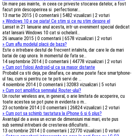
Un mare pas inainte, in ceea ce priveste stocarea datelor, a fost
facut prin descoperirea si perfectionar...
13 martie 2015 | 0 comentarii | 5482 vizualizari | 2 voturi
»
Windows 10 e pe piata! Ce stim si ce nu stim despre el
Lansat in 21 Ianuarie anul acesta, intr-un eveniment special dedicat
atat lansarii Windows 10 cat si ochelaril...
26 ianuarie 2015 | 0 comentarii | 6578 vizualizari | 2 voturi
»
Cum aflu modelul placii de baza?
Este o intrebare destul de frecvent intalnita, dar care le da mari
batai de cap unora. In momentul de fata se...
14 septembrie 2014 | 0 comentarii | 44778 vizualizari | 2 voturi
»
Cum pot folosi Android-ul ca sa masor distante
Probabil ca stii deja, pe dinafara, ce anume poate face smartphone-
ul tau, cum si pentru ce te poti servi de ...
4 noiembrie 2014 | 0 comentarii | 32083 vizualizari | 5 voturi
»
Cum pot amplifica semnalul Router-ului?
Un router wireless are, in general, o arie limitata de acoperire, cu
toate acestea se pot pune in evidenta o m...
23 octombrie 2014 | 0 comentarii | 26824 vizualizari | 2 voturi
»
Cum pot sa schimb tastatura la iPhone 6 si 6 plus?
Avantajul de a avea un ecran de dimensiuni mai mari, este pus
sub semnul intrebarii de cresterea dificultatii...
13 octombrie 2014 | 0 comentarii | 22770 vizualizari | 0 voturi