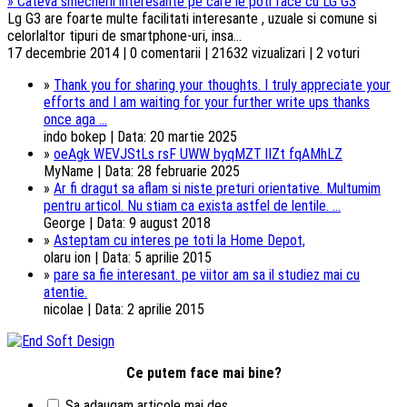
»
Cateva smecherii interesante pe care le poti face cu LG G3
Lg G3 are foarte multe facilitati interesante , uzuale si comune si
celorlaltor tipuri de smartphone-uri, insa...
17 decembrie 2014 | 0 comentarii | 21632 vizualizari | 2 voturi
»
Thank you for sharing your thoughts. I truly appreciate your
efforts and I am waiting for your further write ups thanks
once aga ...
indo bokep | Data: 20 martie 2025
»
oeAgk WEVJStLs rsF UWW byqMZT lIZt fqAMhLZ
MyName | Data: 28 februarie 2025
»
Ar fi dragut sa aflam si niste preturi orientative. Multumim
pentru articol. Nu stiam ca exista astfel de lentile. ...
George | Data: 9 august 2018
»
Asteptam cu interes pe toti la Home Depot,
olaru ion | Data: 5 aprilie 2015
»
pare sa fie interesant. pe viitor am sa il studiez mai cu
atentie.
nicolae | Data: 2 aprilie 2015
Ce putem face mai bine?
Sa adaugam articole mai des