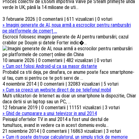
Proces colectiv de £656m împotriva Valve pe Steam primește undă
verde în UK; până la 14 milioane de uti...
3 februarie 2026 | 0 comentarii | 611 vizualizari | 0 voturi
»
Imagini generate de AI, noua armă a escrocilor pentru rambursări
pe platformele de comerț ...
Escrocii folosesc imagini generate de AI pentru rambursări; cazul
crabilor pe Douyin și datele Forter indic�...
10 ianuarie 2026 | 0 comentarii | 482 vizualizari | 0 voturi
»
Cum pot folosi Android-ul ca sa masor distante
Probabil ca stii deja, pe dinafara, ce anume poate face smartphone-
ul tau, cum si pentru ce te poti servi de ...
4 noiembrie 2014 | 0 comentarii | 32083 vizualizari | 5 voturi
»
Cum sa creezi un website direct de pe telefonul mobil
Multi utilizatori de Internet au doar un smartphone la dispozitie, Chiar
daca detii si un laptop sau un PC, ...
12 februarie 2019 | 0 comentarii | 11151 vizualizari | 3 voturi
»
Ghid de cumparare a unui televizor in anul 2014
Peisajul ofertelor TV in anul 2014 a fost unul destul de
tumultuos, avand in vedere ca in acest domeniu evolu...
21 noiembrie 2014 | 0 comentarii | 16863 vizualizari | 3 voturi
»
Cum iti poate distruge calculatorul, un simplu stick de memorie