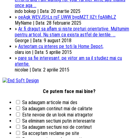
once aga ...
indo bokep | Data: 20 martie 2025
»
oeAgk WEVJStLs rsF UWW byqMZT lIZt fqAMhLZ
MyName | Data: 28 februarie 2025
»
Ar fi dragut sa aflam si niste preturi orientative. Multumim
pentru articol. Nu stiam ca exista astfel de lentile. ...
George | Data: 9 august 2018
»
Asteptam cu interes pe toti la Home Depot,
olaru ion | Data: 5 aprilie 2015
»
pare sa fie interesant. pe viitor am sa il studiez mai cu
atentie.
nicolae | Data: 2 aprilie 2015
Ce putem face mai bine?
Sa adaugam articole mai des
Sa adaugam continut mai de calitate
Este nevoie de un look mai atragator
Sa eliminam sectiuni putin interesante
Sa adaugam sectiuni noi de continut
Sa acceptam reclame pe site