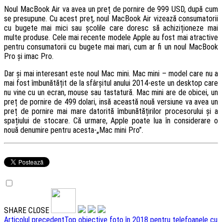
Noul MacBook Air va avea un preț de pornire de 999 USD, după cum
se presupune. Cu acest preț, noul MacBook Air vizează consumatorii
cu bugete mai mici sau școlile care doresc să achiziționeze mai
multe produse. Cele mai recente modele Apple au fost mai atractive
pentru consumatorii cu bugete mai mari, cum ar fi un noul MacBook
Pro și imac Pro.
Dar și mai interesant este noul Mac mini. Mac mini – model care nu a
mai fost îmbunătățit de la sfârșitul anului 2014-este un desktop care
nu vine cu un ecran, mouse sau tastatură. Mac mini are de obicei, un
preț de pornire de 499 dolari, insă această nouă versiune va avea un
preț de pornire mai mare datorită îmbunătățirilor procesorului și a
spațiului de stocare. Că urmare, Apple poate lua în considerare o
nouă denumire pentru acesta-„Mac mini Pro”.
SHARE
CLOSE
Navigare
Articolul precedent
Top obiective foto în 2018 pentru telefoanele cu