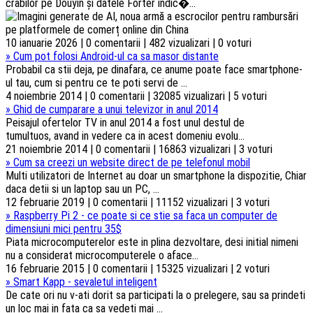
crabilor pe Douyin și datele Forter indic�...
10 ianuarie 2026 | 0 comentarii | 482 vizualizari | 0 voturi
»
Cum pot folosi Android-ul ca sa masor distante
Probabil ca stii deja, pe dinafara, ce anume poate face smartphone-
ul tau, cum si pentru ce te poti servi de ...
4 noiembrie 2014 | 0 comentarii | 32085 vizualizari | 5 voturi
»
Ghid de cumparare a unui televizor in anul 2014
Peisajul ofertelor TV in anul 2014 a fost unul destul de
tumultuos, avand in vedere ca in acest domeniu evolu...
21 noiembrie 2014 | 0 comentarii | 16863 vizualizari | 3 voturi
»
Cum sa creezi un website direct de pe telefonul mobil
Multi utilizatori de Internet au doar un smartphone la dispozitie, Chiar
daca detii si un laptop sau un PC, ...
12 februarie 2019 | 0 comentarii | 11152 vizualizari | 3 voturi
»
Raspberry Pi 2 - ce poate si ce stie sa faca un computer de
dimensiuni mici pentru 35$
Piata microcomputerelor este in plina dezvoltare, desi initial nimeni
nu a considerat microcomputerele o aface...
16 februarie 2015 | 0 comentarii | 15325 vizualizari | 2 voturi
»
Smart Kapp - sevaletul inteligent
De cate ori nu v-ati dorit sa participati la o prelegere, sau sa prindeti
un loc mai in fata ca sa vedeti mai ...