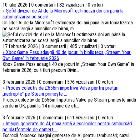
10 iulie 2026 | 0 comentarii | 82 vizualizari | 0 voturi
»
Șeful diviziei de AI de la Microsoft estimează doi ani până la
automatizarea pe scară ...
Un lider AI de la Microsoft estimează doi ani până la automatizarea
pe scară largă a muncilor de birou, m...
17 februarie 2026 | 0 comentarii | 485 vizualizari | 0 voturi
»
Xbox Game Pass adaugă 40 de jocuri în biblioteca „Stream Your
Own Game” în februarie 2026
Xbox Game Pass adaugă 40 de jocuri în „Stream Your Own Game” în
februarie 2026, cu titluri precum Divin...
3 februarie 2026 | 0 comentarii | 576 vizualizari | 0 voturi
»
Proces colectiv de £656m împotriva Valve pentru prețuri
„nedrepte” pe Steam primește ...
Proces colectiv de £656m împotriva Valve pe Steam primește undă
verde în UK; până la 14 milioane de uti...
3 februarie 2026 | 0 comentarii | 611 vizualizari | 0 voturi
»
Imagini generate de AI, noua armă a escrocilor pentru rambursări
pe platformele de comerț ...
Escrocii folosesc imagini generate de AI pentru rambursări; cazul