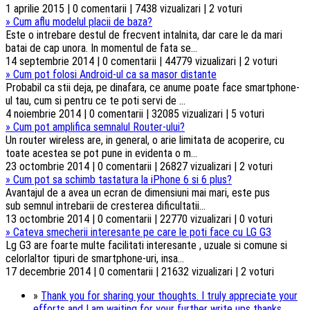
1 aprilie 2015 | 0 comentarii | 7438 vizualizari | 2 voturi
»
Cum aflu modelul placii de baza?
Este o intrebare destul de frecvent intalnita, dar care le da mari
batai de cap unora. In momentul de fata se...
14 septembrie 2014 | 0 comentarii | 44779 vizualizari | 2 voturi
»
Cum pot folosi Android-ul ca sa masor distante
Probabil ca stii deja, pe dinafara, ce anume poate face smartphone-
ul tau, cum si pentru ce te poti servi de ...
4 noiembrie 2014 | 0 comentarii | 32085 vizualizari | 5 voturi
»
Cum pot amplifica semnalul Router-ului?
Un router wireless are, in general, o arie limitata de acoperire, cu
toate acestea se pot pune in evidenta o m...
23 octombrie 2014 | 0 comentarii | 26827 vizualizari | 2 voturi
»
Cum pot sa schimb tastatura la iPhone 6 si 6 plus?
Avantajul de a avea un ecran de dimensiuni mai mari, este pus
sub semnul intrebarii de cresterea dificultatii...
13 octombrie 2014 | 0 comentarii | 22770 vizualizari | 0 voturi
»
Cateva smecherii interesante pe care le poti face cu LG G3
Lg G3 are foarte multe facilitati interesante , uzuale si comune si
celorlaltor tipuri de smartphone-uri, insa...
17 decembrie 2014 | 0 comentarii | 21632 vizualizari | 2 voturi
»
Thank you for sharing your thoughts. I truly appreciate your
efforts and I am waiting for your further write ups thanks