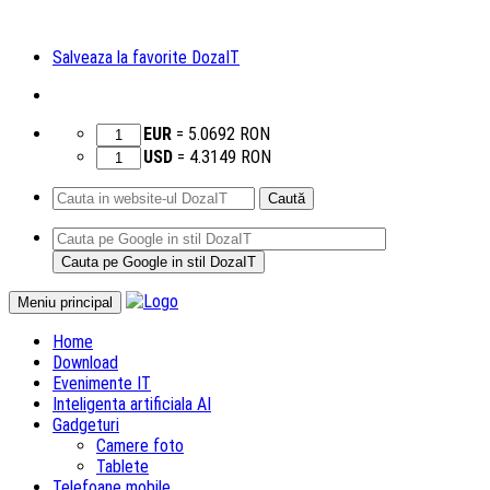
Salveaza la favorite DozaIT
EUR
=
5.0692
RON
USD
=
4.3149
RON
Caută
după:
Sari
Meniu principal
la
Home
conținut
Download
Evenimente IT
Inteligenta artificiala AI
Gadgeturi
Camere foto
Tablete
Telefoane mobile