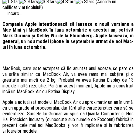
(Acorda un
calificativ articolului!)
Încarc...
Compania Apple intentionează să lanseze o nouă versiune a
Mac Mini și MacBook în luna octombrie a acestui an, potrivit
Mark Gurman și Debby Wu de la Bloomberg. Apple lansează, în
general, un nou model iphone în septembrie urmat de noi Mac-
uri în luna octombrie.
MacBook, care este așteptat să fie anunțat anul acesta, se pare că
va arăta similar cu MacBook Air, va avea rama mai subțire și o
greutate mai mică de 2 kg. Probabil va avea Retina Display de 13
inci, de inaltă rezoluție. Până în acest moment, Apple nu a construit
incă un MacBook Air cu Retina Display.
Apple a actualizat modelul MacBook Air cu aproximativ un an în urmă,
cu un upgrade al procesorului, dar fără alte caracteristici care să se
evidențieze. Sursele lui Gurman au spus că Quanta Computer și Hon
Hai Precision Industry (cunoscute sub numele de Foxconn) fabrică în
prezent cele mai noi MacBooks și vor fi implicate și în fabricarea
viitoarelor modele.