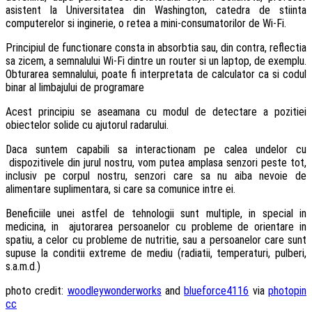
asistent la Universitatea din Washington, catedra de stiinta
computerelor si inginerie, o retea a mini-consumatorilor de Wi-Fi.
Principiul de functionare consta in absorbtia sau, din contra, reflectia
sa zicem, a semnalului Wi-Fi dintre un router si un laptop, de exemplu.
Obturarea semnalului, poate fi interpretata de calculator ca si codul
binar al limbajului de programare
Acest principiu se aseamana cu modul de detectare a pozitiei
obiectelor solide cu ajutorul radarului.
Daca suntem capabili sa interactionam pe calea undelor cu
dispozitivele din jurul nostru, vom putea amplasa senzori peste tot,
inclusiv pe corpul nostru, senzori care sa nu aiba nevoie de
alimentare suplimentara, si care sa comunice intre ei.
Beneficiile unei astfel de tehnologii sunt multiple, in special in
medicina, in ajutorarea persoanelor cu probleme de orientare in
spatiu, a celor cu probleme de nutritie, sau a persoanelor care sunt
supuse la conditii extreme de mediu (radiatii, temperaturi, pulberi,
s.a.m.d.)
photo credit:
woodleywonderworks
and
blueforce4116
via
photopin
cc