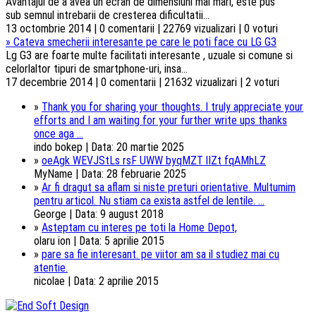
Avantajul de a avea un ecran de dimensiuni mai mari, este pus
sub semnul intrebarii de cresterea dificultatii...
13 octombrie 2014 | 0 comentarii | 22769 vizualizari | 0 voturi
»
Cateva smecherii interesante pe care le poti face cu LG G3
Lg G3 are foarte multe facilitati interesante , uzuale si comune si
celorlaltor tipuri de smartphone-uri, insa...
17 decembrie 2014 | 0 comentarii | 21632 vizualizari | 2 voturi
»
Thank you for sharing your thoughts. I truly appreciate your
efforts and I am waiting for your further write ups thanks
once aga ...
indo bokep | Data: 20 martie 2025
»
oeAgk WEVJStLs rsF UWW byqMZT lIZt fqAMhLZ
MyName | Data: 28 februarie 2025
»
Ar fi dragut sa aflam si niste preturi orientative. Multumim
pentru articol. Nu stiam ca exista astfel de lentile. ...
George | Data: 9 august 2018
»
Asteptam cu interes pe toti la Home Depot,
olaru ion | Data: 5 aprilie 2015
»
pare sa fie interesant. pe viitor am sa il studiez mai cu
atentie.
nicolae | Data: 2 aprilie 2015