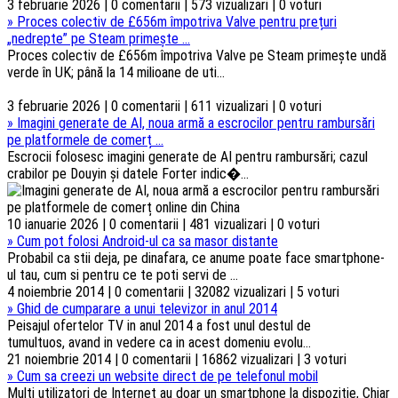
3 februarie 2026 | 0 comentarii | 573 vizualizari | 0 voturi
»
Proces colectiv de £656m împotriva Valve pentru prețuri
„nedrepte” pe Steam primește ...
Proces colectiv de £656m împotriva Valve pe Steam primește undă
verde în UK; până la 14 milioane de uti...
3 februarie 2026 | 0 comentarii | 611 vizualizari | 0 voturi
»
Imagini generate de AI, noua armă a escrocilor pentru rambursări
pe platformele de comerț ...
Escrocii folosesc imagini generate de AI pentru rambursări; cazul
crabilor pe Douyin și datele Forter indic�...
10 ianuarie 2026 | 0 comentarii | 481 vizualizari | 0 voturi
»
Cum pot folosi Android-ul ca sa masor distante
Probabil ca stii deja, pe dinafara, ce anume poate face smartphone-
ul tau, cum si pentru ce te poti servi de ...
4 noiembrie 2014 | 0 comentarii | 32082 vizualizari | 5 voturi
»
Ghid de cumparare a unui televizor in anul 2014
Peisajul ofertelor TV in anul 2014 a fost unul destul de
tumultuos, avand in vedere ca in acest domeniu evolu...
21 noiembrie 2014 | 0 comentarii | 16862 vizualizari | 3 voturi
»
Cum sa creezi un website direct de pe telefonul mobil
Multi utilizatori de Internet au doar un smartphone la dispozitie, Chiar