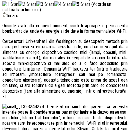
(Acorda un
calificativ articolului!)
Încarc...
Oriunde v-ati afla in acest moment, sunteti aproape in permanenta
bombardat de unde de energie si de date in forma semnalelor Wi-Fi.
Cercetatorii Universitatii din Washington au descoperit metoda prin
care pot incarca cu energie aceste unde, nu doar in scopul de a
alimenta cu energie dispozitive casnice mici (lampi, ceasuri, mini-
ventilatoare s.a.m.d.), dar mai ales in scopul de a conecta intre ele
aceste mini-dispozitive si mai ales de a le face accesibile prin
conectare la internet. Denumita Wi-Fi backscatter (intr-o traducere
ad litteram, „imprastiere retrograda” sau mai pe romaneste-
conectare aleatoare), aceasta tehnologie este prima de acest gen
din lume, si are tendinta de a gasi metoda prin care se conecteaza
dispozitive (fara alta alimentare cu energie) intr-o infrastructuraWi-
Fi.
Cercetatorii sunt de parere ca aceasta
inventie poate fi considerata un pas major inainte in dezvoltarea asa-
numitului „Internet al lucrurilor”, o lume in care toate dispozitivele
noastre sunt interconectate prin intremediul Wi-Fi si al internetului,
devenind, dupa parerea cercetatorului Shyam Gollakota, profesor