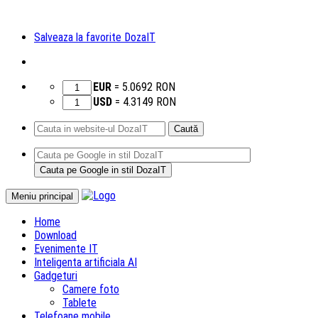
Salveaza la favorite DozaIT
EUR
=
5.0692
RON
USD
=
4.3149
RON
Caută
după:
Sari
Meniu principal
la
Home
conținut
Download
Evenimente IT
Inteligenta artificiala AI
Gadgeturi
Camere foto
Tablete
Telefoane mobile