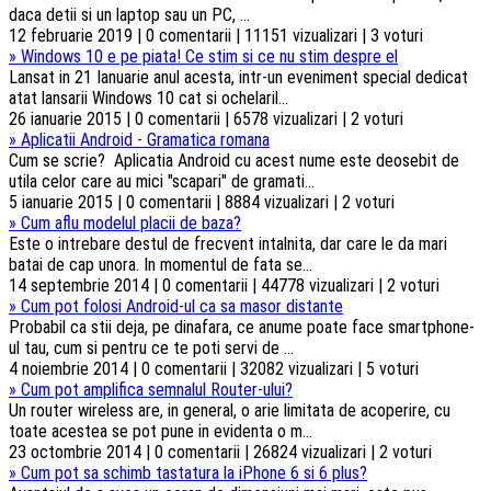
daca detii si un laptop sau un PC, ...
12 februarie 2019 | 0 comentarii | 11151 vizualizari | 3 voturi
»
Windows 10 e pe piata! Ce stim si ce nu stim despre el
Lansat in 21 Ianuarie anul acesta, intr-un eveniment special dedicat
atat lansarii Windows 10 cat si ochelaril...
26 ianuarie 2015 | 0 comentarii | 6578 vizualizari | 2 voturi
»
Aplicatii Android - Gramatica romana
Cum se scrie? Aplicatia Android cu acest nume este deosebit de
utila celor care au mici "scapari" de gramati...
5 ianuarie 2015 | 0 comentarii | 8884 vizualizari | 2 voturi
»
Cum aflu modelul placii de baza?
Este o intrebare destul de frecvent intalnita, dar care le da mari
batai de cap unora. In momentul de fata se...
14 septembrie 2014 | 0 comentarii | 44778 vizualizari | 2 voturi
»
Cum pot folosi Android-ul ca sa masor distante
Probabil ca stii deja, pe dinafara, ce anume poate face smartphone-
ul tau, cum si pentru ce te poti servi de ...
4 noiembrie 2014 | 0 comentarii | 32082 vizualizari | 5 voturi
»
Cum pot amplifica semnalul Router-ului?
Un router wireless are, in general, o arie limitata de acoperire, cu
toate acestea se pot pune in evidenta o m...
23 octombrie 2014 | 0 comentarii | 26824 vizualizari | 2 voturi
»
Cum pot sa schimb tastatura la iPhone 6 si 6 plus?