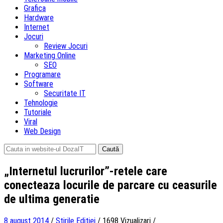
Grafica
Hardware
Internet
Jocuri
Review Jocuri
Marketing Online
SEO
Programare
Software
Securitate IT
Tehnologie
Tutoriale
Viral
Web Design
Caută
după:
„Internetul lucrurilor”-retele care
conecteaza locurile de parcare cu ceasurile
de ultima generatie
8 august 2014
/
Stirile Editiei
/
1698 Vizualizari
/