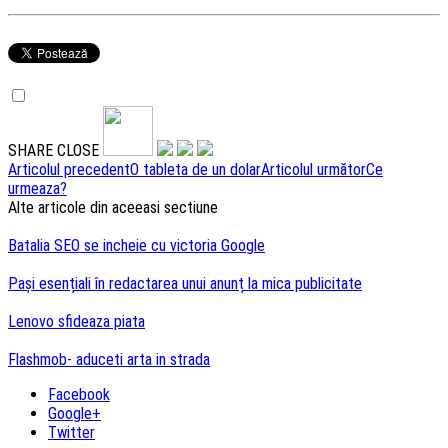
SHARE
CLOSE
Navigare
Articolul precedent
O tableta de un dolar
Articolul următor
Ce
urmeaza?
articole
Alte articole din aceeasi sectiune
Batalia SEO se incheie cu victoria Google
Pași esențiali în redactarea unui anunț la mica publicitate
Lenovo sfideaza piata
Flashmob- aduceti arta in strada
Facebook
Google+
Twitter