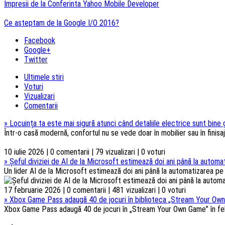
Impresii de la Conferinta Yahoo Mobile Developer
Ce asteptam de la Google I/O 2016?
Facebook
Google+
Twitter
Ultimele stiri
Voturi
Vizualizari
Comentarii
»
Locuința ta este mai sigură atunci când detaliile electrice sunt bine
Într-o casă modernă, confortul nu se vede doar în mobilier sau în finisaje
10 iulie 2026 | 0 comentarii | 79 vizualizari | 0 voturi
»
Șeful diviziei de AI de la Microsoft estimează doi ani până la automat
Un lider AI de la Microsoft estimează doi ani până la automatizarea pe s
17 februarie 2026 | 0 comentarii | 481 vizualizari | 0 voturi
»
Xbox Game Pass adaugă 40 de jocuri în biblioteca „Stream Your Own
Xbox Game Pass adaugă 40 de jocuri în „Stream Your Own Game” în febru