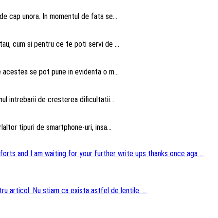
 de cap unora. In momentul de fata se...
au, cum si pentru ce te poti servi de ...
te acestea se pot pune in evidenta o m...
intrebarii de cresterea dificultatii...
altor tipuri de smartphone-uri, insa...
forts and I am waiting for your further write ups thanks once aga ...
u articol. Nu stiam ca exista astfel de lentile. ...