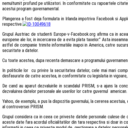
nemultumit profund pe utilizatori. In conformitate cu rapoartele citate
acestui program guvernamental.
Plangerea a fost deja formulata in Irlanda impotriva Facebook si Appl
respective.
Grupul Austriac de studenti Europe-v-Facebook.org afirma ca in aceast
europene ale lor, in incercarea de a evita plata taxelor.” Asta inseamn
astfel de companie trimite informatiile inapoi in America, catre sucu
securitate a datelor.
Cu toate acestea, dupa recenta demascare a programului guvernamental
In politicile lor cu privire la securitatea datelor, cele mai mari comp
desfasurate de catre acestea, in conformitate cu legislatia in vigoare
De cand au aparut dezvaluirile in scandalul PRISM, s-a ajuns la con
dezvaluirea datelor personale ale userilor lor catre guvernul american.
Yahoo, de exemplu, a pus la dispozitia guvernului, la cererea acestuia, 
al controversei PRISM.
Grupul considera ca in ceea ce priveste datele personale culese de ca
aceste date fara acordul oficialitatilor din tara respectiva si doar in c
informatii in ceea ce priveste modul de gestionare a datelor personale 