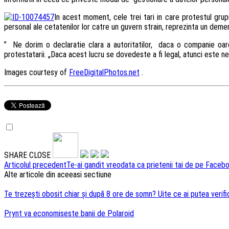
In acest moment, cele trei tari in care protestul grup
personal ale cetatenilor lor catre un guvern strain, reprezinta un demer
” Ne dorim o declaratie clara a autoritatilor, daca o companie oareca
protestatarii. „Daca acest lucru se dovedeste a fi legal, atunci este 
Images courtesy of
FreeDigitalPhotos.net
.
SHARE
CLOSE
Navigare
Articolul precedent
Te-ai gandit vreodata ca prietenii tai de pe Facebo
Alte articole din aceeasi sectiune
articole
Te trezești obosit chiar și după 8 ore de somn? Uite ce ai putea verifi
Prynt va economiseste banii de Polaroid