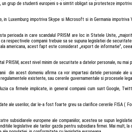
, un grup de studenti europeni s-a simtit obligat sa protesteze impotriv
e, in Luxemburg impotriva Skype si Microsoft si in Germania impotriva 
a perioada in care scandalul PRISM are loc in Statele Unite, „majoritat
a ca respectivele companii trebuie sa se supuna legislatiei de securitatea
rsala americana, acest fapt este considerat „export de informatie”, cee
 PRISM, acest nivel minim de securitate a datelor personale, nu mai po
anii din acest domeniu afirma ca vor impartasi datele personale ale util
, regulamentele existente, sau cererile guvernamentale si procesele lega
cluzia ca firmele implicate, in general companii cum sunt Google, Twi
date ale userilor, dar le-a fost foarte greu sa clarifice cererile FISA ( 
tre subsidiarele europene ale companiilor, acestea se supun legislatiei 
onditiile legislative ale tarilor gazda pentru subsidiara firmei. Mai mult
ale populatiei, in conformitate cu legislatia europeana.