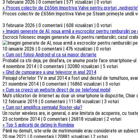
3 februarie 2026 | 0 comentarii | 571 vizualizari | 0 voturi
»
Proces colectiv de £656m împotriva Valve pentru prețuri „nedrepte”
Proces colectiv de £656m împotriva Valve pe Steam primește undă verd
3 februarie 2026 | 0 comentarii | 608 vizualizari | 0 voturi
»
Imagini generate de AI, noua armă a escrocilor pentru rambursări pe 
Escrocii folosesc imagini generate de AI pentru rambursări; cazul crabi
10 ianuarie 2026 | 0 comentarii | 476 vizualizari | 0 voturi
»
Cum pot folosi Android-ul ca sa masor distante
Probabil ca stii deja, pe dinafara, ce anume poate face smartphone-ul t
4 noiembrie 2014 | 0 comentarii | 32080 vizualizari | 5 voturi
»
Ghid de cumparare a unui televizor in anul 2014
Peisajul ofertelor TV in anul 2014 a fost unul destul de tumultuos, ava
21 noiembrie 2014 | 0 comentarii | 16860 vizualizari | 3 voturi
»
Cum sa creezi un website direct de pe telefonul mobil
Multi utilizatori de Internet au doar un smartphone la dispozitie, Chiar d
12 februarie 2019 | 0 comentarii | 11148 vizualizari | 3 voturi
»
Cum pot amplifica semnalul Router-ului?
Un router wireless are, in general, o arie limitata de acoperire, cu toa
23 octombrie 2014 | 0 comentarii | 26818 vizualizari | 2 voturi
»
Top 5 aplicații de dating în România
Până nu demult, site-urile de matrimoniale erau considerate un subiect t
20 mai 2021 | 0 comentarii | 20881 vizualizari | 2 voturi