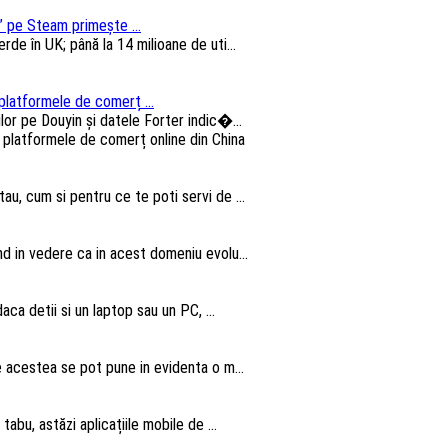
 pe Steam primește ...
e în UK; până la 14 milioane de uti...
platformele de comerț ...
lor pe Douyin și datele Forter indic�...
au, cum si pentru ce te poti servi de ...
nd in vedere ca in acest domeniu evolu...
aca detii si un laptop sau un PC, ...
te acestea se pot pune in evidenta o m...
abu, astăzi aplicațiile mobile de ...