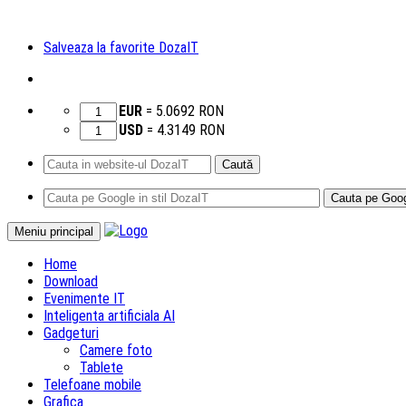
Salveaza la favorite DozaIT
EUR
=
5.0692
RON
USD
=
4.3149
RON
Caută
după:
Sari
Meniu principal
la
Home
conținut
Download
Evenimente IT
Inteligenta artificiala AI
Gadgeturi
Camere foto
Tablete
Telefoane mobile
Grafica