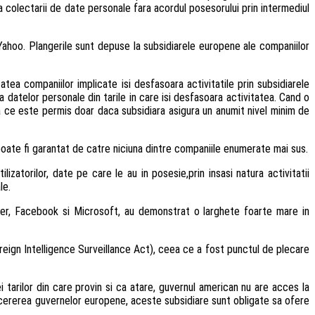
a colectarii de date personale fara acordul posesorului prin intermediul
Yahoo. Plangerile sunt depuse la subsidiarele europene ale companiilor
ea companiilor implicate isi desfasoara activitatile prin subsidiarele
 datelor personale din tarile in care isi desfasoara activitatea. Cand o
a ce este permis doar daca subsidiara asigura un anumit nivel minim de
ate fi garantat de catre niciuna dintre companiile enumerate mai sus.
izatorilor, date pe care le au in posesie,prin insasi natura activitatii
le.
tter, Facebook si Microsoft, au demonstrat o larghete foarte mare in
Foreign Intelligence Surveillance Act), ceea ce a fost punctul de plecare
tarilor din care provin si ca atare, guvernul american nu are acces la
, la cererea guvernelor europene, aceste subsidiare sunt obligate sa ofere