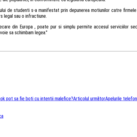
ului de studenti s-a manifestat prin depunerea motiunilor catre firmele
s legal sau o infractiune.
re din Europa , poate pur si simplu permite accesul serviciilor secret
nevoie sa schimbam legea.”
ok pot sa fie boti cu intentii malefice?
Articolul următor
Apelurile telefo
ca