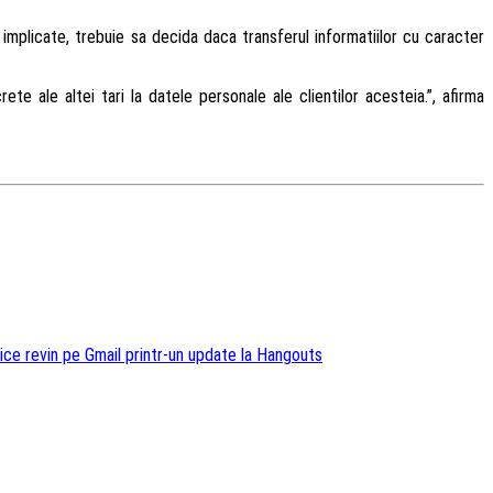
 implicate, trebuie sa decida daca transferul informatiilor cu caracter
e ale altei tari la datele personale ale clientilor acesteia.”, afirma
nice revin pe Gmail printr-un update la Hangouts