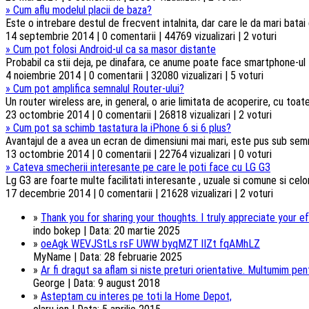
»
Cum aflu modelul placii de baza?
Este o intrebare destul de frecvent intalnita, dar care le da mari batai
14 septembrie 2014 | 0 comentarii | 44769 vizualizari | 2 voturi
»
Cum pot folosi Android-ul ca sa masor distante
Probabil ca stii deja, pe dinafara, ce anume poate face smartphone-ul t
4 noiembrie 2014 | 0 comentarii | 32080 vizualizari | 5 voturi
»
Cum pot amplifica semnalul Router-ului?
Un router wireless are, in general, o arie limitata de acoperire, cu toa
23 octombrie 2014 | 0 comentarii | 26818 vizualizari | 2 voturi
»
Cum pot sa schimb tastatura la iPhone 6 si 6 plus?
Avantajul de a avea un ecran de dimensiuni mai mari, este pus sub semnul 
13 octombrie 2014 | 0 comentarii | 22764 vizualizari | 0 voturi
»
Cateva smecherii interesante pe care le poti face cu LG G3
Lg G3 are foarte multe facilitati interesante , uzuale si comune si celorl
17 decembrie 2014 | 0 comentarii | 21628 vizualizari | 2 voturi
»
Thank you for sharing your thoughts. I truly appreciate your ef
indo bokep | Data: 20 martie 2025
»
oeAgk WEVJStLs rsF UWW byqMZT lIZt fqAMhLZ
MyName | Data: 28 februarie 2025
»
Ar fi dragut sa aflam si niste preturi orientative. Multumim pentr
George | Data: 9 august 2018
»
Asteptam cu interes pe toti la Home Depot,