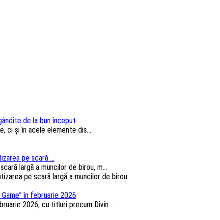
 gândite de la bun început
, ci și în acele elemente dis...
izarea pe scară ...
cară largă a muncilor de birou, m...
 Game” în februarie 2026
arie 2026, cu titluri precum Divin...