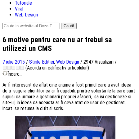
Tutoriale
Viral
Web Design
Caută
după:
6 motive pentru care nu ar trebui sa
utilizezi un CMS
7 iulie 2015
/
Stirile Editiei
,
Web Design
/
2947 Vizualizari
/
(Acorda un calificativ articolului!)
Încarc...
Ar fi interesant de aflat cine anume a fost primul care a avut ideea
de a sugera clientilor ca ar fi capabili, printre solicitarile la care sunt
supusi ca urmare a gestionarii propriei afaceri, sa isi gestioneze si
site-ul, in ideea ca aceasta ar fi ceva atat de usor de gestionat,
incat se rezuma la citit si scris.