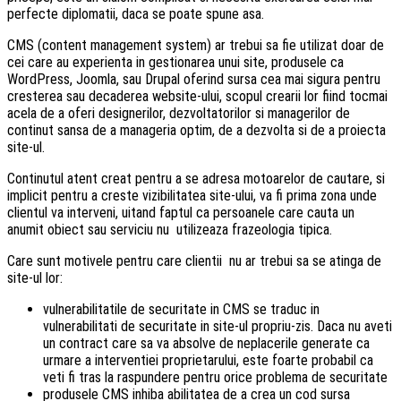
perfecte diplomatii, daca se poate spune asa.
CMS (content management system) ar trebui sa fie utilizat doar de
cei care au experienta in gestionarea unui site, produsele ca
WordPress, Joomla, sau Drupal oferind sursa cea mai sigura pentru
cresterea sau decaderea website-ului, scopul crearii lor fiind tocmai
acela de a oferi designerilor, dezvoltatorilor si managerilor de
continut sansa de a manageria optim, de a dezvolta si de a proiecta
site-ul.
Continutul atent creat pentru a se adresa motoarelor de cautare, si
implicit pentru a creste vizibilitatea site-ului, va fi prima zona unde
clientul va interveni, uitand faptul ca persoanele care cauta un
anumit obiect sau serviciu nu utilizeaza frazeologia tipica.
Care sunt motivele pentru care clientii nu ar trebui sa se atinga de
site-ul lor:
vulnerabilitatile de securitate in CMS se traduc in
vulnerabilitati de securitate in site-ul propriu-zis. Daca nu aveti
un contract care sa va absolve de neplacerile generate ca
urmare a interventiei proprietarului, este foarte probabil ca
veti fi tras la raspundere pentru orice problema de securitate
produsele CMS inhiba abilitatea de a crea un cod sursa