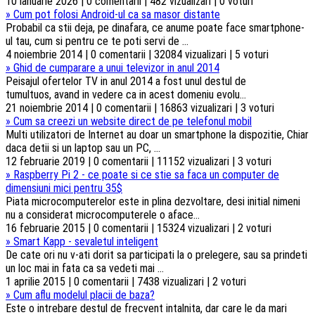
10 ianuarie 2026 | 0 comentarii | 482 vizualizari | 0 voturi
»
Cum pot folosi Android-ul ca sa masor distante
Probabil ca stii deja, pe dinafara, ce anume poate face smartphone-
ul tau, cum si pentru ce te poti servi de ...
4 noiembrie 2014 | 0 comentarii | 32084 vizualizari | 5 voturi
»
Ghid de cumparare a unui televizor in anul 2014
Peisajul ofertelor TV in anul 2014 a fost unul destul de
tumultuos, avand in vedere ca in acest domeniu evolu...
21 noiembrie 2014 | 0 comentarii | 16863 vizualizari | 3 voturi
»
Cum sa creezi un website direct de pe telefonul mobil
Multi utilizatori de Internet au doar un smartphone la dispozitie, Chiar
daca detii si un laptop sau un PC, ...
12 februarie 2019 | 0 comentarii | 11152 vizualizari | 3 voturi
»
Raspberry Pi 2 - ce poate si ce stie sa faca un computer de
dimensiuni mici pentru 35$
Piata microcomputerelor este in plina dezvoltare, desi initial nimeni
nu a considerat microcomputerele o aface...
16 februarie 2015 | 0 comentarii | 15324 vizualizari | 2 voturi
»
Smart Kapp - sevaletul inteligent
De cate ori nu v-ati dorit sa participati la o prelegere, sau sa prindeti
un loc mai in fata ca sa vedeti mai ...
1 aprilie 2015 | 0 comentarii | 7438 vizualizari | 2 voturi
»
Cum aflu modelul placii de baza?
Este o intrebare destul de frecvent intalnita, dar care le da mari