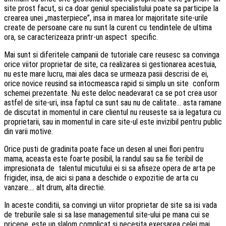
site prost facut, si ca doar geniul specialistului poate sa participe la
crearea unei „masterpiece”, insa in marea lor majoritate site-urile
create de persoane care nu sunt la curent cu tendintele de ultima
ora, se caracterizeaza printr-un aspect specific.
Mai sunt si diferitele campanii de tutoriale care reusesc sa convinga
orice viitor proprietar de site, ca realizarea si gestionarea acestuia,
nu este mare lucru, mai ales daca se urmeaza pasii descrisi de ei,
orice novice reusind sa intocmeasca rapid si simplu un site conform
schemei prezentate. Nu este deloc neadevarat ca se pot crea usor
astfel de site-uri, insa faptul ca sunt sau nu de calitate… asta ramane
de discutat in momentul in care clientul nu reuseste sa ia legatura cu
proprietarii, sau in momentul in care site-ul este invizibil pentru public
din varii motive.
Orice pusti de gradinita poate face un desen al unei flori pentru
mama, aceasta este foarte posibil, la randul sau sa fie teribil de
impresionata de talentul micutului ei si sa afiseze opera de arta pe
frigider, insa, de aici si pana a deschide o expozitie de arta cu
vanzare…. alt drum, alta directie.
In aceste conditii, sa convingi un viitor proprietar de site sa isi vada
de treburile sale si sa lase managementul site-ului pe mana cui se
pricepe, este un slalom complicat si necesita exersarea celei mai