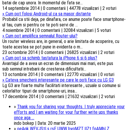
batai de cap unora. In momentul de fata se...
14 septembrie 2014 | 0 comentarii | 44778 vizualizari | 2 voturi
»
Cum pot folosi Android-ul ca sa masor distante
Probabil ca stii deja, pe dinafara, ce anume poate face smartphone-
ul tau, cum si pentru ce te poti servi de ...
4 noiembrie 2014 | 0 comentarii | 32084 vizualizari | 5 voturi
»
Cum pot amplifica semnalul Router-ului?
Un router wireless are, in general, o arie limitata de acoperire, cu
toate acestea se pot pune in evidenta o m...
23 octombrie 2014 | 0 comentarii | 26825 vizualizari | 2 voturi
»
Cum pot sa schimb tastatura la iPhone 6 si 6 plus?
Avantajul de a avea un ecran de dimensiuni mai mari, este pus
sub semnul intrebarii de cresterea dificultatii...
13 octombrie 2014 | 0 comentarii | 22770 vizualizari | 0 voturi
»
Cateva smecherii interesante pe care le poti face cu LG G3
Lg G3 are foarte multe facilitati interesante , uzuale si comune si
celorlaltor tipuri de smartphone-uri, insa...
17 decembrie 2014 | 0 comentarii | 21632 vizualizari | 2 voturi
»
Thank you for sharing your thoughts. I truly appreciate your
efforts and I am waiting for your further write ups thanks
once aga ...
indo bokep | Data: 20 martie 2025
»
oeAgk WEVJStLs rsF UWW byqMZT lIZt fqAMhLZ