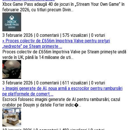
Xbox Game Pass adaugă 40 de jocuri în „Stream Your Own Game” în
februarie 2026, cu titluri precum Divin...
3 februarie 2026 | 0 comentarii | 575 vizualizari | 0 voturi
»
Proces colectiv de £656m împotriva Valve pentru prețuri
„nedrepte” pe Steam primește ...
Proces colectiv de £656m împotriva Valve pe Steam primește undă
verde în UK; până la 14 milioane de uti...
3 februarie 2026 | 0 comentarii | 611 vizualizari | 0 voturi
»
Imagini generate de AI, noua armă a escrocilor pentru rambursări
pe platformele de comerț ...
Escrocii folosesc imagini generate de AI pentru rambursări; cazul
crabilor pe Douyin și datele Forter indic�...