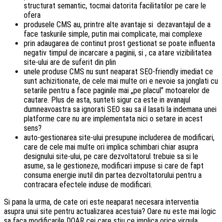
structurat semantic, tocmai datorita facilitatilor pe care le
ofera
produsele CMS au, printre alte avantaje si dezavantajul de a
face taskurile simple, putin mai complicate, mai complexe
prin adaugarea de continut prost gestionat se poate influenta
negativ timpul de incarcare a paginii, si , ca atare vizibilitatea
site-ului are de suferit din plin
unele produse CMS nu sunt neaparat SEO-friendly imediat ce
sunt achizitionate, de cele mai multe ori e nevoie sa jonglati cu
setarile pentru a face paginile mai „pe placul” motoarelor de
cautare. Plus de asta, sunteti sigur ca este in avanajul
dumneavoastra sa ignorati SEO sau sa il lasati la indemana unei
platforme care nu are implementata nici o setare in acest
sens?
auto-gestionarea site-ului presupune includerea de modificari,
care de cele mai multe ori implica schimbari chiar asupra
designului site-ului, pe care dezvoltatorul trebuie sa si le
asume, sa le gestioneze, modificari impuse si care de fapt
consuma energie inutil din partea dezvoltatorului pentru a
contracara efectele induse de modificari.
Si pana la urma, de cate ori este neaparat necesara interventia
asupra unui site pentru actualizarea acestuia? Oare nu este mai logic
sa faca modificarile DOAR cei care stiu ce implica orice virgula