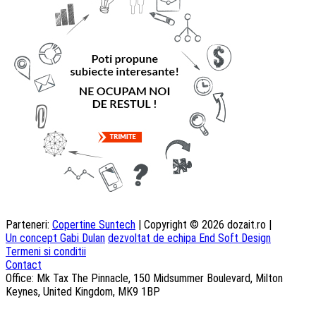
Parteneri:
Copertine Suntech
| Copyright © 2026 dozait.ro |
Un concept Gabi Dulan
dezvoltat de echipa End Soft Design
Termeni si conditii
Contact
Office: Mk Tax The Pinnacle, 150 Midsummer Boulevard, Milton
Keynes, United Kingdom, MK9 1BP