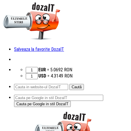
Salveaza la favorite DozaIT
EUR
=
5.0692
RON
USD
=
4.3149
RON
Caută
după:
Sari
la
conținut