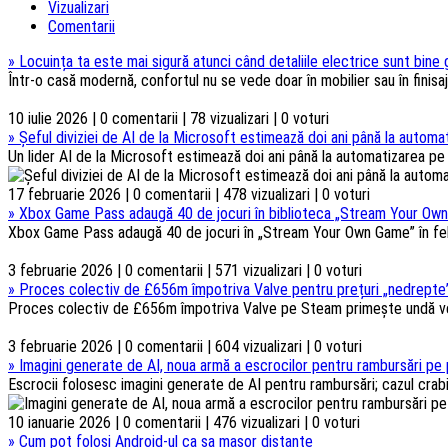
Vizualizari
Comentarii
»
Locuința ta este mai sigură atunci când detaliile electrice sunt bine
Într-o casă modernă, confortul nu se vede doar în mobilier sau în finisaje
10 iulie 2026 | 0 comentarii | 78 vizualizari | 0 voturi
»
Șeful diviziei de AI de la Microsoft estimează doi ani până la automat
Un lider AI de la Microsoft estimează doi ani până la automatizarea pe s
17 februarie 2026 | 0 comentarii | 478 vizualizari | 0 voturi
»
Xbox Game Pass adaugă 40 de jocuri în biblioteca „Stream Your Own
Xbox Game Pass adaugă 40 de jocuri în „Stream Your Own Game” în febru
3 februarie 2026 | 0 comentarii | 571 vizualizari | 0 voturi
»
Proces colectiv de £656m împotriva Valve pentru prețuri „nedrepte”
Proces colectiv de £656m împotriva Valve pe Steam primește undă verd
3 februarie 2026 | 0 comentarii | 604 vizualizari | 0 voturi
»
Imagini generate de AI, noua armă a escrocilor pentru rambursări pe 
Escrocii folosesc imagini generate de AI pentru rambursări; cazul crabi
10 ianuarie 2026 | 0 comentarii | 476 vizualizari | 0 voturi
»
Cum pot folosi Android-ul ca sa masor distante