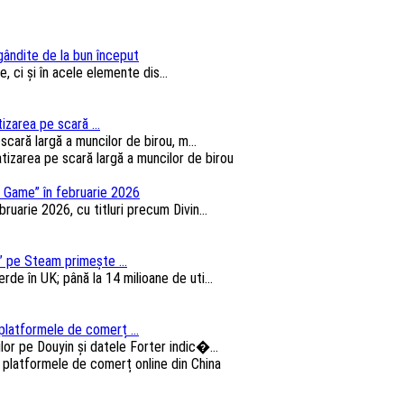
 gândite de la bun început
, ci și în acele elemente dis...
izarea pe scară ...
cară largă a muncilor de birou, m...
 Game” în februarie 2026
arie 2026, cu titluri precum Divin...
 pe Steam primește ...
e în UK; până la 14 milioane de uti...
platformele de comerț ...
lor pe Douyin și datele Forter indic�...