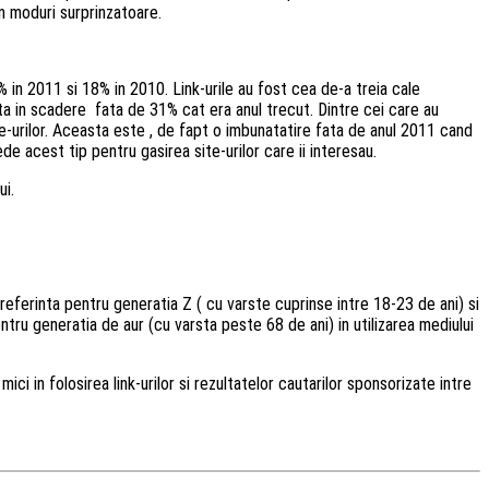
in moduri surprinzatoare.
 in 2011 si 18% in 2010. Link-urile au fost cea de-a treia cale
ata in scadere fata de 31% cat era anul trecut. Dintre cei care au
e-urilor. Aceasta este , de fapt o imbunatatire fata de anul 2011 cand
 acest tip pentru gasirea site-urilor care ii interesau.
ui.
referinta pentru generatia Z ( cu varste cuprinse intre 18-23 de ani) si
ntru generatia de aur (cu varsta peste 68 de ani) in utilizarea mediului
i in folosirea link-urilor si rezultatelor cautarilor sponsorizate intre