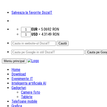
Salveaza la favorite DozaIT
EUR
=
5.0692
RON
USD
=
4.3149
RON
Caută
după:
Sari
Meniu principal
la
Home
conținut
Download
Evenimente IT
Inteligenta artificiala AI
Gadgeturi
Camere foto
Tablete
Telefoane mobile
Grafica