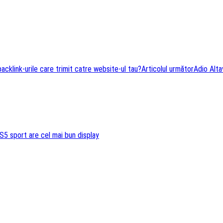
cklink-urile care trimit catre website-ul tau?
Articolul următor
Adio Alta
S5 sport are cel mai bun display