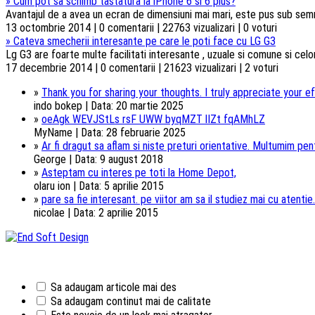
»
Cum pot sa schimb tastatura la iPhone 6 si 6 plus?
Avantajul de a avea un ecran de dimensiuni mai mari, este pus sub semnul 
13 octombrie 2014 | 0 comentarii | 22763 vizualizari | 0 voturi
»
Cateva smecherii interesante pe care le poti face cu LG G3
Lg G3 are foarte multe facilitati interesante , uzuale si comune si celorl
17 decembrie 2014 | 0 comentarii | 21623 vizualizari | 2 voturi
»
Thank you for sharing your thoughts. I truly appreciate your ef
indo bokep | Data: 20 martie 2025
»
oeAgk WEVJStLs rsF UWW byqMZT lIZt fqAMhLZ
MyName | Data: 28 februarie 2025
»
Ar fi dragut sa aflam si niste preturi orientative. Multumim pentr
George | Data: 9 august 2018
»
Asteptam cu interes pe toti la Home Depot,
olaru ion | Data: 5 aprilie 2015
»
pare sa fie interesant. pe viitor am sa il studiez mai cu atentie.
nicolae | Data: 2 aprilie 2015
Sa adaugam articole mai des
Sa adaugam continut mai de calitate