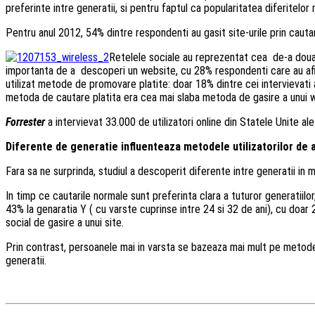
preferinte intre generatii, si pentru faptul ca popularitatea diferitelor
Pentru anul 2012, 54% dintre respondenti au gasit site-urile prin cauta
Retelele sociale au reprezentat cea de-a doua i
importanta de a descoperi un website, cu 28% respondenti care au afirma
utilizat metode de promovare platite: doar 18% dintre cei intervievati
metoda de cautare platita era cea mai slaba metoda de gasire a unui we
Forrester
a intervievat 33.000 de utilizatori online din Statele Unite al
Diferente de generatie influenteaza metodele utilizatorilor de a 
Fara sa ne surprinda, studiul a descoperit diferente intre generatii in m
In timp ce cautarile normale sunt preferinta clara a tuturor generatiil
43% la genaratia Y ( cu varste cuprinse intre 24 si 32 de ani), cu doar 
social de gasire a unui site.
Prin contrast, persoanele mai in varsta se bazeaza mai mult pe metode tra
generatii.