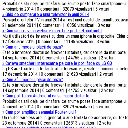
Probabil ca stii deja, pe dinafara, ce anume poate face smartphone-ul t
4 noiembrie 2014 | 0 comentarii | 32079 vizualizari | 5 voturi
»
Ghid de cumparare a unui televizor in anul 2014
Peisajul ofertelor TV in anul 2014 a fost unul destul de tumultuos, ava
21 noiembrie 2014 | 0 comentarii | 16856 vizualizari | 3 voturi
»
Cum sa creezi un website direct de pe telefonul mobil
Multi utilizatori de Internet au doar un smartphone la dispozitie, Chiar d
12 februarie 2019 | 0 comentarii | 11146 vizualizari | 3 voturi
»
Cum aflu modelul placii de baza?
Este o intrebare destul de frecvent intalnita, dar care le da mari batai
14 septembrie 2014 | 0 comentarii | 44765 vizualizari | 2 voturi
»
Cateva smecherii interesante pe care le poti face cu LG G3
Lg G3 are foarte multe facilitati interesante , uzuale si comune si celorl
17 decembrie 2014 | 0 comentarii | 21623 vizualizari | 2 voturi
»
Cum aflu modelul placii de baza?
Este o intrebare destul de frecvent intalnita, dar care le da mari batai
14 septembrie 2014 | 0 comentarii | 44765 vizualizari | 2 voturi
»
Cum pot folosi Android-ul ca sa masor distante
Probabil ca stii deja, pe dinafara, ce anume poate face smartphone-ul t
4 noiembrie 2014 | 0 comentarii | 32079 vizualizari | 5 voturi
»
Cum pot amplifica semnalul Router-ului?
Un router wireless are, in general, o arie limitata de acoperire, cu toa
23 octombrie 2014 | 0 comentarii | 26813 vizualizari | 2 voturi