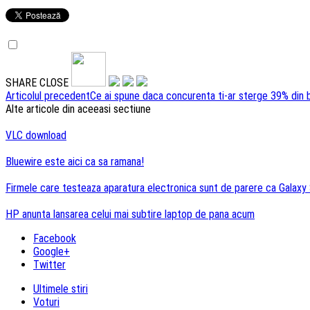
SHARE
CLOSE
Navigare
Articolul precedent
Ce ai spune daca concurenta ti-ar sterge 39% din ba
Alte articole din aceeasi sectiune
articole
VLC download
Bluewire este aici ca sa ramana!
Firmele care testeaza aparatura electronica sunt de parere ca Galaxy 
HP anunta lansarea celui mai subtire laptop de pana acum
Facebook
Google+
Twitter
Ultimele stiri
Voturi