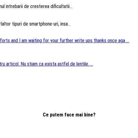
intrebarii de cresterea dificultatii...
altor tipuri de smartphone-uri, insa...
forts and I am waiting for your further write ups thanks once aga ...
u articol. Nu stiam ca exista astfel de lentile. ...
Ce putem face mai bine?