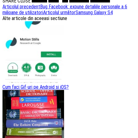
SHARE
CLOSE
Navigare
Articolul precedent
Bug Facebook: expune detaliile personale a 6
milioane de utilizatori
Articolul următor
Samsung Galaxy S4
articole
Alte articole din aceeasi sectiune
Cum faci Gif-uri pe Android si iOS?