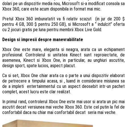
dolari pe un dispozitiv media nou, Microsoft si-a modificat consola sa
Xbox 360, care este acum disponibila in format mai mic.
Pretul Xbox 360 imbunatatit va fi relativ scazut (in jur de 200 $
pentru 4 GB, 300 $ pentru 250 GB), si Microsoft a “ indulcit” oferta
cu 2 jocuri gratis pe luna pentru membrii Xbox Live Gold.
Design si impresii despre manevrabilitate
Xbox One este mare, eleganta si neagra, arata ca un echipament
profesional. Controlerul si unitatea Kinect sunt reproiectate, de
asemenea, Kinect si Xbox One, in particular, au unghiuri ascutite,
design sport, spate lucios, aspect placut.
Ca si set, Xbox One chiar arata ca o parte a unui dispozitiv elaborat
de petrecere a timpului acasa, si , luand in considerare misiunea sa
de a impleti entertainmentul cu un aspect deosebit intr-un pachet
complet, acest lucru este clar realizat.
In primul rand, controlerul Xbox One este mai usor si arata un pic mai
ascutit decat versiunea mai veche Xbox 360. Este cel putin la fel de
confortabil daca nu chiar mai confortabil decat seria mai veche.