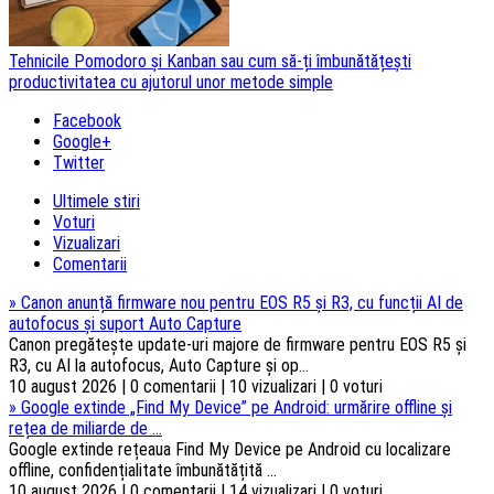
Tehnicile Pomodoro și Kanban sau cum să-ți îmbunătățești
productivitatea cu ajutorul unor metode simple
Facebook
Google+
Twitter
Ultimele stiri
Voturi
Vizualizari
Comentarii
»
Canon anunță firmware nou pentru EOS R5 și R3, cu funcții AI de
autofocus și suport Auto Capture
Canon pregătește update-uri majore de firmware pentru EOS R5 și
R3, cu AI la autofocus, Auto Capture și op...
10 august 2026 | 0 comentarii | 10 vizualizari | 0 voturi
»
Google extinde „Find My Device” pe Android: urmărire offline și
rețea de miliarde de ...
Google extinde rețeaua Find My Device pe Android cu localizare
offline, confidențialitate îmbunătățită ...
10 august 2026 | 0 comentarii | 14 vizualizari | 0 voturi