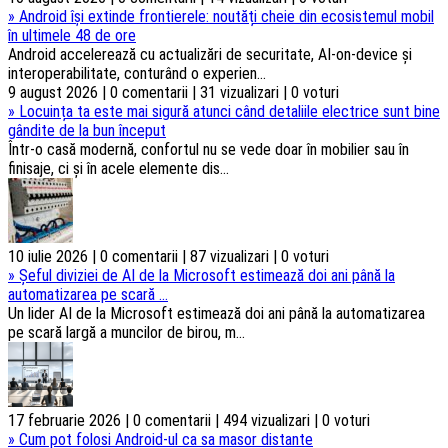
»
Android își extinde frontierele: noutăți cheie din ecosistemul mobil
în ultimele 48 de ore
Android accelerează cu actualizări de securitate, AI-on-device și
interoperabilitate, conturând o experien...
9 august 2026 | 0 comentarii | 31 vizualizari | 0 voturi
»
Locuința ta este mai sigură atunci când detaliile electrice sunt bine
gândite de la bun început
Într-o casă modernă, confortul nu se vede doar în mobilier sau în
finisaje, ci și în acele elemente dis...
10 iulie 2026 | 0 comentarii | 87 vizualizari | 0 voturi
»
Șeful diviziei de AI de la Microsoft estimează doi ani până la
automatizarea pe scară ...
Un lider AI de la Microsoft estimează doi ani până la automatizarea
pe scară largă a muncilor de birou, m...
17 februarie 2026 | 0 comentarii | 494 vizualizari | 0 voturi
»
Cum pot folosi Android-ul ca sa masor distante