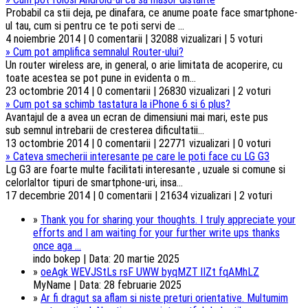
Probabil ca stii deja, pe dinafara, ce anume poate face smartphone-
ul tau, cum si pentru ce te poti servi de ...
4 noiembrie 2014 | 0 comentarii | 32088 vizualizari | 5 voturi
»
Cum pot amplifica semnalul Router-ului?
Un router wireless are, in general, o arie limitata de acoperire, cu
toate acestea se pot pune in evidenta o m...
23 octombrie 2014 | 0 comentarii | 26830 vizualizari | 2 voturi
»
Cum pot sa schimb tastatura la iPhone 6 si 6 plus?
Avantajul de a avea un ecran de dimensiuni mai mari, este pus
sub semnul intrebarii de cresterea dificultatii...
13 octombrie 2014 | 0 comentarii | 22771 vizualizari | 0 voturi
»
Cateva smecherii interesante pe care le poti face cu LG G3
Lg G3 are foarte multe facilitati interesante , uzuale si comune si
celorlaltor tipuri de smartphone-uri, insa...
17 decembrie 2014 | 0 comentarii | 21634 vizualizari | 2 voturi
»
Thank you for sharing your thoughts. I truly appreciate your
efforts and I am waiting for your further write ups thanks
once aga ...
indo bokep | Data: 20 martie 2025
»
oeAgk WEVJStLs rsF UWW byqMZT lIZt fqAMhLZ
MyName | Data: 28 februarie 2025
»
Ar fi dragut sa aflam si niste preturi orientative. Multumim