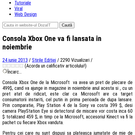
Tutoriale
Viral
Web Design
Caută
după:
Consola Xbox One va fi lansata in
noiembrie
24 iunie 2013
/
Stirile Editiei
/
2290 Vizualizari
/
(Acorda un calificativ articolului!)
Încarc...
Consola Xbox One de la Microsoft va avea un pret de plecare de
499$, cand va ajunge in magazine in noiembrie anul acesta si , cu un
pret atat de ridicat, este clar ca Microsoft are ca target
consumatorii instariti, cel putin in prima perioada de dupa lansare.
Prin comparatie, Play Station 4 de la Sony va costa 399 $, desi
camera PlayStation Eye si detectorul de miscare vor costa inca 60
$ totalizand 459 $, in timp ce la Microsoft, accesoriul Kinect va fi la
pachet cu fiecare Xbox vanduta.
Pentru cei care nu sunt dispusi sa plateasca jumatate de mie de