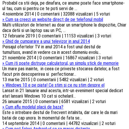
Probabil ca stii deja, pe dinafara, ce anume poate face smartphone-
ul tau, cum si pentru ce te poti servi de ...
4 noiembrie 2014 | 0 comentarii | 32088 vizualizari | 5 voturi
»
Cum sa creezi un website direct de pe telefonul mobil
Multi utilizatori de Internet au doar un smartphone la dispozitie, Chiar
daca detii si un laptop sau un PC, ...
12 februarie 2019 | 0 comentarii | 11153 vizualizari | 3 voturi
»
Ghid de cumparare a unui televizor in anul 2014
Peisajul ofertelor TV in anul 2014 a fost unul destul de
tumultuos, avand in vedere ca in acest domeniu evolu...
21 noiembrie 2014 | 0 comentarii | 16867 vizualizari | 3 voturi
»
Cum iti poate distruge calculatorul, un simplu stick de memorie
Un mare pas inainte, in ceea ce priveste stocarea datelor, a fost
facut prin descoperirea si perfectionar...
13 martie 2015 | 0 comentarii | 5482 vizualizari | 2 voturi
»
Windows 10 e pe piata! Ce stim si ce nu stim despre el
Lansat in 21 Ianuarie anul acesta, intr-un eveniment special dedicat
atat lansarii Windows 10 cat si ochelaril...
26 ianuarie 2015 | 0 comentarii | 6581 vizualizari | 2 voturi
»
Cum aflu modelul placii de baza?
Este o intrebare destul de frecvent intalnita, dar care le da mari
batai de cap unora. In momentul de fata se...
14 septembrie 2014 | 0 comentarii | 44782 vizualizari | 2 voturi
»
Cum pot folosi Android-ul ca sa masor distante