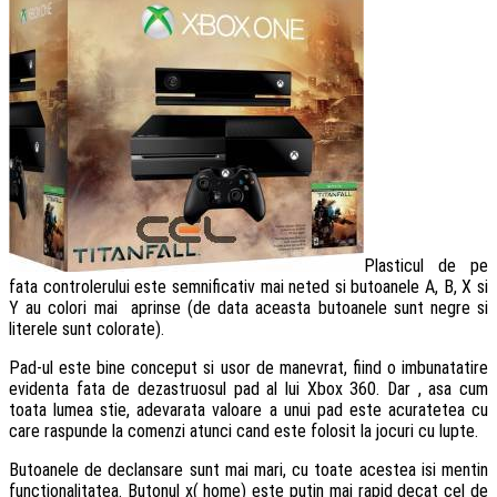
Plasticul de pe
fata controlerului este semnificativ mai neted si butoanele A, B, X si
Y au colori mai aprinse (de data aceasta butoanele sunt negre si
literele sunt colorate).
Pad-ul este bine conceput si usor de manevrat, fiind o imbunatatire
evidenta fata de dezastruosul pad al lui Xbox 360. Dar , asa cum
toata lumea stie, adevarata valoare a unui pad este acuratetea cu
care raspunde la comenzi atunci cand este folosit la jocuri cu lupte.
Butoanele de declansare sunt mai mari, cu toate acestea isi mentin
functionalitatea. Butonul x( home) este putin mai rapid decat cel de