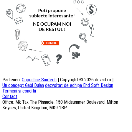
Parteneri:
Copertine Suntech
| Copyright © 2026 dozait.ro |
Un concept Gabi Dulan
dezvoltat de echipa End Soft Design
Termeni si conditii
Contact
Office: Mk Tax The Pinnacle, 150 Midsummer Boulevard, Milton
Keynes, United Kingdom, MK9 1BP