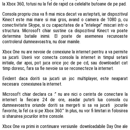
la Xbox 360, totusi nu la fel de rapid ca celelalte butoane de pe pad.
Consola propriu-zisa va fi mai mica decat va asteptati, iar dispozitivul
Kinect este mai mare si mai gros, avand o camera de 1080 p, cu
conectivitate Skype, si cu capacitatea de a “intelege” miscari intr-o
structura. Microsoft chiar sustine ca dispozitivul Kinect va poate
determina bataile inimii. El poate de asemenea recunoaste
controlerul dumneavoastra, nu doar mainile.
Xbox One nu are nevoie de conexiune la internet pentru a va permite
sa jucati. Userii vor conecta consola la internet in timpul setarii
initiale, dar apoi, pot juca orice joc de pe cd, sau downloadat cat
timp doresc, fara sa fie nevoie sa se reconecteze la internet.
Evident daca doriti sa jucati un joc multiplayer, este neaparat
necesara conexiunea la internet.
Microsoft chiar declara ca :” nu are nici o cerinta de conectare la
internet la fiecare 24 de ore, asadar puteti lua consola cu
dumneavoastra oriunde doriti sa mergeti si sa va jucati jocurile
favorite, la fel ca si pe Xbox 360.” In plus, nu vor fi limitari in folosirea
si sharuirea jocurilor intre console.
Xbox One va primi in continuare versiunile downloadabile Day One ale