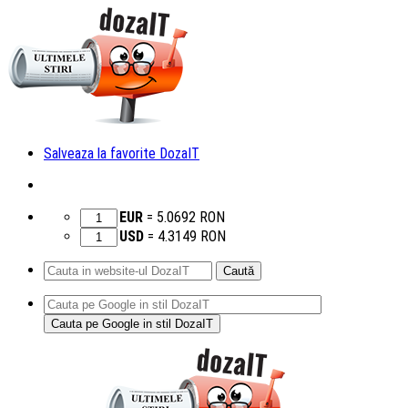
Salveaza la favorite DozaIT
EUR
=
5.0692
RON
USD
=
4.3149
RON
Caută
după:
Sari
la
conținut