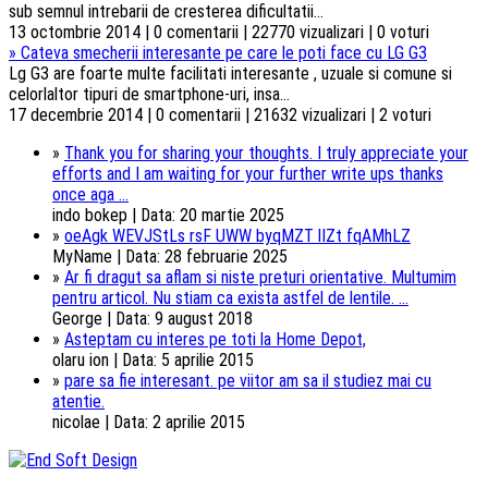
sub semnul intrebarii de cresterea dificultatii...
13 octombrie 2014 | 0 comentarii | 22770 vizualizari | 0 voturi
»
Cateva smecherii interesante pe care le poti face cu LG G3
Lg G3 are foarte multe facilitati interesante , uzuale si comune si
celorlaltor tipuri de smartphone-uri, insa...
17 decembrie 2014 | 0 comentarii | 21632 vizualizari | 2 voturi
»
Thank you for sharing your thoughts. I truly appreciate your
efforts and I am waiting for your further write ups thanks
once aga ...
indo bokep | Data: 20 martie 2025
»
oeAgk WEVJStLs rsF UWW byqMZT lIZt fqAMhLZ
MyName | Data: 28 februarie 2025
»
Ar fi dragut sa aflam si niste preturi orientative. Multumim
pentru articol. Nu stiam ca exista astfel de lentile. ...
George | Data: 9 august 2018
»
Asteptam cu interes pe toti la Home Depot,
olaru ion | Data: 5 aprilie 2015
»
pare sa fie interesant. pe viitor am sa il studiez mai cu
atentie.
nicolae | Data: 2 aprilie 2015