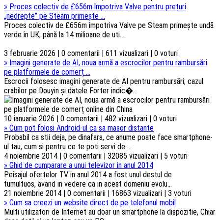
»
Proces colectiv de £656m împotriva Valve pentru prețuri
„nedrepte” pe Steam primește ...
Proces colectiv de £656m împotriva Valve pe Steam primește undă
verde în UK; până la 14 milioane de uti...
3 februarie 2026 | 0 comentarii | 611 vizualizari | 0 voturi
»
Imagini generate de AI, noua armă a escrocilor pentru rambursări
pe platformele de comerț ...
Escrocii folosesc imagini generate de AI pentru rambursări; cazul
crabilor pe Douyin și datele Forter indic�...
10 ianuarie 2026 | 0 comentarii | 482 vizualizari | 0 voturi
»
Cum pot folosi Android-ul ca sa masor distante
Probabil ca stii deja, pe dinafara, ce anume poate face smartphone-
ul tau, cum si pentru ce te poti servi de ...
4 noiembrie 2014 | 0 comentarii | 32085 vizualizari | 5 voturi
»
Ghid de cumparare a unui televizor in anul 2014
Peisajul ofertelor TV in anul 2014 a fost unul destul de
tumultuos, avand in vedere ca in acest domeniu evolu...
21 noiembrie 2014 | 0 comentarii | 16863 vizualizari | 3 voturi
»
Cum sa creezi un website direct de pe telefonul mobil
Multi utilizatori de Internet au doar un smartphone la dispozitie, Chiar