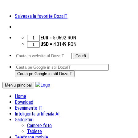
Salveaza la favorite DozaIT
EUR
=
5.0692
RON
USD
=
4.3149
RON
Caută
după:
Sari
Meniu principal
la
Home
conținut
Download
Evenimente IT
Inteligenta artificiala AI
Gadgeturi
Camere foto
Tablete
Telefoane mobile