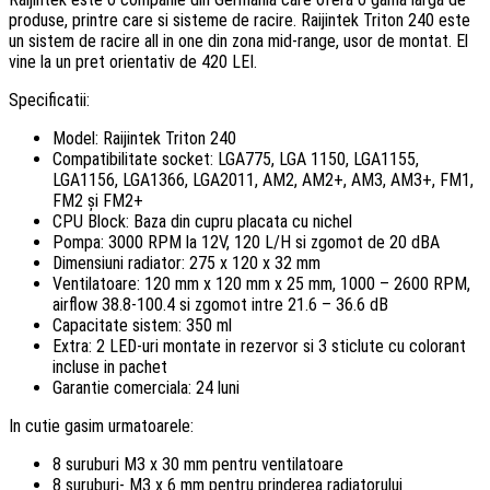
produse, printre care si sisteme de racire. Raijintek Triton 240 este
un sistem de racire all in one din zona mid-range, usor de montat. El
vine la un pret orientativ de 420 LEI.
Specificatii:
Model: Raijintek Triton 240
Compatibilitate socket: LGA775, LGA 1150, LGA1155,
LGA1156, LGA1366, LGA2011, AM2, AM2+, AM3, AM3+, FM1,
FM2 și FM2+
CPU Block: Baza din cupru placata cu nichel
Pompa: 3000 RPM la 12V, 120 L/H si zgomot de 20 dBA
Dimensiuni radiator: 275 x 120 x 32 mm
Ventilatoare: 120 mm x 120 mm x 25 mm, 1000 – 2600 RPM,
airflow 38.8-100.4 si zgomot intre 21.6 – 36.6 dB
Capacitate sistem: 350 ml
Extra: 2 LED-uri montate in rezervor si 3 sticlute cu colorant
incluse in pachet
Garantie comerciala: 24 luni
In cutie gasim urmatoarele:
8 suruburi M3 x 30 mm pentru ventilatoare
8 suruburi- M3 x 6 mm pentru prinderea radiatorului