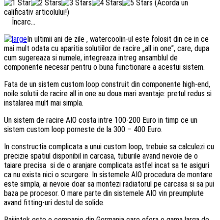
(Acorda un
calificativ articolului!)
Încarc...
In ultimii ani de zile , watercoolin-ul este folosit din ce in ce
mai mult odata cu aparitia solutiilor de racire „all in one”, care, dupa
cum sugereaza si numele, integreaza intreg ansamblul de
componente necesar pentru o buna functionare a acestui sistem.
Fata de un sistem custom loop construit din componente high-end,
noile solutii de racire all in one au doua mari avantaje: pretul redus si
instalarea mult mai simpla.
Un sistem de racire AIO costa intre 100-200 Euro in timp ce un
sistem custom loop porneste de la 300 – 400 Euro.
In constructia complicata a unui custom loop, trebuie sa calculezi cu
precizie spatiul disponibil in carcasa, tuburile avand nevoie de o
taiare precisa si de o aranjare complicata astfel incat sa te asiguri
ca nu exista nici o scurgere. In sistemele AIO procedura de montare
este simpla, ai nevoie doar sa montezi radiatorul pe carcasa si sa pui
baza pe procesor. O mare parte din sistemele AIO vin preumplute
avand fitting-uri destul de solide.
Raijintek este o companie din Germania care ofera o gama larga de