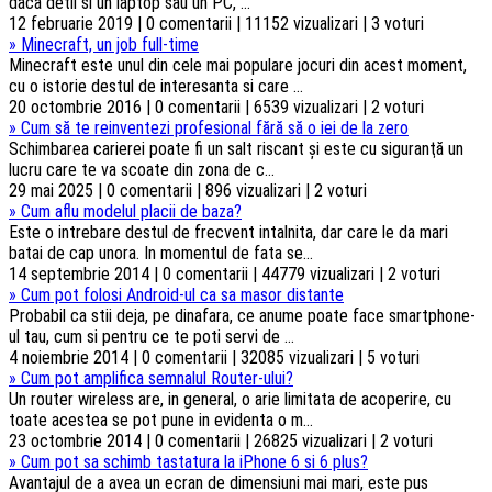
daca detii si un laptop sau un PC, ...
12 februarie 2019 | 0 comentarii | 11152 vizualizari | 3 voturi
»
Minecraft, un job full-time
Minecraft este unul din cele mai populare jocuri din acest moment,
cu o istorie destul de interesanta si care ...
20 octombrie 2016 | 0 comentarii | 6539 vizualizari | 2 voturi
»
Cum să te reinventezi profesional fără să o iei de la zero
Schimbarea carierei poate fi un salt riscant şi este cu siguranţă un
lucru care te va scoate din zona de c...
29 mai 2025 | 0 comentarii | 896 vizualizari | 2 voturi
»
Cum aflu modelul placii de baza?
Este o intrebare destul de frecvent intalnita, dar care le da mari
batai de cap unora. In momentul de fata se...
14 septembrie 2014 | 0 comentarii | 44779 vizualizari | 2 voturi
»
Cum pot folosi Android-ul ca sa masor distante
Probabil ca stii deja, pe dinafara, ce anume poate face smartphone-
ul tau, cum si pentru ce te poti servi de ...
4 noiembrie 2014 | 0 comentarii | 32085 vizualizari | 5 voturi
»
Cum pot amplifica semnalul Router-ului?
Un router wireless are, in general, o arie limitata de acoperire, cu
toate acestea se pot pune in evidenta o m...
23 octombrie 2014 | 0 comentarii | 26825 vizualizari | 2 voturi
»
Cum pot sa schimb tastatura la iPhone 6 si 6 plus?
Avantajul de a avea un ecran de dimensiuni mai mari, este pus