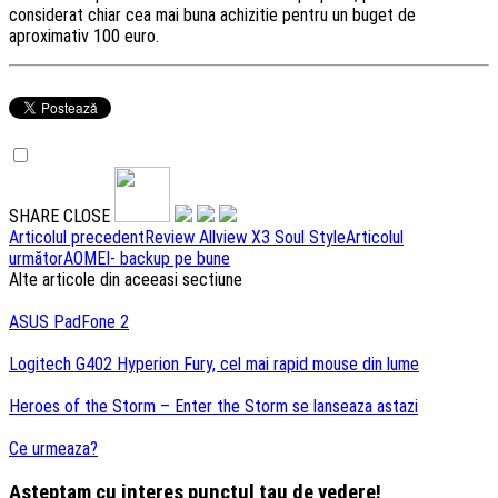
considerat chiar cea mai buna achizitie pentru un buget de
aproximativ 100 euro.
SHARE
CLOSE
Navigare
Articolul precedent
Review Allview X3 Soul Style
Articolul
următor
AOMEI- backup pe bune
articole
Alte articole din aceeasi sectiune
ASUS PadFone 2
Logitech G402 Hyperion Fury, cel mai rapid mouse din lume
Heroes of the Storm – Enter the Storm se lanseaza astazi
Ce urmeaza?
Asteptam cu interes punctul tau de vedere!