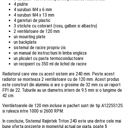
4 piulite
4 suruburi M4 x 6 mm
4 suruburi M4 x 13 mm
4 garnituri de plastic
3 sticlute cu colorant (rosu, galben si albastru)
2 ventilatoare de 120 mm
un mounting plate
un backplate
sistemul de racire propriu-zis
un manual de instructiuni în limba engleza
un pliculet cu pasta termoconductoare
un recipient cu 350 ml de lichid de racire
Radiatorul care vine cu acest sistem are 240 mm. Peste acest
radiator se monteaza 2 ventilatoare cu de 120 mm. Acest produs
este construit din aluminiu si are o grosime de 32 mm cu un raport
FPI de 22. Tuburile au un diametru intern de 9.5 mm si o lungime de
42 cm.
Ventilatoarele de 120 mm incluse in pachet sunt de tip A1225S12S
si ruleaza intre 1000 si 2600 RPM.
In concluzie, Sistemul Raijintek Triton 240 este una dintre cele mai
bune oferta prezente in momentul actual pe piata, poate fi