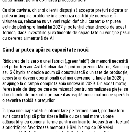
Cu alte cuvinte, chiar și clienții dispuși să accepte prețuri ridicate ar
putea întâmpina probleme în a securiza cantitățile necesare. În
viziunea sa, relaxarea nu va veni rapid: deficitul curent s-ar putea
extinde până spre finalul lui 2027 și potențial chiar dincolo de acest
termen, dacă investițiile și extinderile de capacitate nu vor ține pasul
cu cererea alimentată de AI.
Când ar putea apărea capacitate nouă
Ridicarea de la zero a unei fabrici („greenfield”) de memorii necesită
cel puțin trei ani. Astfel, chiar dacă jucători precum Micron, Samsung
sau SK hynix ar decide acum să construiască o unitate de producție,
aceasta ar deveni operațională cel mai devreme la finele lui 2028 și
ar ajunge la o rampă completă abia undeva în 2029. Din acest motiv,
ferestrele de timp pe care se mizează pentru normalizarea pieței se
duc dincolo de orizontul pe care îl așteaptă consumatorii ce speră la
o revenire rapidă a prețurilor.
În lipsa unei capacități suplimentare pe termen scurt, producătorii
sunt constrânși să prioritizeze liniile cu cea mai mare valoare
adăugată și cu comenzi ferme pentru ani înainte. Această arhitectură
a priorităților favorizează memoria HBM, în timp ce DRAM-ul