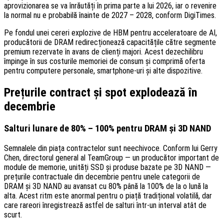
aprovizionarea se va înrăutăți în prima parte a lui 2026, iar o revenire
la normal nu e probabilă înainte de 2027 – 2028, conform DigiTimes.
Pe fondul unei cereri explozive de HBM pentru acceleratoare de AI,
producătorii de DRAM redirecționează capacitățile către segmente
premium rezervate în avans de clienți majori. Acest dezechilibru
împinge în sus costurile memoriei de consum și comprimă oferta
pentru computere personale, smartphone-uri și alte dispozitive.
Prețurile contract și spot explodează în
decembrie
Salturi lunare de 80% – 100% pentru DRAM și 3D NAND
Semnalele din piața contractelor sunt neechivoce. Conform lui Gerry
Chen, directorul general al TeamGroup — un producător important de
module de memorie, unități SSD și produse bazate pe 3D NAND —
prețurile contractuale din decembrie pentru unele categorii de
DRAM și 3D NAND au avansat cu 80% până la 100% de la o lună la
alta. Acest ritm este anormal pentru o piață tradițional volatilă, dar
care rareori înregistrează astfel de salturi într-un interval atât de
scurt.