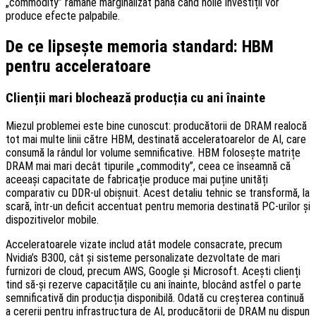
„commodity” rămâne marginalizat până când noile investiții vor
produce efecte palpabile.
De ce lipsește memoria standard: HBM
pentru acceleratoare
Clienții mari blochează producția cu ani înainte
Miezul problemei este bine cunoscut: producătorii de DRAM realocă
tot mai multe linii către HBM, destinată acceleratoarelor de AI, care
consumă la rândul lor volume semnificative. HBM folosește matrițe
DRAM mai mari decât tipurile „commodity”, ceea ce înseamnă că
aceeași capacitate de fabricație produce mai puține unități
comparativ cu DDR-ul obișnuit. Acest detaliu tehnic se transformă, la
scară, într-un deficit accentuat pentru memoria destinată PC-urilor și
dispozitivelor mobile.
Acceleratoarele vizate includ atât modele consacrate, precum
Nvidia’s B300, cât și sisteme personalizate dezvoltate de mari
furnizori de cloud, precum AWS, Google și Microsoft. Acești clienți
tind să-și rezerve capacitățile cu ani înainte, blocând astfel o parte
semnificativă din producția disponibilă. Odată cu creșterea continuă
a cererii pentru infrastructura de AI, producătorii de DRAM nu dispun