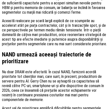
de suficientă capacitate pentru a acoperi simultan nevoile pentru
HBM și pentru memoria de consum, iar balanța se înclină în favoarea
segmentelor cu marjă mai ridicată și comenzi ferme.
Această realocare pe scară largă explică de ce scumpirile au
accelerat atât pe piața contractelor, cât și în tranzacțiile spot, și de
ce perspectivele pe termen mediu rămân tensionate. Într-o piață
dominată de câțiva mari producători, orice reorientare strategică de
acest tip are efecte imediate și puternice asupra disponibilității și
prețurilor pentru segmentele care nu mai sunt considerate prioritare.
NAND urmează aceeași traiectorie de
prioritizare
Nu doar DRAM este afectată. În cazul NAND, furnizorii acordă
prioritate tot clienților mari, care sunt, în prezent, producătorii de
servere pentru AI. Gerry Chen nu se așteaptă ca capacitatea să
revină către PC-uri, smartphone-uri și alte dispozitive de consum în
2026, ceea ce înseamnă că prețurile acestor echipamente vor
resimți în continuare presiunea costurilor mai mari pentru
componentele de memorie.
Acest val de prioritizare amplifică dificultățile pentru segmentele