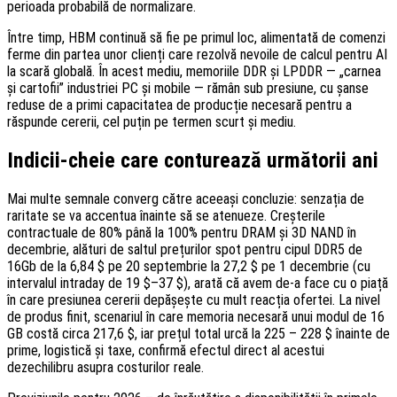
perioada probabilă de normalizare.
Între timp, HBM continuă să fie pe primul loc, alimentată de comenzi
ferme din partea unor clienți care rezolvă nevoile de calcul pentru AI
la scară globală. În acest mediu, memoriile DDR și LPDDR — „carnea
și cartofii” industriei PC și mobile — rămân sub presiune, cu șanse
reduse de a primi capacitatea de producție necesară pentru a
răspunde cererii, cel puțin pe termen scurt și mediu.
Indicii-cheie care conturează următorii ani
Mai multe semnale converg către aceeași concluzie: senzația de
raritate se va accentua înainte să se atenueze. Creșterile
contractuale de 80% până la 100% pentru DRAM și 3D NAND în
decembrie, alături de saltul prețurilor spot pentru cipul DDR5 de
16Gb de la 6,84 $ pe 20 septembrie la 27,2 $ pe 1 decembrie (cu
intervalul intraday de 19 $–37 $), arată că avem de-a face cu o piață
în care presiunea cererii depășește cu mult reacția ofertei. La nivel
de produs finit, scenariul în care memoria necesară unui modul de 16
GB costă circa 217,6 $, iar prețul total urcă la 225 – 228 $ înainte de
prime, logistică și taxe, confirmă efectul direct al acestui
dezechilibru asupra costurilor reale.