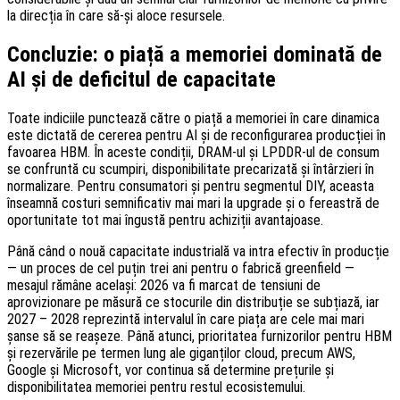
la direcția în care să-și aloce resursele.
Concluzie: o piață a memoriei dominată de
AI și de deficitul de capacitate
Toate indiciile punctează către o piață a memoriei în care dinamica
este dictată de cererea pentru AI și de reconfigurarea producției în
favoarea HBM. În aceste condiții, DRAM-ul și LPDDR-ul de consum
se confruntă cu scumpiri, disponibilitate precarizată și întârzieri în
normalizare. Pentru consumatori și pentru segmentul DIY, aceasta
înseamnă costuri semnificativ mai mari la upgrade și o fereastră de
oportunitate tot mai îngustă pentru achiziții avantajoase.
Până când o nouă capacitate industrială va intra efectiv în producție
— un proces de cel puțin trei ani pentru o fabrică greenfield —
mesajul rămâne același: 2026 va fi marcat de tensiuni de
aprovizionare pe măsură ce stocurile din distribuție se subțiază, iar
2027 – 2028 reprezintă intervalul în care piața are cele mai mari
șanse să se reașeze. Până atunci, prioritatea furnizorilor pentru HBM
și rezervările pe termen lung ale giganților cloud, precum AWS,
Google și Microsoft, vor continua să determine prețurile și
disponibilitatea memoriei pentru restul ecosistemului.