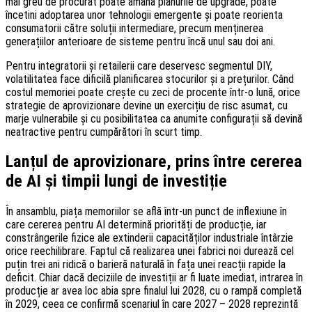
mai greu de procurat poate amâna planurile de upgrade, poate
încetini adoptarea unor tehnologii emergente și poate reorienta
consumatorii către soluții intermediare, precum menținerea
generațiilor anterioare de sisteme pentru încă unul sau doi ani.
Pentru integratorii și retailerii care deservesc segmentul DIY,
volatilitatea face dificilă planificarea stocurilor și a prețurilor. Când
costul memoriei poate crește cu zeci de procente într-o lună, orice
strategie de aprovizionare devine un exercițiu de risc asumat, cu
marje vulnerabile și cu posibilitatea ca anumite configurații să devină
neatractive pentru cumpărători în scurt timp.
Lanțul de aprovizionare, prins între cererea
de AI și timpii lungi de investiție
În ansamblu, piața memoriilor se află într-un punct de inflexiune în
care cererea pentru AI determină priorități de producție, iar
constrângerile fizice ale extinderii capacităților industriale întârzie
orice reechilibrare. Faptul că realizarea unei fabrici noi durează cel
puțin trei ani ridică o barieră naturală în fața unei reacții rapide la
deficit. Chiar dacă deciziile de investiții ar fi luate imediat, intrarea în
producție ar avea loc abia spre finalul lui 2028, cu o rampă completă
în 2029, ceea ce confirmă scenariul în care 2027 – 2028 reprezintă