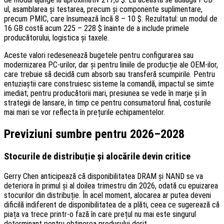
ul, asamblarea și testarea, precum și componente suplimentare,
precum PMIC, care însumează încă 8 – 10 $. Rezultatul: un modul de
16 GB costă acum 225 – 228 $ înainte de a include primele
producătorului, logistica și taxele.
Aceste valori redesenează bugetele pentru configurarea sau
modernizarea PC-urilor, dar și pentru liniile de producție ale OEM-ilor,
care trebuie să decidă cum absorb sau transferă scumpirile. Pentru
entuziaștii care construiesc sisteme la comandă, impactul se simte
imediat; pentru producătorii mari, presiunea se vede în marje și în
strategii de lansare, în timp ce pentru consumatorul final, costurile
mai mari se vor reflecta în prețurile echipamentelor.
Previziuni sumbre pentru 2026–2028
Stocurile de distribuție și alocările devin critice
Gerry Chen anticipează că disponibilitatea DRAM și NAND se va
deteriora în primul și al doilea trimestru din 2026, odată cu epuizarea
stocurilor din distribuție. În acel moment, alocarea ar putea deveni
dificilă indiferent de disponibilitatea de a plăti, ceea ce sugerează că
piața va trece printr-o fază în care prețul nu mai este singurul
determinant pentru obținerea produsului dorit.