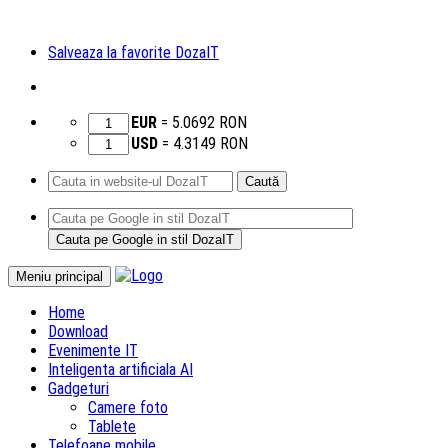
Salveaza la favorite DozaIT
EUR
=
5.0692
RON
USD
=
4.3149
RON
Caută
după:
Sari
Meniu principal
la
Home
conținut
Download
Evenimente IT
Inteligenta artificiala AI
Gadgeturi
Camere foto
Tablete
Telefoane mobile