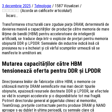
3 decembrie 2025
/
Tehnologie
/
1587 Vizualizari
/
(Acorda un calificativ articolului!)
Încarc...
Transformarea structurală care zguduie piața DRAM, determinată de
devierea masivă a capacităților de producție către memoria de mare
lățime de bandă (HBM) pentru acceleratoare de inteligență
artificială, se traduce deja într-o explozie de prețuri pentru memoria
obișnuită DDR și LPDDR. Semnalele din industrie indică însă că
presiunea nu s-a încheiat și că vârful scumpirilor urmează să se
manifeste în următorii ani.
Mutarea capacităților către HBM
tensionează oferta pentru DDR și LPDDR
Direcționarea liniilor de fabricație către HBM, o memorie ce
utilizează matrițe DRAM semnificativ mai mari decât tipurile
obișnuite, epuizează resursele destinate DDR și LPDDR, iar efectele
se văd în scumpiri accelerate și o disponibilitate tot mai fragilă.
Potrivit directorului general al gigantului chinez al memoriilor,
TeamGroup, prețurile contractuale pentru produse DRAM și NAND
aproape s-au dublat în ultima perioadă, cu semnale clare că