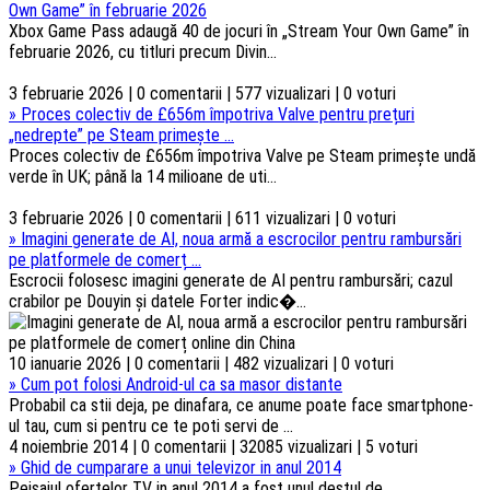
Own Game” în februarie 2026
Xbox Game Pass adaugă 40 de jocuri în „Stream Your Own Game” în
februarie 2026, cu titluri precum Divin...
3 februarie 2026 | 0 comentarii | 577 vizualizari | 0 voturi
»
Proces colectiv de £656m împotriva Valve pentru prețuri
„nedrepte” pe Steam primește ...
Proces colectiv de £656m împotriva Valve pe Steam primește undă
verde în UK; până la 14 milioane de uti...
3 februarie 2026 | 0 comentarii | 611 vizualizari | 0 voturi
»
Imagini generate de AI, noua armă a escrocilor pentru rambursări
pe platformele de comerț ...
Escrocii folosesc imagini generate de AI pentru rambursări; cazul
crabilor pe Douyin și datele Forter indic�...
10 ianuarie 2026 | 0 comentarii | 482 vizualizari | 0 voturi
»
Cum pot folosi Android-ul ca sa masor distante
Probabil ca stii deja, pe dinafara, ce anume poate face smartphone-
ul tau, cum si pentru ce te poti servi de ...
4 noiembrie 2014 | 0 comentarii | 32085 vizualizari | 5 voturi
»
Ghid de cumparare a unui televizor in anul 2014
Peisajul ofertelor TV in anul 2014 a fost unul destul de