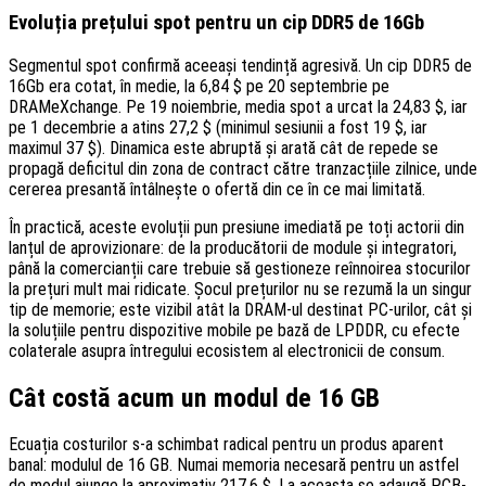
Evoluția prețului spot pentru un cip DDR5 de 16Gb
Segmentul spot confirmă aceeași tendință agresivă. Un cip DDR5 de
16Gb era cotat, în medie, la 6,84 $ pe 20 septembrie pe
DRAMeXchange. Pe 19 noiembrie, media spot a urcat la 24,83 $, iar
pe 1 decembrie a atins 27,2 $ (minimul sesiunii a fost 19 $, iar
maximul 37 $). Dinamica este abruptă și arată cât de repede se
propagă deficitul din zona de contract către tranzacțiile zilnice, unde
cererea presantă întâlnește o ofertă din ce în ce mai limitată.
În practică, aceste evoluții pun presiune imediată pe toți actorii din
lanțul de aprovizionare: de la producătorii de module și integratori,
până la comercianții care trebuie să gestioneze reînnoirea stocurilor
la prețuri mult mai ridicate. Șocul prețurilor nu se rezumă la un singur
tip de memorie; este vizibil atât la DRAM-ul destinat PC-urilor, cât și
la soluțiile pentru dispozitive mobile pe bază de LPDDR, cu efecte
colaterale asupra întregului ecosistem al electronicii de consum.
Cât costă acum un modul de 16 GB
Ecuația costurilor s-a schimbat radical pentru un produs aparent
banal: modulul de 16 GB. Numai memoria necesară pentru un astfel
de modul ajunge la aproximativ 217,6 $. La aceasta se adaugă PCB-