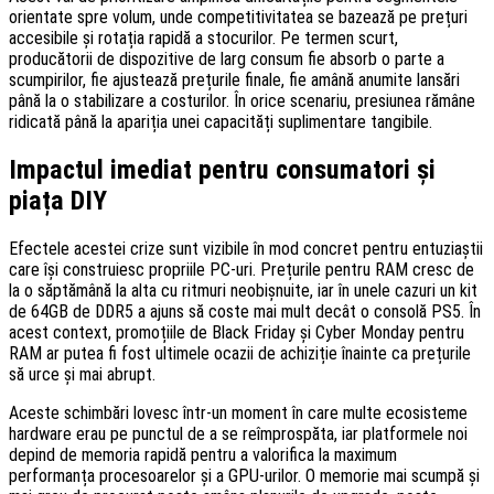
orientate spre volum, unde competitivitatea se bazează pe prețuri
accesibile și rotația rapidă a stocurilor. Pe termen scurt,
producătorii de dispozitive de larg consum fie absorb o parte a
scumpirilor, fie ajustează prețurile finale, fie amână anumite lansări
până la o stabilizare a costurilor. În orice scenariu, presiunea rămâne
ridicată până la apariția unei capacități suplimentare tangibile.
Impactul imediat pentru consumatori și
piața DIY
Efectele acestei crize sunt vizibile în mod concret pentru entuziaștii
care își construiesc propriile PC-uri. Prețurile pentru RAM cresc de
la o săptămână la alta cu ritmuri neobișnuite, iar în unele cazuri un kit
de 64GB de DDR5 a ajuns să coste mai mult decât o consolă PS5. În
acest context, promoțiile de Black Friday și Cyber Monday pentru
RAM ar putea fi fost ultimele ocazii de achiziție înainte ca prețurile
să urce și mai abrupt.
Aceste schimbări lovesc într-un moment în care multe ecosisteme
hardware erau pe punctul de a se reîmprospăta, iar platformele noi
depind de memoria rapidă pentru a valorifica la maximum
performanța procesoarelor și a GPU-urilor. O memorie mai scumpă și