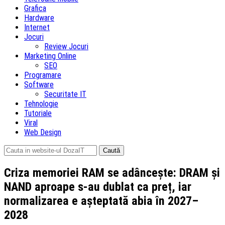
Grafica
Hardware
Internet
Jocuri
Review Jocuri
Marketing Online
SEO
Programare
Software
Securitate IT
Tehnologie
Tutoriale
Viral
Web Design
Caută
după:
Criza memoriei RAM se adâncește: DRAM și
NAND aproape s-au dublat ca preț, iar
normalizarea e așteptată abia în 2027–
2028