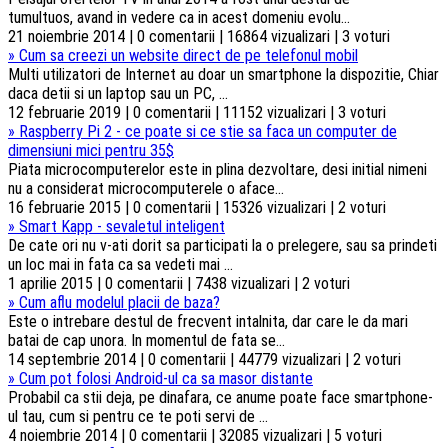
tumultuos, avand in vedere ca in acest domeniu evolu...
21 noiembrie 2014 | 0 comentarii | 16864 vizualizari | 3 voturi
»
Cum sa creezi un website direct de pe telefonul mobil
Multi utilizatori de Internet au doar un smartphone la dispozitie, Chiar
daca detii si un laptop sau un PC, ...
12 februarie 2019 | 0 comentarii | 11152 vizualizari | 3 voturi
»
Raspberry Pi 2 - ce poate si ce stie sa faca un computer de
dimensiuni mici pentru 35$
Piata microcomputerelor este in plina dezvoltare, desi initial nimeni
nu a considerat microcomputerele o aface...
16 februarie 2015 | 0 comentarii | 15326 vizualizari | 2 voturi
»
Smart Kapp - sevaletul inteligent
De cate ori nu v-ati dorit sa participati la o prelegere, sau sa prindeti
un loc mai in fata ca sa vedeti mai ...
1 aprilie 2015 | 0 comentarii | 7438 vizualizari | 2 voturi
»
Cum aflu modelul placii de baza?
Este o intrebare destul de frecvent intalnita, dar care le da mari
batai de cap unora. In momentul de fata se...
14 septembrie 2014 | 0 comentarii | 44779 vizualizari | 2 voturi
»
Cum pot folosi Android-ul ca sa masor distante
Probabil ca stii deja, pe dinafara, ce anume poate face smartphone-
ul tau, cum si pentru ce te poti servi de ...
4 noiembrie 2014 | 0 comentarii | 32085 vizualizari | 5 voturi