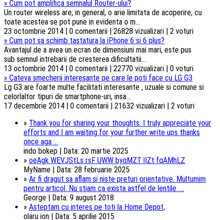
»
Cum pot amplifica semnalul Router-ului?
Un router wireless are, in general, o arie limitata de acoperire, cu
toate acestea se pot pune in evidenta o m...
23 octombrie 2014 | 0 comentarii | 26828 vizualizari | 2 voturi
»
Cum pot sa schimb tastatura la iPhone 6 si 6 plus?
Avantajul de a avea un ecran de dimensiuni mai mari, este pus
sub semnul intrebarii de cresterea dificultatii...
13 octombrie 2014 | 0 comentarii | 22770 vizualizari | 0 voturi
»
Cateva smecherii interesante pe care le poti face cu LG G3
Lg G3 are foarte multe facilitati interesante , uzuale si comune si
celorlaltor tipuri de smartphone-uri, insa...
17 decembrie 2014 | 0 comentarii | 21632 vizualizari | 2 voturi
»
Thank you for sharing your thoughts. I truly appreciate your
efforts and I am waiting for your further write ups thanks
once aga ...
indo bokep | Data: 20 martie 2025
»
oeAgk WEVJStLs rsF UWW byqMZT lIZt fqAMhLZ
MyName | Data: 28 februarie 2025
»
Ar fi dragut sa aflam si niste preturi orientative. Multumim
pentru articol. Nu stiam ca exista astfel de lentile. ...
George | Data: 9 august 2018
»
Asteptam cu interes pe toti la Home Depot,
olaru ion | Data: 5 aprilie 2015