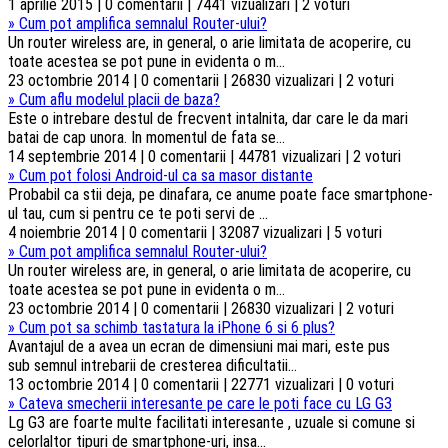
1 aprilie 2015 | 0 comentarii | 7441 vizualizari | 2 voturi
»
Cum pot amplifica semnalul Router-ului?
Un router wireless are, in general, o arie limitata de acoperire, cu
toate acestea se pot pune in evidenta o m...
23 octombrie 2014 | 0 comentarii | 26830 vizualizari | 2 voturi
»
Cum aflu modelul placii de baza?
Este o intrebare destul de frecvent intalnita, dar care le da mari
batai de cap unora. In momentul de fata se...
14 septembrie 2014 | 0 comentarii | 44781 vizualizari | 2 voturi
»
Cum pot folosi Android-ul ca sa masor distante
Probabil ca stii deja, pe dinafara, ce anume poate face smartphone-
ul tau, cum si pentru ce te poti servi de ...
4 noiembrie 2014 | 0 comentarii | 32087 vizualizari | 5 voturi
»
Cum pot amplifica semnalul Router-ului?
Un router wireless are, in general, o arie limitata de acoperire, cu
toate acestea se pot pune in evidenta o m...
23 octombrie 2014 | 0 comentarii | 26830 vizualizari | 2 voturi
»
Cum pot sa schimb tastatura la iPhone 6 si 6 plus?
Avantajul de a avea un ecran de dimensiuni mai mari, este pus
sub semnul intrebarii de cresterea dificultatii...
13 octombrie 2014 | 0 comentarii | 22771 vizualizari | 0 voturi
»
Cateva smecherii interesante pe care le poti face cu LG G3
Lg G3 are foarte multe facilitati interesante , uzuale si comune si
celorlaltor tipuri de smartphone-uri, insa...