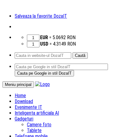
Salveaza la favorite DozaIT
EUR
=
5.0692
RON
USD
=
4.3149
RON
Caută
după:
Sari
Meniu principal
la
Home
conținut
Download
Evenimente IT
Inteligenta artificiala AI
Gadgeturi
Camere foto
Tablete
Telefoane mobile