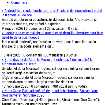
Comentarii
»
Android își extinde frontierele: noutăți cheie din ecosistemul mobil
în ultimele 48 de ore
Android accelerează cu actualizări de securitate, AI-on-device și
interoperabilitate, conturând o experien...
9 august 2026 | 0 comentarii | 28 vizualizari | 0 voturi
»
Locuința ta este mai sigură atunci când detaliile electrice sunt bine
gândite de la bun început
Într-o casă modernă, confortul nu se vede doar în mobilier sau în
finisaje, ci și în acele elemente dis...
10 iulie 2026 | 0 comentarii | 86 vizualizari | 0 voturi
»
Șeful diviziei de AI de la Microsoft estimează doi ani până la
automatizarea pe scară ...
Un lider AI de la Microsoft estimează doi ani până la automatizarea
pe scară largă a muncilor de birou, m...
17 februarie 2026 | 0 comentarii | 488 vizualizari | 0 voturi
»
Xbox Game Pass adaugă 40 de jocuri în biblioteca „Stream Your
Own Game” în februarie 2026
Xbox Game Pass adaugă 40 de jocuri în „Stream Your Own Game” în
februarie 2026, cu titluri precum Divin...