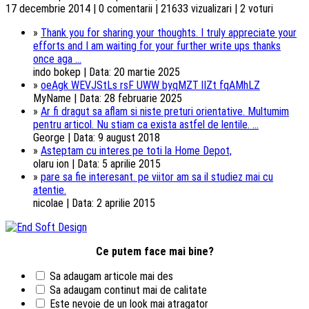
17 decembrie 2014 | 0 comentarii | 21633 vizualizari | 2 voturi
»
Thank you for sharing your thoughts. I truly appreciate your
efforts and I am waiting for your further write ups thanks
once aga ...
indo bokep | Data: 20 martie 2025
»
oeAgk WEVJStLs rsF UWW byqMZT lIZt fqAMhLZ
MyName | Data: 28 februarie 2025
»
Ar fi dragut sa aflam si niste preturi orientative. Multumim
pentru articol. Nu stiam ca exista astfel de lentile. ...
George | Data: 9 august 2018
»
Asteptam cu interes pe toti la Home Depot,
olaru ion | Data: 5 aprilie 2015
»
pare sa fie interesant. pe viitor am sa il studiez mai cu
atentie.
nicolae | Data: 2 aprilie 2015
Ce putem face mai bine?
Sa adaugam articole mai des
Sa adaugam continut mai de calitate
Este nevoie de un look mai atragator