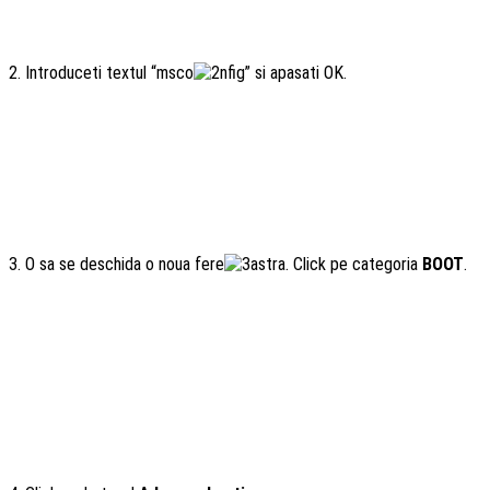
2. Introduceti textul “msco
nfig” si apasati OK.
3. O sa se deschida o noua fere
astra. Click pe categoria
BOOT
.