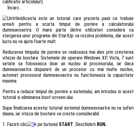
calificativ articolului!)
Încarc...
Acesta este un tutorial care prezinta pasii ce trebuie
urmati pentru a scurta timpul de pornire a calculatorului
dumneavoastra. O mare parte dintre utilizatori considera ca
stergerea unor programe din StartUp va rezolva problema, dar acest
lucru nu va ajuta foarte mult.
Reducerea timpului de pornire se realizeaza mai ales prin cresterea
vitezei de bootare. Sistemele de operare Windows XP, Vista, 7 sunt
setate sa foloseasca doar un nucleu al procesorului, iar daca
dumneavoastra dispuneti de un procesor cu mai multe nuclee,
automat procesorul dumneavoastra nu functioneaza la capacitate
maxima.
Pentru a reduce timpul de pornire a sistemului, am introdus in acest
tutorial si eliminarea boot-screen-ului.
Dupa finalizarea acestui tutorial sistemul dumneavoastra nu va suferi
daune, iar viteza de bootare va creste considerabil.
1. Faceti clic
k pe butonul
START
. Deschideti
RUN.