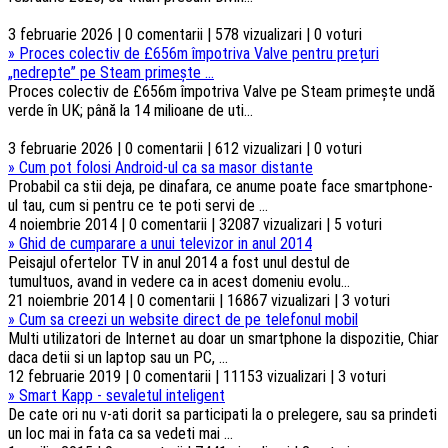
3 februarie 2026 | 0 comentarii | 578 vizualizari | 0 voturi
»
Proces colectiv de £656m împotriva Valve pentru prețuri
„nedrepte” pe Steam primește ...
Proces colectiv de £656m împotriva Valve pe Steam primește undă
verde în UK; până la 14 milioane de uti...
3 februarie 2026 | 0 comentarii | 612 vizualizari | 0 voturi
»
Cum pot folosi Android-ul ca sa masor distante
Probabil ca stii deja, pe dinafara, ce anume poate face smartphone-
ul tau, cum si pentru ce te poti servi de ...
4 noiembrie 2014 | 0 comentarii | 32087 vizualizari | 5 voturi
»
Ghid de cumparare a unui televizor in anul 2014
Peisajul ofertelor TV in anul 2014 a fost unul destul de
tumultuos, avand in vedere ca in acest domeniu evolu...
21 noiembrie 2014 | 0 comentarii | 16867 vizualizari | 3 voturi
»
Cum sa creezi un website direct de pe telefonul mobil
Multi utilizatori de Internet au doar un smartphone la dispozitie, Chiar
daca detii si un laptop sau un PC, ...
12 februarie 2019 | 0 comentarii | 11153 vizualizari | 3 voturi
»
Smart Kapp - sevaletul inteligent
De cate ori nu v-ati dorit sa participati la o prelegere, sau sa prindeti
un loc mai in fata ca sa vedeti mai ...