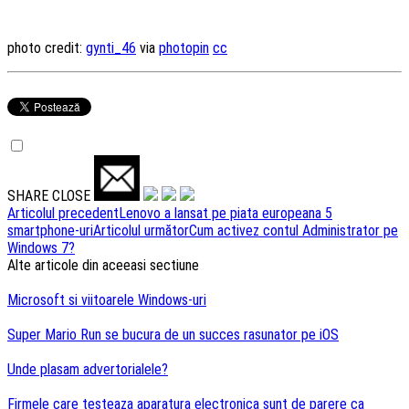
photo credit:
gynti_46
via
photopin
cc
SHARE
CLOSE
Navigare
Articolul precedent
Lenovo a lansat pe piata europeana 5
smartphone-uri
Articolul următor
Cum activez contul Administrator pe
articole
Windows 7?
Alte articole din aceeasi sectiune
Microsoft si viitoarele Windows-uri
Super Mario Run se bucura de un succes rasunator pe iOS
Unde plasam advertorialele?
Firmele care testeaza aparatura electronica sunt de parere ca