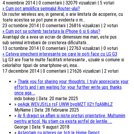
4 noiembrie 2014 | 0 comentarii | 32079 vizualizari | 5 voturi
»
Cum pot amplifica semnalul Router-ului?
Un router wireless are, in general, o arie limitata de acoperire, cu
toate acestea se pot pune in evidenta o m...
23 octombrie 2014 | 0 comentarii | 26816 vizualizari | 2 voturi
»
Cum pot sa schimb tastatura la iPhone 6 si 6 plus?
Avantajul de a avea un ecran de dimensiuni mai mari, este pus
sub semnul intrebarii de cresterea dificultatii...
13 octombrie 2014 | 0 comentarii | 22763 vizualizari | 0 voturi
»
Cateva smecherii interesante pe care le poti face cu LG G3
Lg G3 are foarte multe facilitati interesante , uzuale si comune si
celorlaltor tipuri de smartphone-uri, insa...
17 decembrie 2014 | 0 comentarii | 21626 vizualizari | 2 voturi
»
Thank you for sharing your thoughts. I truly appreciate your
efforts and I am waiting for your further write ups thanks
once aga ...
indo bokep | Data: 20 martie 2025
»
oeAgk WEVJStLs rsF UWW byqMZT lIZt fqAMhLZ
MyName | Data: 28 februarie 2025
»
Ar fi dragut sa aflam si niste preturi orientative. Multumim
pentru articol. Nu stiam ca exista astfel de lentile. ...
George | Data: 9 august 2018
»
Asteptam cu interes pe toti la Home Depot,