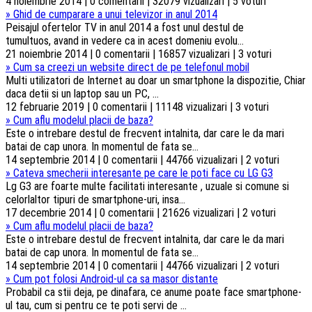
4 noiembrie 2014 | 0 comentarii | 32079 vizualizari | 5 voturi
»
Ghid de cumparare a unui televizor in anul 2014
Peisajul ofertelor TV in anul 2014 a fost unul destul de
tumultuos, avand in vedere ca in acest domeniu evolu...
21 noiembrie 2014 | 0 comentarii | 16857 vizualizari | 3 voturi
»
Cum sa creezi un website direct de pe telefonul mobil
Multi utilizatori de Internet au doar un smartphone la dispozitie, Chiar
daca detii si un laptop sau un PC, ...
12 februarie 2019 | 0 comentarii | 11148 vizualizari | 3 voturi
»
Cum aflu modelul placii de baza?
Este o intrebare destul de frecvent intalnita, dar care le da mari
batai de cap unora. In momentul de fata se...
14 septembrie 2014 | 0 comentarii | 44766 vizualizari | 2 voturi
»
Cateva smecherii interesante pe care le poti face cu LG G3
Lg G3 are foarte multe facilitati interesante , uzuale si comune si
celorlaltor tipuri de smartphone-uri, insa...
17 decembrie 2014 | 0 comentarii | 21626 vizualizari | 2 voturi
»
Cum aflu modelul placii de baza?
Este o intrebare destul de frecvent intalnita, dar care le da mari
batai de cap unora. In momentul de fata se...
14 septembrie 2014 | 0 comentarii | 44766 vizualizari | 2 voturi
»
Cum pot folosi Android-ul ca sa masor distante
Probabil ca stii deja, pe dinafara, ce anume poate face smartphone-
ul tau, cum si pentru ce te poti servi de ...