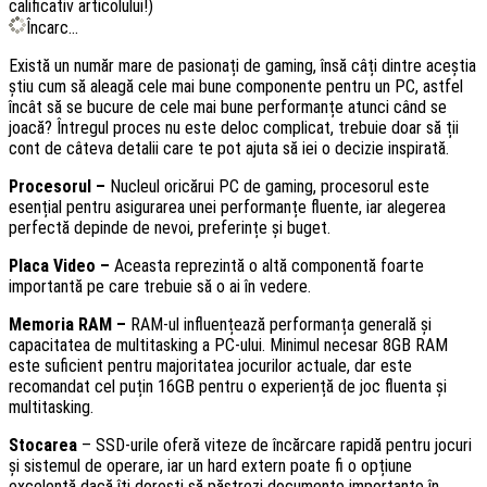
calificativ articolului!)
Încarc...
Există un număr mare de pasionați de gaming, însă câți dintre aceștia
știu cum să aleagă cele mai bune componente pentru un PC, astfel
încât să se bucure de cele mai bune performanțe atunci când se
joacă? Întregul proces nu este deloc complicat, trebuie doar să ții
cont de câteva detalii care te pot ajuta să iei o decizie inspirată.
Procesorul –
Nucleul oricărui PC de gaming, procesorul este
esențial pentru asigurarea unei performanțe fluente, iar alegerea
perfectă depinde de nevoi, preferințe și buget.
Placa Video –
Aceasta reprezintă o altă componentă foarte
importantă pe care trebuie să o ai în vedere.
Memoria RAM –
RAM-ul influențează performanța generală și
capacitatea de multitasking a PC-ului. Minimul necesar 8GB RAM
este suficient pentru majoritatea jocurilor actuale, dar este
recomandat cel puțin 16GB pentru o experiență de joc fluenta și
multitasking.
Stocarea
– SSD-urile oferă viteze de încărcare rapidă pentru jocuri
și sistemul de operare, iar un hard extern poate fi o opțiune
excelentă dacă îți dorești să păstrezi documente importante în