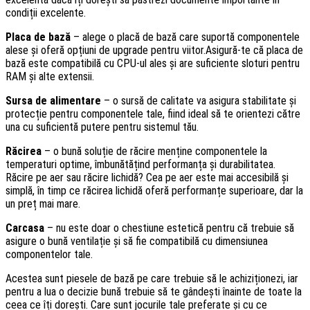
condiții excelente.
Placa de bază
– alege o placă de bază care suportă componentele
alese și oferă opțiuni de upgrade pentru viitor.Asigură-te că placa de
bază este compatibilă cu CPU-ul ales și are suficiente sloturi pentru
RAM și alte extensii.
Sursa de alimentare
– o sursă de calitate va asigura stabilitate și
protecție pentru componentele tale, fiind ideal să te orientezi către
una cu suficientă putere pentru sistemul tău.
Răcirea
– o bună soluție de răcire menține componentele la
temperaturi optime, îmbunătățind performanța și durabilitatea.
Răcire pe aer sau răcire lichidă? Cea pe aer este mai accesibilă și
simplă, în timp ce răcirea lichidă oferă performanțe superioare, dar la
un preț mai mare.
Carcasa
– nu este doar o chestiune estetică pentru că trebuie să
asigure o bună ventilație și să fie compatibilă cu dimensiunea
componentelor tale.
Acestea sunt piesele de bază pe care trebuie să le achiziționezi, iar
pentru a lua o decizie bună trebuie să te gândești înainte de toate la
ceea ce îți dorești. Care sunt jocurile tale preferate și cu ce