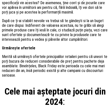
specificații vin acestea? De asemenea, ține cont și de jocurile care
vor apărea în următorii ani pentru că, fără îndoială, îți vei dori să le
poți juca și pe acestea la performanță maximă.
După ce ți-ai stabilit nevoile va trebui să te gândești si la un buget
de care dispui. Indiferent de valoarea acestuia, nu te grăbi să alegi
primele produse care îți iesă în cale, ci studiază puțin piața, vezi care
sunt ofertele și documentează-te cu privire la produsele care te
interesează pentru a vedea și părerile altor cumpărători.
Urmărește ofertele
Merită să urmărești ofertele principalilor retaileri pentru că uneori te
poți bucura de reduceri considerabile de preț pentru pachete deja
asamblate. Bineînțeles, Black Friday este perioada cu cele mai mari
reduceri din an, însă periodic există și alte campanii cu discounturi
serioase.
Cele mai așteptate jocuri din
2024
: