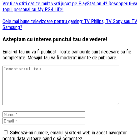
Vreti sa stiti cat te mult v-ati jucat pe PlayStation 4? Descoperiti-va
topul personal cu My PS4 Life!
Cele mai bune televizoare pentru gaming: TV Philips, TV Sony sau TV
Samsung?
Asteptam cu interes punctul tau de vedere!
Email-ul tau nu va fi publicat. Toate campurile sunt necesare sa fie
completate. Mesajul tau va fi moderat inainte de publicare.
Salvează-mi numele, emailul și site-ul web în acest navigator
pentru data viitoare când o să comentez.