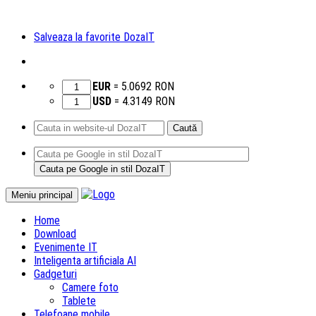
Salveaza la favorite DozaIT
EUR
=
5.0692
RON
USD
=
4.3149
RON
Caută
după:
Sari
Meniu principal
la
Home
conținut
Download
Evenimente IT
Inteligenta artificiala AI
Gadgeturi
Camere foto
Tablete
Telefoane mobile