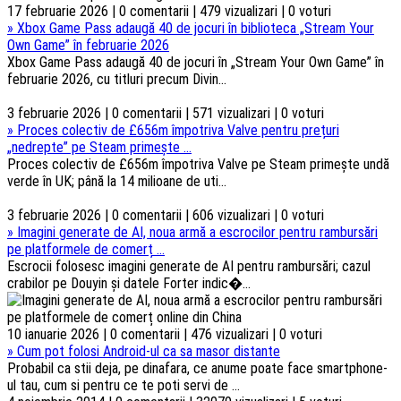
17 februarie 2026 | 0 comentarii | 479 vizualizari | 0 voturi
»
Xbox Game Pass adaugă 40 de jocuri în biblioteca „Stream Your
Own Game” în februarie 2026
Xbox Game Pass adaugă 40 de jocuri în „Stream Your Own Game” în
februarie 2026, cu titluri precum Divin...
3 februarie 2026 | 0 comentarii | 571 vizualizari | 0 voturi
»
Proces colectiv de £656m împotriva Valve pentru prețuri
„nedrepte” pe Steam primește ...
Proces colectiv de £656m împotriva Valve pe Steam primește undă
verde în UK; până la 14 milioane de uti...
3 februarie 2026 | 0 comentarii | 606 vizualizari | 0 voturi
»
Imagini generate de AI, noua armă a escrocilor pentru rambursări
pe platformele de comerț ...
Escrocii folosesc imagini generate de AI pentru rambursări; cazul
crabilor pe Douyin și datele Forter indic�...
10 ianuarie 2026 | 0 comentarii | 476 vizualizari | 0 voturi
»
Cum pot folosi Android-ul ca sa masor distante
Probabil ca stii deja, pe dinafara, ce anume poate face smartphone-
ul tau, cum si pentru ce te poti servi de ...