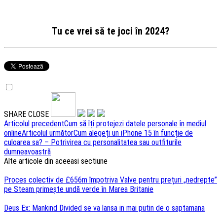
Tu ce vrei să te joci în 2024?
SHARE
CLOSE
Navigare
Articolul precedent
Cum să îți protejezi datele personale în mediul
online
Articolul următor
Cum alegeți un iPhone 15 în funcție de
articole
culoarea sa? – Potrivirea cu personalitatea sau outfiturile
dumneavoastră
Alte articole din aceeasi sectiune
Proces colectiv de £656m împotriva Valve pentru prețuri „nedrepte”
pe Steam primește undă verde în Marea Britanie
Deus Ex: Mankind Divided se va lansa in mai putin de o saptamana