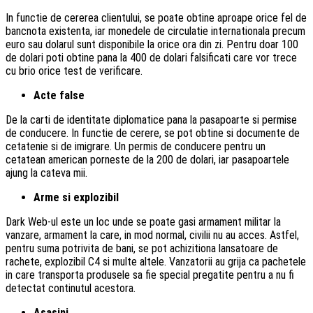
In functie de cererea clientului, se poate obtine aproape orice fel de
bancnota existenta, iar monedele de circulatie internationala precum
euro sau dolarul sunt disponibile la orice ora din zi. Pentru doar 100
de dolari poti obtine pana la 400 de dolari falsificati care vor trece
cu brio orice test de verificare.
Acte false
De la carti de identitate diplomatice pana la pasapoarte si permise
de conducere. In functie de cerere, se pot obtine si documente de
cetatenie si de imigrare. Un permis de conducere pentru un
cetatean american porneste de la 200 de dolari, iar pasapoartele
ajung la cateva mii.
Arme si explozibil
Dark Web-ul este un loc unde se poate gasi armament militar la
vanzare, armament la care, in mod normal, civilii nu au acces. Astfel,
pentru suma potrivita de bani, se pot achizitiona lansatoare de
rachete, explozibil C4 si multe altele. Vanzatorii au grija ca pachetele
in care transporta produsele sa fie special pregatite pentru a nu fi
detectat continutul acestora.
Asasini