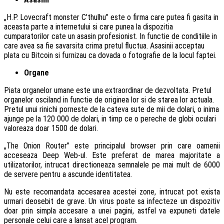
„H.P. Lovecraft monster C’thulhu” este o firma care putea fi gasita in
aceasta parte a internetului si care punea la dispozitia
cumparatorilor cate un asasin profesionist. In functie de conditiile in
care avea sa fie savarsita crima pretul fluctua. Asasinii acceptau
plata cu Bitcoin si furnizau ca dovada o fotografie de la locul faptei.
Organe
Piata organelor umane este una extraordinar de dezvoltata. Pretul
organelor osciland in functie de originea lor si de starea lor actuala.
Pretul unui rinichi porneste de la cateva sute de mii de dolari, o inima
ajunge pe la 120 000 de dolari, in timp ce o pereche de globi oculari
valoreaza doar 1500 de dolari.
„The Onion Router” este principalul browser prin care oamenii
acceseaza Deep Web-ul. Este preferat de marea majoritate a
utilizatorilor, intrucat directioneaza semnalele pe mai mult de 6000
de servere pentru a ascunde identitatea.
Nu este recomandata accesarea acestei zone, intrucat pot exista
urmari deosebit de grave. Un virus poate sa infecteze un dispozitiv
doar prin simpla accesare a unei pagini, astfel va expuneti datele
personale celui care a lansat acel program.