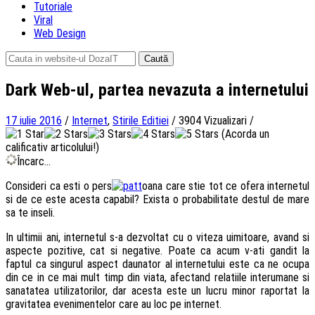
Tutoriale
Viral
Web Design
Caută
după:
Dark Web-ul, partea nevazuta a internetului
17 iulie 2016
/
Internet
,
Stirile Editiei
/
3904 Vizualizari
/
(Acorda un
calificativ articolului!)
Încarc...
Consideri ca esti o pers
oana care stie tot ce ofera internetul
si de ce este acesta capabil? Exista o probabilitate destul de mare
sa te inseli.
In ultimii ani, internetul s-a dezvoltat cu o viteza uimitoare, avand si
aspecte pozitive, cat si negative. Poate ca acum v-ati gandit la
faptul ca singurul aspect daunator al internetului este ca ne ocupa
din ce in ce mai mult timp din viata, afectand relatiile interumane si
sanatatea utilizatorilor, dar acesta este un lucru minor raportat la
gravitatea evenimentelor care au loc pe internet.