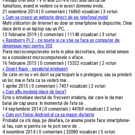
Peisajul ofertelor TV in anul 2014 a fost unul destul de
tumultuos, avand in vedere ca in acest domeniu evolu...
21 noiembrie 2014 | 0 comentarii | 16860 vizualizari | 3 voturi
»
Cum sa creezi un website direct de pe telefonul mobil
Multi utilizatori de Internet au doar un smartphone la dispozitie, Chiar
daca detii si un laptop sau un PC, ...
12 februarie 2019 | 0 comentarii | 11148 vizualizari | 3 voturi
»
Raspberry Pi 2 - ce poate si ce stie sa faca un computer de
dimensiuni mici pentru 35$
Piata microcomputerelor este in plina dezvoltare, desi initial nimeni
nu a considerat microcomputerele o aface...
16 februarie 2015 | 0 comentarii | 15322 vizualizari | 2 voturi
»
Smart Kapp - sevaletul inteligent
De cate ori nu v-ati dorit sa participati la o prelegere, sau sa prindeti
un loc mai in fata ca sa vedeti mai ...
1 aprilie 2015 | 0 comentarii | 7437 vizualizari | 2 voturi
»
Cum aflu modelul placii de baza?
Este o intrebare destul de frecvent intalnita, dar care le da mari
batai de cap unora. In momentul de fata se...
14 septembrie 2014 | 0 comentarii | 44769 vizualizari | 2 voturi
»
Cum pot folosi Android-ul ca sa masor distante
Probabil ca stii deja, pe dinafara, ce anume poate face smartphone-
ul tau, cum si pentru ce te poti servi de ...
4 noiembrie 2014 | 0 comentarii | 32080 vizualizari | 5 voturi