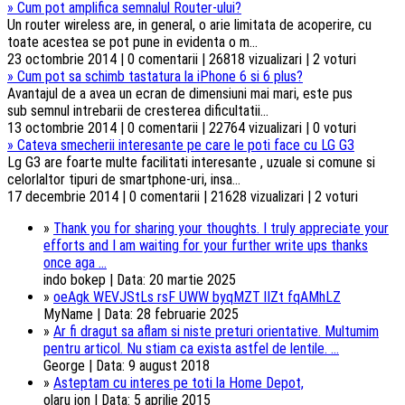
»
Cum pot amplifica semnalul Router-ului?
Un router wireless are, in general, o arie limitata de acoperire, cu
toate acestea se pot pune in evidenta o m...
23 octombrie 2014 | 0 comentarii | 26818 vizualizari | 2 voturi
»
Cum pot sa schimb tastatura la iPhone 6 si 6 plus?
Avantajul de a avea un ecran de dimensiuni mai mari, este pus
sub semnul intrebarii de cresterea dificultatii...
13 octombrie 2014 | 0 comentarii | 22764 vizualizari | 0 voturi
»
Cateva smecherii interesante pe care le poti face cu LG G3
Lg G3 are foarte multe facilitati interesante , uzuale si comune si
celorlaltor tipuri de smartphone-uri, insa...
17 decembrie 2014 | 0 comentarii | 21628 vizualizari | 2 voturi
»
Thank you for sharing your thoughts. I truly appreciate your
efforts and I am waiting for your further write ups thanks
once aga ...
indo bokep | Data: 20 martie 2025
»
oeAgk WEVJStLs rsF UWW byqMZT lIZt fqAMhLZ
MyName | Data: 28 februarie 2025
»
Ar fi dragut sa aflam si niste preturi orientative. Multumim
pentru articol. Nu stiam ca exista astfel de lentile. ...
George | Data: 9 august 2018
»
Asteptam cu interes pe toti la Home Depot,
olaru ion | Data: 5 aprilie 2015