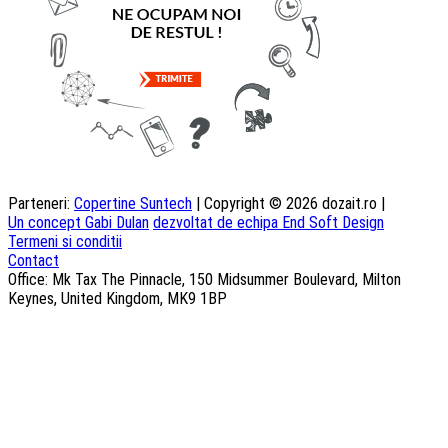
Parteneri:
Copertine Suntech
| Copyright © 2026 dozait.ro |
Un concept Gabi Dulan
dezvoltat de echipa End Soft Design
Termeni si conditii
Contact
Office: Mk Tax The Pinnacle, 150 Midsummer Boulevard, Milton
Keynes, United Kingdom, MK9 1BP