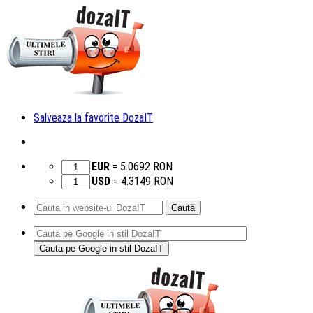
Salveaza la favorite DozaIT
EUR
=
5.0692
RON
USD
=
4.3149
RON
Caută
după:
Sari
la
conținut