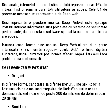
Din pacate, internetul pe care il stim cu totii reprezinta doar 16% din
intreg, fiind o zona in care toti utilizatorii au acces. Cele 84 de
procente ramase sunt reprezentate de Deep Web.
Desi reprezinta o pondere imensa, Deep Web-ul este aproape
invizibil, intrucat informatiile sunt protejate cu sisteme de securitate
performante, dar necesita si software special, la care nu toata lumea
are acces.
Intrucat este foarte bine ascuns, Deep Web-ul are si o parte
intunecata a sa, numita sugestiv, „Dark Web”, o lume digitala
subterana, unde utilizatorii pot incheia afaceri ilegale fara a-si face
probleme ca sunt urmariti.
Ce se poate gasi in Dark Web?
Droguri
In diferite forme, cantitati si la diferite preturi. „The Silk Road” a
fost unul din cele mai mari magazine ale Dark Web-ului in acest
domeniu, relizand incasari de peste 200 de milioane de dolari in doar
28 de luni.
Bani falsi