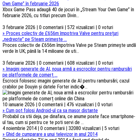
Own Game” în februarie 2026
Xbox Game Pass adaugă 40 de jocuri în „Stream Your Own Game” în
februarie 2026, cu titluri precum Divin...
3 februarie 2026 | 0 comentarii | 572 vizualizari | 0 voturi
»
Proces colectiv de £656m împotriva Valve pentru prețuri
„nedrepte” pe Steam primește ...
Proces colectiv de £656m împotriva Valve pe Steam primește undă
verde în UK; până la 14 milioane de uti...
3 februarie 2026 | 0 comentarii | 608 vizualizari | 0 voturi
»
Imagini generate de AI, noua armă a escrocilor pentru rambursări
pe platformele de comerț ...
Escrocii folosesc imagini generate de AI pentru rambursări; cazul
crabilor pe Douyin și datele Forter indic�...
10 ianuarie 2026 | 0 comentarii | 476 vizualizari | 0 voturi
»
Cum pot folosi Android-ul ca sa masor distante
Probabil ca stii deja, pe dinafara, ce anume poate face smartphone-
ul tau, cum si pentru ce te poti servi de ...
4 noiembrie 2014 | 0 comentarii | 32080 vizualizari | 5 voturi
»
Ghid de cumparare a unui televizor in anul 2014