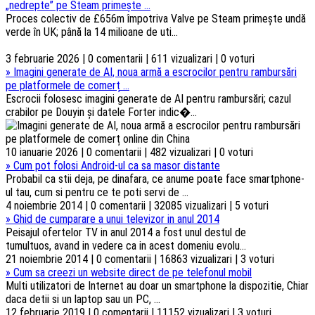
„nedrepte” pe Steam primește ...
Proces colectiv de £656m împotriva Valve pe Steam primește undă
verde în UK; până la 14 milioane de uti...
3 februarie 2026 | 0 comentarii | 611 vizualizari | 0 voturi
»
Imagini generate de AI, noua armă a escrocilor pentru rambursări
pe platformele de comerț ...
Escrocii folosesc imagini generate de AI pentru rambursări; cazul
crabilor pe Douyin și datele Forter indic�...
10 ianuarie 2026 | 0 comentarii | 482 vizualizari | 0 voturi
»
Cum pot folosi Android-ul ca sa masor distante
Probabil ca stii deja, pe dinafara, ce anume poate face smartphone-
ul tau, cum si pentru ce te poti servi de ...
4 noiembrie 2014 | 0 comentarii | 32085 vizualizari | 5 voturi
»
Ghid de cumparare a unui televizor in anul 2014
Peisajul ofertelor TV in anul 2014 a fost unul destul de
tumultuos, avand in vedere ca in acest domeniu evolu...
21 noiembrie 2014 | 0 comentarii | 16863 vizualizari | 3 voturi
»
Cum sa creezi un website direct de pe telefonul mobil
Multi utilizatori de Internet au doar un smartphone la dispozitie, Chiar
daca detii si un laptop sau un PC, ...
12 februarie 2019 | 0 comentarii | 11152 vizualizari | 3 voturi