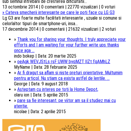
sub semnul intrebarii de cresterea dificultatii...
13 octombrie 2014 | 0 comentarii | 22770 vizualizari | 0 voturi
»
Cateva smecherii interesante pe care le poti face cu LG G3
Lg G3 are foarte multe facilitati interesante , uzuale si comune si
celorlaltor tipuri de smartphone-uri, insa...
17 decembrie 2014 | 0 comentarii | 21632 vizualizari | 2 voturi
»
Thank you for sharing your thoughts. I truly appreciate your
efforts and I am waiting for your further write ups thanks
once aga ...
indo bokep | Data: 20 martie 2025
»
oeAgk WEVJStLs rsF UWW byqMZT lIZt fqAMhLZ
MyName | Data: 28 februarie 2025
»
Ar fi dragut sa aflam si niste preturi orientative. Multumim
pentru articol. Nu stiam ca exista astfel de lentile. ...
George | Data: 9 august 2018
»
Asteptam cu interes pe toti la Home Depot,
olaru ion | Data: 5 aprilie 2015
»
pare sa fie interesant. pe viitor am sa il studiez mai cu
atentie.
nicolae | Data: 2 aprilie 2015