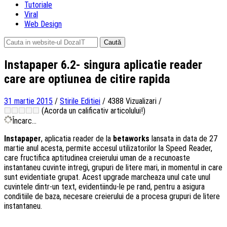
Tutoriale
Viral
Web Design
Caută
după:
Instapaper 6.2- singura aplicatie reader
care are optiunea de citire rapida
31 martie 2015
/
Stirile Editiei
/
4388 Vizualizari
/
(Acorda un calificativ articolului!)
Încarc...
Instapaper
, aplicatia reader de la
betaworks
lansata in data de 27
martie anul acesta, permite accesul utilizatorilor la Speed Reader,
care fructifica aptitudinea creierului uman de a recunoaste
instantaneu cuvinte intregi, grupuri de litere mari, in momentul in care
sunt evidentiate grupat. Acest upgrade marcheaza unul cate unul
cuvintele dintr-un text, evidentiindu-le pe rand, pentru a asigura
conditiile de baza, necesare creierului de a procesa grupuri de litere
instantaneu.