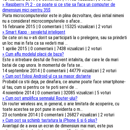
»
Raspberry Pi 2 - ce poate si ce stie sa faca un computer de
dimensiuni mici pentru 35$
Piata microcomputerelor este in plina dezvoltare, desi initial nimeni
nu a considerat microcomputerele o aface...
16 februarie 2015 | 0 comentarii | 15325 vizualizari | 2 voturi
»
Smart Kapp - sevaletul inteligent
De cate ori nu v-ati dorit sa participati la o prelegere, sau sa prindeti
un loc mai in fata ca sa vedeti mai ...
1 aprilie 2015 | 0 comentarii | 7438 vizualizari | 2 voturi
»
Cum aflu modelul placii de baza?
Este o intrebare destul de frecvent intalnita, dar care le da mari
batai de cap unora. In momentul de fata se...
14 septembrie 2014 | 0 comentarii | 44779 vizualizari | 2 voturi
»
Cum pot folosi Android-ul ca sa masor distante
Probabil ca stii deja, pe dinafara, ce anume poate face smartphone-
ul tau, cum si pentru ce te poti servi de ...
4 noiembrie 2014 | 0 comentarii | 32085 vizualizari | 5 voturi
»
Cum pot amplifica semnalul Router-ului?
Un router wireless are, in general, o arie limitata de acoperire, cu
toate acestea se pot pune in evidenta o m...
23 octombrie 2014 | 0 comentarii | 26827 vizualizari | 2 voturi
»
Cum pot sa schimb tastatura la iPhone 6 si 6 plus?
Avantajul de a avea un ecran de dimensiuni mai mari, este pus