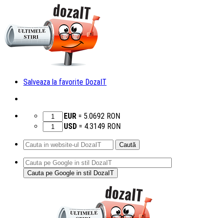
Salveaza la favorite DozaIT
EUR
=
5.0692
RON
USD
=
4.3149
RON
Caută
după:
Sari
la
conținut