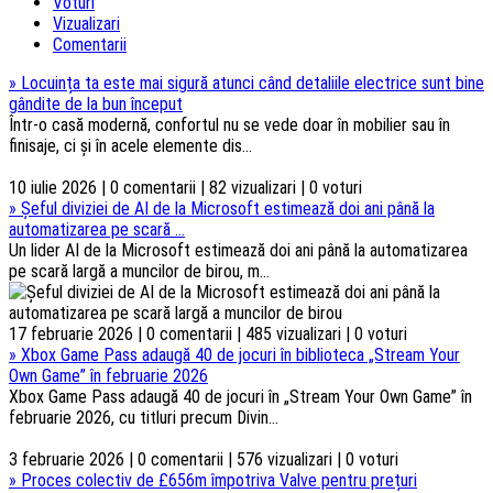
Voturi
Vizualizari
Comentarii
»
Locuința ta este mai sigură atunci când detaliile electrice sunt bine
gândite de la bun început
Într-o casă modernă, confortul nu se vede doar în mobilier sau în
finisaje, ci și în acele elemente dis...
10 iulie 2026 | 0 comentarii | 82 vizualizari | 0 voturi
»
Șeful diviziei de AI de la Microsoft estimează doi ani până la
automatizarea pe scară ...
Un lider AI de la Microsoft estimează doi ani până la automatizarea
pe scară largă a muncilor de birou, m...
17 februarie 2026 | 0 comentarii | 485 vizualizari | 0 voturi
»
Xbox Game Pass adaugă 40 de jocuri în biblioteca „Stream Your
Own Game” în februarie 2026
Xbox Game Pass adaugă 40 de jocuri în „Stream Your Own Game” în
februarie 2026, cu titluri precum Divin...
3 februarie 2026 | 0 comentarii | 576 vizualizari | 0 voturi
»
Proces colectiv de £656m împotriva Valve pentru prețuri