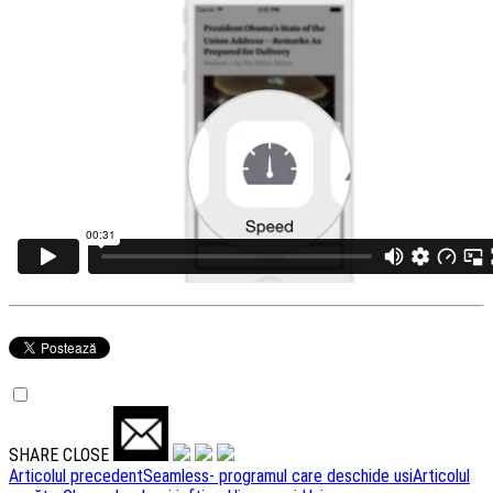
SHARE
CLOSE
Navigare
Articolul precedent
Seamless- programul care deschide usi
Articolul